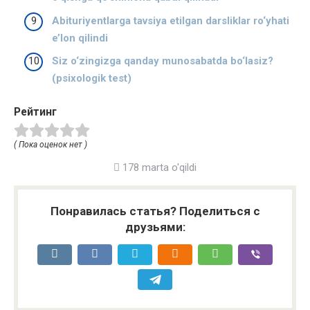
Abituriyentlarga tavsiya etilgan darsliklar ro‘yhati
e’lon qilindi
Siz o‘zingizga qanday munosabatda bo‘lasiz?
(psixologik test)
Рейтинг
( Пока оценок нет )
178 marta o'qildi
Понравилась статья? Поделиться с
друзьями: