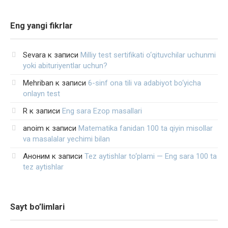
Eng yangi fikrlar
Sevara
к записи
Milliy test sertifikati o‘qituvchilar uchunmi
yoki abituriyentlar uchun?
Mehriban
к записи
6-sinf ona tili va adabiyot bo‘yicha
onlayn test
R
к записи
Eng sara Ezop masallari
anoim
к записи
Matematika fanidan 100 ta qiyin misollar
va masalalar yechimi bilan
Аноним
к записи
Tez aytishlar to‘plami — Eng sara 100 ta
tez aytishlar
Sayt bo’limlari