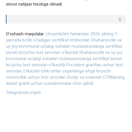
sinovi natijasi hisobga olinadi.
O‘xshash maqolalar:
Umumta’lim fanlaridan 2026-yilning 1-
yarmida bo‘lib o‘tadigan sertifikat imtihonlari
Shaharsozlik va
uy-joy kommunal xo‘jaligi sohalari mutaxassislariga sertifikat
berish bo‘yicha test sinovlari o‘tkazildi
Shaharsozlik va uy-joy
kommunal xo‘jaligi sohalari mutaxassislariga sertifikat berish
bo‘yicha test sinovlari o‘tkazildi
Prezident grantlari uchun test
sinovlari o‘tkazildi
Ichki ishlar organlariga ishga kiruvchi
nomzodlar uchun test sinovlari
Xorijiy va nodavlat OTMlarning
davlat granti uchun ruxsatnomalar e’lon qilindi
Telegramda o‘qish