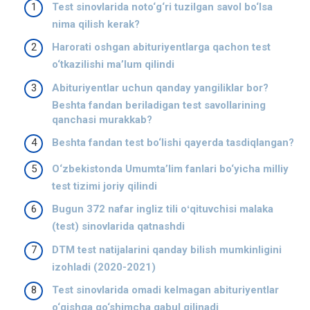
Test sinovlarida noto‘g‘ri tuzilgan savol bo‘lsa
nima qilish kerak?
Harorati oshgan abituriyentlarga qachon test
o‘tkazilishi ma’lum qilindi
Abituriyentlar uchun qanday yangiliklar bor?
Beshta fandan beriladigan test savollarining
qanchasi murakkab?
Beshta fandan test bo‘lishi qayerda tasdiqlangan?
O‘zbekistonda Umumta’lim fanlari bo‘yicha milliy
test tizimi joriy qilindi
Bugun 372 nafar ingliz tili oʻqituvchisi malaka
(test) sinovlarida qatnashdi
DTM test natijalarini qanday bilish mumkinligini
izohladi (2020-2021)
Test sinovlarida omadi kelmagan abituriyentlar
o‘qishga qo‘shimcha qabul qilinadi