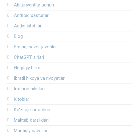
Abituriyentlar uchun
Android dasturlar
Audio kitoblar
Blog
Brifing, savol-javoblar
ChatGPT sirlari
Huquqiy bilim
Ibratli hikoya va rivoyatlar
Imtihon biletlari
Kitoblar
Ko‘zi ojizlar uchun
Maktab darsliklari
Mantiqiy savollar