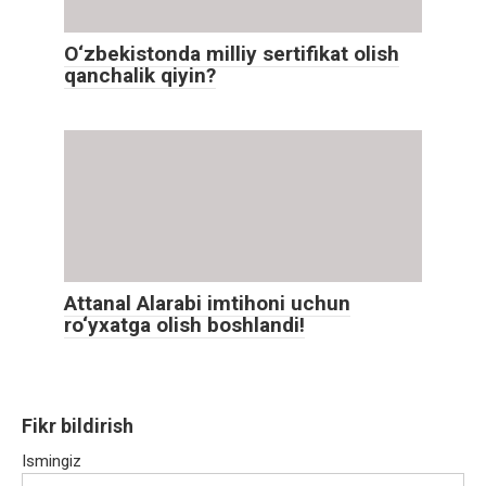
O‘zbekistonda milliy sertifikat olish
qanchalik qiyin?
Attanal Alarabi imtihoni uchun
ro‘yxatga olish boshlandi!
Fikr bildirish
Ismingiz