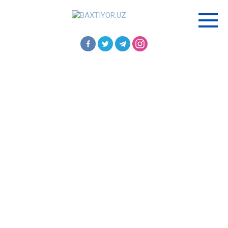
Перейти
к
контенту