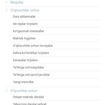
Maqollar
O‘qituvchilar uchun
Dars ishlanmalar
Ish rejalar to‘plami
Ko‘rgazmali materiallar
Maktab hujjatlari
O‘qituvchilar uchun tavsiyalar
Sahna ko‘rinishlari to‘plami
Senariylar to‘plami
Ta’limga oid maqolalar
Ta’limga oid savol-javoblar
Yangi metodlar
O‘quvchilar uchun
Onlayn maktab darslari
Televizion darslar jadvali