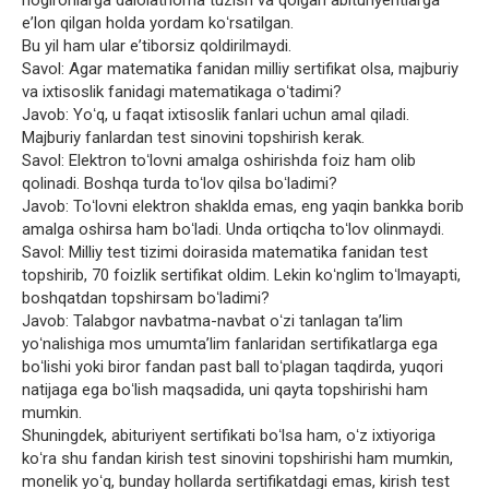
nogironlarga dalolatnoma tuzish va qolgan abituriyentlarga
eʼlon qilgan holda yordam koʻrsatilgan.
Bu yil ham ular eʼtiborsiz qoldirilmaydi.
Savol: Agar matematika fanidan milliy sertifikat olsa, majburiy
va ixtisoslik fanidagi matematikaga oʻtadimi?
Javob: Yoʻq, u faqat ixtisoslik fanlari uchun amal qiladi.
Majburiy fanlardan test sinovini topshirish kerak.
Savol: Elektron toʻlovni amalga oshirishda foiz ham olib
qolinadi. Boshqa turda toʻlov qilsa boʻladimi?
Javob: Toʻlovni elektron shaklda emas, eng yaqin bankka borib
amalga oshirsa ham boʻladi. Unda ortiqcha toʻlov olinmaydi.
Savol: Milliy test tizimi doirasida matematika fanidan test
topshirib, 70 foizlik sertifikat oldim. Lekin koʻnglim toʻlmayapti,
boshqatdan topshirsam boʻladimi?
Javob: Talabgor navbatma-navbat oʻzi tanlagan taʼlim
yoʻnalishiga mos umumtaʼlim fanlaridan sertifikatlarga ega
boʻlishi yoki biror fandan past ball toʻplagan taqdirda, yuqori
natijaga ega boʻlish maqsadida, uni qayta topshirishi ham
mumkin.
Shuningdek, abituriyent sertifikati boʻlsa ham, oʻz ixtiyoriga
koʻra shu fandan kirish test sinovini topshirishi ham mumkin,
monelik yoʻq, bunday hollarda sertifikatdagi emas, kirish test