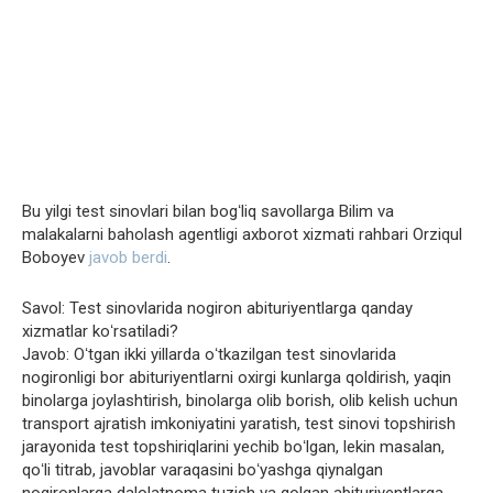
Bu yilgi test sinovlari bilan bogʻliq savollarga Bilim va
malakalarni baholash agentligi axborot xizmati rahbari Orziqul
Boboyev
javob berdi
.
Savol: Test sinovlarida nogiron abituriyentlarga qanday
xizmatlar koʻrsatiladi?
Javob: Oʻtgan ikki yillarda oʻtkazilgan test sinovlarida
nogironligi bor abituriyentlarni oxirgi kunlarga qoldirish, yaqin
binolarga joylashtirish, binolarga olib borish, olib kelish uchun
transport ajratish imkoniyatini yaratish, test sinovi topshirish
jarayonida test topshiriqlarini yechib boʻlgan, lekin masalan,
qoʻli titrab, javoblar varaqasini boʻyashga qiynalgan