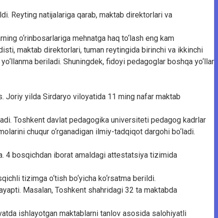
di. Reyting natijalariga qarab, maktab direktorlari va
larning o‘rinbosarlariga mehnatga haq to‘lash eng kam
isti, maktab direktorlari, tuman reytingida birinchi va ikkinchi
l yo‘llanma beriladi. Shuningdek, fidoyi pedagoglar boshqa yo‘llar
. Joriy yilda Sirdaryo viloyatida 11 ming nafar maktab
iladi. Toshkent davlat pedagogika universiteti pedagog kadrlar
olarini chuqur o‘rganadigan ilmiy-tadqiqot dargohi bo‘ladi.
a. 4 bosqichdan iborat amaldagi attestatsiya tizimida
ichli tizimga o‘tish bo‘yicha ko‘rsatma berildi.
amayapti. Masalan, Toshkent shahridagi 32 ta maktabda
atda ishlayotgan maktablarni tanlov asosida salohiyatli