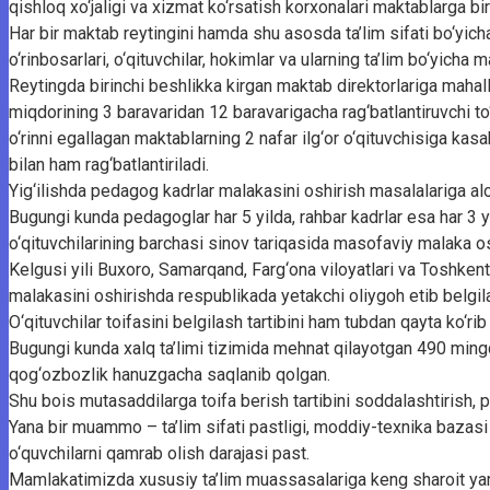
qishloq xo‘jaligi va xizmat ko‘rsatish korxonalari maktablarga birik
Har bir maktab reytingini hamda shu asosda ta’lim sifati bo‘yicha 
o‘rinbosarlari, o‘qituvchilar, hokimlar va ularning ta’lim bo‘yicha 
Reytingda birinchi beshlikka kirgan maktab direktorlariga mahal
miqdorining 3 baravaridan 12 baravarigacha rag‘batlantiruvchi to‘lo
o‘rinni egallagan maktablarning 2 nafar ilg‘or o‘qituvchisiga kas
bilan ham rag‘batlantiriladi.
Yig‘ilishda pedagog kadrlar malakasini oshirish masalalariga aloh
Bugungi kunda pedagoglar har 5 yilda, rahbar kadrlar esa har 3 
o‘qituvchilarining barchasi sinov tariqasida masofaviy malaka o
Kelgusi yili Buxoro, Samarqand, Farg‘ona viloyatlari va Toshken
malakasini oshirishda respublikada yetakchi oliygoh etib belgila
O‘qituvchilar toifasini belgilash tartibini ham tubdan qayta ko‘rib 
Bugungi kunda xalq ta’limi tizimida mehnat qilayotgan 490 mingd
qog‘ozbozlik hanuzgacha saqlanib qolgan.
Shu bois mutasaddilarga toifa berish tartibini soddalashtirish, 
Yana bir muammo – ta’lim sifati pastligi, moddiy-texnika bazasi
o‘quvchilarni qamrab olish darajasi past.
Mamlakatimizda xususiy ta’lim muassasalariga keng sharoit yara