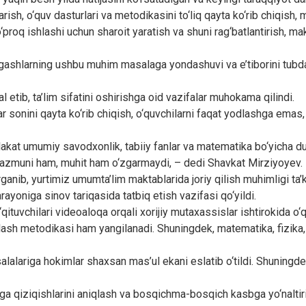
ish, o‘quv dasturlari va metodikasini to‘liq qayta ko‘rib chiqish, 
o‘proq ishlashi uchun sharoit yaratish va shuni rag‘batlantirish, m
gashlarning ushbu muhim masalaga yondashuvi va e’tiborini tubdan o
 etib, ta’lim sifatini oshirishga oid vazifalar muhokama qilindi.
 sonini qayta ko‘rib chiqish, o‘quvchilarni faqat yodlashga emas, 
mlakat umumiy savodxonlik, tabiiy fanlar va matematika bo‘yicha dun
 mazmuni ham, muhit ham o‘zgarmaydi, – dedi Shavkat Mirziyoyev.
anib, yurtimiz umumta’lim maktablarida joriy qilish muhimligi ta’ki
rayoniga sinov tariqasida tatbiq etish vazifasi qo‘yildi.
ituvchilari videoaloqa orqali xorijiy mutaxassislar ishtirokida o‘
orlash metodikasi ham yangilanadi. Shuningdek, matematika, fizika, 
asalalariga hokimlar shaxsan mas’ul ekani eslatib o‘tildi. Shuningd
ga qiziqishlarini aniqlash va bosqichma-bosqich kasbga yo‘naltiris