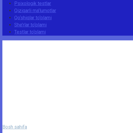
Psixologik testlar
Qiziqarli ma’lumotlar
Qo‘shiqlar to‘plami
She’rlar to‘plami
Testlar to‘plami
Bosh sahifa