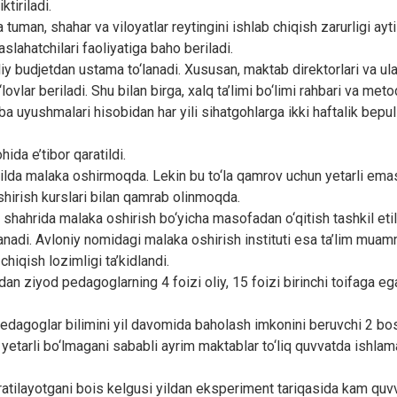
tiriladi.
tuman, shahar va viloyatlar reytingini ishlab chiqish zarurligi aytil
maslahatchilari faoliyatiga baho beriladi.
liy budjetdan ustama to‘lanadi. Xususan, maktab direktorlari va u
vlar beriladi. Shu bilan birga, xalq ta’limi bo‘limi rahbari va metod
aba uyushmalari hisobidan har yili sihatgohlarga ikki haftalik bepu
ida e’tibor qaratildi.
yilda malaka oshirmoqda. Lekin bu to‘la qamrov uchun yetarli emas
shirish kurslari bilan qamrab olinmoqda.
t shahrida malaka oshirish bo‘yicha masofadan o‘qitish tashkil et
nadi. Avloniy nomidagi malaka oshirish instituti esa ta’lim muamm
chiqish lozimligi ta’kidlandi.
an ziyod pedagoglarning 4 foizi oliy, 15 foizi birinchi toifaga eg
pedagoglar bilimini yil davomida baholash imkonini beruvchi 2 bosq
 yetarli bo‘lmagani sababli ayrim maktablar to‘liq quvvatda ishl
tilayotgani bois kelgusi yildan eksperiment tariqasida kam quvv