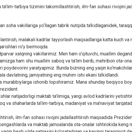
’lim-tarbiya tizimini takomillashtirish, ilm-fan sohasi rivojini j
n soha vakillariga yo‘llagan tabrik nutqida ta’kidlaganidek, taraq
antirish, malakali kadrlar tayyorlash maqsadlariga katta kuch va 
garishlari ro‘y bermoqda.
tparvar xalqning vakillarimiz. Men ham o‘qituvchi, muallim degand
izga ham shu muallim saboq va ta’lim berib, mehribon ota-onalari
 poydevorini yaratyapmiz. Bunda bizning eng yaqin ko‘makchilarimi
ala davlatning, jamiyatning eng muhim ishi ekani ta’kidlandi.
va murabbiylarga ishonib topshiramiz. Mana shunday beqiyos boyli
rezident.
shlar natijadorligi maktab ta’limiga, yangi avlod kadrlarini yetish
oq va shaharlarda ta’lim-tarbiya, madaniyat va ma’naviyat tarqatadi
tirish, ilm-fan sohasi rivojini jadallashtirish maqsadida Prezident
iy kengashlarda va maktab jamoalarida ota-onalar ishtirokida keng 
 yaqin besh yilda natijasini ko‘rsatadigan va keyingi taraqqiyot d