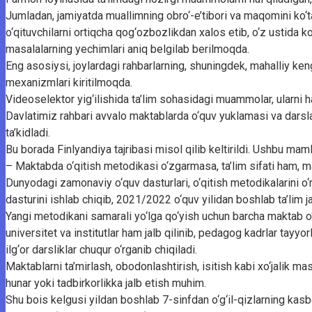
Jumladan, jamiyatda muallimning obro‘-e’tibori va maqomini ko‘tar
o‘qituvchilarni ortiqcha qog‘ozbozlikdan xalos etib, o‘z ustida k
masalalarning yechimlari aniq belgilab berilmoqda.
Eng asosiysi, joylardagi rahbarlarning, shuningdek, mahalliy ken
mexanizmlari kiritilmoqda.
Videoselektor yig‘ilishida ta’lim sohasidagi muammolar, ularni hal
Davlatimiz rahbari avvalo maktablarda o‘quv yuklamasi va darslar
ta’kidladi.
Bu borada Finlyandiya tajribasi misol qilib keltirildi. Ushbu ma
– Maktabda o‘qitish metodikasi o‘zgarmasa, ta’lim sifati ham,
Dunyodagi zamonaviy o‘quv dasturlari, o‘qitish metodikalarini o‘rg
dasturini ishlab chiqib, 2021/2022 o‘quv yilidan boshlab ta’lim ja
Yangi metodikani samarali yo‘lga qo‘yish uchun barcha maktab o‘q
universitet va institutlar ham jalb qilinib, pedagog kadrlar tayy
ilg‘or darsliklar chuqur o‘rganib chiqiladi.
Maktablarni ta’mirlash, obodonlashtirish, isitish kabi xo‘jalik m
hunar yoki tadbirkorlikka jalb etish muhim.
Shu bois kelgusi yildan boshlab 7-sinfdan o‘g‘il-qizlarning kasb