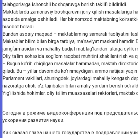
talabgorlarga ishonchli boshqaruvga berish taklifi bildirildi.
Maktablarda zamonaviy boshqaruvni joriy qilish masalalariga ham 
asosida amalga oshiriladi. Har bir nomzod maktabning ko‘rsatkichl
hisobot beradi.
Bundan asosiy maqsad – maktablarning samarali faoliyatini tashk
Maktablar bilim bilan birga tarbiya, ma’naviyat maskani hamdir. D
jamg‘armasidan va mahalliy budjet mablag‘laridan ularga oylik ma
Oliy ta’lim sohasida sog‘lom raqobat muhitini shakllantirish va q
– Bugun ko‘rib chiqilgan masalalar hammadan, maktab direktorida
qiladi. Bu – yillar davomida ko‘rinmaydigan, ammo natijasi yaqi
Parlament vakillari, shuningdek, joylardagi mahalliy kengash deput
nazoratga olish, o‘z tajribalari bilan amaliy yordam berish so‘rald
Yig‘ilishida hokimlar, oliy ta’lim muassasalari rektorlari, maktab d
Сегодня в режиме видеоконференции под председательс
ускорения развития науки.
Как сказал глава нашего государства в поздравлении учи