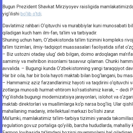
Bugun Prezident Shavkat Mirziyoyev raisligida mamlakatimizda ta
yig‘ilishi
bo‘lib o‘tdi
.
Davlatimiz rahbari O‘qituvchi va murabbiylar kuni munosabati bila
qiladigan kuch ham ilm-fan, ta’lim va tarbiyadir.
Shuning uchun ham, O‘zbekistonda ta’lim tizimini kompleks rivojl
ta’lim tizimlari, ilmiy-tadqiqot muassasalari faoliyatida sifat o‘z
– Biz ustozni otaday ulug‘ deb bilgan, doimo ardoqlagan ma’rifa
samimiy va mehribon insonlarni tasavvur qilaman. Chunki hammam
avvalida. – Bugungi kunda O‘zbekistonning yangi taraqqiyot davri
Har bir oila, har bir bola hayoti maktab bilan bog‘langani, bu mas
– Hammamiz aziz farzandlarimiz hayoti va taqdirini o‘qituvchi 
zotlarga munosib hurmat-ehtirom ko‘rsatishimiz kerak, – dedi P
Yig‘ilishda bugungi modernizatsiya jarayonlari, islohot va o‘zgari
maktab direktorlari va muallimlarga ko‘p narsa bog‘liq. Ular qishl
mahallaning madaniy, intellektual markazi bo‘lishi zarur.
Ma’lumki, mamlakatimiz ta’lim-tarbiya tizimini yanada takomillash
regulation.gov.uz portaliga qo‘yilib, barcha hududlarda, mahall
Farmon loyihasida ta’limdagi hozirgi muammolarni hal qiladigan,