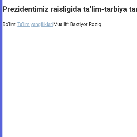
Prezidentimiz raisligida ta’lim-tarbiya t
Bo‘lim:
Ta’lim yangiliklari
Muallif:
Baxtiyor Roziq