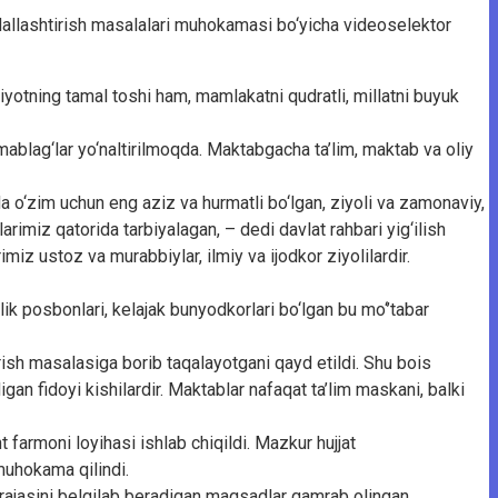
adallashtirish masalalari muhokamasi bo‘yicha videoselektor
qiyotning tamal toshi ham, mamlakatni qudratli, millatni buyuk
mablag‘lar yo‘naltirilmoqda. Maktabgacha ta’lim, maktab va oliy
a o‘zim uchun eng aziz va hurmatli bo‘lgan, ziyoli va zamonaviy,
miz qatorida tarbiyalagan, – dedi davlat rahbari yig‘ilish
z ustoz va murabbiylar, ilmiy va ijodkor ziyolilardir.
k posbonlari, kelajak bunyodkorlari bo‘lgan bu mo‘’tabar
tirish masalasiga borib taqalayotgani qayd etildi. Shu bois
gan fidoyi kishilardir. Maktablar nafaqat ta’lim maskani, balki
 farmoni loyihasi ishlab chiqildi. Mazkur hujjat
muhokama qilindi.
arajasini belgilab beradigan maqsadlar qamrab olingan.