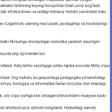
maktabni ta’limning keyingi bosqichlari bilan uzviy bog‘lash,
aktab infratuzilmasi va undagi ma’naviy muhitni yaxshilash kabi
‘zgartirish, ularning mas’uliyati, javobgarligi va hisobdorligi
balki fikrlashga chorlaydigan metodika yaratish zarurligini
yoda eng ilg‘orlardan biri.
dlandi. Xalq ta’limi vazirligiga ushbu tajriba asosida Milliy o‘quv
qitiladi. Eng muhimi, bu jarayonlarga pedagogika yo‘nalishidagi
kimyo, biologiya va informatika fanlari bo‘yicha chet ellardagi
ek, oliy o‘quv yurtiga kira olmagan bitiruvchilarni muayyan kasb-
h amaliyoti joriy qilinishi belgilandi. Hududdagi sanoat,