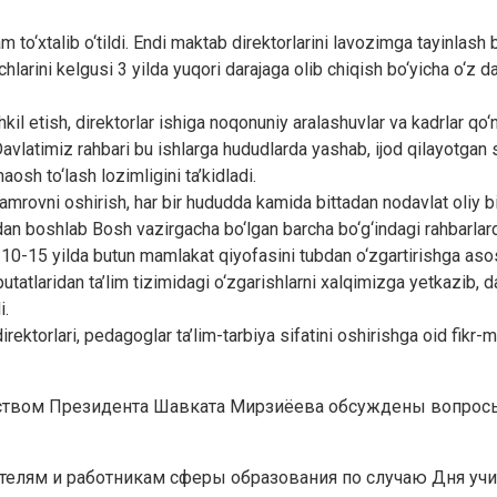
to‘xtalib o‘tildi. Endi maktab direktorlarini lavozimga tayinlash 
arini kelgusi 3 yilda yuqori darajaga olib chiqish bo‘yicha o‘z das
il etish, direktorlar ishiga noqonuniy aralashuvlar va kadrlar qo‘
avlatimiz rahbari bu ishlarga hududlarda yashab, ijod qilayotgan s
osh to‘lash lozimligini ta’kidladi.
amrovni oshirish, har bir hududda kamida bittadan nodavlat oliy bili
n boshlab Bosh vazirgacha bo‘lgan barcha bo‘g‘indagi rahbarlarda
n 10-15 yilda butun mamlakat qiyofasini tubdan o‘zgartirishga aso
atlaridan ta’lim tizimidagi o‘zgarishlarni xalqimizga yetkazib, dax
i.
irektorlari, pedagoglar ta’lim-tarbiya sifatini oshirishga oid fikr-m
твом Президента Шавката Мирзиёева обсуждены вопросы
телям и работникам сферы образования по случаю Дня учит