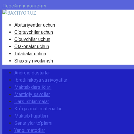
Перейти к контенту
Abituriyentlar uchun
O‘qituvchilar uchun
O‘quvchilar uchun
Ota-onalar uchun
Talabalar uchun
Shaxsiy rivojlanish
Android dasturlar
Ibratli hikoya va rivoyatlar
Maktab darsliklari
Mantiqiy savollar
Dars ishlanmalar
Ko‘rgazmali materiallar
Maktab hujjatlari
Senariylar to‘plami
Yangi metodlar