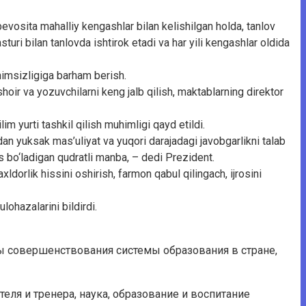
bevosita mahalliy kengashlar bilan kelishilgan holda, tanlov
turi bilan tanlovda ishtirok etadi va har yili kengashlar oldida
nimsizligiga barham berish.
hoir va yozuvchilarni keng jalb qilish, maktablarning direktor
m yurti tashkil qilish muhimligi qayd etildi.
n yuksak mas’uliyat va yuqori darajadagi javobgarlikni talab
s bo‘ladigan qudratli manba, – dedi Prezident.
ldorlik hissini oshirish, farmon qabul qilingach, ijrosini
ulohazalarini bildirdi.
 совершенствования системы образования в стране,
еля и тренера, наука, образование и воспитание