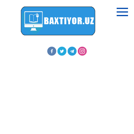
Перейти
к
контенту