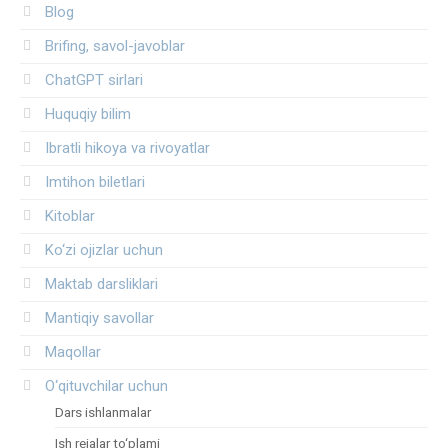
Blog
Brifing, savol-javoblar
ChatGPT sirlari
Huquqiy bilim
Ibratli hikoya va rivoyatlar
Imtihon biletlari
Kitoblar
Ko‘zi ojizlar uchun
Maktab darsliklari
Mantiqiy savollar
Maqollar
O‘qituvchilar uchun
Dars ishlanmalar
Ish rejalar to‘plami