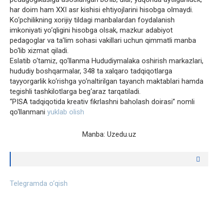
har doim ham XXI asr kishisi ehtiyojlarini hisobga olmaydi.
Ko‘pchilikning xorijiy tildagi manbalardan foydalanish
imkoniyati yo‘qligini hisobga olsak, mazkur adabiyot
pedagoglar va ta’lim sohasi vakillari uchun qimmatli manba
bo‘lib xizmat qiladi.
Eslatib o‘tamiz, qo‘llanma Hududiymalaka oshirish markazlari,
hududiy boshqarmalar, 348 ta xalqaro tadqiqotlarga
tayyorgarlik ko‘rishga yo‘naltirilgan tayanch maktablari hamda
tegishli tashkilotlarga beg‘araz tarqatiladi.
“PISA tadqiqotida kreativ fikrlashni baholash doirasi” nomli
qo‘llanmani
yuklab olish
Manba: Uzedu.uz
Telegramda o‘qish