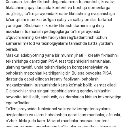
Xususan, kreativ fikrlash deganda nima tushunilishi, kreativ
fikrlashning qay darajada kontent va boshqa domenlarga
bog‘liqligi, ta’lim jarayonida kreativ fikrlashning rivojlanishiga
ta’sir qilishi mumkin bo‘lgan ijobiy va salbiy omillar batafsil
yoritilgan. Shubhasiz, kreativ fikrlash domenining ilmiy
asoslarini tushunish pedagoglarga ta’lim jarayonida
o‘quvchilarining kreativ faoliyatini rag‘batlantirish uchun
samarali metod va texnolgiyalarni tanlashda katta yordam
beradi.
Mazkur adabiyotning yana bir muhim jihati – kreativ fikrlashni
tekshirishga qaratilgan PISA test topshiriqlari namunalari,
ularning tavsifi, unda tekshiriladigan kompetensiyalar va
baholash mezonlari keltirilganligidir. Bu esa bevosita PISA
dasturida qabul qilingan kreativ faoliyatni baholash
mexanizmlarini tushunishda katta ko‘mak bo‘lib xizmat qiladi.
O‘qituvchilar shu singari topshiriqlarning qanday ishlashini
bevosita tahlil qilib, tushunib, o‘z darslariga kiritish imkoniyatiga
ega bo‘ladilar.
Ta’lim jarayonida funksional va kreativ kompetensiyalarni
rivojlantirish va ularni baholashga qaratilgan manbalar, afsuski,
o‘zbek tilida juda kam. Mavjud manbalar asosan kontent
pedagogikasiga asoslangan bo‘lib, ular, yuqorida aytilganidek,