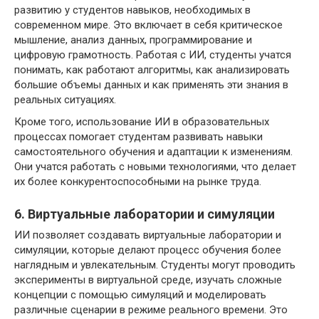
развитию у студентов навыков, необходимых в
современном мире. Это включает в себя критическое
мышление, анализ данных, программирование и
цифровую грамотность. Работая с ИИ, студенты учатся
понимать, как работают алгоритмы, как анализировать
большие объемы данных и как применять эти знания в
реальных ситуациях.
Кроме того, использование ИИ в образовательных
процессах помогает студентам развивать навыки
самостоятельного обучения и адаптации к изменениям.
Они учатся работать с новыми технологиями, что делает
их более конкурентоспособными на рынке труда.
6. Виртуальные лаборатории и симуляции
ИИ позволяет создавать виртуальные лаборатории и
симуляции, которые делают процесс обучения более
наглядным и увлекательным. Студенты могут проводить
эксперименты в виртуальной среде, изучать сложные
концепции с помощью симуляций и моделировать
различные сценарии в режиме реального времени. Это