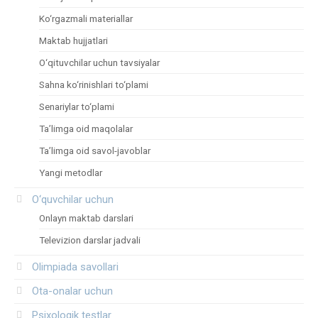
Ko‘rgazmali materiallar
Maktab hujjatlari
O‘qituvchilar uchun tavsiyalar
Sahna ko‘rinishlari to‘plami
Senariylar to‘plami
Ta’limga oid maqolalar
Ta’limga oid savol-javoblar
Yangi metodlar
O‘quvchilar uchun
Onlayn maktab darslari
Televizion darslar jadvali
Olimpiada savollari
Ota-onalar uchun
Psixologik testlar