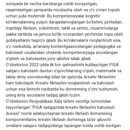
soniyada bir necha barobarga oshib borayotgan,
raqamlashgan jamiyatda moslasha olish va o‘z o‘rnini topish
uchun juda muhimdir. Bu kompetensiyalar kognitiv
ko‘nikmalarning yuqori darajadarivojlangan bo‘lishini, jumladan,
mantiqiy fikrlash, solishtirish, tahlil va sintez, muammolarga
yakka tartibda va jamoa bo‘lib nostandart yechimlar topa olish
qobiliyatlarini taqozo qiladi. Bu ko‘nikmalarni rivojlantirish esa,
o‘z navbatida, an’anaviy kontentgaasoslangan pedagogika va
baholash usullaridan chekinib, kompetensiyaga asoslangan
o‘qitish va baholashni joriy qilishni talab qiladi.
O‘zbekiston 2022-yilda ilk bor qatnashishi kutilayotgan PISA
xalqaro baholash dasturi o‘quvchilarning o‘qish, matematik va
tabiiy-ilmiy savodxonligi bilan bir qatorda, kreativ fikrlashini
ham baholaydi. Kreativ fikrlashni rivojlantirish va baholash
uchun esa birinchi navbatda bu domenning o‘zini tushunish,
uning ilmiy asoslarini tadqiq qilish lozim.
O‘zbekiston Respublikasi Xalq ta’limi vazirligi tomonidan
tayyorlangan “PISA tadqiqotida kreativ fikrlashni baholash
doirasi” nomli adabiyotaynan kreativ fikrlash domenining
komponentlarini, kreativ fikrlash domeniga ta’sir qiluvchi
omillarni xalqaro tadqiqotlarga tayangan holda ochib berilgan.