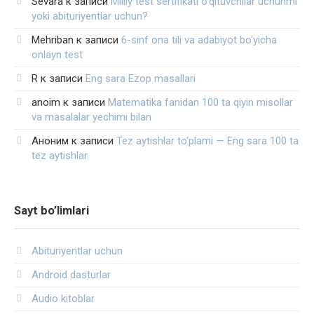
Sevara
к записи
Milliy test sertifikati o‘qituvchilar uchunmi
yoki abituriyentlar uchun?
Mehriban
к записи
6-sinf ona tili va adabiyot bo‘yicha
onlayn test
R
к записи
Eng sara Ezop masallari
anoim
к записи
Matematika fanidan 100 ta qiyin misollar
va masalalar yechimi bilan
Аноним
к записи
Tez aytishlar to‘plami — Eng sara 100 ta
tez aytishlar
Sayt bo’limlari
Abituriyentlar uchun
Android dasturlar
Audio kitoblar