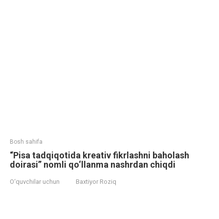
Bosh sahifa
“Pisa tadqiqotida kreativ fikrlashni baholash
doirasi” nomli qo‘llanma nashrdan chiqdi
O‘quvchilar uchun
Baxtiyor Roziq