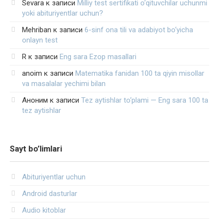
Sevara
к записи
Milliy test sertifikati o‘qituvchilar uchunmi
yoki abituriyentlar uchun?
Mehriban
к записи
6-sinf ona tili va adabiyot bo‘yicha
onlayn test
R
к записи
Eng sara Ezop masallari
anoim
к записи
Matematika fanidan 100 ta qiyin misollar
va masalalar yechimi bilan
Аноним
к записи
Tez aytishlar to‘plami — Eng sara 100 ta
tez aytishlar
Sayt bo’limlari
Abituriyentlar uchun
Android dasturlar
Audio kitoblar