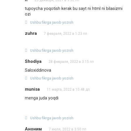
tupoycha yoqotish kerak bu sayt ni html ni bilasizmi
ozi
Ushbu fikrga javob yozish
zuhra
7 февраля, 2022 в 1:23 пп
Ushbu fikrga javob yozish
Shodiya
28 февраля, 2022 в 3:15 пп
Saloxiddinova
Ushbu fikrga javob yozish
munisa
11 марта, 2022 в 10:48 дп
menga juda yoqdi
Ushbu fikrga javob yozish
Аноним
7 июля, 2022 в 3:50 пп