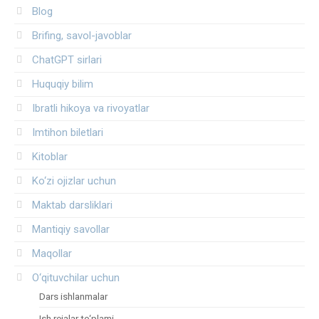
Blog
Brifing, savol-javoblar
ChatGPT sirlari
Huquqiy bilim
Ibratli hikoya va rivoyatlar
Imtihon biletlari
Kitoblar
Ko‘zi ojizlar uchun
Maktab darsliklari
Mantiqiy savollar
Maqollar
O‘qituvchilar uchun
Dars ishlanmalar
Ish rejalar to‘plami