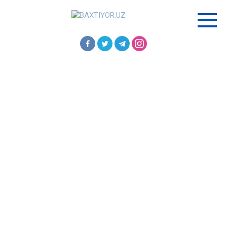
Перейти
к
контенту