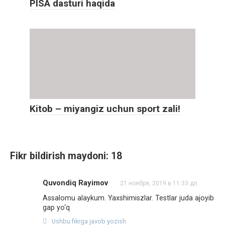
PISA dasturi haqida
Kitob – miyangiz uchun sport zali!
Fikr bildirish maydoni: 18
Quvondiq Rayimov
21 ноября, 2019 в 11:33 дп
Assalomu alaykum. Yaxshimiszlar. Testlar juda ajoyib
gap yo‘q
Ushbu fikrga javob yozish