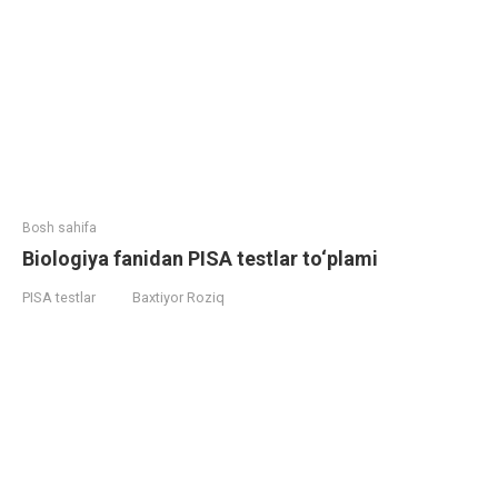
Bosh sahifa
Biologiya fanidan PISA testlar to‘plami
PISA testlar
Baxtiyor Roziq