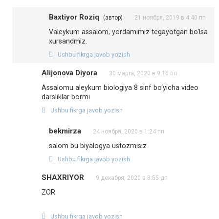
Baxtiyor Roziq
(автор)
21 ноября, 2019 в 4:40 пп
Valeykum assalom, yordamimiz tegayotgan bo‘lsa
xursandmiz.
Ushbu fikrga javob yozish
Alijonova Diyora
30 марта, 2020 в 9:16 пп
Assalomu aleykum biologiya 8 sinf bo‘yicha video
darsliklar bormi
Ushbu fikrga javob yozish
bekmirza
24 ноября, 2020 в 1:24 пп
salom bu biyalogya ustozmisiz
Ushbu fikrga javob yozish
SHAXRIYOR
9 декабря, 2020 в 8:55 дп
ZOR
Ushbu fikrga javob yozish