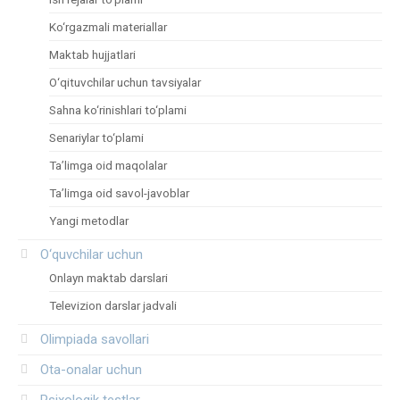
Ko‘rgazmali materiallar
Maktab hujjatlari
O‘qituvchilar uchun tavsiyalar
Sahna ko‘rinishlari to‘plami
Senariylar to‘plami
Ta’limga oid maqolalar
Ta’limga oid savol-javoblar
Yangi metodlar
O‘quvchilar uchun
Onlayn maktab darslari
Televizion darslar jadvali
Olimpiada savollari
Ota-onalar uchun
Psixologik testlar