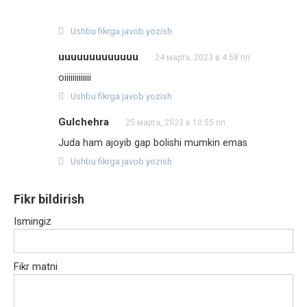
Ushbu fikrga javob yozish
uuuuuuuuuuuuu
24 марта, 2023 в 4:58 пп
oiiiiiiiiiiiii
Ushbu fikrga javob yozish
Gulchehra
25 марта, 2023 в 10:55 пп
Juda ham ajoyib gap bolishi mumkin emas
Ushbu fikrga javob yozish
Fikr bildirish
Ismingiz
Fikr matni