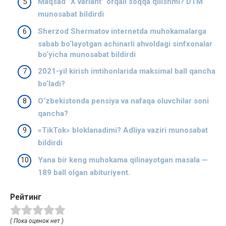
Maqsad “X variant” orqali soqqa qilishmi? DTM
munosabat bildirdi
Sherzod Shermatov internetda muhokamalarga
sabab bo‘layotgan achinarli ahvoldagi sinfxonalar
bo‘yicha munosabat bildirdi
2021-yil kirish imtihonlarida maksimal ball qancha
bo‘ladi?
O‘zbekistonda pensiya va nafaqa oluvchilar soni
qancha?
«TikTok» bloklanadimi? Adliya vaziri munosabat
bildirdi
Yana bir keng muhokama qilinayotgan masala —
189 ball olgan abituriyent.
Рейтинг
( Пока оценок нет )