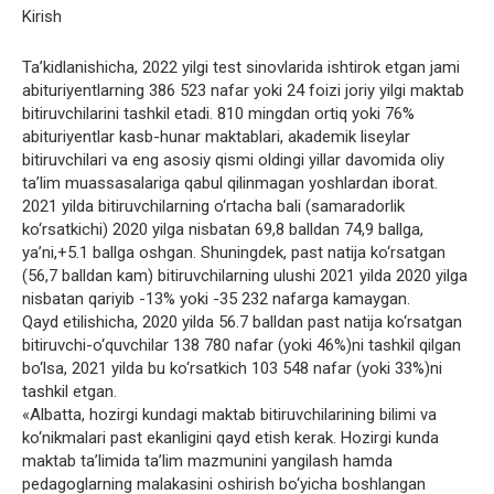
Kirish
Ta’kidlanishicha, 2022 yilgi test sinovlarida ishtirok etgan jami
abituriyentlarning 386 523 nafar yoki 24 foizi joriy yilgi maktab
bitiruvchilarini tashkil etadi. 810 mingdan ortiq yoki 76%
abituriyentlar kasb-hunar maktablari, akademik liseylar
bitiruvchilari va eng asosiy qismi oldingi yillar davomida oliy
ta’lim muassasalariga qabul qilinmagan yoshlardan iborat.
2021 yilda bitiruvchilarning o‘rtacha bali (samaradorlik
ko‘rsatkichi) 2020 yilga nisbatan 69,8 balldan 74,9 ballga,
ya’ni,+5.1 ballga oshgan. Shuningdek, past natija ko‘rsatgan
(56,7 balldan kam) bitiruvchilarning ulushi 2021 yilda 2020 yilga
nisbatan qariyib -13% yoki -35 232 nafarga kamaygan.
Qayd etilishicha, 2020 yilda 56.7 balldan past natija ko‘rsatgan
bitiruvchi-o‘quvchilar 138 780 nafar (yoki 46%)ni tashkil qilgan
bo‘lsa, 2021 yilda bu ko‘rsatkich 103 548 nafar (yoki 33%)ni
tashkil etgan.
«Albatta, hozirgi kundagi maktab bitiruvchilarining bilimi va
ko‘nikmalari past ekanligini qayd etish kerak. Hozirgi kunda
maktab ta’limida ta’lim mazmunini yangilash hamda
pedagoglarning malakasini oshirish bo‘yicha boshlangan