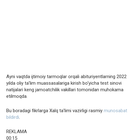
Ayni vaqtda ijtimoiy tarmoqlar orqali abituriyentlarning 2022
yilda oliy ta’lim muassasalariga kirish bo‘yicha test sinovi
natijalari keng jamoatchilik vakillari tomonidan muhokama
etilmoqda.
Bu boradagi fikrlarga Xalq ta’limi vazirligi rasmiy
munosabat
bildirdi
.
REKLAMA
00:15