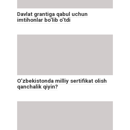
Davlat grantiga qabul uchun
imtihonlar bo‘lib o‘tdi
O‘zbekistonda milliy sertifikat olish
qanchalik qiyin?