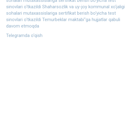
sohalari mutaxassislariga sertifikat berish bo‘yicha test
sinovlari o‘tkazildi
Shaharsozlik va uy-joy kommunal xo‘jaligi
sohalari mutaxassislariga sertifikat berish bo‘yicha test
sinovlari o‘tkazildi
Temurbeklar maktabi"ga hujjatlar qabuli
davom etmoqda
Telegramda o‘qish