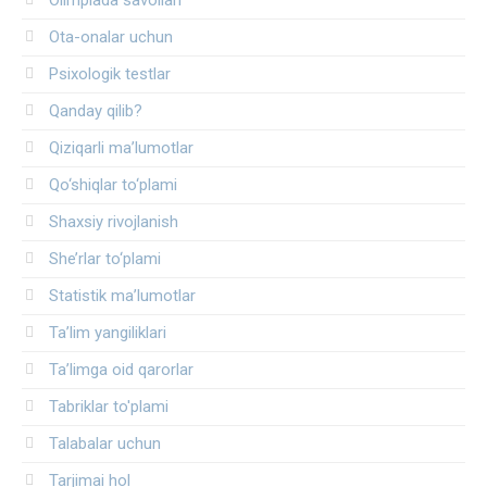
Olimpiada savollari
Ota-onalar uchun
Psixologik testlar
Qanday qilib?
Qiziqarli ma’lumotlar
Qo‘shiqlar to‘plami
Shaxsiy rivojlanish
She’rlar to‘plami
Statistik ma’lumotlar
Ta’lim yangiliklari
Ta’limga oid qarorlar
Tabriklar to'plami
Talabalar uchun
Tarjimai hol