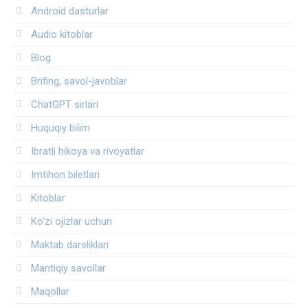
Android dasturlar
Audio kitoblar
Blog
Brifing, savol-javoblar
ChatGPT sirlari
Huquqiy bilim
Ibratli hikoya va rivoyatlar
Imtihon biletlari
Kitoblar
Ko‘zi ojizlar uchun
Maktab darsliklari
Mantiqiy savollar
Maqollar