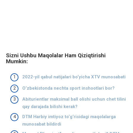
Sizni Ushbu Maqolalar Ham Qiziqtirishi
Mumkin:
2022-yil qabul natijalari bo‘yicha XTV munosabati
O‘zbekistonda nechta sport inshootlari bor?
Abiturientlar maksimal ball olishi uchun chet tilini
qay darajada bilishi kerak?
DTM Harbiy imtiyoz to‘g‘risidagi maqolalarga
munosabat bildirdi