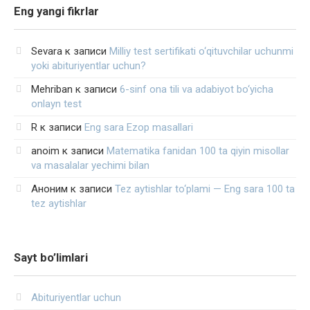
Eng yangi fikrlar
Sevara
к записи
Milliy test sertifikati o‘qituvchilar uchunmi
yoki abituriyentlar uchun?
Mehriban
к записи
6-sinf ona tili va adabiyot bo‘yicha
onlayn test
R
к записи
Eng sara Ezop masallari
anoim
к записи
Matematika fanidan 100 ta qiyin misollar
va masalalar yechimi bilan
Аноним
к записи
Tez aytishlar to‘plami — Eng sara 100 ta
tez aytishlar
Sayt bo’limlari
Abituriyentlar uchun