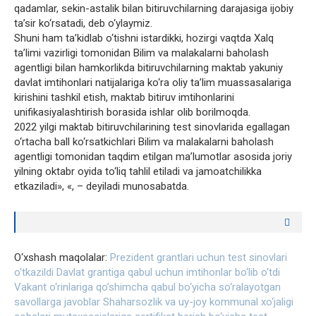
qadamlar, sekin-astalik bilan bitiruvchilarning darajasiga ijobiy
ta’sir ko‘rsatadi, deb o‘ylaymiz.
Shuni ham ta’kidlab o‘tishni istardikki, hozirgi vaqtda Xalq
ta’limi vazirligi tomonidan Bilim va malakalarni baholash
agentligi bilan hamkorlikda bitiruvchilarning maktab yakuniy
davlat imtihonlari natijalariga ko‘ra oliy ta’lim muassasalariga
kirishini tashkil etish, maktab bitiruv imtihonlarini
unifikasiyalashtirish borasida ishlar olib borilmoqda.
2022 yilgi maktab bitiruvchilarining test sinovlarida egallagan
o‘rtacha ball ko‘rsatkichlari Bilim va malakalarni baholash
agentligi tomonidan taqdim etilgan ma’lumotlar asosida joriy
yilning oktabr oyida to‘liq tahlil etiladi va jamoatchilikka
etkaziladi», «, – deyiladi munosabatda.
O‘xshash maqolalar:
Prezident grantlari uchun test sinovlari
o‘tkazildi
Davlat grantiga qabul uchun imtihonlar bo‘lib o‘tdi
Vakant o‘rinlariga qo’shimcha qabul bo‘yicha so‘ralayotgan
savollarga javoblar
Shaharsozlik va uy-joy kommunal xo‘jaligi