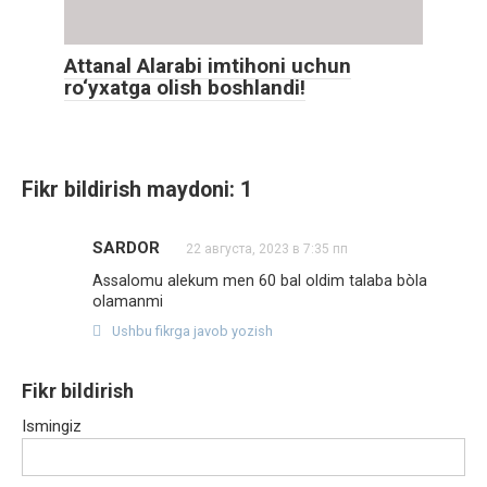
Attanal Alarabi imtihoni uchun
ro‘yxatga olish boshlandi!
Fikr bildirish maydoni: 1
SARDOR
22 августа, 2023 в 7:35 пп
Assalomu alekum men 60 bal oldim talaba bòla
olamanmi
Ushbu fikrga javob yozish
Fikr bildirish
Ismingiz