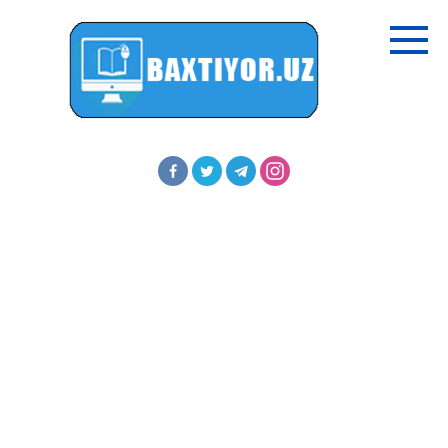
Перейти
к
контенту