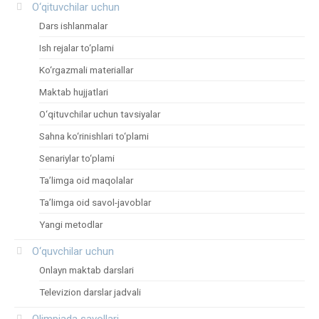
O‘qituvchilar uchun
Dars ishlanmalar
Ish rejalar to‘plami
Ko‘rgazmali materiallar
Maktab hujjatlari
O‘qituvchilar uchun tavsiyalar
Sahna ko‘rinishlari to‘plami
Senariylar to‘plami
Ta’limga oid maqolalar
Ta’limga oid savol-javoblar
Yangi metodlar
O‘quvchilar uchun
Onlayn maktab darslari
Televizion darslar jadvali