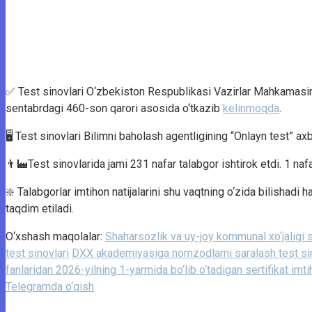
✅ Test sinovlari O‘zbekiston Respublikasi Vazirlar Mahkamasining
sentabrdagi 460-son qarori asosida o‘tkazib
kelinmoqda
.
🖥 Test sinovlari Bilimni baholash agentligining “Onlayn test” ax
👨‍🏭Test sinovlarida jami 231 nafar talabgor ishtirok etdi. 1 nafa
❇️ Talabgorlar imtihon natijalarini shu vaqtning o‘zida bilishadi
taqdim etiladi.
O‘xshash maqolalar:
Shaharsozlik va uy-joy kommunal xo‘jaligi so
test sinovlari
DXX akademiyasiga nomzodlarni saralash test sin
fanlaridan 2026-yilning 1-yarmida bo‘lib o‘tadigan sertifikat imti
Telegramda o‘qish