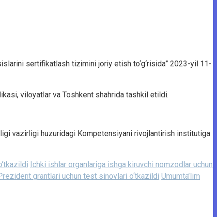
ini sertifikatlash tizimini joriy etish to‘g‘risida” 2023-yil 11-
asi, viloyatlar va Toshkent shahrida tashkil etildi.
igi vazirligi huzuridagi Kompetensiyani rivojlantirish institutiga
‘tkazildi
Ichki ishlar organlariga ishga kiruvchi nomzodlar uchun
Prezident grantlari uchun test sinovlari o‘tkazildi
Umumta’lim