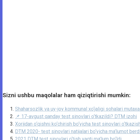
Sizni ushbu maqolalar ham qiziqtirishi mumkin:
Shaharsozlik va uy-joy kommunal xo‘jaligi sohalari mutaxass
📌 17-avgust qanday test sinovlari o‘tkazildi? DTM izohi
Xorijdan o‘qishni ko‘chirish bo‘yicha test sinovlari o‘tkazish
DTM 2020- test sinovlari natijalari bo‘yicha ma’lumot berd
2021 DTM test sinovlari o‘tish vaqti ma’lum bo‘ldi