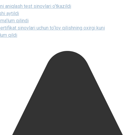
ni aniqlash test sinovlari o‘tkazildi
hi aytildi
 ma’lum qilindi
tifikat sinovlari uchun to‘lov qilishning oxirgi kuni
lum qildi