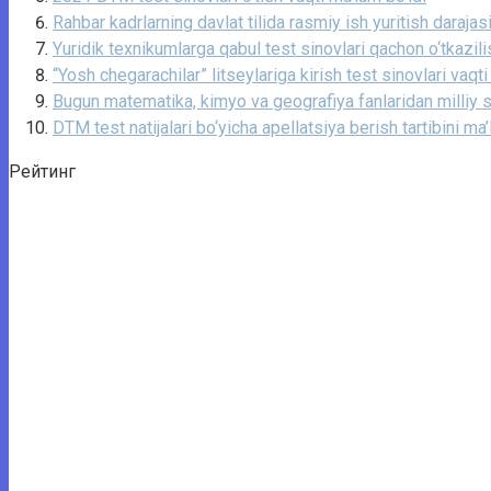
Rahbar kadrlarning davlat tilida rasmiy ish yuritish darajasi
Yuridik texnikumlarga qabul test sinovlari qachon o‘tkazilis
“Yosh chegarachilar” litseylariga kirish test sinovlari vaqti
Bugun matematika, kimyo va geografiya fanlaridan milliy ser
DTM test natijalari bo‘yicha apellatsiya berish tartibini ma’
Рейтинг