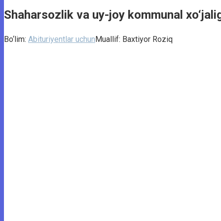
Shaharsozlik va uy-joy kommunal xo‘jaligi
Bo‘lim:
Abituriyentlar uchun
Muallif:
Baxtiyor Roziq