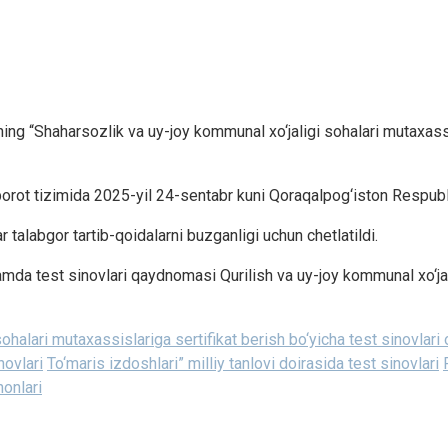
 “Shaharsozlik va uy-joy kommunal xo‘jaligi sohalari mutaxassislar
borot tizimida 2025-yil 24-sentabr kuni Qoraqalpog‘iston Respublik
r talabgor tartib-qoidalarni buzganligi uchun chetlatildi.
 hamda test sinovlari qaydnomasi Qurilish va uy-joy kommunal xo‘jal
halari mutaxassislariga sertifikat berish bo‘yicha test sinovlari o
ovlari
To‘maris izdoshlari” milliy tanlovi doirasida test sinovlari
honlari