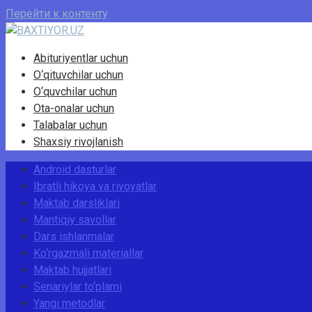
Перейти к контенту
Abituriyentlar uchun
O‘qituvchilar uchun
O‘quvchilar uchun
Ota-onalar uchun
Talabalar uchun
Shaxsiy rivojlanish
Android dasturlar
Ibratli hikoya va rivoyatlar
Maktab darsliklari
Mantiqiy savollar
Dars ishlanmalar
Ko‘rgazmali materiallar
Maktab hujjatlari
Senariylar to‘plami
Yangi metodlar