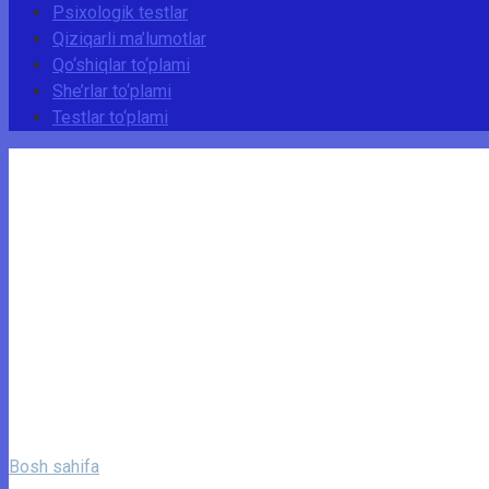
Psixologik testlar
Qiziqarli ma’lumotlar
Qo‘shiqlar to‘plami
She’rlar to‘plami
Testlar to‘plami
Bosh sahifa