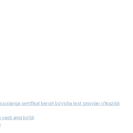
islariga sertifikat berish bo‘yicha test sinovlari o‘tkazildi
 vaqti aniq bo‘ldi
i