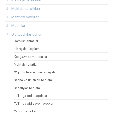
Maktab darsliklari
Mantiqiy savollar
Maqollar
O‘qituvchilar uchun
Dars ishlanmalar
Ish rejalar to‘plami
Ko‘rgazmali materiallar
Maktab hujjatlari
O‘qituvchilar uchun tavsiyalar
Sahna ko‘rinishlari to‘plami
Senariylar to‘plami
Ta’limga oid maqolalar
Ta’limga oid savol-javoblar
Yangi metodlar