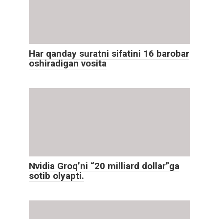
Har qanday suratni sifatini 16 barobar
oshiradigan vosita
Nvidia Groq’ni “20 milliard dollar”ga
sotib olyapti.