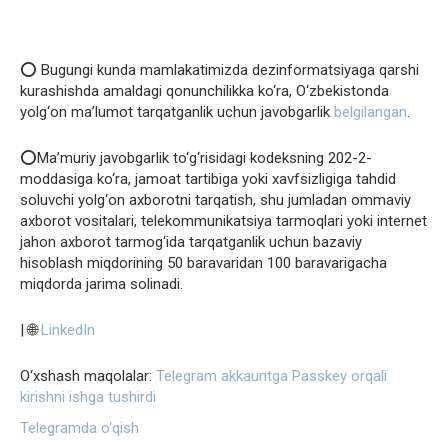
⭕️ Bugungi kunda mamlakatimizda dezinformatsiyaga qarshi
kurashishda amaldagi qonunchilikka ko‘ra, O‘zbekistonda
yolg‘on ma’lumot tarqatganlik uchun javobgarlik
belgilangan
.
⭕️Ma’muriy javobgarlik to‘g‘risidagi kodeksning 202-2-
moddasiga ko‘ra, jamoat tartibiga yoki xavfsizligiga tahdid
soluvchi yolg‘on axborotni tarqatish, shu jumladan ommaviy
axborot vositalari, telekommunikatsiya tarmoqlari yoki internet
jahon axborot tarmog‘ida tarqatganlik uchun bazaviy
hisoblash miqdorining 50 baravaridan 100 baravarigacha
miqdorda jarima solinadi.
| 🌐
LinkedIn
O‘xshash maqolalar:
Telegram akkauntga Passkey orqali
kirishni ishga tushirdi
Telegramda o‘qish