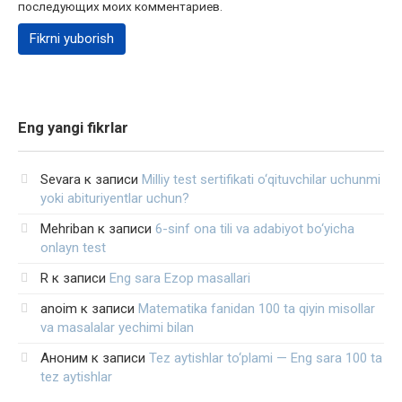
последующих моих комментариев.
Eng yangi fikrlar
Sevara
к записи
Milliy test sertifikati o‘qituvchilar uchunmi
yoki abituriyentlar uchun?
Mehriban
к записи
6-sinf ona tili va adabiyot bo‘yicha
onlayn test
R
к записи
Eng sara Ezop masallari
anoim
к записи
Matematika fanidan 100 ta qiyin misollar
va masalalar yechimi bilan
Аноним
к записи
Tez aytishlar to‘plami — Eng sara 100 ta
tez aytishlar