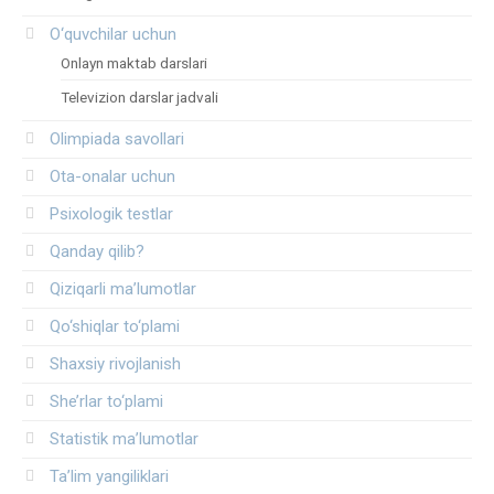
O‘quvchilar uchun
Onlayn maktab darslari
Televizion darslar jadvali
Olimpiada savollari
Ota-onalar uchun
Psixologik testlar
Qanday qilib?
Qiziqarli ma’lumotlar
Qo‘shiqlar to‘plami
Shaxsiy rivojlanish
She’rlar to‘plami
Statistik ma’lumotlar
Ta’lim yangiliklari