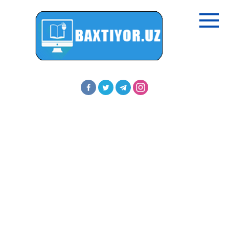
Перейти
к
контенту