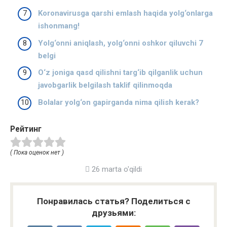
Koronavirusga qarshi emlash haqida yolg‘onlarga
ishonmang!
Yolg‘onni aniqlash, yolg‘onni oshkor qiluvchi 7
belgi
O‘z joniga qasd qilishni targ‘ib qilganlik uchun
javobgarlik belgilash taklif qilinmoqda
Bolalar yolg‘on gapirganda nima qilish kerak?
Рейтинг
( Пока оценок нет )
26 marta o'qildi
Понравилась статья? Поделиться с
друзьями: