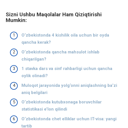
Sizni Ushbu Maqolalar Ham Qiziqtirishi
Mumkin:
O‘zbekistonda 4 kishilik oila uchun bir oyda
qancha kerak?
O‘zbekistonda qancha mahsulot ishlab
chiqarilgan?
1 stavka dars va sinf rahbarligi uchun qancha
oylik olinadi?
Muloqot jarayonida yolg‘onni aniqlashning ba’zi
aniq belgilari
O‘zbekistonda kutubxonaga boruvchilar
statistikasi e’lon qilindi
O‘zbekistonda chet elliklar uchun IT-visa: yangi
tartib