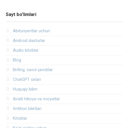
Sayt bo’limlari
Abituriyentlar uchun
Android dasturlar
Audio kitoblar
Blog
Brifing, savol-javoblar
ChatGPT sirlari
Huquqiy bilim
Ibratli hikoya va rivoyatlar
Imtihon biletlari
Kitoblar
Ko‘zi ojizlar uchun