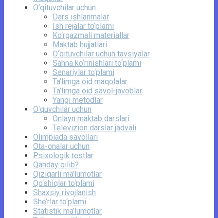
O‘qituvchilar uchun
Dars ishlanmalar
Ish rejalar to‘plami
Ko‘rgazmali materiallar
Maktab hujjatlari
O‘qituvchilar uchun tavsiyalar
Sahna ko‘rinishlari to‘plami
Senariylar to‘plami
Ta’limga oid maqolalar
Ta’limga oid savol-javoblar
Yangi metodlar
O‘quvchilar uchun
Onlayn maktab darslari
Televizion darslar jadvali
Olimpiada savollari
Ota-onalar uchun
Psixologik testlar
Qanday qilib?
Qiziqarli ma’lumotlar
Qo‘shiqlar to‘plami
Shaxsiy rivojlanish
She’rlar to‘plami
Statistik ma’lumotlar