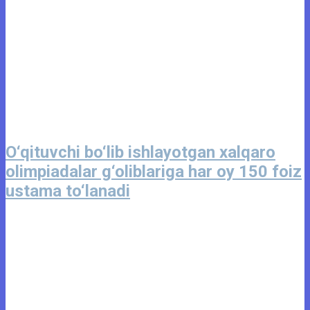
O‘qituvchi bo‘lib ishlayotgan xalqaro
olimpiadalar g‘oliblariga har oy 150 foiz
ustama to‘lanadi