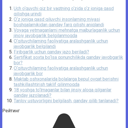
Uch o‘quvchi qiz bir vaqtning o‘zida o‘z joniga qasd
qilishga urindi
O‘z joniga qasd qiluvchi insonlarning miyasi
boshqalarnikidan qanday farq qilishi aniqlandi
Voyaga yetmaganlarni mehnatga majburlaganlik uchun
jinoiy javobgarlik belgilanmoqda
O‘qituvchilarning faoliyatiga aralashganlik uchun
javobgarlik belgilandi
Firibgarlik uchun qanday jazo beriladi?
Sertifikat soxta bo‘lsa qonunchilikda qanday javobgarlik
bor?
O‘qituvchilarning faoliyatiga aralashganlik uchun
javobgarlik bor
Maktab oshxonalarida bolalarga bepul ovqat berishni
tashkillashtirish taklif qilinmoqda
18 yoshga to‘lmaganlar bilan jinsiy aloqa qilganlar
qanday jazolanadi?
Tanlov ustuvorligini belgilash, qanday qilib tanlanadi?
Рейтинг