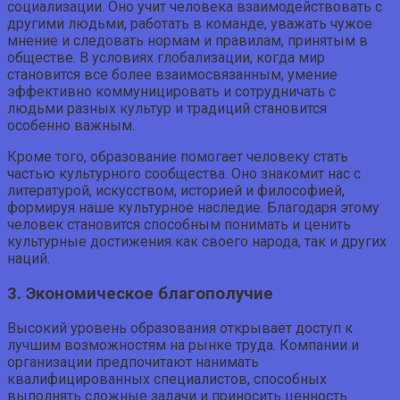
социализации. Оно учит человека взаимодействовать с
другими людьми, работать в команде, уважать чужое
мнение и следовать нормам и правилам, принятым в
обществе. В условиях глобализации, когда мир
становится все более взаимосвязанным, умение
эффективно коммуницировать и сотрудничать с
людьми разных культур и традиций становится
особенно важным.
Кроме того, образование помогает человеку стать
частью культурного сообщества. Оно знакомит нас с
литературой, искусством, историей и философией,
формируя наше культурное наследие. Благодаря этому
человек становится способным понимать и ценить
культурные достижения как своего народа, так и других
наций.
3. Экономическое благополучие
Высокий уровень образования открывает доступ к
лучшим возможностям на рынке труда. Компании и
организации предпочитают нанимать
квалифицированных специалистов, способных
выполнять сложные задачи и приносить ценность