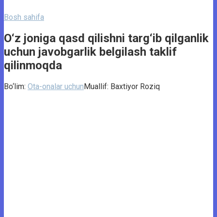
Bosh sahifa
O‘z joniga qasd qilishni targ‘ib qilganlik
uchun javobgarlik belgilash taklif
qilinmoqda
Bo‘lim:
Ota-onalar uchun
Muallif:
Baxtiyor Roziq