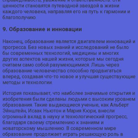
ценности становятся путеводной звездой в жизни
каждого человека, направляя его на путь к гармонии и
благополучию.
9. Образование и инновации
Наконец, образование является двигателем инноваций и
прогресса. Без новых знаний и исследований не было
бы современных технологий, медицины и многих
других аспектов нашей жизни, которые мы сегодня
считаем само собой разумеющимися. Лишь через
образование человечество способно продвигаться
вперед, создавая что-то новое и улучшая существующие
методы и технологии.
История показывает, что наиболее значимые открытия и
изобретения были сделаны людьми с высоким уровнем
образования. Такие выдающиеся ученые, как Альберт
Эйнштейн, Исаак Ньютон и Мария Кюри, внесли
огромный вклад в науку и технологический прогресс,
благодаря своему стремлению к знаниям и
новаторскому мышлению. В современном мире
образование продолжает играть решающую роль в