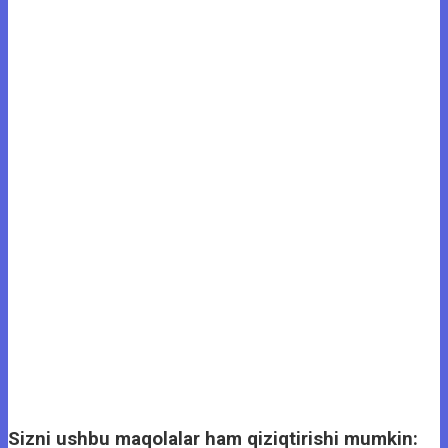
Sizni ushbu maqolalar ham qiziqtirishi mumkin: