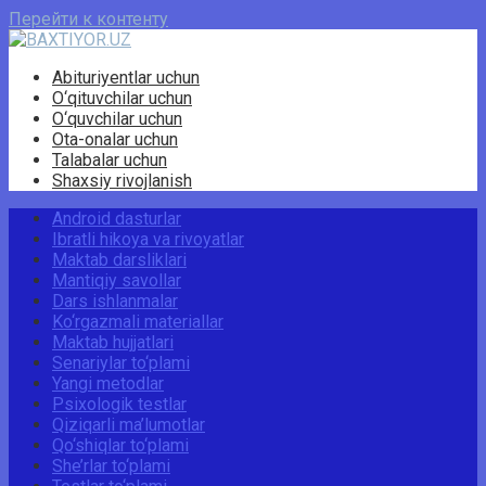
Перейти к контенту
Abituriyentlar uchun
O‘qituvchilar uchun
O‘quvchilar uchun
Ota-onalar uchun
Talabalar uchun
Shaxsiy rivojlanish
Android dasturlar
Ibratli hikoya va rivoyatlar
Maktab darsliklari
Mantiqiy savollar
Dars ishlanmalar
Ko‘rgazmali materiallar
Maktab hujjatlari
Senariylar to‘plami
Yangi metodlar
Psixologik testlar
Qiziqarli ma’lumotlar
Qo‘shiqlar to‘plami
She’rlar to‘plami