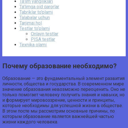
Ta’lim yangiliklari
Ta’limga oid qarorlar
Tabriklar to'plami
Talabalar uchun
Tarjimai hol
Testlar to‘plami
Onlayn testlar
PISA testlar
Texnika olami
Почему образование необходимо?
Образование — это фундаментальный элемент развития
личности, общества и государства. В современном мире
значение образования невозможно переоценить. Оно не
только помогает человеку получить знания и навыки, но
и формирует мировоззрение, ценности и принципы,
которые необходимы для успешной жизни в обществе.
В этом посте мы рассмотрим основные причины, по
которым образование является важнейшей частью
жизни каждого человека.