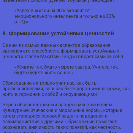
известный психолог Дэниел Гоулман утверждает:
«Успех в жизни на 80% зависит от
эмоционального интеллекта и только на 20%
от IQ.»
8. Формирование устойчивых ценностей
Одним из самых важных аспектов образования
является его способность формировать устойчивые
ценности. Слова Махатмы Ганди говорят сами за себя:
«Живите так, будто умрёте завтра. Учитесь так,
будто будете жить вечно.»
Образование не только учит нас, как быть
профессионалами, но и как быть хорошими людьми, как
жить в гармонии с собой и окружающими.
Через образовательный процесс мы впитываем
культурные, этические и моральные нормы, которые
затем становятся основой нашего поведения и
взаимодействия с другими. Образование помогает
осознавать значимость таких понятий, как честность,
справедливость, уважение и ответственность. Эти