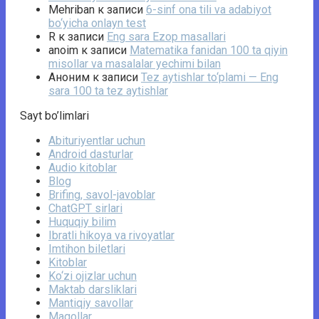
Mehriban
к записи
6-sinf ona tili va adabiyot
bo‘yicha onlayn test
R
к записи
Eng sara Ezop masallari
anoim
к записи
Matematika fanidan 100 ta qiyin
misollar va masalalar yechimi bilan
Аноним
к записи
Tez aytishlar to‘plami — Eng
sara 100 ta tez aytishlar
Sayt bo’limlari
Abituriyentlar uchun
Android dasturlar
Audio kitoblar
Blog
Brifing, savol-javoblar
ChatGPT sirlari
Huquqiy bilim
Ibratli hikoya va rivoyatlar
Imtihon biletlari
Kitoblar
Ko‘zi ojizlar uchun
Maktab darsliklari
Mantiqiy savollar
Maqollar