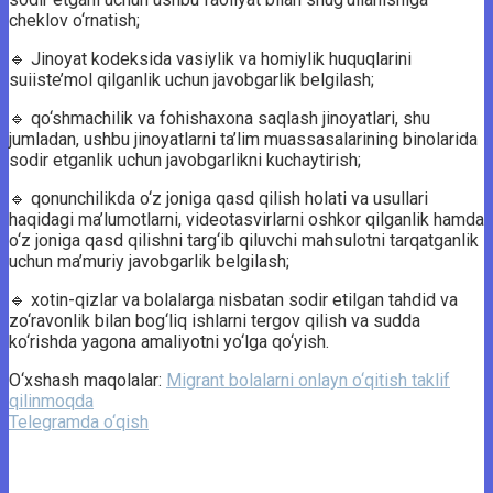
cheklov o‘rnatish;
🔹 Jinoyat kodeksida vasiylik va homiylik huquqlarini
suiiste’mol qilganlik uchun javobgarlik belgilash;
🔹 qo‘shmachilik va fohishaxona saqlash jinoyatlari, shu
jumladan, ushbu jinoyatlarni ta’lim muassasalarining binolarida
sodir etganlik uchun javobgarlikni kuchaytirish;
🔹 qonunchilikda o‘z joniga qasd qilish holati va usullari
haqidagi ma’lumotlarni, videotasvirlarni oshkor qilganlik hamda
o‘z joniga qasd qilishni targ‘ib qiluvchi mahsulotni tarqatganlik
uchun ma’muriy javobgarlik belgilash;
🔹 xotin-qizlar va bolalarga nisbatan sodir etilgan tahdid va
zo‘ravonlik bilan bog‘liq ishlarni tergov qilish va sudda
ko‘rishda yagona amaliyotni yo‘lga qo‘yish.
O‘xshash maqolalar:
Migrant bolalarni onlayn o‘qitish taklif
qilinmoqda
Telegramda o‘qish