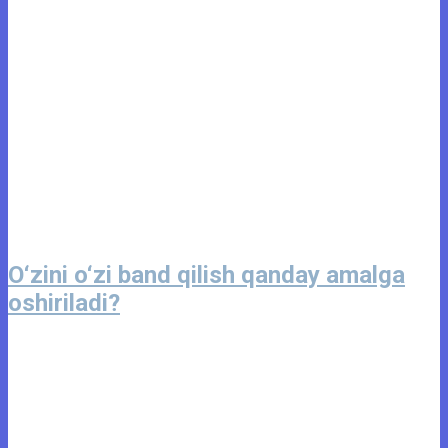
O‘zini o‘zi band qilish qanday amalga
oshiriladi?