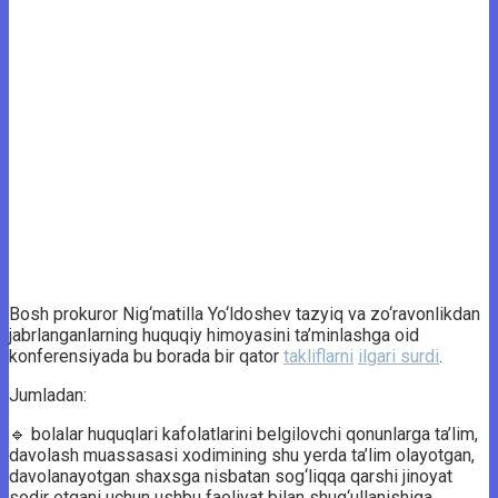
Bosh prokuror Nig‘matilla Yo‘ldoshev tazyiq va zo‘ravonlikdan
jabrlanganlarning huquqiy himoyasini ta’minlashga oid
konferensiyada bu borada bir qator
takliflarni
ilgari surdi
.
Jumladan:
🔹 bolalar huquqlari kafolatlarini belgilovchi qonunlarga ta’lim,
davolash muassasasi xodimining shu yerda ta’lim olayotgan,
davolanayotgan shaxsga nisbatan sog‘liqqa qarshi jinoyat
sodir etgani uchun ushbu faoliyat bilan shug‘ullanishiga