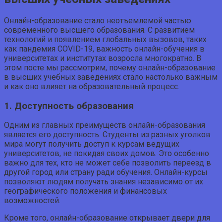
Онлайн-образование стало неотъемлемой частью
современного высшего образования. С развитием
технологий и появлением глобальных вызовов, таких
как пандемия COVID-19, важность онлайн-обучения в
университетах и институтах возросла многократно. В
этом посте мы рассмотрим, почему онлайн-образование
в высших учебных заведениях стало настолько важным
и как оно влияет на образовательный процесс.
1. Доступность образования
Одним из главных преимуществ онлайн-образования
является его доступность. Студенты из разных уголков
мира могут получить доступ к курсам ведущих
университетов, не покидая своих домов. Это особенно
важно для тех, кто не может себе позволить переезд в
другой город или страну ради обучения. Онлайн-курсы
позволяют людям получать знания независимо от их
географического положения и финансовых
возможностей.
Кроме того, онлайн-образование открывает двери для