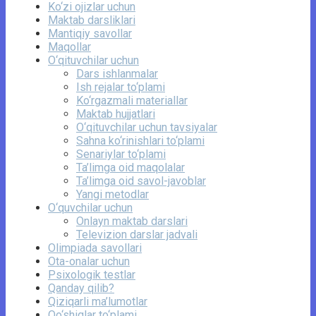
Ko‘zi ojizlar uchun
Maktab darsliklari
Mantiqiy savollar
Maqollar
O‘qituvchilar uchun
Dars ishlanmalar
Ish rejalar to‘plami
Ko‘rgazmali materiallar
Maktab hujjatlari
O‘qituvchilar uchun tavsiyalar
Sahna ko‘rinishlari to‘plami
Senariylar to‘plami
Ta’limga oid maqolalar
Ta’limga oid savol-javoblar
Yangi metodlar
O‘quvchilar uchun
Onlayn maktab darslari
Televizion darslar jadvali
Olimpiada savollari
Ota-onalar uchun
Psixologik testlar
Qanday qilib?
Qiziqarli ma’lumotlar
Qo‘shiqlar to‘plami