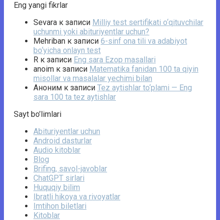
Eng yangi fikrlar
Sevara
к записи
Milliy test sertifikati o‘qituvchilar
uchunmi yoki abituriyentlar uchun?
Mehriban
к записи
6-sinf ona tili va adabiyot
bo‘yicha onlayn test
R
к записи
Eng sara Ezop masallari
anoim
к записи
Matematika fanidan 100 ta qiyin
misollar va masalalar yechimi bilan
Аноним
к записи
Tez aytishlar to‘plami — Eng
sara 100 ta tez aytishlar
Sayt bo’limlari
Abituriyentlar uchun
Android dasturlar
Audio kitoblar
Blog
Brifing, savol-javoblar
ChatGPT sirlari
Huquqiy bilim
Ibratli hikoya va rivoyatlar
Imtihon biletlari
Kitoblar