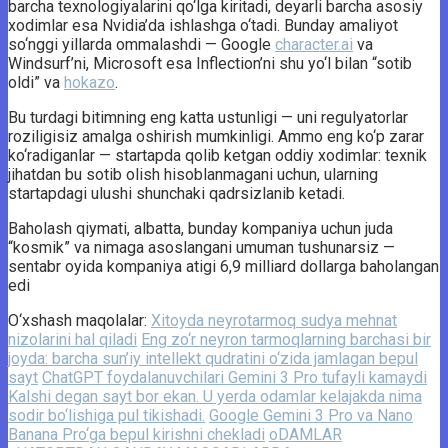
barcha texnologiyalarini qo‘lga kiritadi, deyarli barcha asosiy
xodimlar esa Nvidia’da ishlashga o‘tadi. Bunday amaliyot
so‘nggi yillarda ommalashdi — Google
character.ai
va
Windsurf’ni, Microsoft esa Inflection’ni shu yo‘l bilan “sotib
oldi” va
hokazo
.
Bu turdagi bitimning eng katta ustunligi — uni regulyatorlar
roziligisiz amalga oshirish mumkinligi. Ammo eng ko‘p zarar
ko‘radiganlar — startapda qolib ketgan oddiy xodimlar: texnik
jihatdan bu sotib olish hisoblanmagani uchun, ularning
startapdagi ulushi shunchaki qadrsizlanib ketadi.
Baholash qiymati, albatta, bunday kompaniya uchun juda
“kosmik” va nimaga asoslangani umuman tushunarsiz —
sentabr oyida kompaniya atigi 6,9 milliard dollarga baholangan
edi
O‘xshash maqolalar:
Xitoyda neyrotarmoq sudya mehnat
nizolarini hal qiladi
Eng zo‘r neyron tarmoqlarning barchasi bir
joyda: barcha sun’iy intellekt qudratini o‘zida jamlagan bepul
sayt
ChatGPT foydalanuvchilari Gemini 3 Pro tufayli kamaydi
Kalshi degan sayt bor ekan. U yerda odamlar kelajakda nima
sodir bo‘lishiga pul tikishadi.
Google Gemini 3 Pro va Nano
Banana Pro‘ga bepul kirishni chekladi
oDAMLAR