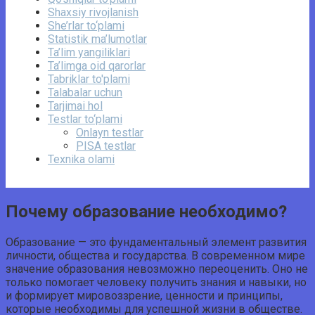
Shaxsiy rivojlanish
She’rlar to‘plami
Statistik ma’lumotlar
Ta’lim yangiliklari
Ta’limga oid qarorlar
Tabriklar to'plami
Talabalar uchun
Tarjimai hol
Testlar to‘plami
Onlayn testlar
PISA testlar
Texnika olami
Почему образование необходимо?
Образование — это фундаментальный элемент развития
личности, общества и государства. В современном мире
значение образования невозможно переоценить. Оно не
только помогает человеку получить знания и навыки, но
и формирует мировоззрение, ценности и принципы,
которые необходимы для успешной жизни в обществе.