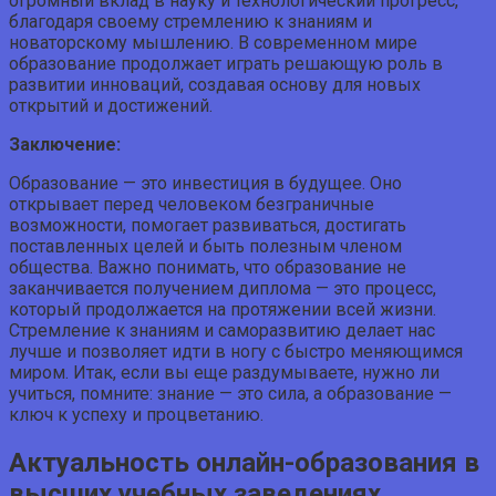
огромный вклад в науку и технологический прогресс,
благодаря своему стремлению к знаниям и
новаторскому мышлению. В современном мире
образование продолжает играть решающую роль в
развитии инноваций, создавая основу для новых
открытий и достижений.
Заключение:
Образование — это инвестиция в будущее. Оно
открывает перед человеком безграничные
возможности, помогает развиваться, достигать
поставленных целей и быть полезным членом
общества. Важно понимать, что образование не
заканчивается получением диплома — это процесс,
который продолжается на протяжении всей жизни.
Стремление к знаниям и саморазвитию делает нас
лучше и позволяет идти в ногу с быстро меняющимся
миром. Итак, если вы еще раздумываете, нужно ли
учиться, помните: знание — это сила, а образование —
ключ к успеху и процветанию.
Актуальность онлайн-образования в
высших учебных заведениях