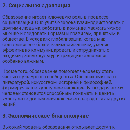
2. Социальная адаптация
Образование играет ключевую роль в процессе
социализации. Оно учит человека взаимодействовать с
другими людьми, работать в команде, уважать чужое
мнение и следовать нормам и правилам, принятым в
обществе. В условиях глобализации, когда мир
становится все более взаимосвязанным, умение
эффективно коммуницировать и сотрудничать с
людьми разных культур и традиций становится
особенно важным.
Кроме того, образование помогает человеку стать
частью культурного сообщества. Оно знакомит нас с
литературой, искусством, историей и философией,
формируя наше культурное наследие. Благодаря этому
человек становится способным понимать и ценить
культурные достижения как своего народа, так и других
наций.
3. Экономическое благополучие
Высокий уровень образования открывает доступ к