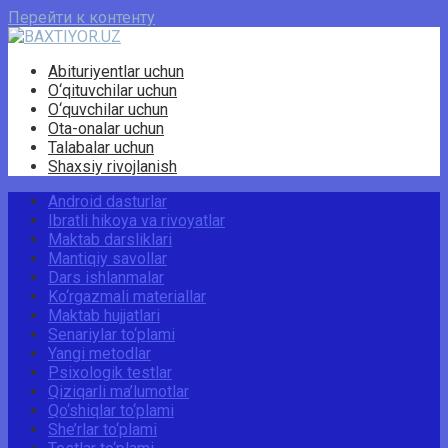
Перейти к контенту
Abituriyentlar uchun
O‘qituvchilar uchun
O‘quvchilar uchun
Ota-onalar uchun
Talabalar uchun
Shaxsiy rivojlanish
Android dasturlar
Ibratli hikoya va rivoyatlar
Maktab darsliklari
Mantiqiy savollar
Dars ishlanmalar
Ko‘rgazmali materiallar
Maktab hujjatlari
Senariylar to‘plami
Yangi metodlar
Psixologik testlar
Qiziqarli ma’lumotlar
Qo‘shiqlar to‘plami
She’rlar to‘plami