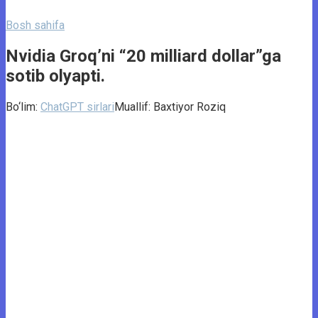
Bosh sahifa
Nvidia Groq’ni “20 milliard dollar”ga
sotib olyapti.
Bo‘lim:
ChatGPT sirlari
Muallif:
Baxtiyor Roziq