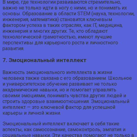
В мире, где технологии развиваются стремительно,
важно не только идти в ногу с ними, но и понимать их
основы. Образование в области STEM (наука, технологии,
инженерия, математика) становится ключевым
фактором успеха в таких отраслях, как IT, медицина,
инженерия и многих других. Те, кто обладают
технологической грамотностью, имеют лучшие
перспективы для карьерного роста и личностного
развития.
7. Эмоциональный интеллект
Важность эмоционального интеллекта в жизни
человека также связана с его образованием. Школьное
и университетское обучение развивает не только
академические навыки, но и помогает управлять
своими эмоциями, понимать чувства других людей и
строить здоровые взаимоотношения. Эмоциональный
интеллект — это ключевой фактор для успешной
карьеры и личной жизни.
Эмоциональный интеллект включает в себя такие
аспекты, как самосознание, самоконтроль, эмпатия и
социальные навыки. Эти качества помогают не только в