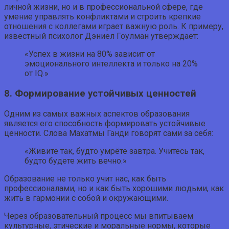
личной жизни, но и в профессиональной сфере, где
умение управлять конфликтами и строить крепкие
отношения с коллегами играет важную роль. К примеру,
известный психолог Дэниел Гоулман утверждает:
«Успех в жизни на 80% зависит от
эмоционального интеллекта и только на 20%
от IQ.»
8. Формирование устойчивых ценностей
Одним из самых важных аспектов образования
является его способность формировать устойчивые
ценности. Слова Махатмы Ганди говорят сами за себя:
«Живите так, будто умрёте завтра. Учитесь так,
будто будете жить вечно.»
Образование не только учит нас, как быть
профессионалами, но и как быть хорошими людьми, как
жить в гармонии с собой и окружающими.
Через образовательный процесс мы впитываем
культурные, этические и моральные нормы, которые