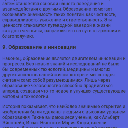
затем становятся основой нашего поведения и
взаимодействия с другими. Образование помогает
осознавать значимость таких понятий, как честность,
справедливость, уважение и ответственность. Эти
ценности становятся путеводной звездой в жизни
каждого человека, направляя его на путь к гармонии и
благополучию.
9. Образование и инновации
Наконец, образование является двигателем инноваций и
прогресса. Без новых знаний и исследований не было
бы современных технологий, медицины и многих
других аспектов нашей жизни, которые мы сегодня
считаем само собой разумеющимися. Лишь через
образование человечество способно продвигаться
вперед, создавая что-то новое и улучшая существующие
методы и технологии.
История показывает, что наиболее значимые открытия и
изобретения были сделаны людьми с высоким уровнем
образования. Такие выдающиеся ученые, как Альберт
Эйнштейн, Исаак Ньютон и Мария Кюри, внесли