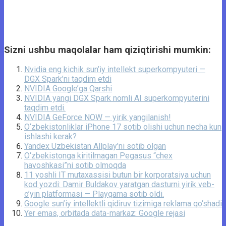
Sizni ushbu maqolalar ham qiziqtirishi mumkin:
Nvidia eng kichik sun’iy intellekt superkompyuteri —
DGX Spark’ni taqdim etdi
NVIDIA Google’ga Qarshi
NVIDIA yangi DGX Spark nomli AI superkompyuterini
taqdim etdi.
NVIDIA GeForce NOW — yirik yangilanish!
O‘zbekistonliklar iPhone 17 sotib olishi uchun necha kun
ishlashi kerak?
Yandex Uzbekistan Allplay’ni sotib olgan
O‘zbekistonga kiritilmagan Pegasus “chex
havoshkasi”ni sotib olmoqda
11 yoshli IT mutaxassisi butun bir korporatsiya uchun
kod yozdi: Damir Buldakov yaratgan dasturni yirik veb-
o’yin platformasi — Playgama sotib oldi.
Google sun’iy intellektli qidiruv tizimiga reklama qo‘shadi
Yer emas, orbitada data-markaz: Google rejasi