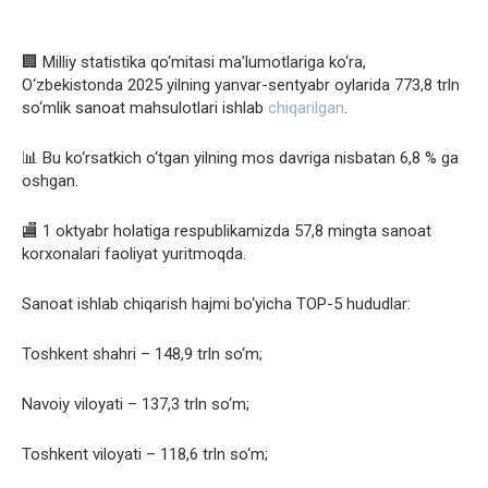
🏢 Milliy statistika qo‘mitasi ma’lumotlariga ko‘ra,
O‘zbekistonda 2025 yilning yanvar-sentyabr oylarida 773,8 trln
so‘mlik sanoat mahsulotlari ishlab
chiqarilgan
.
📊 Bu ko‘rsatkich o‘tgan yilning mos davriga nisbatan 6,8 % ga
oshgan.
🏬 1 oktyabr holatiga respublikamizda 57,8 mingta sanoat
korxonalari faoliyat yuritmoqda.
Sanoat ishlab chiqarish hajmi bo‘yicha TOP-5 hududlar:
Toshkent shahri – 148,9 trln so‘m;
Navoiy viloyati – 137,3 trln so‘m;
Toshkent viloyati – 118,6 trln so‘m;