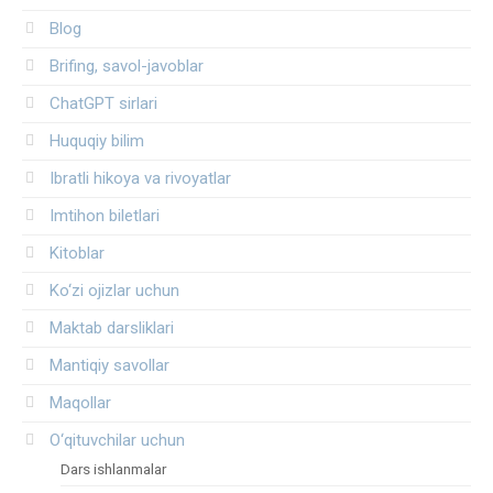
Blog
Brifing, savol-javoblar
ChatGPT sirlari
Huquqiy bilim
Ibratli hikoya va rivoyatlar
Imtihon biletlari
Kitoblar
Ko‘zi ojizlar uchun
Maktab darsliklari
Mantiqiy savollar
Maqollar
O‘qituvchilar uchun
Dars ishlanmalar