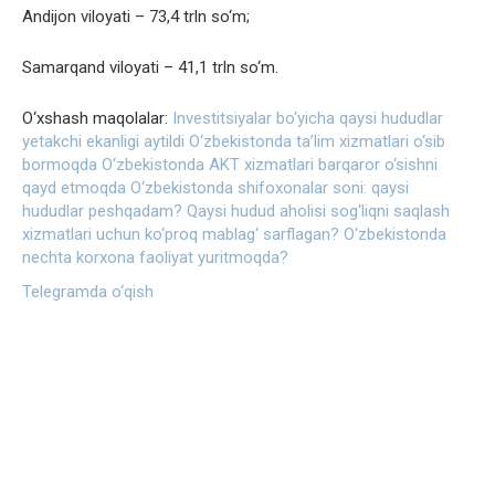
Andijon viloyati – 73,4 trln so‘m;
Samarqand viloyati – 41,1 trln so‘m.
O‘xshash maqolalar:
Investitsiyalar bo‘yicha qaysi hududlar
yetakchi ekanligi aytildi
O‘zbekistonda taʼlim xizmatlari o‘sib
bormoqda
O‘zbekistonda AKT xizmatlari barqaror o‘sishni
qayd etmoqda
O‘zbekistonda shifoxonalar soni: qaysi
hududlar peshqadam?
Qaysi hudud aholisi sog‘liqni saqlash
xizmatlari uchun ko‘proq mablag‘ sarflagan?
O‘zbekistonda
nechta korxona faoliyat yuritmoqda?
Telegramda o‘qish