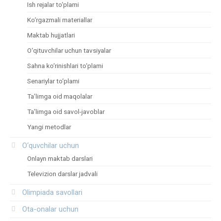
Ish rejalar to‘plami
Ko‘rgazmali materiallar
Maktab hujjatlari
O‘qituvchilar uchun tavsiyalar
Sahna ko‘rinishlari to‘plami
Senariylar to‘plami
Ta’limga oid maqolalar
Ta’limga oid savol-javoblar
Yangi metodlar
O‘quvchilar uchun
Onlayn maktab darslari
Televizion darslar jadvali
Olimpiada savollari
Ota-onalar uchun