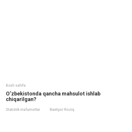
Bosh sahifa
O‘zbekistonda qancha mahsulot ishlab
chiqarilgan?
Statistik ma’lumotlar
Baxtiyor Roziq