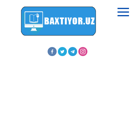
Перейти
к
контенту