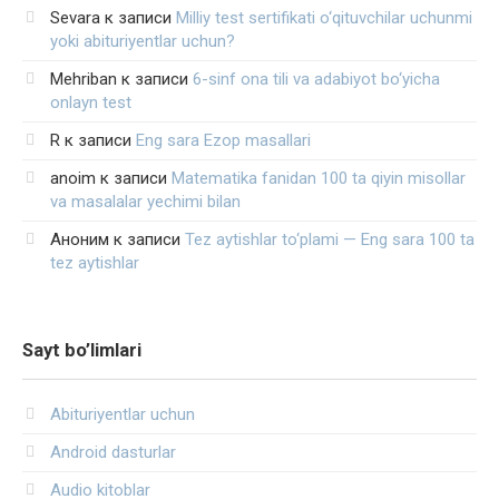
Sevara
к записи
Milliy test sertifikati o‘qituvchilar uchunmi
yoki abituriyentlar uchun?
Mehriban
к записи
6-sinf ona tili va adabiyot bo‘yicha
onlayn test
R
к записи
Eng sara Ezop masallari
anoim
к записи
Matematika fanidan 100 ta qiyin misollar
va masalalar yechimi bilan
Аноним
к записи
Tez aytishlar to‘plami — Eng sara 100 ta
tez aytishlar
Sayt bo’limlari
Abituriyentlar uchun
Android dasturlar
Audio kitoblar