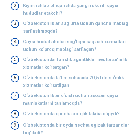
Kiyim ishlab chiqarishda yangi rekord: qaysi
hududlar etakchi?
O‘zbekistonliklar sug‘urta uchun qancha mablag‘
sarflashmoqda?
Qaysi hudud aholisi sog‘liqni saqlash xizmatlari
uchun ko‘proq mablag‘ sarflagan?
O‘zbekistonda Turistik agentliklar necha so‘mlik
xizmatlar ko‘rsatgan?
O‘zbekistonda ta’lim sohasida 20,5 trln so‘mlik
xizmatlar ko‘rsatilgan
O‘zbekistonliklar o‘qish uchun asosan qaysi
mamlakatlarni tanlamoqda?
O‘zbekistonda qancha xorijlik talaba o‘qiydi?
O‘zbekistonda bir oyda nechta egizak farzandlar
tug‘iladi?