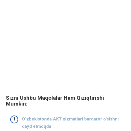
Sizni Ushbu Maqolalar Ham Qiziqtirishi
Mumkin:
O‘zbekistonda AKT xizmatlari barqaror o‘sishni
qayd etmoqda