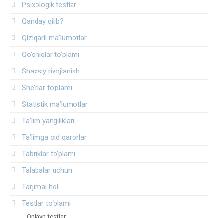
Psixologik testlar
Qanday qilib?
Qiziqarli ma’lumotlar
Qo‘shiqlar to‘plami
Shaxsiy rivojlanish
She’rlar to‘plami
Statistik ma’lumotlar
Ta’lim yangiliklari
Ta’limga oid qarorlar
Tabriklar to'plami
Talabalar uchun
Tarjimai hol
Testlar to‘plami
Onlayn testlar