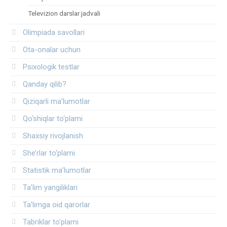
Televizion darslar jadvali
Olimpiada savollari
Ota-onalar uchun
Psixologik testlar
Qanday qilib?
Qiziqarli ma’lumotlar
Qo‘shiqlar to‘plami
Shaxsiy rivojlanish
She’rlar to‘plami
Statistik ma’lumotlar
Ta’lim yangiliklari
Ta’limga oid qarorlar
Tabriklar to'plami