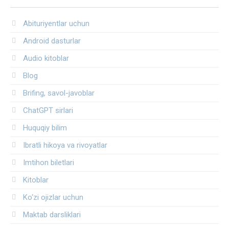
Abituriyentlar uchun
Android dasturlar
Audio kitoblar
Blog
Brifing, savol-javoblar
ChatGPT sirlari
Huquqiy bilim
Ibratli hikoya va rivoyatlar
Imtihon biletlari
Kitoblar
Ko‘zi ojizlar uchun
Maktab darsliklari