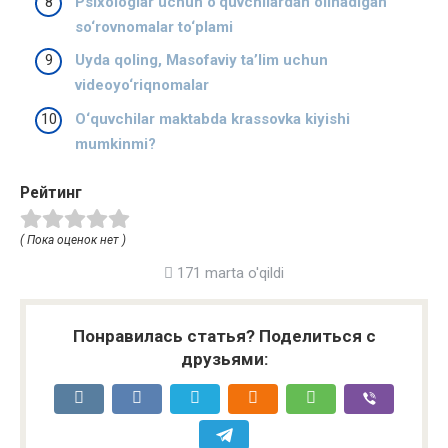
Psixologlar uchun o‘quvchilardan olinadigan
so‘rovnomalar to‘plami
Uyda qoling, Masofaviy ta’lim uchun
videoyo‘riqnomalar
O‘quvchilar maktabda krassovka kiyishi
mumkinmi?
Рейтинг
( Пока оценок нет )
171 marta o'qildi
Понравилась статья? Поделиться с
друзьями: