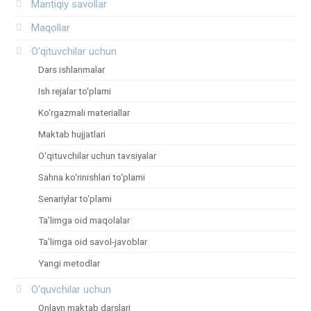
Mantiqiy savollar
Maqollar
O‘qituvchilar uchun
Dars ishlanmalar
Ish rejalar to‘plami
Ko‘rgazmali materiallar
Maktab hujjatlari
O‘qituvchilar uchun tavsiyalar
Sahna ko‘rinishlari to‘plami
Senariylar to‘plami
Ta’limga oid maqolalar
Ta’limga oid savol-javoblar
Yangi metodlar
O‘quvchilar uchun
Onlayn maktab darslari