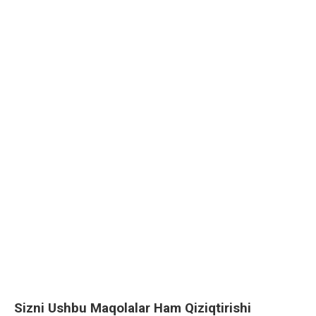
Sizni Ushbu Maqolalar Ham Qiziqtirishi