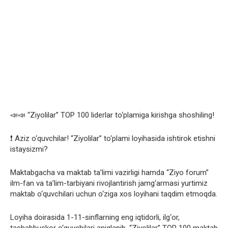
📣📣 “Ziyolilar” TOP 100 liderlar to‘plamiga kirishga shoshiling!
❗️ Aziz o‘quvchilar! “Ziyolilar” to‘plami loyihasida ishtirok etishni
istaysizmi?
Maktabgacha va maktab taʼlimi vazirligi hamda “Ziyo forum”
ilm-fan va taʼlim-tarbiyani rivojlantirish jamg‘armasi yurtimiz
maktab o‘quvchilari uchun o‘ziga xos loyihani taqdim etmoqda.
Loyiha doirasida 1-11-sinflarning eng iqtidorli, ilg‘or,
tashabbuskor o‘quvchilari aniqlanib, “Ziyolilar” TOP 100 maktab