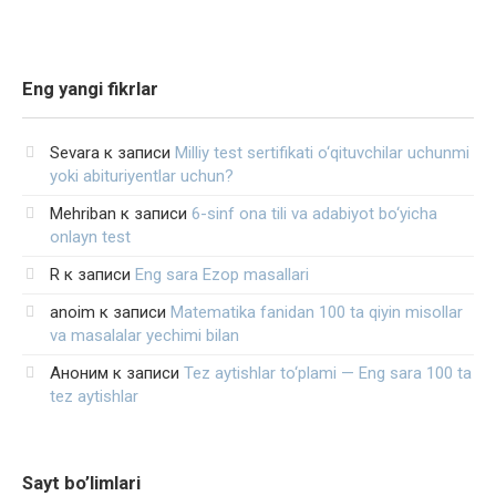
Eng yangi fikrlar
Sevara
к записи
Milliy test sertifikati o‘qituvchilar uchunmi
yoki abituriyentlar uchun?
Mehriban
к записи
6-sinf ona tili va adabiyot bo‘yicha
onlayn test
R
к записи
Eng sara Ezop masallari
anoim
к записи
Matematika fanidan 100 ta qiyin misollar
va masalalar yechimi bilan
Аноним
к записи
Tez aytishlar to‘plami — Eng sara 100 ta
tez aytishlar
Sayt bo’limlari