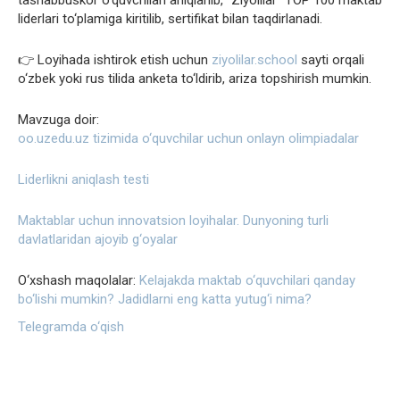
liderlari to‘plamiga kiritilib, sertifikat bilan taqdirlanadi.
👉 Loyihada ishtirok etish uchun
ziyolilar.school
sayti orqali
o‘zbek yoki rus tilida anketa to‘ldirib, ariza topshirish mumkin.
Mavzuga doir:
oo.uzedu.uz tizimida o‘quvchilar uchun onlayn olimpiadalar
Liderlikni aniqlash testi
Maktablar uchun innovatsion loyihalar. Dunyoning turli
davlatlaridan ajoyib g‘oyalar
O‘xshash maqolalar:
Kelajakda maktab o‘quvchilari qanday
bo‘lishi mumkin?
Jadidlarni eng katta yutug‘i nima?
Telegramda o‘qish