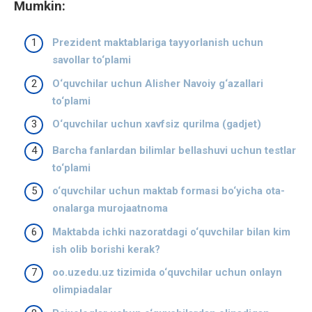
Mumkin:
Prezident maktablariga tayyorlanish uchun
savollar to‘plami
O‘quvchilar uchun Alisher Navoiy g‘azallari
to‘plami
O‘quvchilar uchun xavfsiz qurilma (gadjet)
Barcha fanlardan bilimlar bellashuvi uchun testlar
to‘plami
o‘quvchilar uchun maktab formasi bo‘yicha ota-
onalarga murojaatnoma
Maktabda ichki nazoratdagi o‘quvchilar bilan kim
ish olib borishi kerak?
oo.uzedu.uz tizimida o‘quvchilar uchun onlayn
olimpiadalar