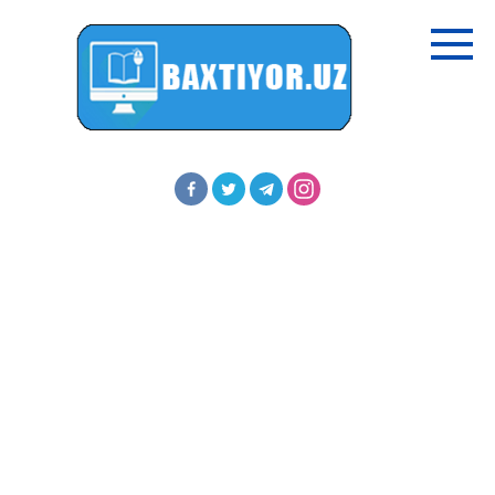
Перейти
к
контенту