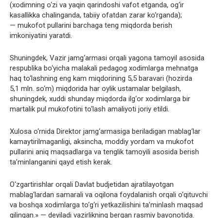
(xodimning o‘zi va yaqin qarindoshi vafot etganda, og‘ir
kasallikka chalinganda, tabiiy ofatdan zarar ko‘rganda);
— mukofot pullarini barchaga teng miqdorda berish
imkoniyatini yaratdi.
Shuningdek, Vazir jamg‘armasi orqali yagona tamoyil asosida
respublika bo‘yicha malakali pedagog xodimlarga mehnatga
haq to‘lashning eng kam miqdorining 5,5 baravari (hozirda
5,1 mln. so‘m) miqdorida har oylik ustamalar belgilash,
shuningdek, xuddi shunday miqdorda ilg‘or xodimlarga bir
martalik pul mukofotini to‘lash amaliyoti joriy etildi.
Xulosa o‘rnida Direktor jamg‘armasiga beriladigan mablag‘lar
kamaytirilmaganligi, aksincha, moddiy yordam va mukofot
pullarini aniq maqsadlarga va tenglik tamoyili asosida berish
ta’minlanganini qayd etish kerak.
O‘zgartirishlar orqali Davlat budjetidan ajratilayotgan
mablag‘lardan samarali va oqilona foydalanish orqali o‘qituvchi
va boshqa xodimlarga to‘g‘ri yetkazilishini ta’minlash maqsad
qilingan.» — deyiladi vazirlikning bergan rasmiy bayonotida.