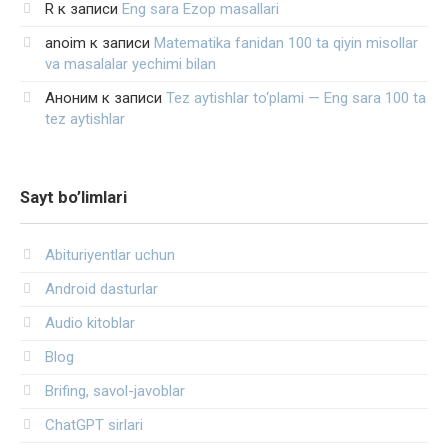
R
к записи
Eng sara Ezop masallari
anoim
к записи
Matematika fanidan 100 ta qiyin misollar
va masalalar yechimi bilan
Аноним
к записи
Tez aytishlar to‘plami — Eng sara 100 ta
tez aytishlar
Sayt bo’limlari
Abituriyentlar uchun
Android dasturlar
Audio kitoblar
Blog
Brifing, savol-javoblar
ChatGPT sirlari