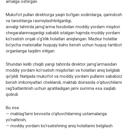
amalga oshirgan.
Mukofot pullari direktorga yaqin bo‘lgan xodimlarga, qarindosh
va tanishlarga rasmiylashtirilganligi;
avvalgi tahrirda jamg‘arma hisobidan moddiy yordam miqdori
chegaralanmaganligi sababli istalgan hajmda moddiy yordam
ko‘rsatish orqali o‘g‘irlik holatlari aniqlangan. Mazkur holatlar
bo‘yicha materiallar huquqiy baho berish uchun huquq-tartibot
organlariga taqdim etilgan.
Shundan kelib chiqib yangi tahrirda direktor jamg‘armasidan
moddiy yordam ko‘rsatish miqdorlari va holatlari aniq belgilab
qo‘yildi. Natijada mukofot va moddiy yordam pullarini sababsiz
berish imkoniyatlari cheklandi, maktab doirasida o‘qituvchilarni
rag‘batlantirish uchun ajratiladigan jami summa esa saqlab
qolindi.
Bu esa:
— mablag‘larni bevosita o‘qituvchilarning ustamalariga
yo‘naltirish;
— moddiy yordam ko‘rsatishning aniq holatlarini belgilash