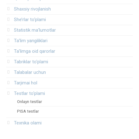
Shaxsiy rivojlanish
She’rlar to‘plami
Statistik ma’lumotlar
Ta’lim yangiliklari
Ta’limga oid qarorlar
Tabriklar to'plami
Talabalar uchun
Tarjimai hol
Testlar to‘plami
Onlayn testlar
PISA testlar
Texnika olami