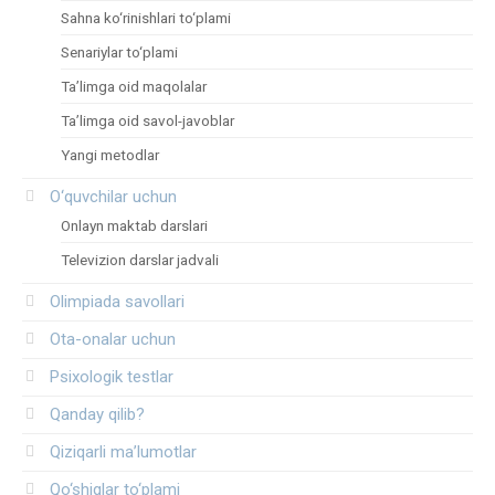
Sahna ko‘rinishlari to‘plami
Senariylar to‘plami
Ta’limga oid maqolalar
Ta’limga oid savol-javoblar
Yangi metodlar
O‘quvchilar uchun
Onlayn maktab darslari
Televizion darslar jadvali
Olimpiada savollari
Ota-onalar uchun
Psixologik testlar
Qanday qilib?
Qiziqarli ma’lumotlar
Qo‘shiqlar to‘plami