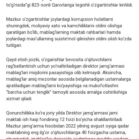
to‘g‘risida”gi 823-sonli Qarorlariga tegishli o‘zgartirishlar kiritildi.
Mazkur o‘zgartirishlar joylardagi korrupsion holatlarni
shuningdek, moliyaviy xato va kamchiliklarni oldini olishga
qaratilgan bo‘lib, mablag‘larning maktab rahbarlari hamda
joylardagi mas’ullarning suiste’mol qilinishini oldini olish ko‘zda
tutilgan.
Qayd etish joizki, o‘zgarishlar bevosita o‘qituvchilarni
rag‘batlantirish uchun yo‘naltiriladigan direktor jamg‘armasi
mablag‘lari miqdorini pasayishiga olib kelmaydi. Aksincha,
mablag‘lar aniq mezonlar asosida belgilanadigan ustamalarga
ajratiladigan mablag‘larni ko‘payishiga va mukofotlashni
“barcha uchun tenglik” tamoyili asosida amalga oshirilishiga
xizmat qiladi.
Qonunchilikka ko‘ra joriy yilda Direktor jamg‘armasi jami
maktab ish haqi fondining 12 foizi bo‘yicha shakllantiriladi.
Mazkur jamg‘arma hisobidan 2022 yilning avgust oyiga qadar
maktabning eng ilg‘or o‘qituvchilariga 40 foizgacha ustama,