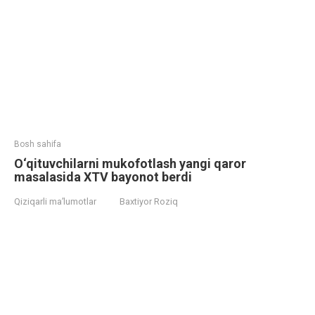
Bosh sahifa
O‘qituvchilarni mukofotlash yangi qaror
masalasida XTV bayonot berdi
Qiziqarli ma’lumotlar
Baxtiyor Roziq