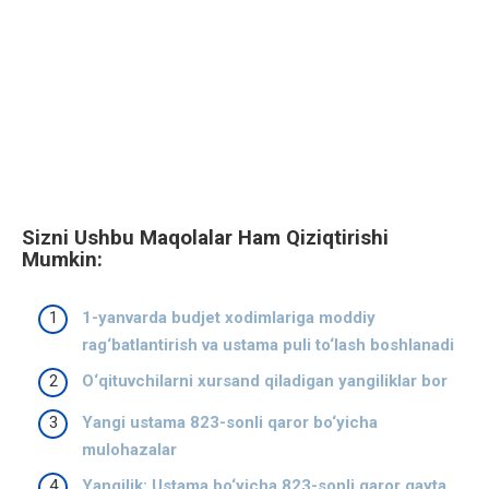
Sizni Ushbu Maqolalar Ham Qiziqtirishi
Mumkin:
1-yanvarda budjet xodimlariga moddiy
rag‘batlantirish va ustama puli to‘lash boshlanadi
O‘qituvchilarni xursand qiladigan yangiliklar bor
Yangi ustama 823-sonli qaror bo‘yicha
mulohazalar
Yangilik: Ustama bo‘yicha 823-sonli qaror qayta