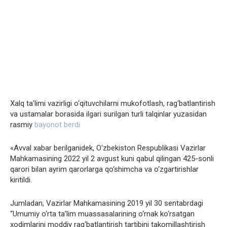
​​Xalq ta’limi vazirligi o‘qituvchilarni mukofotlash, rag‘batlantirish
va ustamalar borasida ilgari surilgan turli talqinlar yuzasidan
rasmiy
bayonot berdi
«Avval xabar berilganidek, O‘zbekiston Respublikasi Vazirlar
Mahkamasining 2022 yil 2 avgust kuni qabul qilingan 425-sonli
qarori bilan ayrim qarorlarga qo‘shimcha va o‘zgartirishlar
kiritildi.
Jumladan, Vazirlar Mahkamasining 2019 yil 30 sentabrdagi
“Umumiy o‘rta ta’lim muassasalarining o‘rnak ko‘rsatgan
xodimlarini moddiy rag‘batlantirish tartibini takomillashtirish