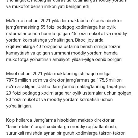
shuningdek, mablag‘lar doirasida xodimlarga moddiy yordam
va mukofot berish imkoniyati berilgan edi.
Ma’lumot uchun: 2021 yilda bir maktabda o‘rtacha direktor
jamg‘armasining 55 foizi pedagog xodimlarga har oylik
ustamalar uchun hamda qolgan 45 foizi mukofot va moddiy
yordam ko‘rsatishga yo‘naltirilgan. Biroq, joylarda
o‘qituvchilarga 40 foizgacha ustama berish o‘rniga foizni
kamaytirish va qolgan summani moddiy yordam hamda
mukofotga yo‘naltirish amaliyoti yildan-yilga oshib borgan.
Misol uchun: 2021 yilda maktabning ish haqi fondiga
787,5 million so‘m va direktor jamg‘armasiga 175,5 million
so‘m ajratilgan. Ushbu Jamg‘arma mablag‘larining faqatgina
20 foizi pedagog xodimlarga har oylik ustamalar uchun qolgan
80 foizi mukofot va moddiy yordam ko‘rsatish uchun
yo‘naltirilgan.
Ko‘p hollarda Jamg‘arma hisobidan maktab direktorlari
“tanish-bilish” orqali xodimlarga moddiy rag‘batlantirish,
surunkali ravishda aynan bir guruh xodimlarga takror-takror