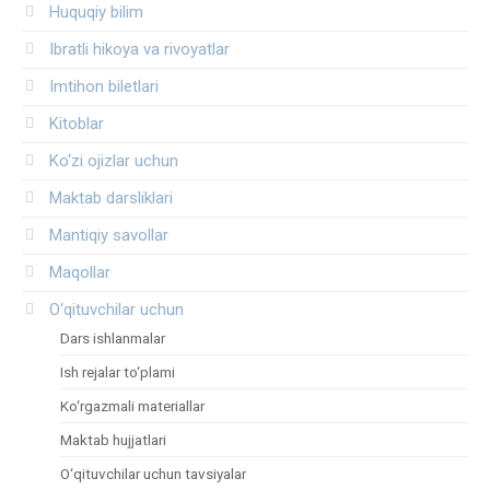
Huquqiy bilim
Ibratli hikoya va rivoyatlar
Imtihon biletlari
Kitoblar
Ko‘zi ojizlar uchun
Maktab darsliklari
Mantiqiy savollar
Maqollar
O‘qituvchilar uchun
Dars ishlanmalar
Ish rejalar to‘plami
Ko‘rgazmali materiallar
Maktab hujjatlari
O‘qituvchilar uchun tavsiyalar