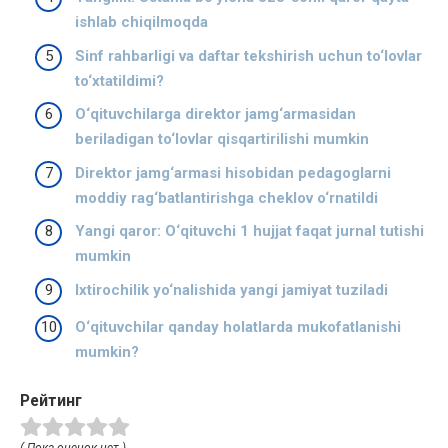
ishlab chiqilmoqda
Sinf rahbarligi va daftar tekshirish uchun to‘lovlar
to‘xtatildimi?
O‘qituvchilarga direktor jamg‘armasidan
beriladigan to‘lovlar qisqartirilishi mumkin
Direktor jamg‘armasi hisobidan pedagoglarni
moddiy rag‘batlantirishga cheklov o‘rnatildi
Yangi qaror: O‘qituvchi 1 hujjat faqat jurnal tutishi
mumkin
Ixtirochilik yo‘nalishida yangi jamiyat tuziladi
O‘qituvchilar qanday holatlarda mukofatlanishi
mumkin?
Рейтинг