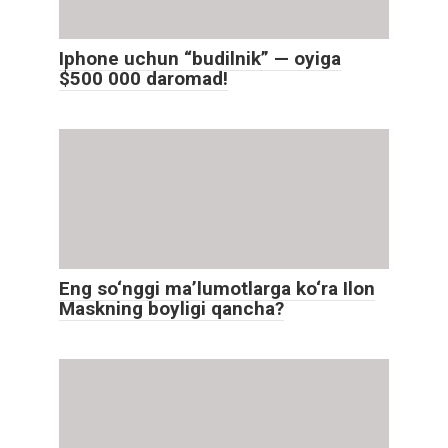
Iphone uchun “budilnik” — oyiga
$500 000 daromad!
Eng so‘nggi maʼlumotlarga ko‘ra Ilon
Maskning boyligi qancha?