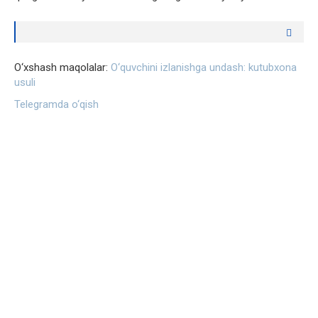
O‘xshash maqolalar:
O‘quvchini izlanishga undash: kutubxona
usuli
Telegramda o‘qish