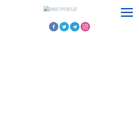
Перейти
к
контенту