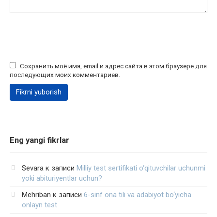
Сохранить моё имя, email и адрес сайта в этом браузере для
последующих моих комментариев.
Eng yangi fikrlar
Sevara
к записи
Milliy test sertifikati o‘qituvchilar uchunmi
yoki abituriyentlar uchun?
Mehriban
к записи
6-sinf ona tili va adabiyot bo‘yicha
onlayn test