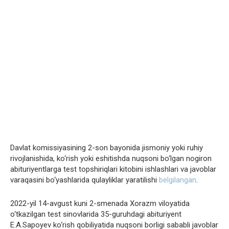
Davlat komissiyasining 2-son bayonida jismoniy yoki ruhiy
rivojlanishida, ko‘rish yoki eshitishda nuqsoni bo‘lgan nogiron
abituriyentlarga test topshiriqlari kitobini ishlashlari va javoblar
varaqasini bo‘yashlarida qulayliklar yaratilishi
belgilangan
.
2022-yil 14-avgust kuni 2-smenada Xorazm viloyatida
o‘tkazilgan test sinovlarida 35-guruhdagi abituriyent
E.A.Sapoyev ko‘rish qobiliyatida nuqsoni borligi sababli javoblar