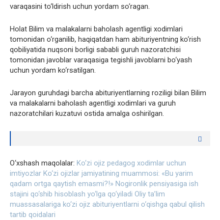
varaqasini to‘ldirish uchun yordam so‘ragan.
Holat Bilim va malakalarni baholash agentligi xodimlari
tomonidan o‘rganilib, haqiqatdan ham abituriyentning ko‘rish
qobiliyatida nuqsoni borligi sababli guruh nazoratchisi
tomonidan javoblar varaqasiga tegishli javoblarni bo‘yash
uchun yordam ko‘rsatilgan.
Jarayon guruhdagi barcha abituriyentlarning roziligi bilan Bilim
va malakalarni baholash agentligi xodimlari va guruh
nazoratchilari kuzatuvi ostida amalga oshirilgan.
O‘xshash maqolalar:
Ko‘zi ojiz pedagog xodimlar uchun
imtiyozlar
Ko‘zi ojizlar jamiyatining muammosi: «Bu yarim
qadam ortga qaytish emasmi?!»
Nogironlik pensiyasiga ish
stajini qo‘shib hisoblash yo‘lga qo‘yiladi
Oliy ta’lim
muassasalariga ko‘zi ojiz abituriyentlarni o‘qishga qabul qilish
tartib qoidalari