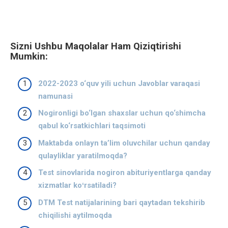
Sizni Ushbu Maqolalar Ham Qiziqtirishi
Mumkin:
2022-2023 o‘quv yili uchun Javoblar varaqasi
namunasi
Nogironligi bo‘lgan shaxslar uchun qo‘shimcha
qabul ko‘rsatkichlari taqsimoti
Maktabda onlayn ta’lim oluvchilar uchun qanday
qulayliklar yaratilmoqda?
Test sinovlarida nogiron abituriyentlarga qanday
xizmatlar koʻrsatiladi?
DTM Test natijalarining bari qaytadan tekshirib
chiqilishi aytilmoqda