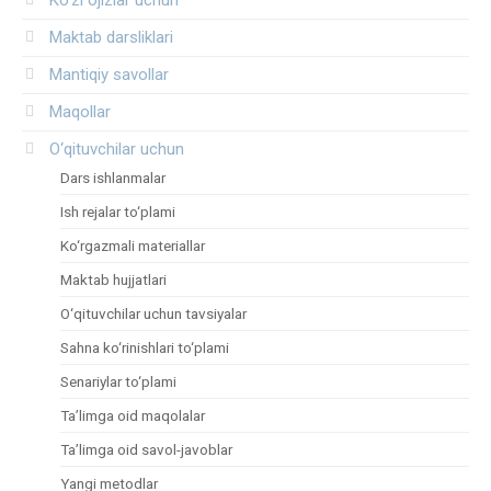
Maktab darsliklari
Mantiqiy savollar
Maqollar
O‘qituvchilar uchun
Dars ishlanmalar
Ish rejalar to‘plami
Ko‘rgazmali materiallar
Maktab hujjatlari
O‘qituvchilar uchun tavsiyalar
Sahna ko‘rinishlari to‘plami
Senariylar to‘plami
Ta’limga oid maqolalar
Ta’limga oid savol-javoblar
Yangi metodlar