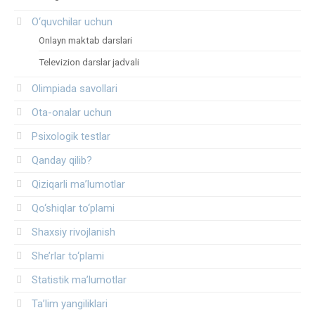
O‘quvchilar uchun
Onlayn maktab darslari
Televizion darslar jadvali
Olimpiada savollari
Ota-onalar uchun
Psixologik testlar
Qanday qilib?
Qiziqarli ma’lumotlar
Qo‘shiqlar to‘plami
Shaxsiy rivojlanish
She’rlar to‘plami
Statistik ma’lumotlar
Ta’lim yangiliklari