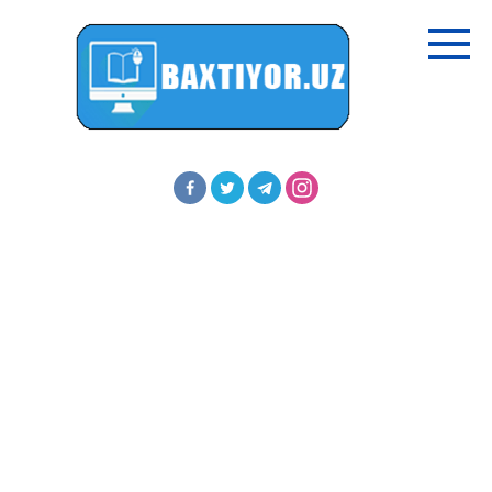
Перейти
к
контенту