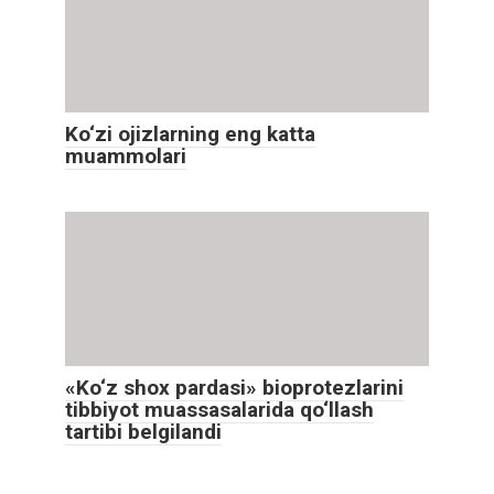
Ko‘zi ojizlarning eng katta
muammolari
«Ko‘z shox pardasi» bioprotezlarini
tibbiyot muassasalarida qo‘llash
tartibi belgilandi