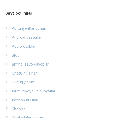
Sayt bo’limlari
Abituriyentlar uchun
Android dasturlar
Audio kitoblar
Blog
Brifing, savol-javoblar
ChatGPT sirlari
Huquqiy bilim
Ibratli hikoya va rivoyatlar
Imtihon biletlari
Kitoblar
Ko‘zi ojizlar uchun