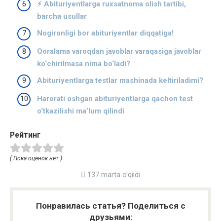
⚡️ Abituriyentlarga ruxsatnoma olish tartibi,
barcha usullar
Nogironligi bor abituriyentlar diqqatiga!
Qoralama varoqdan javoblar varaqasiga javoblar
ko‘chirilmasa nima bo‘ladi?
Abituriyentlarga testlar mashinada keltiriladimi?
Harorati oshgan abituriyentlarga qachon test
o‘tkazilishi ma’lum qilindi
Рейтинг
( Пока оценок нет )
137 marta o'qildi
Понравилась статья? Поделиться с
друзьями: