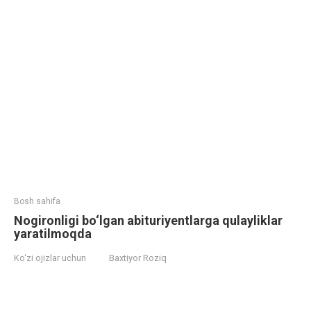
Bosh sahifa
Nogironligi bo‘lgan abituriyentlarga qulayliklar
yaratilmoqda
Ko‘zi ojizlar uchun
Baxtiyor Roziq