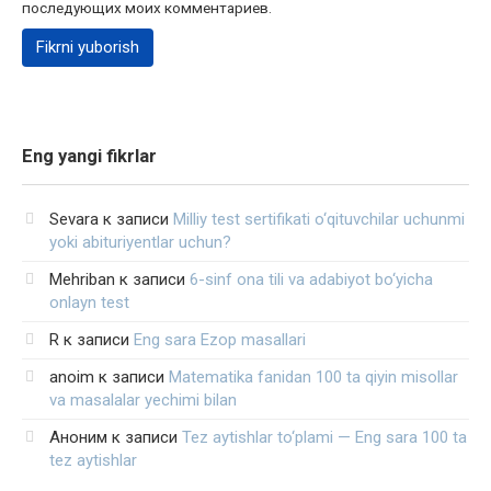
последующих моих комментариев.
Eng yangi fikrlar
Sevara
к записи
Milliy test sertifikati o‘qituvchilar uchunmi
yoki abituriyentlar uchun?
Mehriban
к записи
6-sinf ona tili va adabiyot bo‘yicha
onlayn test
R
к записи
Eng sara Ezop masallari
anoim
к записи
Matematika fanidan 100 ta qiyin misollar
va masalalar yechimi bilan
Аноним
к записи
Tez aytishlar to‘plami — Eng sara 100 ta
tez aytishlar