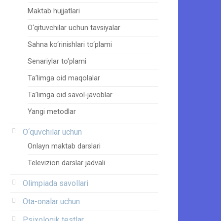
Maktab hujjatlari
O‘qituvchilar uchun tavsiyalar
Sahna ko‘rinishlari to‘plami
Senariylar to‘plami
Ta’limga oid maqolalar
Ta’limga oid savol-javoblar
Yangi metodlar
O‘quvchilar uchun
Onlayn maktab darslari
Televizion darslar jadvali
Olimpiada savollari
Ota-onalar uchun
Psixologik testlar