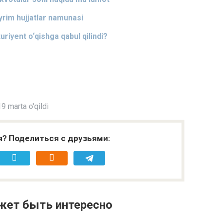
yrim hujjatlar namunasi
uriyent o‘qishga qabul qilindi?
9 marta o'qildi
я? Поделиться с друзьями:
жет быть интересно