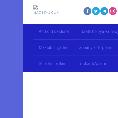
Перейти
к
контенту
Android dasturlar
Ibratli hikoya va rivo
Maktab hujjatlari
Senariylar to‘plami
She’rlar to‘plami
Testlar to‘plami