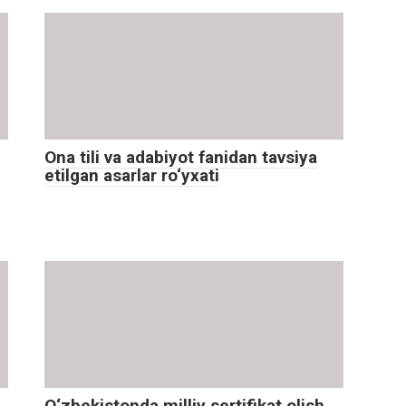
Ona tili va adabiyot fanidan tavsiya
etilgan asarlar ro‘yxati
O‘zbekistonda milliy sertifikat olish