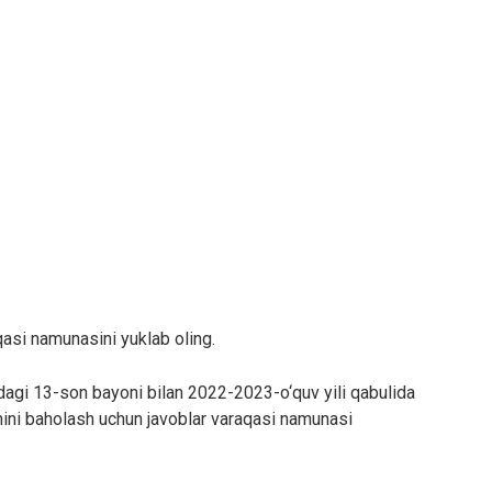
asi namunasini yuklab oling.
dagi 13-son bayoni bilan 2022-2023-o‘quv yili qabulida
limini baholash uchun javoblar varaqasi namunasi