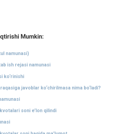
qtirishi Mumkin:
itul namunasi)
tab ish rejasi namunasi
 ko‘rinishi
aqasiga javoblar ko‘chirilmasa nima bo‘ladi?
i namunasi
talari soni e’lon qilindi
unasi
 kvotalar soni haqida ma’lumot