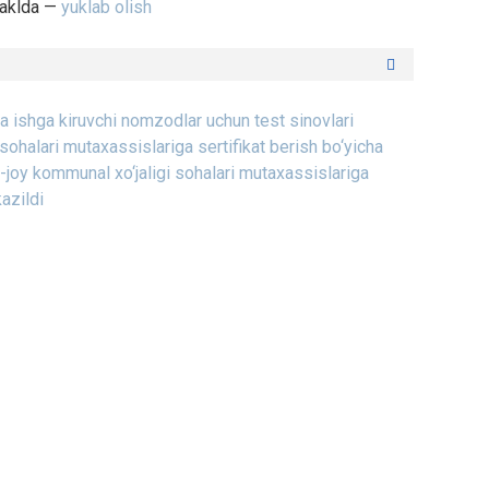
haklda —
yuklab olish
iga ishga kiruvchi nomzodlar uchun test sinovlari
sohalari mutaxassislariga sertifikat berish bo‘yicha
-joy kommunal xo‘jaligi sohalari mutaxassislariga
kazildi