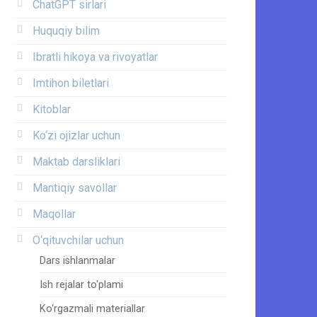
ChatGPT sirlari
Huquqiy bilim
Ibratli hikoya va rivoyatlar
Imtihon biletlari
Kitoblar
Ko‘zi ojizlar uchun
Maktab darsliklari
Mantiqiy savollar
Maqollar
O‘qituvchilar uchun
Dars ishlanmalar
Ish rejalar to‘plami
Ko‘rgazmali materiallar