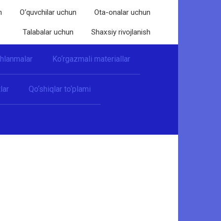
n
O‘quvchilar uchun
Ota-onalar uchun
Talabalar uchun
Shaxsiy rivojlanish
shlanmalar
Ko‘rgazmali materiallar
lar
Qo‘shiqlar to‘plami