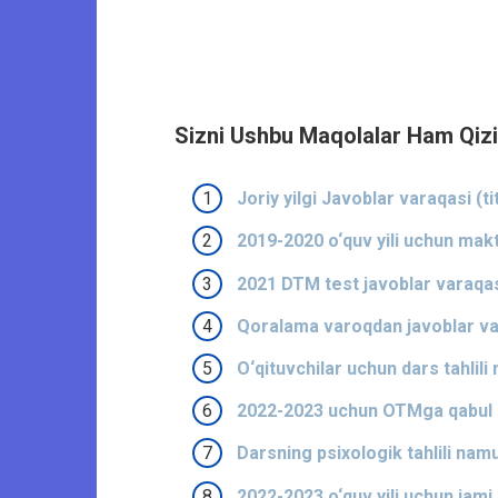
Sizni Ushbu Maqolalar Ham Qizi
Joriy yilgi Javoblar varaqasi (t
2019-2020 o‘quv yili uchun mak
2021 DTM test javoblar varaqasi
Qoralama varoqdan javoblar var
O‘qituvchilar uchun dars tahlil
2022-2023 uchun OTMga qabul kvo
Darsning psixologik tahlili nam
2022-2023 o‘quv yili uchun jami