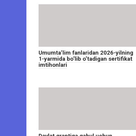
Umumta’lim fanlaridan 2026-yilning
1-yarmida bo‘lib o‘tadigan sertifikat
imtihonlari
Davlat grantiga qabul uchun