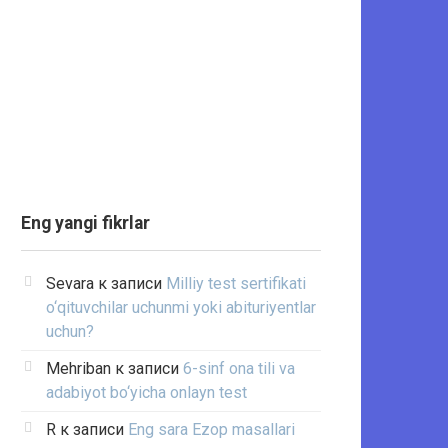
Eng yangi fikrlar
Sevara
к записи
Milliy test sertifikati
o‘qituvchilar uchunmi yoki abituriyentlar
uchun?
Mehriban
к записи
6-sinf ona tili va
adabiyot bo‘yicha onlayn test
R
к записи
Eng sara Ezop masallari