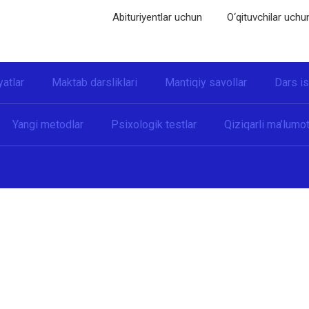
Abituriyentlar uchun
O‘qituvchilar uchu
yatlar
Maktab darsliklari
Mantiqiy savollar
Dars i
Yangi metodlar
Psixologik testlar
Qiziqarli ma’lumot