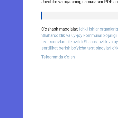
Javoblar varaqasining namunasini PDF s
O‘xshash maqolalar:
Ichki ishlar organlar
Shaharsozlik va uy-joy kommunal xo‘jaligi 
test sinovlari o‘tkazildi
Shaharsozlik va uy
sertifikat berish bo‘yicha test sinovlari o‘t
Telegramda o‘qish