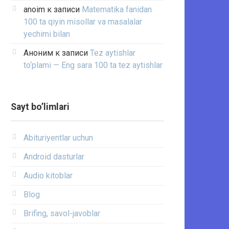
anoim
к записи
Matematika fanidan
100 ta qiyin misollar va masalalar
yechimi bilan
Аноним
к записи
Tez aytishlar
to‘plami — Eng sara 100 ta tez aytishlar
Sayt bo’limlari
Abituriyentlar uchun
Android dasturlar
Audio kitoblar
Blog
Brifing, savol-javoblar