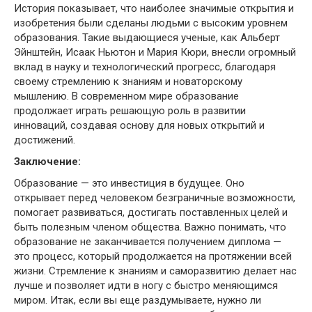
История показывает, что наиболее значимые открытия и
изобретения были сделаны людьми с высоким уровнем
образования. Такие выдающиеся ученые, как Альберт
Эйнштейн, Исаак Ньютон и Мария Кюри, внесли огромный
вклад в науку и технологический прогресс, благодаря
своему стремлению к знаниям и новаторскому
мышлению. В современном мире образование
продолжает играть решающую роль в развитии
инноваций, создавая основу для новых открытий и
достижений.
Заключение:
Образование — это инвестиция в будущее. Оно
открывает перед человеком безграничные возможности,
помогает развиваться, достигать поставленных целей и
быть полезным членом общества. Важно понимать, что
образование не заканчивается получением диплома —
это процесс, который продолжается на протяжении всей
жизни. Стремление к знаниям и саморазвитию делает нас
лучше и позволяет идти в ногу с быстро меняющимся
миром. Итак, если вы еще раздумываете, нужно ли