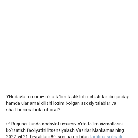
❓Nodavlat umumiy o‘rta ta’lim tashkiloti ochish tartibi qanday
hamda ular amal qilishi lozim bo‘lgan asosiy talablar va
shartlar nimalardan iborat?
✅ Bugungi kunda nodavlat umumiy o‘rta ta’lim xizmatlarini
ko‘rsatish faoliyatini litsenziyalash Vazirlar Mahkamasining
2022-yil 21-fevraldagi 80-son qarori bilan
tartibga solinadi
.