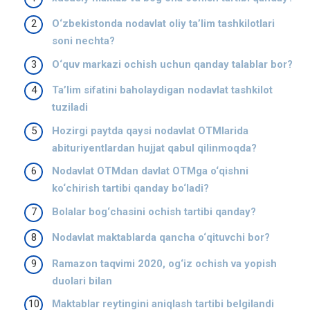
O‘zbekistonda nodavlat oliy ta’lim tashkilotlari
soni nechta?
O‘quv markazi ochish uchun qanday talablar bor?
Ta’lim sifatini baholaydigan nodavlat tashkilot
tuziladi
Hozirgi paytda qaysi nodavlat OTMlarida
abituriyentlardan hujjat qabul qilinmoqda?
Nodavlat OTMdan davlat OTMga o‘qishni
ko‘chirish tartibi qanday bo‘ladi?
Bolalar bog‘chasini ochish tartibi qanday?
Nodavlat maktablarda qancha o‘qituvchi bor?
Ramazon taqvimi 2020, og‘iz ochish va yopish
duolari bilan
Maktablar reytingini aniqlash tartibi belgilandi