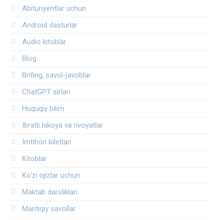
Abituriyentlar uchun
Android dasturlar
Audio kitoblar
Blog
Brifing, savol-javoblar
ChatGPT sirlari
Huquqiy bilim
Ibratli hikoya va rivoyatlar
Imtihon biletlari
Kitoblar
Ko‘zi ojizlar uchun
Maktab darsliklari
Mantiqiy savollar