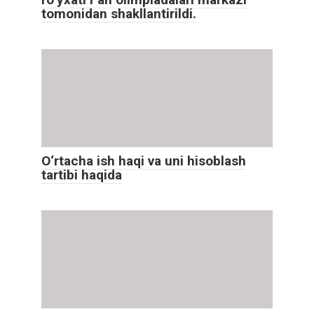
tomonidan shakllantirildi.
O‘rtacha ish haqi va uni hisoblash
tartibi haqida