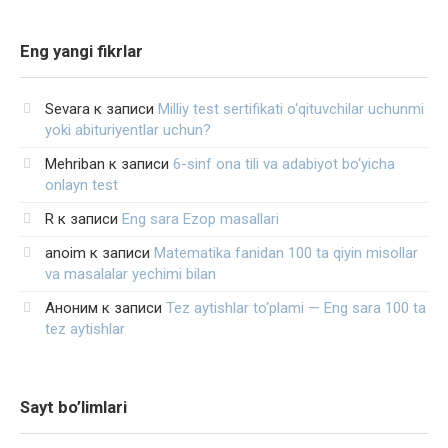
Eng yangi fikrlar
Sevara
к записи
Milliy test sertifikati o‘qituvchilar uchunmi
yoki abituriyentlar uchun?
Mehriban
к записи
6-sinf ona tili va adabiyot bo‘yicha
onlayn test
R
к записи
Eng sara Ezop masallari
anoim
к записи
Matematika fanidan 100 ta qiyin misollar
va masalalar yechimi bilan
Аноним
к записи
Tez aytishlar to‘plami — Eng sara 100 ta
tez aytishlar
Sayt bo’limlari