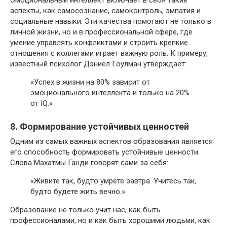
Эмоциональный интеллект включает в себя такие
аспекты, как самосознание, самоконтроль, эмпатия и
социальные навыки. Эти качества помогают не только в
личной жизни, но и в профессиональной сфере, где
умение управлять конфликтами и строить крепкие
отношения с коллегами играет важную роль. К примеру,
известный психолог Дэниел Гоулман утверждает:
«Успех в жизни на 80% зависит от
эмоционального интеллекта и только на 20%
от IQ.»
8. Формирование устойчивых ценностей
Одним из самых важных аспектов образования является
его способность формировать устойчивые ценности.
Слова Махатмы Ганди говорят сами за себя:
«Живите так, будто умрёте завтра. Учитесь так,
будто будете жить вечно.»
Образование не только учит нас, как быть
профессионалами, но и как быть хорошими людьми, как