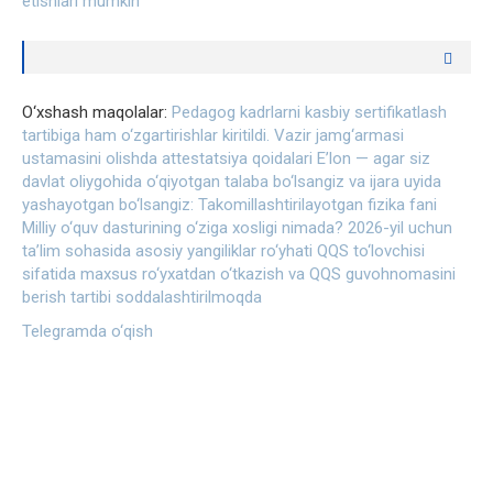
etishlari mumkin
O‘xshash maqolalar:
Pedagog kadrlarni kasbiy sertifikatlash
tartibiga ham o‘zgartirishlar kiritildi.
Vazir jamg‘armasi
ustamasini olishda attestatsiya qoidalari
E’lon — agar siz
davlat oliygohida o‘qiyotgan talaba bo‘lsangiz va ijara uyida
yashayotgan bo‘lsangiz:
Takomillashtirilayotgan fizika fani
Milliy o‘quv dasturining o‘ziga xosligi nimada?
2026-yil uchun
ta’lim sohasida asosiy yangiliklar ro‘yhati
QQS to‘lovchisi
sifatida maxsus ro‘yxatdan o‘tkazish va QQS guvohnomasini
berish tartibi soddalashtirilmoqda
Telegramda o‘qish