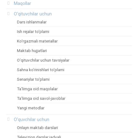
Maqollar
O‘qituvchilar uchun
Dars ishlanmalar
Ish rejalar to‘plami
Ko‘rgazmali materiallar
Maktab hujjatlari
O‘qituvchilar uchun tavsiyalar
Sahna ko‘rinishlari to‘plami
Senariylar to‘plami
Ta’limga oid maqolalar
Ta’limga oid savol-javoblar
Yangi metodlar
O‘quvchilar uchun
Onlayn maktab darslari
Televizion darslar jadvali