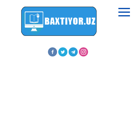
Перейти
к
контенту