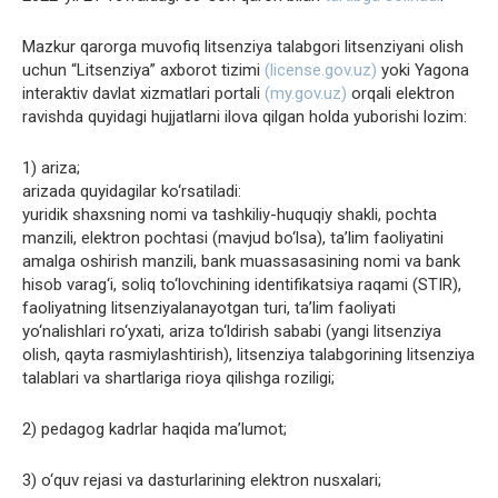
Mazkur qarorga muvofiq litsenziya talabgori litsenziyani olish
uchun “Litsenziya” axborot tizimi
(license.gov.uz)
yoki Yagona
interaktiv davlat xizmatlari portali
(my.gov.uz)
orqali elektron
ravishda quyidagi hujjatlarni ilova qilgan holda yuborishi lozim:
1) ariza;
arizada quyidagilar ko‘rsatiladi:
yuridik shaxsning nomi va tashkiliy-huquqiy shakli, pochta
manzili, elektron pochtasi (mavjud bo‘lsa), taʼlim faoliyatini
amalga oshirish manzili, bank muassasasining nomi va bank
hisob varag‘i, soliq to‘lovchining identifikatsiya raqami (STIR),
faoliyatning litsenziyalanayotgan turi, taʼlim faoliyati
yo‘nalishlari ro‘yxati, ariza to‘ldirish sababi (yangi litsenziya
olish, qayta rasmiylashtirish), litsenziya talabgorining litsenziya
talablari va shartlariga rioya qilishga roziligi;
2) pedagog kadrlar haqida maʼlumot;
3) o‘quv rejasi va dasturlarining elektron nusxalari;