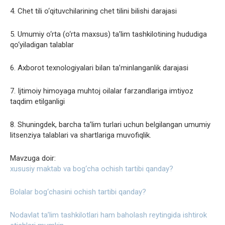
4. Chet tili o‘qituvchilarining chet tilini bilishi darajasi
5. Umumiy o‘rta (o‘rta maxsus) taʼlim tashkilotining hududiga
qo‘yiladigan talablar
6. Axborot texnologiyalari bilan taʼminlanganlik darajasi
7. Ijtimoiy himoyaga muhtoj oilalar farzandlariga imtiyoz
taqdim etilganligi
8. Shuningdek, barcha ta’lim turlari uchun belgilangan umumiy
litsenziya talablari va shartlariga muvofiqlik.
Mavzuga doir:
xususiy maktab va bog‘cha ochish tartibi qanday?
Bolalar bog‘chasini ochish tartibi qanday?
Nodavlat taʼlim tashkilotlari ham baholash reytingida ishtirok