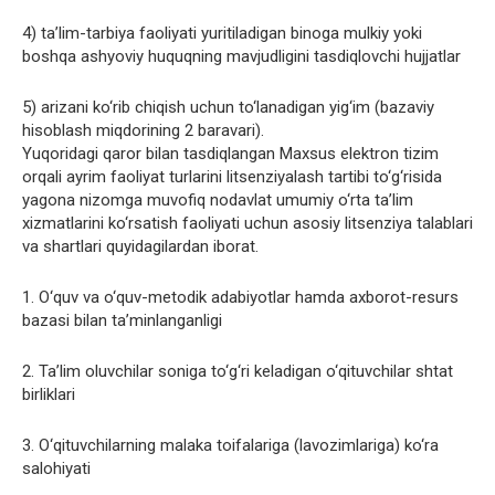
4) taʼlim-tarbiya faoliyati yuritiladigan binoga mulkiy yoki
boshqa ashyoviy huquqning mavjudligini tasdiqlovchi hujjatlar
5) arizani ko‘rib chiqish uchun to‘lanadigan yig‘im (bazaviy
hisoblash miqdorining 2 baravari).
Yuqoridagi qaror bilan tasdiqlangan Maxsus elektron tizim
orqali ayrim faoliyat turlarini litsenziyalash tartibi to‘g‘risida
yagona nizomga muvofiq nodavlat umumiy o‘rta ta’lim
xizmatlarini ko‘rsatish faoliyati uchun asosiy litsenziya talablari
va shartlari quyidagilardan iborat.
1. O‘quv va o‘quv-metodik adabiyotlar hamda axborot-resurs
bazasi bilan taʼminlanganligi
2. Taʼlim oluvchilar soniga to‘g‘ri keladigan o‘qituvchilar shtat
birliklari
3. O‘qituvchilarning malaka toifalariga (lavozimlariga) ko‘ra
salohiyati