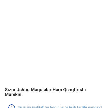
Sizni Ushbu Maqolalar Ham Qiziqtirishi
Mumkin:
xususiy maktab va bog‘cha ochish tartibi qanday?