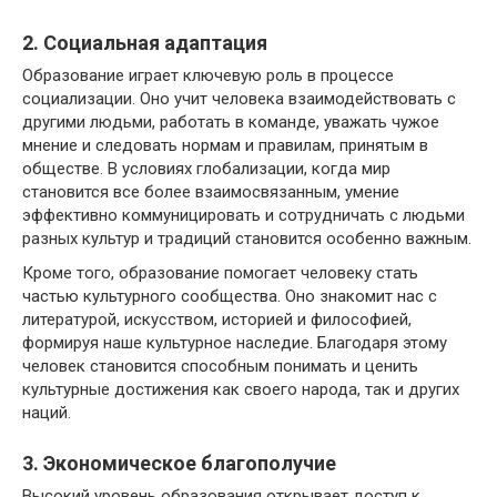
2. Социальная адаптация
Образование играет ключевую роль в процессе
социализации. Оно учит человека взаимодействовать с
другими людьми, работать в команде, уважать чужое
мнение и следовать нормам и правилам, принятым в
обществе. В условиях глобализации, когда мир
становится все более взаимосвязанным, умение
эффективно коммуницировать и сотрудничать с людьми
разных культур и традиций становится особенно важным.
Кроме того, образование помогает человеку стать
частью культурного сообщества. Оно знакомит нас с
литературой, искусством, историей и философией,
формируя наше культурное наследие. Благодаря этому
человек становится способным понимать и ценить
культурные достижения как своего народа, так и других
наций.
3. Экономическое благополучие
Высокий уровень образования открывает доступ к