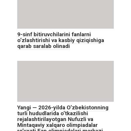
9-sinf bitiruvchilarini fanlarni
o‘zlashtirishi va kasbiy qiziqishiga
qarab saralab olinadi
Yangi — 2026-yilda O‘zbekistonning
turli hududlarida o‘tkazilishi
rejalashtirilayotgan Nufuzli va
Mintaqaviy xalqaro olimpiadalar
ro‘yxati Fan olimpiadalari markazi