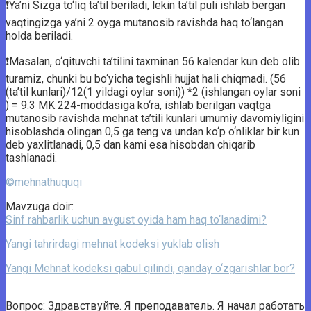
❗️Ya’ni Sizga to‘liq ta’til beriladi, lekin ta’til puli ishlab bergan
vaqtingizga ya’ni 2 oyga mutanosib ravishda haq to‘langan
holda beriladi.
❗️Masalan, o‘qituvchi ta’tilini taxminan 56 kalendar kun deb olib
turamiz, chunki bu bo‘yicha tegishli hujjat hali chiqmadi. (56
(ta’til kunlari)/12(1 yildagi oylar soni)) *2 (ishlangan oylar soni
) = 9.3 MK 224-moddasiga ko‘ra, ishlab berilgan vaqtga
mutanosib ravishda mehnat ta’tili kunlari umumiy davomiyligini
hisoblashda olingan 0,5 ga teng va undan ko‘p o‘nliklar bir kun
deb yaxlitlanadi, 0,5 dan kami esa hisobdan chiqarib
tashlanadi.
©mehnathuquqi
Mavzuga doir:
Sinf rahbarlik uchun avgust oyida ham haq to‘lanadimi?
Yangi tahrirdagi mehnat kodeksi yuklab olish
Yangi Mehnat kodeksi qabul qilindi, qanday o‘zgarishlar bor?
Вопрос: Здравствуйте. Я преподаватель. Я начал работать