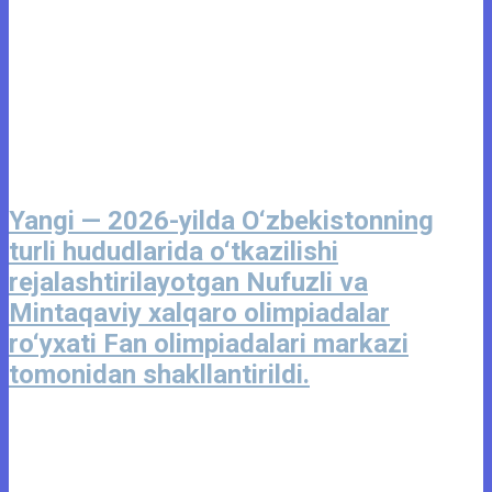
Yangi — 2026-yilda O‘zbekistonning
turli hududlarida o‘tkazilishi
rejalashtirilayotgan Nufuzli va
Mintaqaviy xalqaro olimpiadalar
ro‘yxati Fan olimpiadalari markazi
tomonidan shakllantirildi.