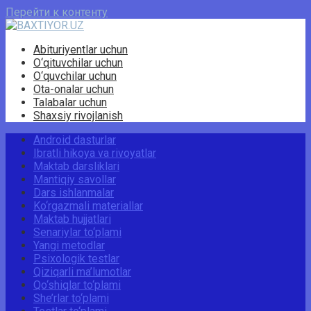
Перейти к контенту
Abituriyentlar uchun
O‘qituvchilar uchun
O‘quvchilar uchun
Ota-onalar uchun
Talabalar uchun
Shaxsiy rivojlanish
Android dasturlar
Ibratli hikoya va rivoyatlar
Maktab darsliklari
Mantiqiy savollar
Dars ishlanmalar
Ko‘rgazmali materiallar
Maktab hujjatlari
Senariylar to‘plami
Yangi metodlar
Psixologik testlar
Qiziqarli ma’lumotlar
Qo‘shiqlar to‘plami
She’rlar to‘plami