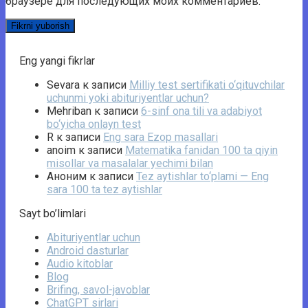
браузере для последующих моих комментариев.
Eng yangi fikrlar
Sevara
к записи
Milliy test sertifikati o‘qituvchilar
uchunmi yoki abituriyentlar uchun?
Mehriban
к записи
6-sinf ona tili va adabiyot
bo‘yicha onlayn test
R
к записи
Eng sara Ezop masallari
anoim
к записи
Matematika fanidan 100 ta qiyin
misollar va masalalar yechimi bilan
Аноним
к записи
Tez aytishlar to‘plami — Eng
sara 100 ta tez aytishlar
Sayt bo’limlari
Abituriyentlar uchun
Android dasturlar
Audio kitoblar
Blog
Brifing, savol-javoblar
ChatGPT sirlari