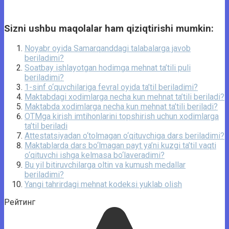
Sizni ushbu maqolalar ham qiziqtirishi mumkin:
Noyabr oyida Samarqanddagi talabalarga javob
beriladimi?
Soatbay ishlayotgan hodimga mehnat ta’tili puli
beriladimi?
1-sinf o‘quvchilariga fevral oyida ta’til beriladimi?
Maktabdagi xodimlarga necha kun mehnat ta’tili beriladi?
Maktabda xodimlarga necha kun mehnat ta’tili beriladi?
OTMga kirish imtihonlarini topshirish uchun xodimlarga
ta’til beriladi
Attestatsiyadan o‘tolmagan o‘qituvchiga dars beriladimi?
Maktablarda dars bo‘lmagan payt ya’ni kuzgi ta’til vaqti
o‘qituvchi ishga kelmasa bo‘laveradimi?
Bu yil bitiruvchilarga oltin va kumush medallar
beriladimi?
Yangi tahrirdagi mehnat kodeksi yuklab olish
Рейтинг