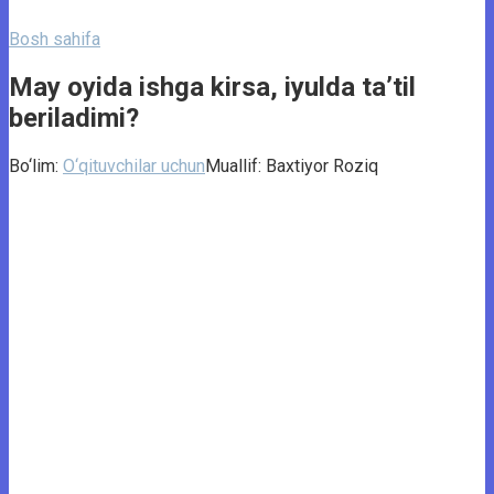
Bosh sahifa
May oyida ishga kirsa, iyulda ta’til
beriladimi?
Bo‘lim:
O‘qituvchilar uchun
Muallif:
Baxtiyor Roziq