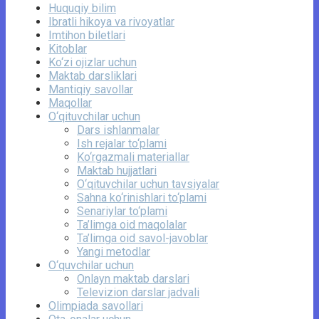
Huquqiy bilim
Ibratli hikoya va rivoyatlar
Imtihon biletlari
Kitoblar
Ko‘zi ojizlar uchun
Maktab darsliklari
Mantiqiy savollar
Maqollar
O‘qituvchilar uchun
Dars ishlanmalar
Ish rejalar to‘plami
Ko‘rgazmali materiallar
Maktab hujjatlari
O‘qituvchilar uchun tavsiyalar
Sahna ko‘rinishlari to‘plami
Senariylar to‘plami
Ta’limga oid maqolalar
Ta’limga oid savol-javoblar
Yangi metodlar
O‘quvchilar uchun
Onlayn maktab darslari
Televizion darslar jadvali
Olimpiada savollari