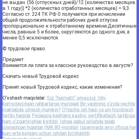
не выдан. (56 (отпускных дней)/12 (количество месяцев
в 1 году)) *2 (количество отработанных месяцев) = 9,3
Согласно ст. 224 ТК РФ 0 получается при исчислении
общей продолжительности рабочих дней отпуска
пропорционально к отработанному времени.Десятичные
числа, равные 5 и более, округляются до одного дня, а
менее 0,5 исключаются.
© трудовое право
Предмет:
Взимается ли плата за классное руководство в августе?
Скачать новый Трудовой кодекс
Принят новый Трудовой кодекс, какие изменения?
O‘xshash maqolalar:
Siz “hurmatli” emassiz: tilni
kamsitayotgan rahbarlarga murojaat
Bir vaqtning o‘zida nechta
maktabda ishlash mumkin?
O‘rtacha ish haqi va uni hisoblash
tartibi haqida
Pedagog kadrlarni kasbiy sertifikatlash tartibiga
ham o‘zgartirishlar kiritildi.
Ishga qabul qilishda talab
qilinadigan hujjatlar (MK 80-modda)
Ispaniyada ayol ofisga har
kuni erta kelgani uchun ishdan bo‘shatildi