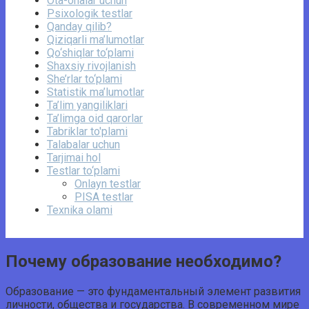
Ota-onalar uchun
Psixologik testlar
Qanday qilib?
Qiziqarli ma’lumotlar
Qo‘shiqlar to‘plami
Shaxsiy rivojlanish
She’rlar to‘plami
Statistik ma’lumotlar
Ta’lim yangiliklari
Ta’limga oid qarorlar
Tabriklar to'plami
Talabalar uchun
Tarjimai hol
Testlar to‘plami
Onlayn testlar
PISA testlar
Texnika olami
Почему образование необходимо?
Образование — это фундаментальный элемент развития
личности, общества и государства. В современном мире