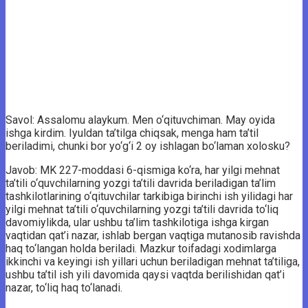
Savol: Assalomu alaykum. Men o‘qituvchiman. May oyida
ishga kirdim. Iyuldan ta’tilga chiqsak, menga ham ta’til
beriladimi, chunki bor yo‘g‘i 2 oy ishlagan bo‘laman xolosku?
Javob: MK 227-moddasi 6-qismiga ko‘ra, har yilgi mehnat
ta’tili o‘quvchilarning yozgi ta’tili davrida beriladigan ta’lim
tashkilotlarining o‘qituvchilar tarkibiga birinchi ish yilidagi har
yilgi mehnat ta’tili o‘quvchilarning yozgi ta’tili davrida to‘liq
davomiylikda, ular ushbu ta’lim tashkilotiga ishga kirgan
vaqtidan qat’i nazar, ishlab bergan vaqtiga mutanosib ravishda
haq to‘langan holda beriladi. Mazkur toifadagi xodimlarga
ikkinchi va keyingi ish yillari uchun beriladigan mehnat ta’tiliga,
ushbu ta’til ish yili davomida qaysi vaqtda berilishidan qat’i
nazar, to‘liq haq to‘lanadi.