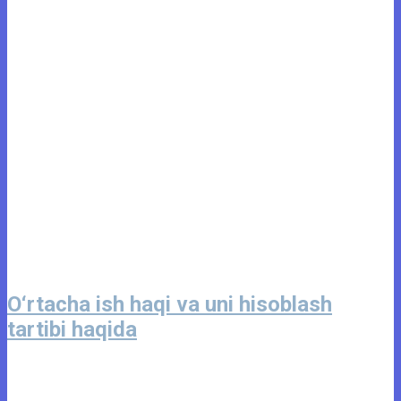
O‘rtacha ish haqi va uni hisoblash
tartibi haqida