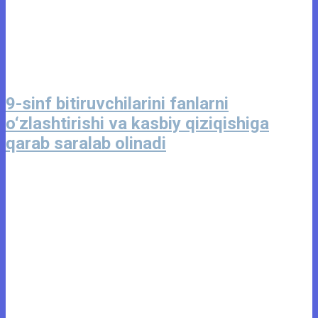
9-sinf bitiruvchilarini fanlarni
o‘zlashtirishi va kasbiy qiziqishiga
qarab saralab olinadi