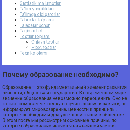
Statistik ma’lumotlar
Ta’lim yangiliklari
Ta’limga oid qarorlar
Tabriklar to'plami
Talabalar uchun
Tarjimai hol
Testlar to‘plami
Onlayn testlar
PISA testlar
Texnika olami
Почему образование необходимо?
Образование — это фундаментальный элемент развития
личности, общества и государства. В современном мире
значение образования невозможно переоценить. Оно не
только помогает человеку получить знания и навыки, но
и формирует мировоззрение, ценности и принципы,
которые необходимы для успешной жизни в обществе.
В этом посте мы рассмотрим основные причины, по
которым образование является важнейшей частью