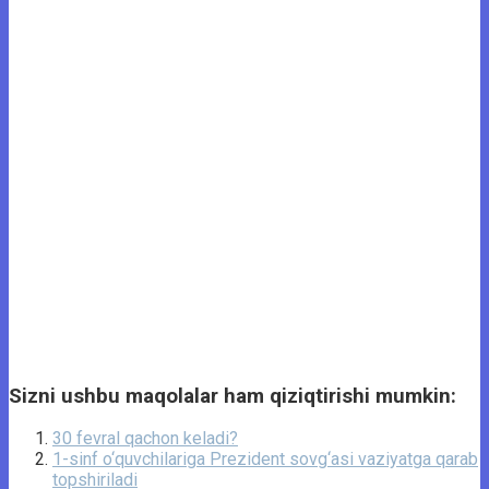
Sizni ushbu maqolalar ham qiziqtirishi mumkin:
30 fevral qachon keladi?
1-sinf o‘quvchilariga Prezident sovg‘asi vaziyatga qarab
topshiriladi