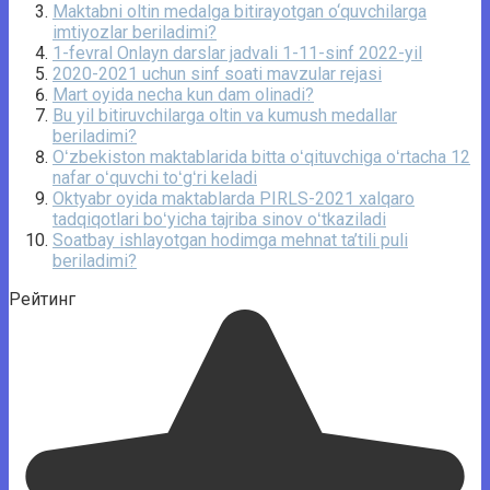
Maktabni oltin medalga bitirayotgan o‘quvchilarga
imtiyozlar beriladimi?
1-fevral Onlayn darslar jadvali 1-11-sinf 2022-yil
2020-2021 uchun sinf soati mavzular rejasi
Mart oyida necha kun dam olinadi?
Bu yil bitiruvchilarga oltin va kumush medallar
beriladimi?
Oʻzbekiston maktablarida bitta oʻqituvchiga oʻrtacha 12
nafar oʻquvchi toʻgʻri keladi
Oktyabr oyida maktablarda PIRLS-2021 xalqaro
tadqiqotlari boʻyicha tajriba sinov oʻtkaziladi
Soatbay ishlayotgan hodimga mehnat ta’tili puli
beriladimi?
Рейтинг