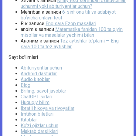
Sevara
к записи
Milliy test sertifikati o‘qituvchilar
uchunmi yoki abituriyentlar uchun?
Mehriban
к записи
6-sinf ona tili va adabiyot
bo‘yicha onlayn test
R
к записи
Eng sara Ezop masallari
anoim
к записи
Matematika fanidan 100 ta qiyin
misollar va masalalar yechimi bilan
Аноним
к записи
Tez aytishlar to‘plami — Eng
sara 100 ta tez aytishlar
Sayt bo’limlari
Abituriyentlar uchun
Android dasturlar
Audio kitoblar
Blog
Brifing, savol-javoblar
ChatGPT sirlari
Huquqiy bilim
Ibratli hikoya va rivoyatlar
Imtihon biletlari
Kitoblar
Ko‘zi ojizlar uchun
Maktab darsliklari