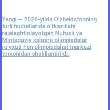
Yangi — 2026-yilda O‘zbekistonning
turli hududlarida o‘tkazilishi
rejalashtirilayotgan Nufuzli va
Mintaqaviy xalqaro olimpiadalar
ro‘yxati Fan olimpiadalari markazi
tomonidan shakllantirildi.