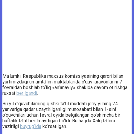
Ma’lumki, Respublika maxsus komissiyasining qarori bilan
yurtimizdagi umumta’lim maktablarida o‘quv jarayonlarini 7
fevraldan boshlab to‘liq «an’anaviy» shaklda davom etirishga
ruxsat
berilgandi
.
Bu yil o‘quvchilarning qishki ta’til muddati joriy yilning 24
yanvariga qadar uzaytirilganligi munosabati bilan 1-sinf
o‘quvchilari uchun fevral oyida belgilangan qo‘shimcha bir
haftalik ta’til berilmaydigan bo‘ldi. Bu haqda Xalq ta’limi
vazirligi
buyrug‘ida
ko‘rsatilgan.