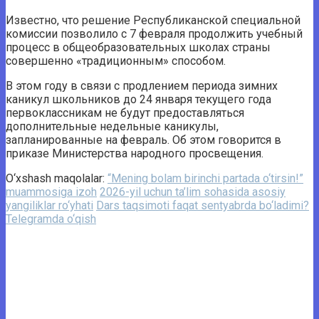
Известно, что решение Республиканской специальной
комиссии позволило с 7 февраля продолжить учебный
процесс в общеобразовательных школах страны
совершенно «традиционным» способом.
В этом году в связи с продлением периода зимних
каникул школьников до 24 января текущего года
первоклассникам не будут предоставляться
дополнительные недельные каникулы,
запланированные на февраль. Об этом говорится в
приказе Министерства народного просвещения.
O‘xshash maqolalar:
“Mening bolam birinchi partada o‘tirsin!”
muammosiga izoh
2026-yil uchun ta’lim sohasida asosiy
yangiliklar ro‘yhati
Dars taqsimoti faqat sentyabrda bo‘ladimi?
Telegramda o‘qish