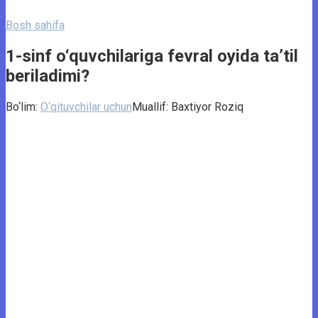
Bosh sahifa
1-sinf o‘quvchilariga fevral oyida ta’til
beriladimi?
Bo‘lim:
O‘qituvchilar uchun
Muallif:
Baxtiyor Roziq