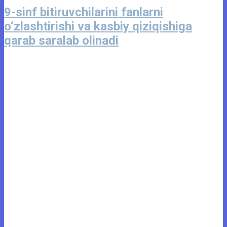
9-sinf bitiruvchilarini fanlarni
o‘zlashtirishi va kasbiy qiziqishiga
qarab saralab olinadi