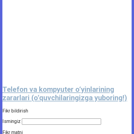
Telefon va kompyuter o‘yinlarining
zararlari (o‘quvchilaringizga yuboring!)
Fikr bildirish
Ismingiz
Fikr matni