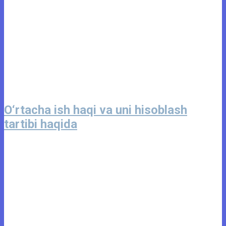
O‘rtacha ish haqi va uni hisoblash
tartibi haqida