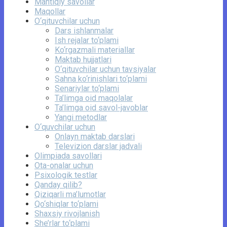
Mantiqiy savollar
Maqollar
O‘qituvchilar uchun
Dars ishlanmalar
Ish rejalar to‘plami
Ko‘rgazmali materiallar
Maktab hujjatlari
O‘qituvchilar uchun tavsiyalar
Sahna ko‘rinishlari to‘plami
Senariylar to‘plami
Ta’limga oid maqolalar
Ta’limga oid savol-javoblar
Yangi metodlar
O‘quvchilar uchun
Onlayn maktab darslari
Televizion darslar jadvali
Olimpiada savollari
Ota-onalar uchun
Psixologik testlar
Qanday qilib?
Qiziqarli ma’lumotlar
Qo‘shiqlar to‘plami
Shaxsiy rivojlanish
She’rlar to‘plami