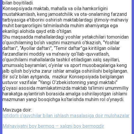
bilan boyitiladi.
Konsepsiyada maktab, mahalla va oila hamkorligini
mustahkamlash, keng jamoatchilik va ota-onalarning farzand
tarbiyasiga e’tiborini oshirish maktablardagi ijtimoiy-ma’naviy
muhit barqarorligini ta’minlashda muhim ahamiyatga ega
ekanligi alohida qayd etib o‘tilgan.
Shu maqsadda mahallalardagi yoshlar yetakchilari tomonidan
o‘quvchilarning bo‘sh vaqtini mazmunli o‘tkazish, “Yoshlar
daftari”, “Ayollar daftari”, “Temir daftar”ga kiritilgan oilalar
farzandlarini moddiy va ma’naviy qo‘llab-quvvatlash,
o‘quvchilarni mahallalarda tashkil etiladigan xalq sayillari,
umumxalq bayramlari, o‘yinlar va sport musobaqalariga keng
jalb qilish bo‘yicha zarur ishlar amalga oshirilishi belgilangan.
Bir so‘z bilan aytganda, mazkur Konsepsiyada belgilangan
ustuvor vazifalar “Yangi O‘zbekistonning yangi maktabi”
g‘oyasi asosida mamlakatimizda maktab ta’limini umummilliy
harakatga aylantirish borasida amalga oshirilayotgan ishlarni
mazmunan yangi bosqichga ko‘tarishda muhim rol o‘ynaydi.
Mavzuga doir:
Iqtidorli o‘quvchilar bilan ishlash masalasiga doir mulohazalar
Ma’naviyatni boy bermoq — xalqni boy bermoqdir