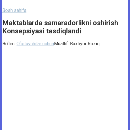
Bosh sahifa
Maktablarda samaradorlikni oshirish
Konsepsiyasi tasdiqlandi
Bo‘lim:
O‘qituvchilar uchun
Muallif:
Baxtiyor Roziq