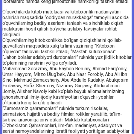
idoralararo hamda keng jamoatchilik hamkorligi tashkil etiladi.
O‘quvchilarda kitob mutolaasi va kitobxonlik madaniyatini
oshirish maqsadida “oddiydan murakkabga” tamoyili asosida
o‘quvchilarning badiiy asarlarni tanlash va sinchiklab o‘qish
malakasini hosil qilish bo‘yicha uslubiy tavsiyalar ishlab
chiqiladi.
O‘quvchilarning kitobxonlikka bo‘lgan qiziqishlarini qo‘llab-
quvvatlash maqsadida xalq ta’limi vazirining “Kitobxon
o‘quvchi” tanlovini tashkil etiladi, “Maktab kutubxonasi”,
“Jahon bolalar adabiyoti durdonalari” ruknida yuz jildlik kitoblar
to‘plamining nashrini yo‘lga qo‘yiladi.
Muhammad Xorazmiy, Abu Rayhon Beruniy, Ahmad Farg‘oniy,
Umar Hayyom, Mirzo Ulug‘bek, Abu Nasr Forobiy, Abu Ali ibn
Sino, Mahmud Zamaxshariy, Abu Abdullo Rudakiy, Abulqosim
Firdavsiy, Hofiz Sheroziy, Nizomiy Ganjaviy, Abdurahmon
Jomiy, Alisher Navoiy kabi ko‘plab buyuk allomalarimizning
jahonshumul ilmiy-ijodiy kashfiyotlari o‘quvchi-yoshlar
o‘rtasida keng targ‘ib qilinadi.
“Zamonamiz qahramonlari” ruknida turkum risolalar,
animatsion, hujjatli va badiiy filmlar, roliklar yaratilib, ta’lim-
tarbiya jarayoniga joriy etiladi. Maktab kutubxonalari
O‘zbekiston Qahramonlari, ilm-fan, madaniyat, adabiyot va
san’at namoyandalarining ibratli faoliyati yoritilgan adabiyotlar