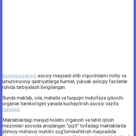
Konsepsiyaning
asosiy maqsadi etib o‘quvchilarni milliy va
umuminsoniy qadriyatlarga hurmat, yuksak axloqiy fazilatlar
ruhida tarbiyalash belgilangan.
Bunda maktab, oila, mahalla va huquqni muhofaza qiluvchi
organlar hamkorligini yanada kuchaytirish asosiy vazifa
sanaladi
.
Maktablardagi mavjud holatni o‘rganish va tahlil qilish
mezonlari asosida aniqlangan “qizil” toifadagi maktablarda
ijtimoiy-ma’naviy muhitni sog‘lomlashtirish maqsadida