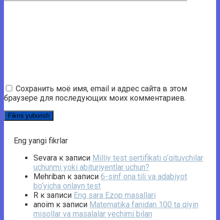
Сохранить моё имя, email и адрес сайта в этом
браузере для последующих моих комментариев.
Eng yangi fikrlar
Sevara
к записи
Milliy test sertifikati o‘qituvchilar
uchunmi yoki abituriyentlar uchun?
Mehriban
к записи
6-sinf ona tili va adabiyot
bo‘yicha onlayn test
R
к записи
Eng sara Ezop masallari
anoim
к записи
Matematika fanidan 100 ta qiyin
misollar va masalalar yechimi bilan