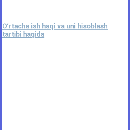
O‘rtacha ish haqi va uni hisoblash
tartibi haqida