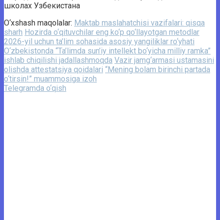
школах Узбекистана
O‘xshash maqolalar:
Maktab maslahatchisi vazifalari: qisqa
sharh
Hozirda o‘qituvchilar eng ko‘p qo‘llayotgan metodlar
2026-yil uchun ta’lim sohasida asosiy yangiliklar ro‘yhati
O‘zbekistonda “Ta’limda sun’iy intellekt bo‘yicha milliy ramka”
ishlab chiqilishi jadallashmoqda
Vazir jamg‘armasi ustamasini
olishda attestatsiya qoidalari
“Mening bolam birinchi partada
o‘tirsin!” muammosiga izoh
Telegramda o‘qish