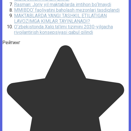
Rasman: Joriy yil maktablarda imtihon bo‘lmaydi
MMIBDO‘ faoliyatini baholash mezonlari tasdiqlandi
MAKTABLARDA YANGI TASHKIL ETILATIGAN
LAVOZIMGA KIMLAR TAYINLANADI?
O‘zbekistonda Xalq ta’limi tizimini 2030-yilgacha
rivojlantirish konsepsiyasi qabul qilindi
Рейтинг