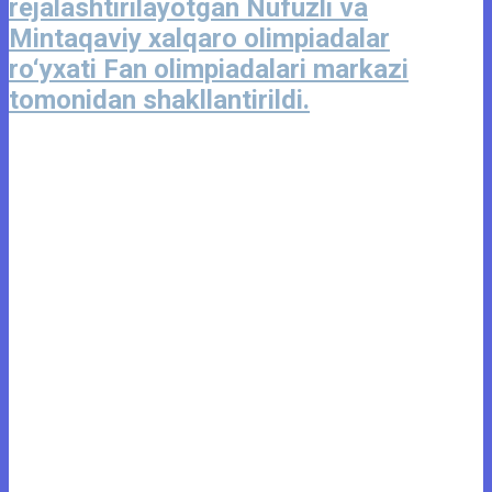
rejalashtirilayotgan Nufuzli va
Mintaqaviy xalqaro olimpiadalar
ro‘yxati Fan olimpiadalari markazi
tomonidan shakllantirildi.