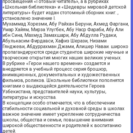
просвещения «Готовый читатель», а в рубриках
«Школьная библиотека» и «Шедевры мировой детской
литературы» будет издан стотомный сборник книг. ,
установлено значение l.
Мухаммад Хорезми, Абу Райхан Беруни, Ахмед Фаргани,
Умар Хайям, Мирза Улугбек, Абу Наср Фараби, Абу Али
ибн Сина, Махмуд Замахшари, Абу Абдулла Рудаки,
Абулькасим Фирдавси, Хафиз Шерази, Низами
Гянджеви, Абдуррахман Джами, Алишер Наваи. широко
пропагандируются среди студентов широкие научные и
творческие открытия многих наших великих ученых.
В рубрике «Герои нашего времени» создается и
внедряется в учебный процесс серия брошюр,
анимационных, документальных и художественных
фильмов, роликов. Школьные библиотеки пополнятся
книгами о выдающейся деятельности Героев
Узбекистана, представителей науки, культуры,
литературы и искусства.
В концепции особо отмечается, что в обеспечении
стабильности социальной и духовной среды в школах
важное значение имеет укрепление сотрудничества
школы, общества и семьи, повышение внимания
широкой общественности и родителей к воспитанию
детей.