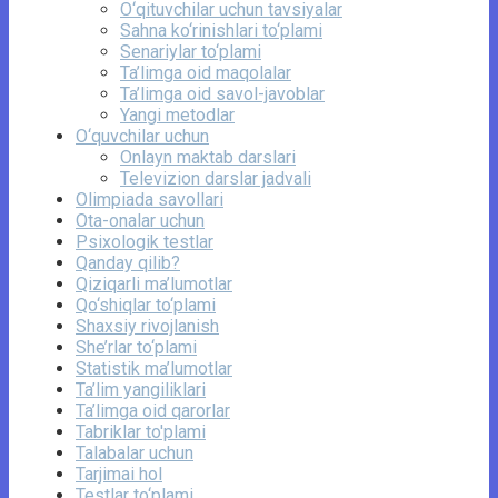
O‘qituvchilar uchun tavsiyalar
Sahna ko‘rinishlari to‘plami
Senariylar to‘plami
Ta’limga oid maqolalar
Ta’limga oid savol-javoblar
Yangi metodlar
O‘quvchilar uchun
Onlayn maktab darslari
Televizion darslar jadvali
Olimpiada savollari
Ota-onalar uchun
Psixologik testlar
Qanday qilib?
Qiziqarli ma’lumotlar
Qo‘shiqlar to‘plami
Shaxsiy rivojlanish
She’rlar to‘plami
Statistik ma’lumotlar
Ta’lim yangiliklari
Ta’limga oid qarorlar
Tabriklar to'plami
Talabalar uchun
Tarjimai hol
Testlar to‘plami