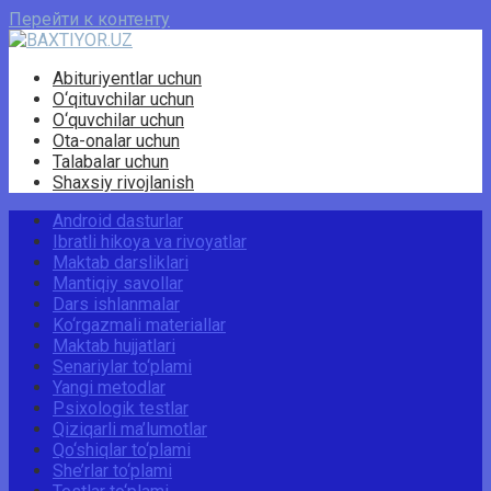
Перейти к контенту
Abituriyentlar uchun
O‘qituvchilar uchun
O‘quvchilar uchun
Ota-onalar uchun
Talabalar uchun
Shaxsiy rivojlanish
Android dasturlar
Ibratli hikoya va rivoyatlar
Maktab darsliklari
Mantiqiy savollar
Dars ishlanmalar
Ko‘rgazmali materiallar
Maktab hujjatlari
Senariylar to‘plami
Yangi metodlar
Psixologik testlar
Qiziqarli ma’lumotlar
Qo‘shiqlar to‘plami
She’rlar to‘plami