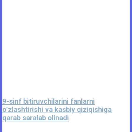
9-sinf bitiruvchilarini fanlarni
o‘zlashtirishi va kasbiy qiziqishiga
qarab saralab olinadi