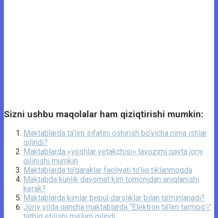
Sizni ushbu maqolalar ham qiziqtirishi mumkin:
Maktablarda ta’lim sifatini oshirish bo‘yicha nima ishlar
qilindi?
Maktablarda «yoshlar yetakchisi» lavozimi qayta joriy
qilinishi mumkin
Maktablarda to‘garaklar faoliyati to‘liq tiklanmoqda
Maktabda kunlik davomat kim tomonidan aniqlanishi
kerak?
Maktablarda kimlar bepul darsliklar bilan ta’minlanadi?
Joriy yilda qancha maktablarda “Elektron taʼlim tarmogʻi”
tatbiq etilishi ma’lum qilindi