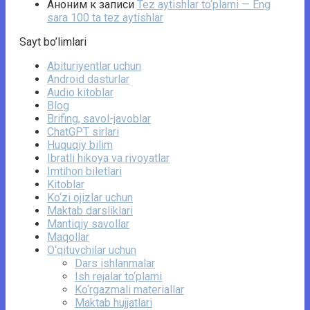
Аноним
к записи
Tez aytishlar to‘plami — Eng
sara 100 ta tez aytishlar
Sayt bo’limlari
Abituriyentlar uchun
Android dasturlar
Audio kitoblar
Blog
Brifing, savol-javoblar
ChatGPT sirlari
Huquqiy bilim
Ibratli hikoya va rivoyatlar
Imtihon biletlari
Kitoblar
Ko‘zi ojizlar uchun
Maktab darsliklari
Mantiqiy savollar
Maqollar
O‘qituvchilar uchun
Dars ishlanmalar
Ish rejalar to‘plami
Ko‘rgazmali materiallar
Maktab hujjatlari