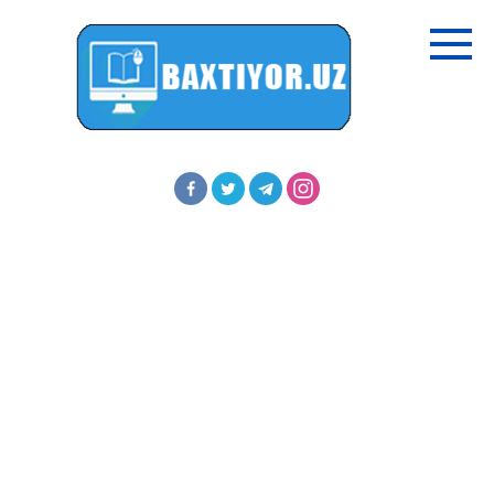
Перейти
к
контенту