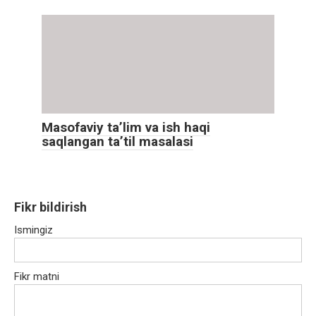
Masofaviy ta’lim va ish haqi
saqlangan ta’til masalasi
Fikr bildirish
Ismingiz
Fikr matni