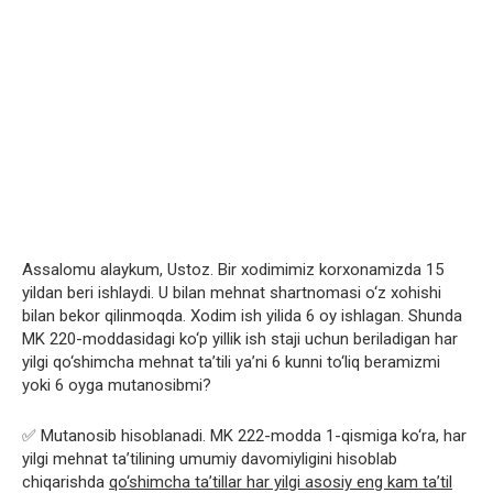
Assalomu alaykum, Ustoz. Bir xodimimiz korxonamizda 15
yildan beri ishlaydi. U bilan mehnat shartnomasi o‘z xohishi
bilan bekor qilinmoqda. Xodim ish yilida 6 oy ishlagan. Shunda
MK 220-moddasidagi ko‘p yillik ish staji uchun beriladigan har
yilgi qo‘shimcha mehnat ta’tili ya’ni 6 kunni to‘liq beramizmi
yoki 6 oyga mutanosibmi?
✅ Mutanosib hisoblanadi. MK 222-modda 1-qismiga ko‘ra, har
yilgi mehnat ta’tilining umumiy davomiyligini hisoblab
chiqarishda
qo‘shimcha ta’tillar har yilgi asosiy eng kam ta’til