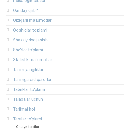
Psixologik testlar
Qanday qilib?
Qiziqarli ma’lumotlar
Qo‘shiqlar to‘plami
Shaxsiy rivojlanish
She’rlar to‘plami
Statistik ma’lumotlar
Ta’lim yangiliklari
Ta’limga oid qarorlar
Tabriklar to'plami
Talabalar uchun
Tarjimai hol
Testlar to‘plami
Onlayn testlar