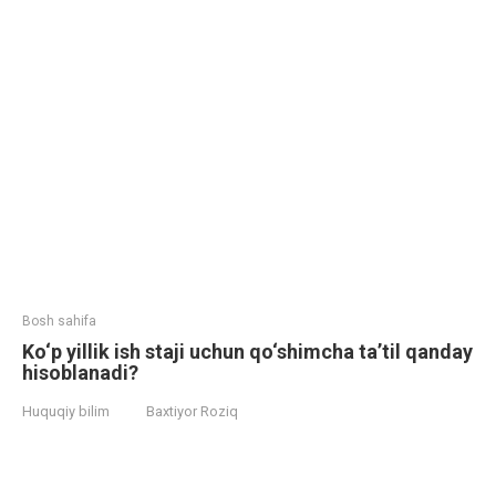
Bosh sahifa
Ko‘p yillik ish staji uchun qo‘shimcha ta’til qanday
hisoblanadi?
Huquqiy bilim
Baxtiyor Roziq