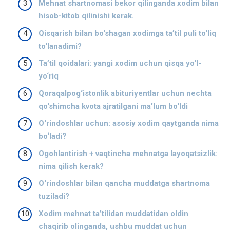
Mehnat shartnomasi bekor qilinganda xodim bilan
hisob-kitob qilinishi kerak.
Qisqarish bilan bo‘shagan xodimga ta’til puli to‘liq
to‘lanadimi?
Ta’til qoidalari: yangi xodim uchun qisqa yo‘l-
yo‘riq
Qoraqalpog‘istonlik abituriyentlar uchun nechta
qo‘shimcha kvota ajratilgani ma’lum bo‘ldi
O‘rindoshlar uchun: asosiy xodim qaytganda nima
bo‘ladi?
Ogohlantirish + vaqtincha mehnatga layoqatsizlik:
nima qilish kerak?
O‘rindoshlar bilan qancha muddatga shartnoma
tuziladi?
Xodim mehnat taʼtilidan muddatidan oldin
chaqirib olinganda, ushbu muddat uchun