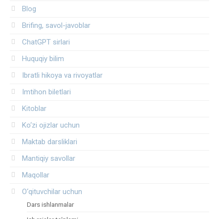
Blog
Brifing, savol-javoblar
ChatGPT sirlari
Huquqiy bilim
Ibratli hikoya va rivoyatlar
Imtihon biletlari
Kitoblar
Ko‘zi ojizlar uchun
Maktab darsliklari
Mantiqiy savollar
Maqollar
O‘qituvchilar uchun
Dars ishlanmalar