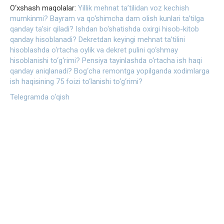
O‘xshash maqolalar:
Yillik mehnat ta’tilidan voz kechish
mumkinmi?
Bayram va qo‘shimcha dam olish kunlari ta’tilga
qanday ta’sir qiladi?
Ishdan bo‘shatishda oxirgi hisob-kitob
qanday hisoblanadi?
Dekretdan keyingi mehnat taʼtilini
hisoblashda o‘rtacha oylik va dekret pulini qo‘shmay
hisoblanishi to‘g‘rimi?
Pensiya tayinlashda o‘rtacha ish haqi
qanday aniqlanadi?
Bog‘cha remontga yopilganda xodimlarga
ish haqisining 75 foizi to‘lanishi to‘g‘rimi?
Telegramda o‘qish