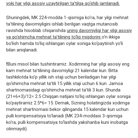
yoki har yilgi asosiy uzaytirilgan ta’tilga qo‘shib jamlanadi.
Shuningdek, MK 224-modda 1-qismiga ko‘ra, har yilgi mehnat
ta’tilining davomiyligini ishlab berilgan vaqtga mutanosib
ravishda hisoblab chiqarishda
uning davomiyligi har yilgi asosiy
va qo‘shimcha mehnat ta’tilining to‘liq miqdorini
o‘n ikkiga
bo‘lish hamda to‘liq ishlangan oylar soniga ko‘paytirish yo‘li
bilan aniqlanadi.
❗️Buni misol bilan tushintiramiz. Xodimning har yilgi asosiy eng
kam mehnat ta’tilining davomiyligi 21 kalendar kun. Bitta
tashkilotda ko‘p yillik ish staji uchun beriladigan har yilgi
qo‘shimcha mehnat ta’tili 15 yillik staji uchun 6 kun. Jamoa
shartnomasidagi qo‘shimcha mehnat ta’tili 3 kun. Shunda
(21+6+3)/12= 2.5 Chiqqan natijani to‘liq ishlangan oylar soniga
ko‘paytiramiz 2.5*6= 15. Demak, Sizning holatingizda xodimga
mehnat shartnomasi bekor qilinganda 15 kalendar kun uchun
pulli kompensatsiya to‘lanadi (MK 234-moddasi 3-qismiga
ko’ra, pulli kompensatsiya to‘lashda yakshanba kuni inobatga
olinmaydi).