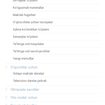
Ish rejalar to‘plami
Ko‘rgazmali materiallar
Maktab hujjatlari
O‘qituvchilar uchun tavsiyalar
Sahna ko‘rinishlari to‘plami
Senariylar to‘plami
Ta’limga oid maqolalar
Ta’limga oid savol-javoblar
Yangi metodlar
O‘quvchilar uchun
Onlayn maktab darslari
Televizion darslar jadvali
Olimpiada savollari
Ota-onalar uchun