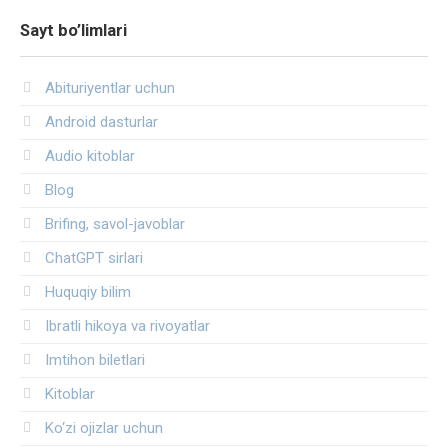
Sayt bo’limlari
Abituriyentlar uchun
Android dasturlar
Audio kitoblar
Blog
Brifing, savol-javoblar
ChatGPT sirlari
Huquqiy bilim
Ibratli hikoya va rivoyatlar
Imtihon biletlari
Kitoblar
Ko‘zi ojizlar uchun