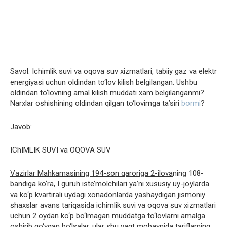
Savol: Ichimlik suvi va oqova suv xizmatlari, tabiiy gaz va elektr
energiyasi uchun oldindan to‘lov kilish belgilangan. Ushbu
oldindan to‘lovning amal kilish muddati xam belgilanganmi?
Narxlar oshishining oldindan qilgan to‘lovimga ta’siri
bormi
?
Javob:
IChIMLIK SUVI va OQOVA SUV
Vazirlar Mahkamasining 194-son qaroriga 2-ilova
ning 108-
bandiga ko‘ra, I guruh iste’molchilari ya’ni xususiy uy-joylarda
va ko‘p kvartirali uydagi xonadonlarda yashaydigan jismoniy
shaxslar avans tariqasida ichimlik suvi va oqova suv xizmatlari
uchun 2 oydan ko‘p bo‘lmagan muddatga to‘lovlarni amalga
oshirib qo‘ygan bo‘lsalar, ular shu vaqt mobaynida tariflarning