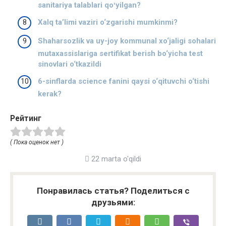
sanitariya talablari qoʻyilgan?
Xalq ta’limi vaziri o‘zgarishi mumkinmi?
Shaharsozlik va uy-joy kommunal xo‘jaligi sohalari
mutaxassislariga sertifikat berish bo‘yicha test
sinovlari o‘tkazildi
6-sinflarda science fanini qaysi o‘qituvchi o‘tishi
kerak?
Рейтинг
( Пока оценок нет )
22 marta o'qildi
Понравилась статья? Поделиться с
друзьями: