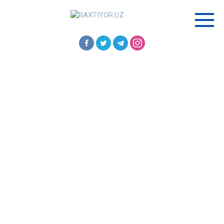
Перейти
к
контенту