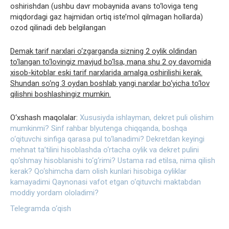
oshirishdan (ushbu davr mobaynida avans to‘loviga teng
miqdordagi gaz hajmidan ortiq iste’mol qilmagan hollarda)
ozod qilinadi deb belgilangan
Demak tarif narxlari o‘zgarganda sizning 2 oylik oldindan
to‘langan to‘lovingiz mavjud bo‘lsa, mana shu 2 oy davomida
xisob-kitoblar eski tarif narxlarida amalga oshirilishi kerak.
Shundan so‘ng 3 oydan boshlab yangi narxlar bo‘yicha to‘lov
qilishni boshlashingiz mumkin.
O‘xshash maqolalar:
Xususiyda ishlayman, dekret puli olishim
mumkinmi?
Sinf rahbar blyutenga chiqqanda, boshqa
o‘qituvchi sinfiga qarasa pul to‘lanadimi?
Dekretdan keyingi
mehnat taʼtilini hisoblashda o‘rtacha oylik va dekret pulini
qo‘shmay hisoblanishi to‘g‘rimi?
Ustama rad etilsa, nima qilish
kerak?
Qo‘shimcha dam olish kunlari hisobiga oyliklar
kamayadimi
Qaynonasi vafot etgan o‘qituvchi maktabdan
moddiy yordam ololadimi?
Telegramda o‘qish