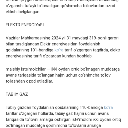
o‘zgarishi tufayli to‘lanadigan qo‘shimcha to‘lovlardan ozod
etilishi belgilangan.
ELEKTR ENERGIYaSI
Vazirlar Mahkamasining 2024 yil 31 maydagi 319-sonli qarori
bilan tasdiqlangan Elektr energiyasidan foydalanish
qoidalarining 101-bandiga
ko‘ra
tarif o‘zgargan taqdirda, elektr
energiyasining tarifi o‘zgargan kundan boshlab:
maishiy iste’molchilar — ikki oydan ortiq bo‘lmagan muddatga
avans tariqasida to‘langan hajm uchun qo‘shimcha to‘lov
to‘lashdan ozod etiladilar.
TABIIY GAZ
Tabiiy gazdan foydalanish qoidalarining 110-bandiga
ko‘ra
tariflar o‘zgargan hollarda, tabiiy gaz hajmi uchun avans
tariqasida to‘lovni amalga oshirgan iste’molchi ikki oydan ortiq
bo‘lmagan muddatga qo‘shimcha to‘lovlarni amalga