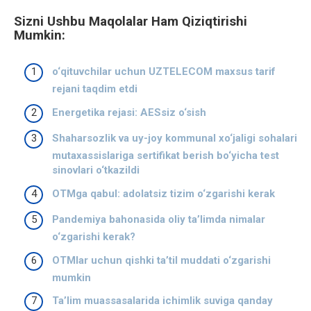
Sizni Ushbu Maqolalar Ham Qiziqtirishi
Mumkin:
o‘qituvchilar uchun UZTELECOM maxsus tarif
rejani taqdim etdi
Energetika rejasi: AESsiz o‘sish
Shaharsozlik va uy-joy kommunal xo‘jaligi sohalari
mutaxassislariga sertifikat berish bo‘yicha test
sinovlari o‘tkazildi
OTMga qabul: adolatsiz tizim o‘zgarishi kerak
Pandemiya bahonasida oliy ta’limda nimalar
o‘zgarishi kerak?
OTMlar uchun qishki ta’til muddati o‘zgarishi
mumkin
Taʼlim muassasalarida ichimlik suviga qanday