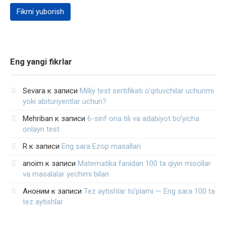
Eng yangi fikrlar
Sevara
к записи
Milliy test sertifikati o‘qituvchilar uchunmi
yoki abituriyentlar uchun?
Mehriban
к записи
6-sinf ona tili va adabiyot bo‘yicha
onlayn test
R
к записи
Eng sara Ezop masallari
anoim
к записи
Matematika fanidan 100 ta qiyin misollar
va masalalar yechimi bilan
Аноним
к записи
Tez aytishlar to‘plami — Eng sara 100 ta
tez aytishlar