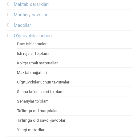
Maktab darsliklari
Mantiqiy savollar
Maqollar
O‘qituvchilar uchun
Dars ishlanmalar
Ish rejalar to‘plami
Ko‘rgazmali materiallar
Maktab hujjatlari
O‘qituvchilar uchun tavsiyalar
Sahna ko‘rinishlari to‘plami
Senariylar to‘plami
Ta’limga oid maqolalar
Ta’limga oid savol-javoblar
Yangi metodlar