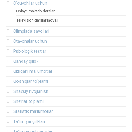
O‘quvchilar uchun
Onlayn maktab darslari
Televizion darslar jadvali
Olimpiada savollari
Ota-onalar uchun
Psixologik testlar
Qanday qilib?
Qiziqarli ma’lumotlar
Qo‘shiqlar to‘plami
Shaxsiy rivojlanish
She’rlar to‘plami
Statistik ma’lumotlar
Ta’lim yangiliklari
Ta’limga oid qarorlar