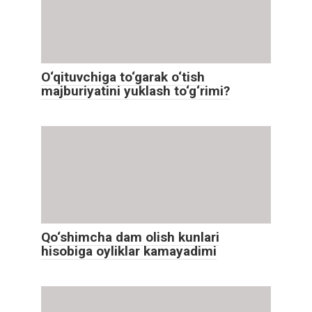
O‘qituvchiga to‘garak o‘tish
majburiyatini yuklash to‘g‘rimi?
Qo‘shimcha dam olish kunlari
hisobiga oyliklar kamayadimi