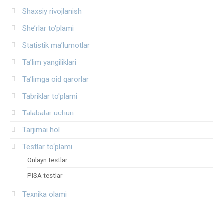
Shaxsiy rivojlanish
She’rlar to‘plami
Statistik ma’lumotlar
Ta’lim yangiliklari
Ta’limga oid qarorlar
Tabriklar to'plami
Talabalar uchun
Tarjimai hol
Testlar to‘plami
Onlayn testlar
PISA testlar
Texnika olami