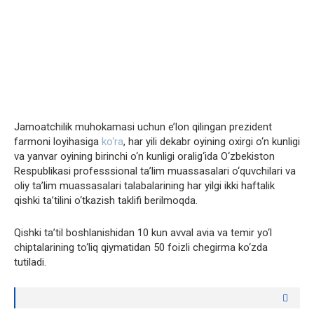
Jamoatchilik muhokamasi uchun e’lon qilingan prezident
farmoni loyihasiga
ko‘ra
, har yili dekabr oyining oxirgi o‘n kunligi
va yanvar oyining birinchi o‘n kunligi oralig‘ida O‘zbekiston
Respublikasi professsional ta’lim muassasalari o‘quvchilari va
oliy ta’lim muassasalari talabalarining har yilgi ikki haftalik
qishki ta’tilini o‘tkazish taklifi berilmoqda.
Qishki ta’til boshlanishidan 10 kun avval avia va temir yo‘l
chiptalarining to‘liq qiymatidan 50 foizli chegirma ko‘zda
tutiladi.