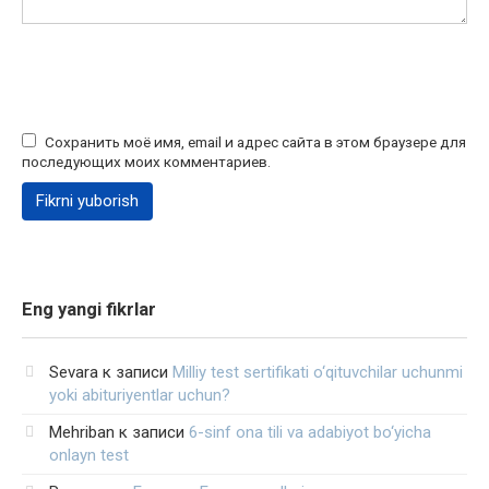
Сохранить моё имя, email и адрес сайта в этом браузере для
последующих моих комментариев.
Eng yangi fikrlar
Sevara
к записи
Milliy test sertifikati o‘qituvchilar uchunmi
yoki abituriyentlar uchun?
Mehriban
к записи
6-sinf ona tili va adabiyot bo‘yicha
onlayn test