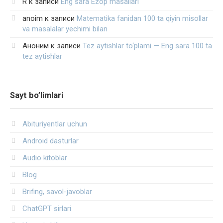
R
к записи
Eng sara Ezop masallari
anoim
к записи
Matematika fanidan 100 ta qiyin misollar
va masalalar yechimi bilan
Аноним
к записи
Tez aytishlar to‘plami — Eng sara 100 ta
tez aytishlar
Sayt bo’limlari
Abituriyentlar uchun
Android dasturlar
Audio kitoblar
Blog
Brifing, savol-javoblar
ChatGPT sirlari