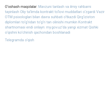
O‘xshash maqolalar:
Mavzuni tanlash va ilmiy rahbarni
tayinlash
Oliy ta’limda kontrakt to‘lovi muddatlari o‘zgardi
Vazir
OTM psixologlari bilan davra suhbati o‘tkazdi
Qirg‘iziston
diplomlari to‘g‘ridan to‘g‘ri tan olinishi mumkin
Kontrakt
shartnomasi endi onlayn: my.gov.uz’da yangi xizmat
Qishki
o‘qishni ko‘chirish qachondan boshlanadi
Telegramda o‘qish