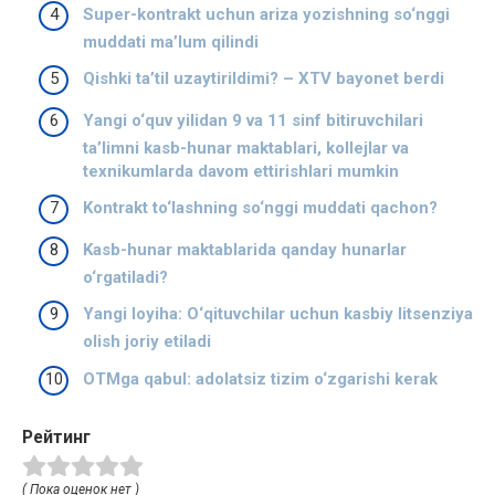
Super-kontrakt uchun ariza yozishning so‘nggi
muddati ma’lum qilindi
Qishki ta’til uzaytirildimi? – XTV bayonet berdi
Yangi o‘quv yilidan 9 va 11 sinf bitiruvchilari
ta’limni kasb-hunar maktablari, kollejlar va
texnikumlarda davom ettirishlari mumkin
Kontrakt to‘lashning so‘nggi muddati qachon?
Kasb-hunar maktablarida qanday hunarlar
o‘rgatiladi?
Yangi loyiha: O‘qituvchilar uchun kasbiy litsenziya
olish joriy etiladi
OTMga qabul: adolatsiz tizim o‘zgarishi kerak
Рейтинг
( Пока оценок нет )