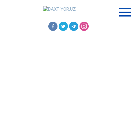
Перейти
к
контенту