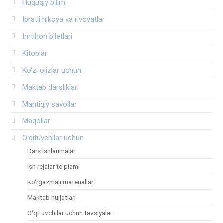
Huquqiy bilim
Ibratli hikoya va rivoyatlar
Imtihon biletlari
Kitoblar
Ko‘zi ojizlar uchun
Maktab darsliklari
Mantiqiy savollar
Maqollar
O‘qituvchilar uchun
Dars ishlanmalar
Ish rejalar to‘plami
Ko‘rgazmali materiallar
Maktab hujjatlari
O‘qituvchilar uchun tavsiyalar