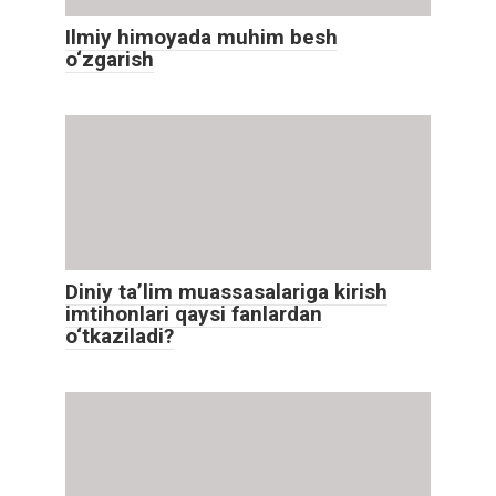
Ilmiy himoyada muhim besh
o‘zgarish
Diniy ta’lim muassasalariga kirish
imtihonlari qaysi fanlardan
o‘tkaziladi?