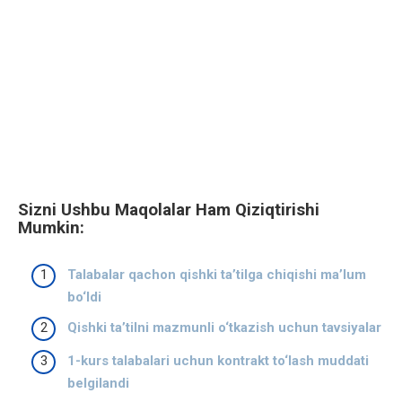
Sizni Ushbu Maqolalar Ham Qiziqtirishi
Mumkin:
Talabalar qachon qishki ta’tilga chiqishi ma’lum
bo‘ldi
Qishki ta’tilni mazmunli o‘tkazish uchun tavsiyalar
1-kurs talabalari uchun kontrakt to‘lash muddati
belgilandi