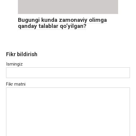
Bugungi kunda zamonaviy olimga
qanday talablar qo‘yilgan?
Fikr bildirish
Ismingiz
Fikr matni