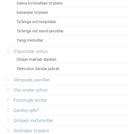
Sahna ko‘rinishlari to‘plami
Senariylar to‘plami
Ta’limga oid maqolalar
Ta’limga oid savol-javoblar
Yangi metodlar
O‘quvchilar uchun
Onlayn maktab darslari
Televizion darslar jadvali
Olimpiada savollari
Ota-onalar uchun
Psixologik testlar
Qanday qilib?
Qiziqarli ma’lumotlar
Qo‘shiqlar to‘plami