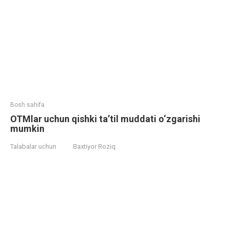
Bosh sahifa
OTMlar uchun qishki ta’til muddati o‘zgarishi
mumkin
Talabalar uchun
Baxtiyor Roziq