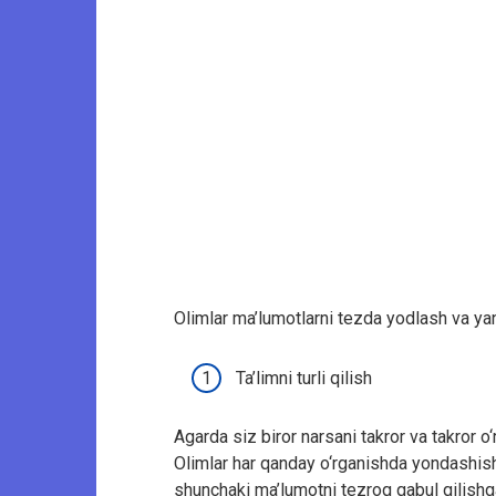
Olimlar ma’lumotlarni tezda yodlash va ya
Ta’limni turli qilish
Agarda siz biror narsani takror va takror 
Olimlar har qanday o‘rganishda yondashish
shunchaki ma’lumotni tezroq qabul qilish