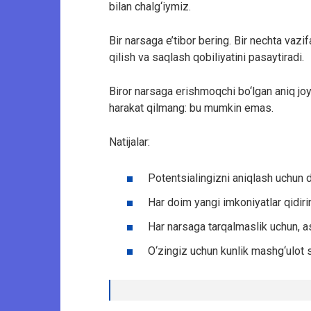
bilan chalg‘iymiz.
Bir narsaga e’tibor bering. Bir nechta vazi
qilish va saqlash qobiliyatini pasaytiradi.
Biror narsaga erishmoqchi bo‘lgan aniq joy
harakat qilmang: bu mumkin emas.
Natijalar:
Potentsialingizni aniqlash uchun 
Har doim yangi imkoniyatlar qidiri
Har narsaga tarqalmaslik uchun, as
O‘zingiz uchun kunlik mashg‘ulot si