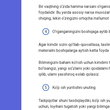
Bir vaqtning o‘zida hamma narsani o‘rganish
foydalidir. Bu yerda asosiy narsa muvozana
chiqing, lekin o‘zingizni ortiqcha ma’lumot
O‘rganganingizni boshqaga aytib 
Agar kimdir sizni qo‘llab-quvvatlasa, tasl
materialni boshqalarga aytish katta foyda 
Bilimingizni baham ko‘rish uchun kimdirni t
bo‘lsangiz, yangi so‘zlarni yoki qoidalarn
qilib, ularni yaxshiroq eslab qolasiz.
Ko‘p ish yuritishni unuting
Tadqiqotlar shuni tasdiqlaydiki, ko‘p ish yu
uchun, loyihani tugatish yoki yangi bilimg