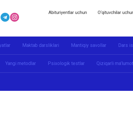
Abituriyentlar uchun
O‘qituvchilar uchu
yatlar
Maktab darsliklari
Mantiqiy savollar
Dars i
Yangi metodlar
Psixologik testlar
Qiziqarli ma’lumot