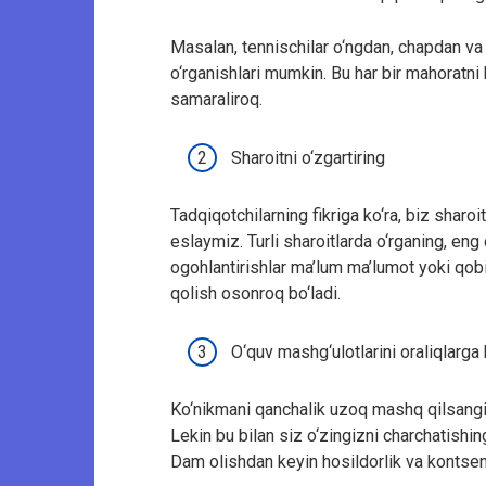
Masalan, tennischilar o‘ngdan, chapdan va
o‘rganishlari mumkin. Bu har bir mahoratni 
samaraliroq.
Sharoitni o‘zgartiring
Tadqiqotchilarning fikriga ko‘ra, biz shar
eslaymiz. Turli sharoitlarda o‘rganing, eng
ogohlantirishlar ma’lum ma’lumot yoki qobil
qolish osonroq bo‘ladi.
O‘quv mashg‘ulotlarini oraliqlarga 
Ko‘nikmani qanchalik uzoq mashq qilsangi
Lekin bu bilan siz o‘zingizni charchatishi
Dam olishdan keyin hosildorlik va kontsen