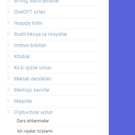
Brifing, savol-javoblar
ChatGPT sirlari
Huquqiy bilim
Ibratli hikoya va rivoyatlar
Imtihon biletlari
Kitoblar
Ko‘zi ojizlar uchun
Maktab darsliklari
Mantiqiy savollar
Maqollar
O‘qituvchilar uchun
Dars ishlanmalar
Ish rejalar to‘plami