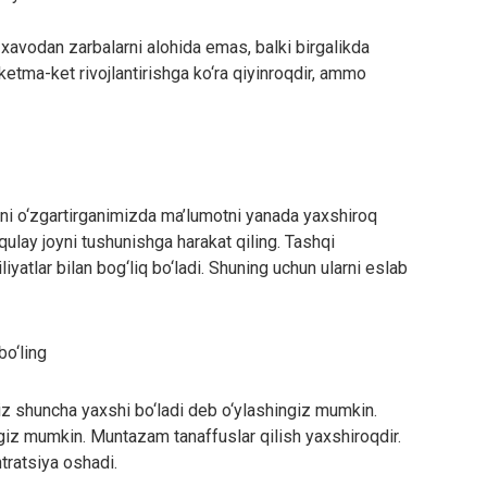
 xavodan zarbalarni alohida emas, balki birgalikda
ketma-ket rivojlantirishga ko‘ra qiyinroqdir, ammo
oitni o‘zgartirganimizda ma’lumotni yanada yaxshiroq
 qulay joyni tushunishga harakat qiling. Tashqi
iyatlar bilan bog‘liq bo‘ladi. Shuning uchun ularni eslab
bo‘ling
z shuncha yaxshi bo‘ladi deb o‘ylashingiz mumkin.
ngiz mumkin. Muntazam tanaffuslar qilish yaxshiroqdir.
tratsiya oshadi.