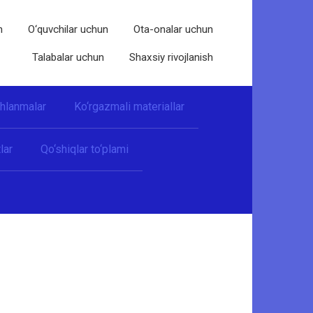
n
O‘quvchilar uchun
Ota-onalar uchun
Talabalar uchun
Shaxsiy rivojlanish
shlanmalar
Ko‘rgazmali materiallar
lar
Qo‘shiqlar to‘plami