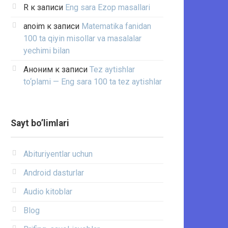
R
к записи
Eng sara Ezop masallari
anoim
к записи
Matematika fanidan
100 ta qiyin misollar va masalalar
yechimi bilan
Аноним
к записи
Tez aytishlar
to‘plami — Eng sara 100 ta tez aytishlar
Sayt bo’limlari
Abituriyentlar uchun
Android dasturlar
Audio kitoblar
Blog