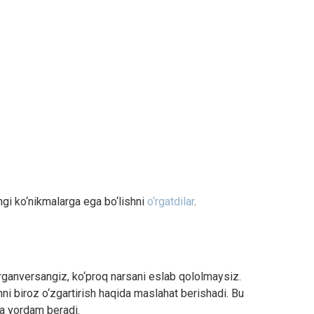
ngi ko‘nikmalarga ega bo‘lishni
o‘rgatdilar
.
o‘rganversangiz, ko‘proq narsani eslab qololmaysiz.
ni biroz o‘zgartirish haqida maslahat berishadi. Bu
ga yordam beradi.