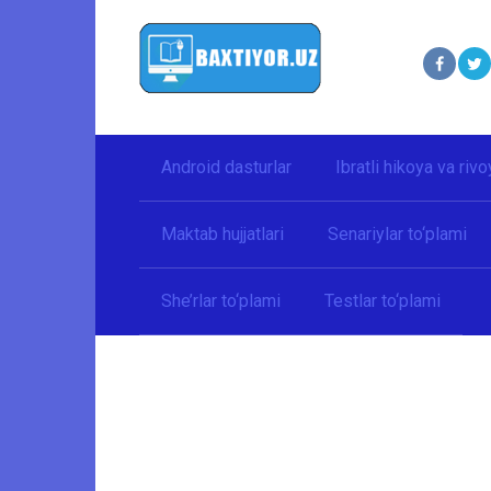
Перейти
к
контенту
Android dasturlar
Ibratli hikoya va rivo
Maktab hujjatlari
Senariylar to‘plami
She’rlar to‘plami
Testlar to‘plami