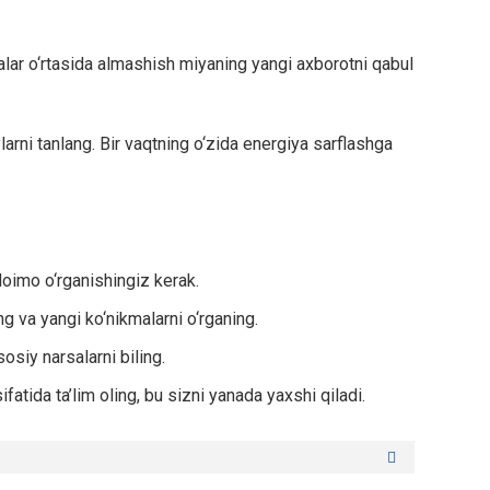
falar o‘rtasida almashish miyaning yangi axborotni qabul
larni tanlang. Bir vaqtning o‘zida energiya sarflashga
doimo o‘rganishingiz kerak.
ng va yangi ko‘nikmalarni o‘rganing.
osiy narsalarni biling.
fatida ta’lim oling, bu sizni yanada yaxshi qiladi.