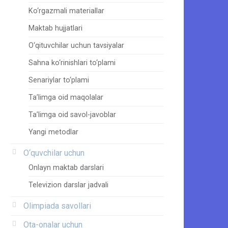
Ko‘rgazmali materiallar
Maktab hujjatlari
O‘qituvchilar uchun tavsiyalar
Sahna ko‘rinishlari to‘plami
Senariylar to‘plami
Ta’limga oid maqolalar
Ta’limga oid savol-javoblar
Yangi metodlar
O‘quvchilar uchun
Onlayn maktab darslari
Televizion darslar jadvali
Olimpiada savollari
Ota-onalar uchun