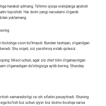
ga harakat qilmang. Ta’limni qisqa oraliqlarga ajratish
tni topishdir. Har doim yangi narsalarni o‘rganib
 bilan yuklamang.
bering
im bolishga oson bo‘lmaydi. Bundan tashqari, o‘rganilgan
beradi. Shu orqali, siz yaxshiroq eslab qolasiz.
oping. Misol uchun, agar siz chet tilini o‘rganayotgan
i ham o‘rganadigan do‘stingizga aytib bering. Shunday
ritish samaradorligi va ish sifatini pasaytiradi. Shuning
a ega bo‘lish biz uchun qiyin: biz doimo boshqa narsa