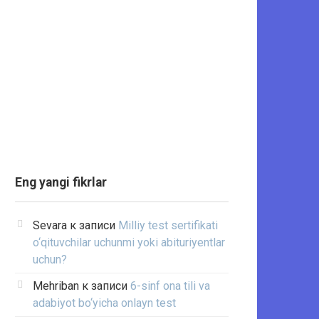
Eng yangi fikrlar
Sevara
к записи
Milliy test sertifikati
o‘qituvchilar uchunmi yoki abituriyentlar
uchun?
Mehriban
к записи
6-sinf ona tili va
adabiyot bo‘yicha onlayn test