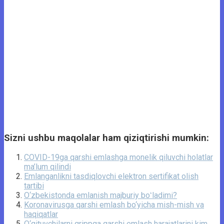
Sizni ushbu maqolalar ham qiziqtirishi mumkin:
COVID-19ga qarshi emlashga monelik qiluvchi holatlar
ma’lum qilindi
Emlanganlikni tasdiqlovchi elektron sertifikat olish
tartibi
O‘zbekistonda emlanish majburiy boʻladimi?
Koronavirusga qarshi emlash bo‘yicha mish-mish va
haqiqatlar
O‘qituvchilarni grippga qarshi emlash harajatlarini kim