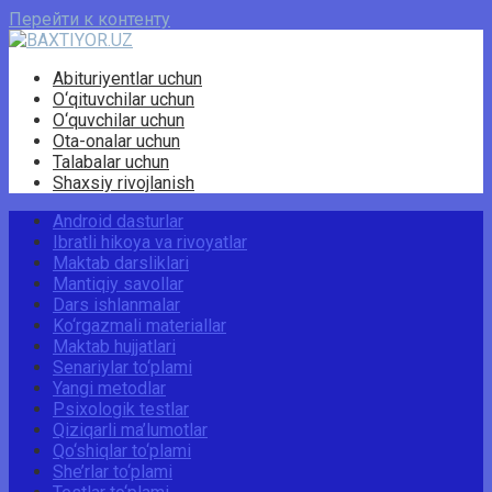
Перейти к контенту
Abituriyentlar uchun
O‘qituvchilar uchun
O‘quvchilar uchun
Ota-onalar uchun
Talabalar uchun
Shaxsiy rivojlanish
Android dasturlar
Ibratli hikoya va rivoyatlar
Maktab darsliklari
Mantiqiy savollar
Dars ishlanmalar
Ko‘rgazmali materiallar
Maktab hujjatlari
Senariylar to‘plami
Yangi metodlar
Psixologik testlar
Qiziqarli ma’lumotlar
Qo‘shiqlar to‘plami
She’rlar to‘plami