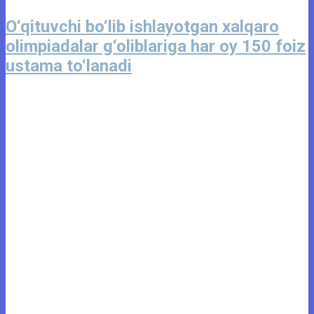
O‘qituvchi bo‘lib ishlayotgan xalqaro
olimpiadalar g‘oliblariga har oy 150 foiz
ustama to‘lanadi