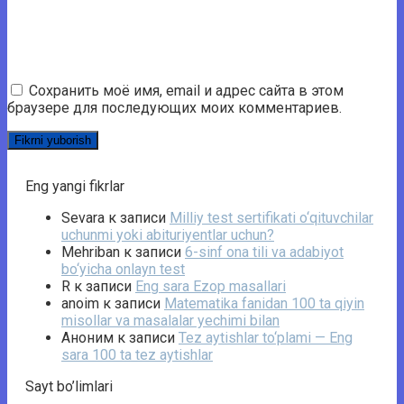
Сохранить моё имя, email и адрес сайта в этом
браузере для последующих моих комментариев.
Eng yangi fikrlar
Sevara
к записи
Milliy test sertifikati o‘qituvchilar
uchunmi yoki abituriyentlar uchun?
Mehriban
к записи
6-sinf ona tili va adabiyot
bo‘yicha onlayn test
R
к записи
Eng sara Ezop masallari
anoim
к записи
Matematika fanidan 100 ta qiyin
misollar va masalalar yechimi bilan
Аноним
к записи
Tez aytishlar to‘plami — Eng
sara 100 ta tez aytishlar
Sayt bo’limlari