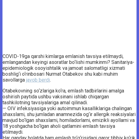
COVID-19ga qarshi kimlarga emlanish tavsiya etilmaydi,
emlangandan keyingi asoratlar bo‘lishi mumkinmi? Sanitariya-
epidemiologik osoyishtalik va jamoat salomatligi xizmati
boshlig‘i o‘rinbosari Nurmat Otabekov shu kabi muhim
savollarga
javob berdi
.
Otabekovning so‘zlariga ko‘ra, emlash tadbirlarini amalga
oshirish paytida ushbu vaksinani ishlab chiqargan
tashkilotning tavsiyalariga amal qilinadi.
— OIV infeksiyasiga yoki autoimmun kasalliklariga chalingan
shaxslarni, shu jumladan anamnezida og‘ir allergik reaksiyalari
mavjud bo‘lgan shaxslarni, homiladorlarni, emizikli ayollarni va
18 yoshgacha bo‘lgan aholi qatlamini emlash tavsiya
etilmaydi.
Har qanday holatda ham emlash to‘g‘risidagi qaror tibbiy ko‘rik