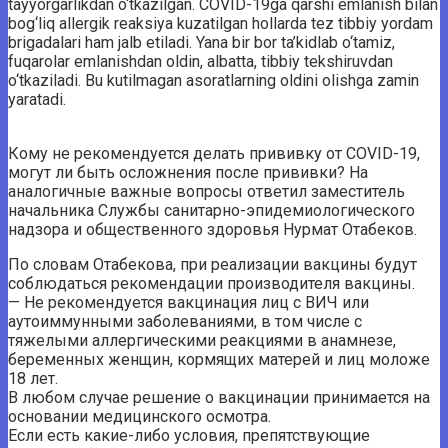
tayyorgarlikdan o‘tkazilgan. COVID-19ga qarshi emlanish bilan
bog‘liq allergik reaksiya kuzatilgan hollarda tez tibbiy yordam
brigadalari ham jalb etiladi. Yana bir bor ta’kidlab o‘tamiz,
fuqarolar emlanishdan oldin, albatta, tibbiy tekshiruvdan
o‘tkaziladi. Bu kutilmagan asoratlarning oldini olishga zamin
yaratadi.
Кому не рекомендуется делать прививку от COVID-19,
могут ли быть осложнения после прививки? На
аналогичные важные вопросы ответил заместитель
начальника Службы санитарно-эпидемиологического
надзора и общественного здоровья Нурмат Отабеков.
По словам Отабекова, при реализации вакцины будут
соблюдаться рекомендации производителя вакцины.
— Не рекомендуется вакцинация лиц с ВИЧ или
аутоиммунными заболеваниями, в том числе с
тяжелыми аллергическими реакциями в анамнезе,
беременных женщин, кормящих матерей и лиц моложе
18 лет.
В любом случае решение о вакцинации принимается на
основании медицинского осмотра.
Если есть какие-либо условия, препятствующие