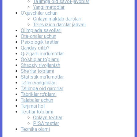
Ta’limga oid savol-javoblar
Yangi metodlar
O‘quvchilar uchun
Onlayn maktab darslari
Televizion darslar jadvali
Olimpiada savollari
Ota-onalar uchun
Psixologik testlar
Qanday qilib?
Qiziqarli ma’lumotlar
Qo‘shiqlar to‘plami
Shaxsiy rivojlanish
She’rlar to‘plami
Statistik ma’lumotlar
Ta’lim yangiliklari
Ta’limga oid qarorlar
Tabriklar to'plami
Talabalar uchun
Tarjimai hol
Testlar to‘plami
Onlayn testlar
PISA testlar
Texnika olami