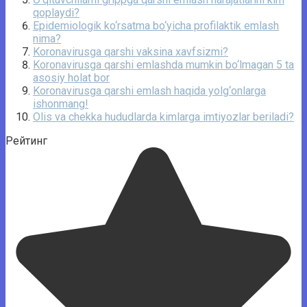
qoplaydi?
Epidemiologik ko‘rsatma bo‘yicha profilaktik emlash
nima?
Koronavirusga qarshi vaksina xavfsizmi?
Koronavirusga qarshi emlashda mumkin bo‘lmagan 5 ta
asosiy holat bor
Koronavirusga qarshi emlash haqida yolg‘onlarga
ishonmang!
Olis va chekka hududlarda kimlarga imtiyozlar beriladi?
Рейтинг