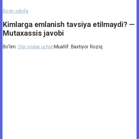
Bosh sahifa
Kimlarga emlanish tavsiya etilmaydi? —
Mutaxassis javobi
Bo‘lim:
Ota-onalar uchun
Muallif:
Baxtiyor Roziq