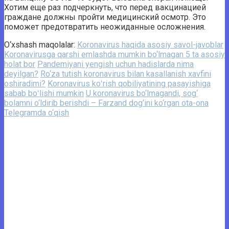
Хотим еще раз подчеркнуть, что перед вакцинацией
граждане должны пройти медицинский осмотр. Это
поможет предотвратить неожиданные осложнения.
O‘xshash maqolalar:
Koronavirus haqida asosiy savol-javoblar
Koronavirusga qarshi emlashda mumkin bo‘lmagan 5 ta asosiy
holat bor
Pandemiyani yengish uchun hadislarda nima
deyilgan?
Ro‘za tutish koronavirus bilan kasallanish xavfini
oshiradimi?
Koronavirus koʻrish qobiliyatining pasayishiga
sabab boʻlishi mumkin
U koronavirus bo‘lmagandi, sog‘
bolamni o‘ldirib berishdi – Farzand dog‘ini ko‘rgan ota-ona
Telegramda o‘qish