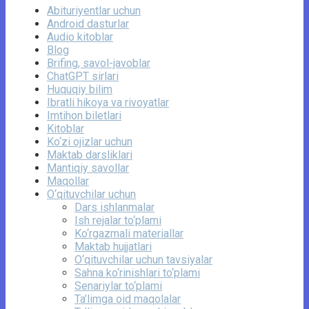
Abituriyentlar uchun
Android dasturlar
Audio kitoblar
Blog
Brifing, savol-javoblar
ChatGPT sirlari
Huquqiy bilim
Ibratli hikoya va rivoyatlar
Imtihon biletlari
Kitoblar
Ko‘zi ojizlar uchun
Maktab darsliklari
Mantiqiy savollar
Maqollar
O‘qituvchilar uchun
Dars ishlanmalar
Ish rejalar to‘plami
Ko‘rgazmali materiallar
Maktab hujjatlari
O‘qituvchilar uchun tavsiyalar
Sahna ko‘rinishlari to‘plami
Senariylar to‘plami
Ta’limga oid maqolalar