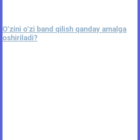
O‘zini o‘zi band qilish qanday amalga
oshiriladi?