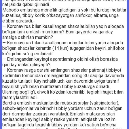
natijasida qabul qilinadi.
Mabodo emlashga mone’lik qiladigan u yoki bu turdagi holatlar
kuzatilsa, tibbiy ko‘rik o‘tkazayotgan shifokor, albatta, unga
e’tibor qaratadi.
— Koronavirus bilan kasallangan shaxslar bilan yaqin aloqada
bo‘lganlarni emlash mumkinmi? Buni qayerda va qanday
amalga oshirish mumkin?
— Koronavirus bilan kasallangan odamlar bilan yaqin aloqada
bo‘lgan shaxslar karantin (14 kun) tugaganidan keyin, shifokor
ko‘rigidan so‘ng emlanadi.
— Emlangandan keyingi asoratlarning oldini olish borasida
qanday ishlar qilinyapti?
— Koronavirusga qarshi emlangan shaxslar patronaj tibbiyot
xodimlari tomonidan emlangandan so‘ng 30 daqiqa davomida
kuzatib turiladi. Keyinchalik uch kun davomida uyiga tashrif
buyurish yo‘li bilan muntazam tibbiy kuzatuvga olinadi.
Ularning sog‘lig‘i, ahvoli ko‘zdan kechirilib, tegishli hujjat bilan
rasmiylashtiriladi.
Barcha emlash maskanlarida mutaxassislar (vaksinatorlar),
asbob-anjomlar va birinchi tibbiy yordam uchun zarur bo‘lgan
dori-darmonlar zaxirasi yaratiladi. Emlash mutaxassislari
emlashdan keyingi salbiy reaksiyalarni aniqlash va lozim
bo‘lgan taqdirda tegishli tibbiy yordam ko‘rsatish bo‘yicha