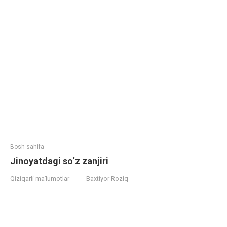
Bosh sahifa
Jinoyatdagi so‘z zanjiri
Qiziqarli ma’lumotlar
Baxtiyor Roziq