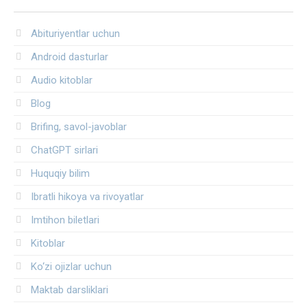
Abituriyentlar uchun
Android dasturlar
Audio kitoblar
Blog
Brifing, savol-javoblar
ChatGPT sirlari
Huquqiy bilim
Ibratli hikoya va rivoyatlar
Imtihon biletlari
Kitoblar
Ko‘zi ojizlar uchun
Maktab darsliklari