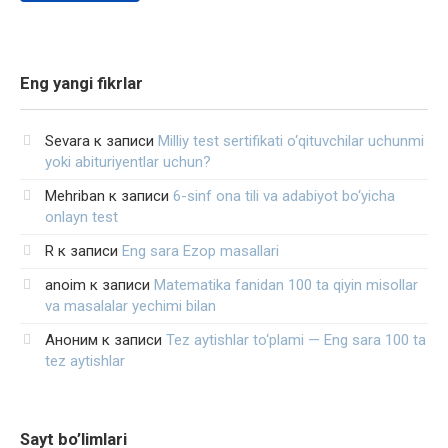
Eng yangi fikrlar
Sevara
к записи
Milliy test sertifikati o‘qituvchilar uchunmi
yoki abituriyentlar uchun?
Mehriban
к записи
6-sinf ona tili va adabiyot bo‘yicha
onlayn test
R
к записи
Eng sara Ezop masallari
anoim
к записи
Matematika fanidan 100 ta qiyin misollar
va masalalar yechimi bilan
Аноним
к записи
Tez aytishlar to‘plami — Eng sara 100 ta
tez aytishlar
Sayt bo’limlari