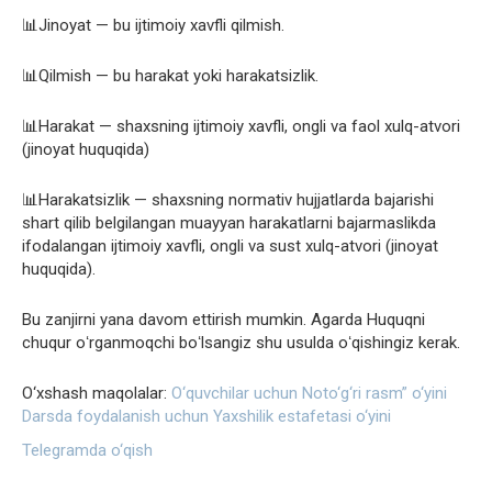
📊Jinoyat — bu ijtimoiy xavfli qilmish.
📊Qilmish — bu harakat yoki harakatsizlik.
📊Harakat — shaxsning ijtimoiy xavfli, ongli va faol xulq-atvori
(jinoyat huquqida)
📊Harakatsizlik — shaxsning normativ hujjatlarda bajarishi
shart qilib belgilangan muayyan harakatlarni bajarmaslikda
ifodalangan ijtimoiy xavfli, ongli va sust xulq-atvori (jinoyat
huquqida).
Bu zanjirni yana davom ettirish mumkin. Agarda Huquqni
chuqur oʻrganmoqchi boʻlsangiz shu usulda oʻqishingiz kerak.
O‘xshash maqolalar:
O‘quvchilar uchun Noto‘g‘ri rasm” o‘yini
Darsda foydalanish uchun Yaxshilik estafetasi o‘yini
Telegramda o‘qish