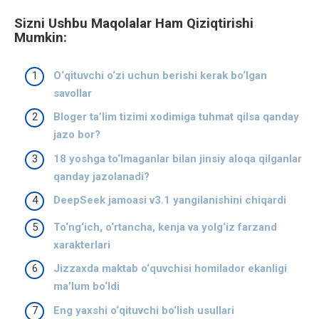
Sizni Ushbu Maqolalar Ham Qiziqtirishi
Mumkin:
O‘qituvchi o‘zi uchun berishi kerak bo‘lgan
savollar
Bloger ta’lim tizimi xodimiga tuhmat qilsa qanday
jazo bor?
18 yoshga to‘lmaganlar bilan jinsiy aloqa qilganlar
qanday jazolanadi?
DeepSeek jamoasi v3.1 yangilanishini chiqardi
To‘ng‘ich, o‘rtancha, kenja va yolg‘iz farzand
xarakterlari
Jizzaxda maktab o‘quvchisi homilador ekanligi
ma’lum bo‘ldi
Eng yaxshi o‘qituvchi bo‘lish usullari