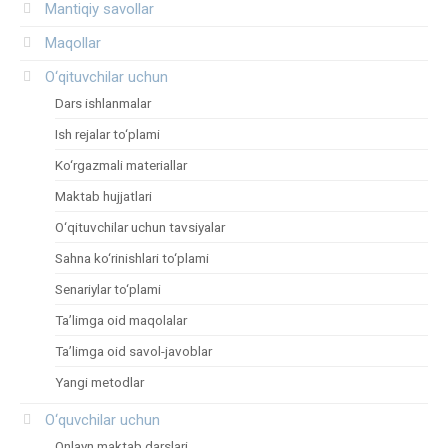
Mantiqiy savollar
Maqollar
O‘qituvchilar uchun
Dars ishlanmalar
Ish rejalar to‘plami
Ko‘rgazmali materiallar
Maktab hujjatlari
O‘qituvchilar uchun tavsiyalar
Sahna ko‘rinishlari to‘plami
Senariylar to‘plami
Ta’limga oid maqolalar
Ta’limga oid savol-javoblar
Yangi metodlar
O‘quvchilar uchun
Onlayn maktab darslari