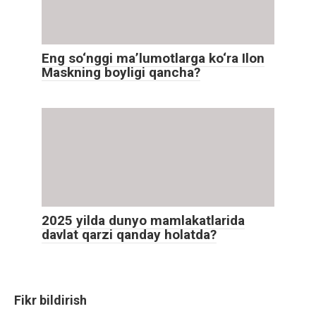
Eng so‘nggi maʼlumotlarga ko‘ra Ilon
Maskning boyligi qancha?
2025 yilda dunyo mamlakatlarida
davlat qarzi qanday holatda?
Fikr bildirish