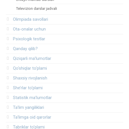
Televizion darslar jadvali
Olimpiada savollari
Ota-onalar uchun
Psixologik testlar
Qanday qilib?
Qiziqarli ma’lumotlar
Qo‘shiqlar to‘plami
Shaxsiy rivojlanish
She’rlar to‘plami
Statistik ma’lumotlar
Ta’lim yangiliklari
Ta’limga oid qarorlar
Tabriklar to'plami