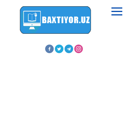
Перейти
к
контенту