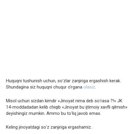
Huquqni tushunish uchun, soʻzlar zanjiriga ergashish kerak.
Shundagina siz huquqni chuqur o’rgana
olasiz
.
Misol uchun sizdan kimdir «Jinoyat nima deb soʻrasa ?!» JK
14-moddadadan kelib chiqib «Jinoyat bu ijtimoiy xavfli qilmish»
deyishingiz mumkin. Ammo bu toʻliq javob emas.
Keling jinoyatdagi soʻz zanjiriga ergashamiz.