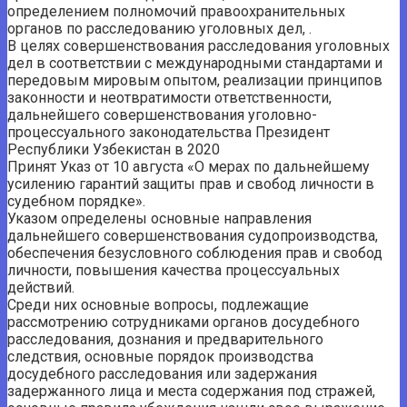
определением полномочий правоохранительных
органов по расследованию уголовных дел, .
В целях совершенствования расследования уголовных
дел в соответствии с международными стандартами и
передовым мировым опытом, реализации принципов
законности и неотвратимости ответственности,
дальнейшего совершенствования уголовно-
процессуального законодательства Президент
Республики Узбекистан в 2020
Принят Указ от 10 августа «О мерах по дальнейшему
усилению гарантий защиты прав и свобод личности в
судебном порядке».
Указом определены основные направления
дальнейшего совершенствования судопроизводства,
обеспечения безусловного соблюдения прав и свобод
личности, повышения качества процессуальных
действий.
Среди них основные вопросы, подлежащие
рассмотрению сотрудниками органов досудебного
расследования, дознания и предварительного
следствия, основные порядок производства
досудебного расследования или задержания
задержанного лица и места содержания под стражей,