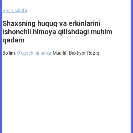
Bosh sahifa
Shaxsning huquq va erkinlarini
ishonchli himoya qilishdagi muhim
qadam
Bo‘lim:
O‘quvchilar uchun
Muallif:
Baxtiyor Roziq