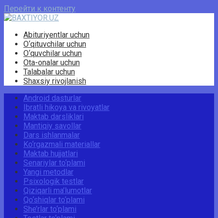
Перейти к контенту
Abituriyentlar uchun
O‘qituvchilar uchun
O‘quvchilar uchun
Ota-onalar uchun
Talabalar uchun
Shaxsiy rivojlanish
Android dasturlar
Ibratli hikoya va rivoyatlar
Maktab darsliklari
Mantiqiy savollar
Dars ishlanmalar
Ko‘rgazmali materiallar
Maktab hujjatlari
Senariylar to‘plami
Yangi metodlar
Psixologik testlar
Qiziqarli ma’lumotlar
Qo‘shiqlar to‘plami
She’rlar to‘plami