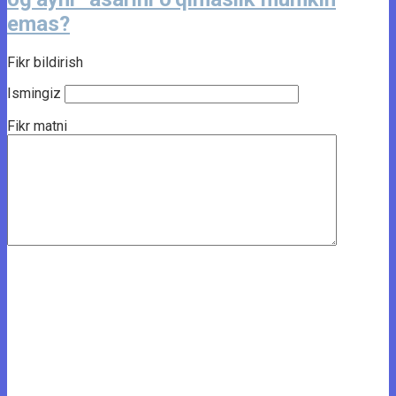
emas?
Fikr bildirish
Ismingiz
Fikr matni