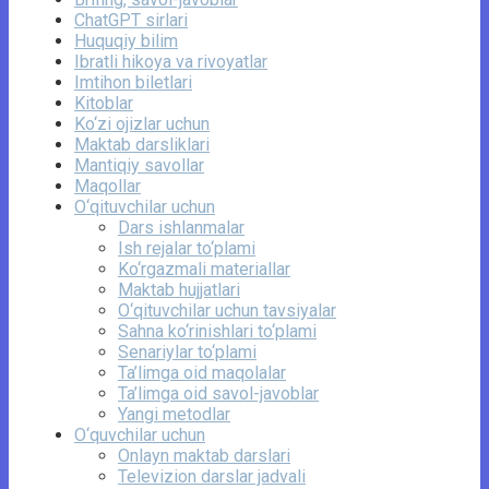
ChatGPT sirlari
Huquqiy bilim
Ibratli hikoya va rivoyatlar
Imtihon biletlari
Kitoblar
Ko‘zi ojizlar uchun
Maktab darsliklari
Mantiqiy savollar
Maqollar
O‘qituvchilar uchun
Dars ishlanmalar
Ish rejalar to‘plami
Ko‘rgazmali materiallar
Maktab hujjatlari
O‘qituvchilar uchun tavsiyalar
Sahna ko‘rinishlari to‘plami
Senariylar to‘plami
Ta’limga oid maqolalar
Ta’limga oid savol-javoblar
Yangi metodlar
O‘quvchilar uchun
Onlayn maktab darslari
Televizion darslar jadvali