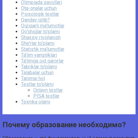
Olimpiada savollari
Ota-onalar uchun
Psixologik testlar
Qanday qilib?
Qiziqarli ma’lumotlar
Qo‘shiqlar to‘plami
Shaxsiy rivojlanish
She’rlar to‘plami
Statistik ma’lumotlar
Ta’lim yangiliklari
Ta’limga oid qarorlar
Tabriklar to'plami
Talabalar uchun
Tarjimai hol
Testlar to‘plami
Onlayn testlar
PISA testlar
Texnika olami
Почему образование необходимо?