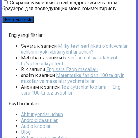
Сохранить моё имя, email и адрес сайта в этом
браузере для последующих моих комментариев.
Eng yangi fikrlar
Sevara
к записи
Milliy test sertifikati o‘qituvchilar
uchunmi yoki abituriyentlar uchun?
Mehriban
к записи
6-sinf ona tili va adabiyot
bo‘yicha onlayn test
R
к записи
Eng sara Ezop masallari
anoim
к записи
Matematika fanidan 100 ta qiyin
misollar va masalalar yechimi bilan
Аноним
к записи
Tez aytishlar to‘plami — Eng
sara 100 ta tez aytishlar
Sayt bo’limlari
Abituriyentlar uchun
Android dasturlar
Audio kitoblar
Blog
Brifing, savol-javoblar