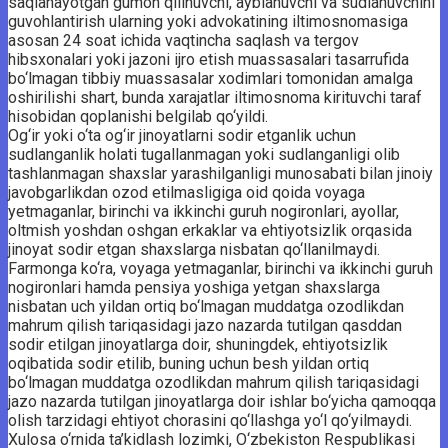
saqlanayotgan gumon qilinuvchi, ayblanuvchi va sudlanuvchini
guvohlantirish ularning yoki advokatining iltimosnomasiga
asosan 24 soat ichida vaqtincha saqlash va tergov
hibsxonalari yoki jazoni ijro etish muassasalari tasarrufida
bo‘lmagan tibbiy muassasalar xodimlari tomonidan amalga
oshirilishi shart, bunda xarajatlar iltimosnoma kirituvchi taraf
hisobidan qoplanishi belgilab qo‘yildi.
Og‘ir yoki o‘ta og‘ir jinoyatlarni sodir etganlik uchun
sudlanganlik holati tugallanmagan yoki sudlanganligi olib
tashlanmagan shaxslar yarashilganligi munosabati bilan jinoiy
javobgarlikdan ozod etilmasligiga oid qoida voyaga
yetmaganlar, birinchi va ikkinchi guruh nogironlari, ayollar,
oltmish yoshdan oshgan erkaklar va ehtiyotsizlik orqasida
jinoyat sodir etgan shaxslarga nisbatan qo‘llanilmaydi.
Farmonga ko‘ra, voyaga yetmaganlar, birinchi va ikkinchi guruh
nogironlari hamda pensiya yoshiga yetgan shaxslarga
nisbatan uch yildan ortiq bo‘lmagan muddatga ozodlikdan
mahrum qilish tariqasidagi jazo nazarda tutilgan qasddan
sodir etilgan jinoyatlarga doir, shuningdek, ehtiyotsizlik
oqibatida sodir etilib, buning uchun besh yildan ortiq
bo‘lmagan muddatga ozodlikdan mahrum qilish tariqasidagi
jazo nazarda tutilgan jinoyatlarga doir ishlar bo‘yicha qamoqqa
olish tarzidagi ehtiyot chorasini qo‘llashga yo‘l qo‘yilmaydi.
Xulosa o‘rnida ta’kidlash lozimki, O‘zbekiston Respublikasi