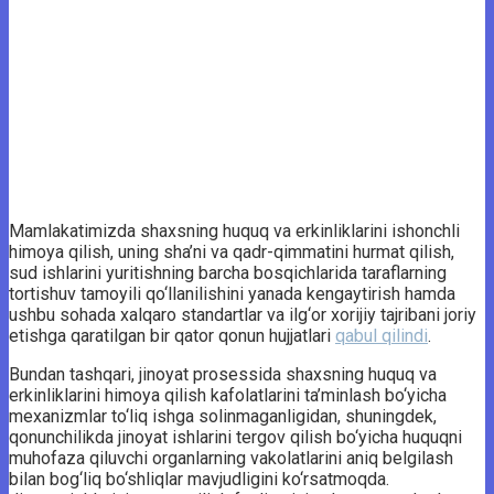
Mamlakatimizda shaxsning huquq va erkinliklarini ishonchli
himoya qilish, uning sha’ni va qadr-qimmatini hurmat qilish,
sud ishlarini yuritishning barcha bosqichlarida taraflarning
tortishuv tamoyili qo‘llanilishini yanada kengaytirish hamda
ushbu sohada xalqaro standartlar va ilg‘or xorijiy tajribani joriy
etishga qaratilgan bir qator qonun hujjatlari
qabul qilindi
.
Bundan tashqari, jinoyat prosessida shaxsning huquq va
erkinliklarini himoya qilish kafolatlarini ta’minlash bo‘yicha
mexanizmlar to‘liq ishga solinmaganligidan, shuningdek,
qonunchilikda jinoyat ishlarini tergov qilish bo‘yicha huquqni
muhofaza qiluvchi organlarning vakolatlarini aniq belgilash
bilan bog‘liq bo‘shliqlar mavjudligini ko‘rsatmoqda.