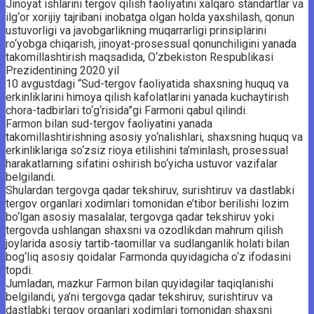
Jinoyat ishlarini tergov qilish faoliyatini xalqaro standartlar va
ilg‘or xorijiy tajribani inobatga olgan holda yaxshilash, qonun
ustuvorligi va javobgarlikning muqarrarligi prinsiplarini
ro‘yobga chiqarish, jinoyat-prosessual qonunchiligini yanada
takomillashtirish maqsadida, O‘zbekiston Respublikasi
Prezidentining 2020 yil
10 avgustdagi “Sud-tergov faoliyatida shaxsning huquq va
erkinliklarini himoya qilish kafolatlarini yanada kuchaytirish
chora-tadbirlari to‘g‘risida”gi Farmoni qabul qilindi.
Farmon bilan sud-tergov faoliyatini yanada
takomillashtirishning asosiy yo‘nalishlari, shaxsning huquq va
erkinliklariga so‘zsiz rioya etilishini ta’minlash, prosessual
harakatlarning sifatini oshirish bo‘yicha ustuvor vazifalar
belgilandi.
Shulardan tergovga qadar tekshiruv, surishtiruv va dastlabki
tergov organlari xodimlari tomonidan e’tibor berilishi lozim
bo‘lgan asosiy masalalar, tergovga qadar tekshiruv yoki
tergovda ushlangan shaxsni va ozodlikdan mahrum qilish
joylarida asosiy tartib-taomillar va sudlanganlik holati bilan
bog‘liq asosiy qoidalar Farmonda quyidagicha o‘z ifodasini
topdi.
Jumladan, mazkur Farmon bilan quyidagilar taqiqlanishi
belgilandi, ya’ni tergovga qadar tekshiruv, surishtiruv va
dastlabki tergov organlari xodimlari tomonidan shaxsni