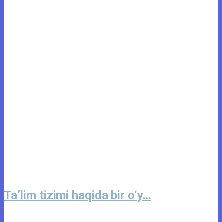
Ta’lim tizimi haqida bir o‘y…