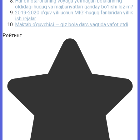
Har bir ota-onaning voyaga yetmagan bolalarining
oldidagi huquq va majburiyatlari qanday boʻlishi lozim?
2019-2020 o‘quv yili uchun MIG‘-huquq fanlaridan yillik
ish rejalar
Maktab o‘quvchisi — qiz bola dars vaqtida vafot etdi
Рейтинг