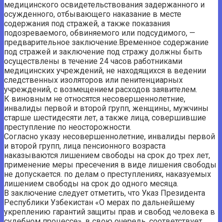
медицинского освидетельствования задержанного и
осужденного, отбывающего наказание в месте
содержания под стражей, а также показания
подозреваемого, обвиняемого или подсудимого, —
предварительное заключение.Временное содержание
под стражей и заключение под стражу должны быть
осуществлены в течение 24 часов работниками
медицинских учреждений, не находящихся в ведении
следственных изоляторов или пенитенциарных
учреждений, с возмещением расходов заявителем.
К виновным не относятся несовершеннолетние,
инвалиды первой и второй групп, женщины, мужчины
старше шестидесяти лет, а также лица, совершившие
преступление по неосторожности.
Согласно указу несовершеннолетние, инвалиды первой
и второй групп, лица пенсионного возраста
наказываются лишением свободы на срок до трех лет,
применение меры пресечения в виде лишения свободы
не допускается. по делам о преступлениях, наказуемых
лишением свободы на срок до одного месяца.
В заключение следует отметить, что Указ Президента
Республики Узбекистан «О мерах по дальнейшему
укреплению гарантий защиты прав и свобод человека в
судебном процессе», в свою очередь, соответствует