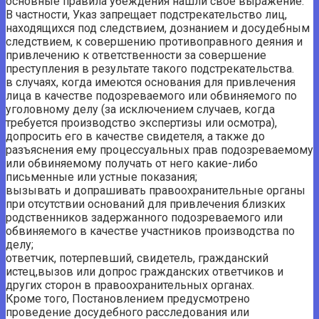
основные правила убеждения нашли свое выражение.
В частности, Указ запрещает подстрекательство лиц,
находящихся под следствием, дознанием и досудебным
следствием, к совершению противоправного деяния и
привлечению к ответственности за совершение
преступления в результате такого подстрекательства.
в случаях, когда имеются основания для привлечения
лица в качестве подозреваемого или обвиняемого по
уголовному делу (за исключением случаев, когда
требуется производство экспертизы или осмотра),
допросить его в качестве свидетеля, а также до
разъяснения ему процессуальных прав подозреваемому
или обвиняемому получать от него какие-либо
письменные или устные показания;
вызывать и допрашивать правоохранительные органы
при отсутствии оснований для привлечения близких
родственников задержанного подозреваемого или
обвиняемого в качестве участников производства по
делу;
ответчик, потерпевший, свидетель, гражданский
истец,вызов или допрос гражданских ответчиков и
других сторон в правоохранительных органах.
Кроме того, Постановлением предусмотрено
проведение досудебного расследования или