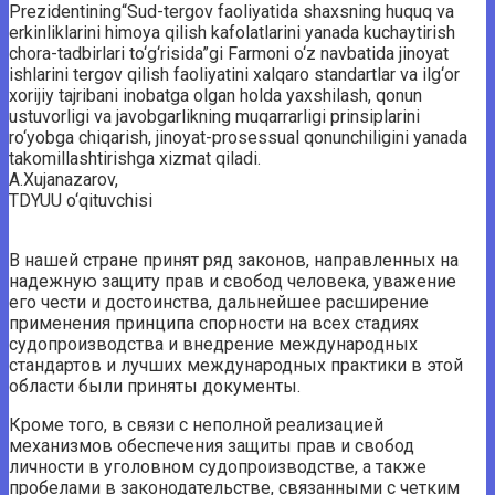
Prezidentining“Sud-tergov faoliyatida shaxsning huquq va
erkinliklarini himoya qilish kafolatlarini yanada kuchaytirish
chora-tadbirlari to‘g‘risida”gi Farmoni o‘z navbatida jinoyat
ishlarini tergov qilish faoliyatini xalqaro standartlar va ilg‘or
xorijiy tajribani inobatga olgan holda yaxshilash, qonun
ustuvorligi va javobgarlikning muqarrarligi prinsiplarini
ro‘yobga chiqarish, jinoyat-prosessual qonunchiligini yanada
takomillashtirishga xizmat qiladi.
A.Xujanazarov,
TDYUU o‘qituvchisi
В нашей стране принят ряд законов, направленных на
надежную защиту прав и свобод человека, уважение
его чести и достоинства, дальнейшее расширение
применения принципа спорности на всех стадиях
судопроизводства и внедрение международных
стандартов и лучших международных практики в этой
области были приняты документы.
Кроме того, в связи с неполной реализацией
механизмов обеспечения защиты прав и свобод
личности в уголовном судопроизводстве, а также
пробелами в законодательстве, связанными с четким