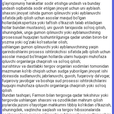
g‘ayriqonuniy harakatlar sodir etishga undash va bunday
undash oqibatida sodir etilgan jinoyat uchun uni ayblash.
shaxsni jinoyat ishida gumon qilinuvchi yoki ayblanuvchi
sifatida jalb qilish uchun asoslar mavjud bo‘lgan
hollarda(ekspertiza yoki taftish o‘tkazish talab etiladigan
hollar bundan mustasno), uni guvoh tariqasida so‘roq qilish,
shuningdek, unga gumon qilinuvchi yoki ayblanuvchining
prosessual huquqlari tushuntirilguniga qadar undan biron-bir
yozma yoki og‘zaki ko‘rsatuvlar olish;
ushlangan gumon qilinuvchi yoki ayblanuvchining yaqin
qarindoshlarini prosess ishtirokchisi sifatida jalb qilish uchun
asoslar mavjud bo‘lmagan hollarda ularni huquqni muhofaza
qiluvchi organlarga chaqirish va so‘roq qilish;
surishtiruv va dastlabki tergov organlari xodimlari tomonidan
mazmunan ko‘rib chiqish uchun sudga yuborilgan jinoyat ishi
doirasida sudlanuvchi, jabrlanuvchi, guvoh, fuqaroviy da’vogar,
fuqaroviy javobgar va boshqa sud prosessi ishtirokchilarini
huquqni muhofaza qiluvchi organlarga chaqirish yoki so‘roq
qilish.
Bundan tashqari, Farmon bilan tergovga qadar tekshiruv yoki
tergovda ushlangan shaxsni va ozodlikdan mahrum qilish
joylarida jazoni o‘tayotgan mahkumni tibbiy ko‘rikdan o‘tkazish,
shuningdek, vaqtincha saqlash va tergov hibsxonalarida