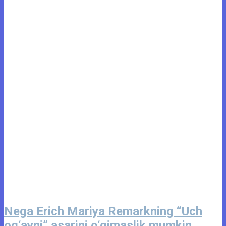
Nega Erich Mariya Remarkning “Uch
og‘ayni” asarini o‘qimaslik mumkin