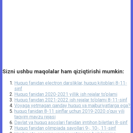
Sizni ushbu maqolalar ham qiziqtirishi mumkin:
Huquq fanidan electron darsliklar, huquq kitoblari 8-11-
sinf
Huquq fanidan 2020-2021 yillik ish rejalar to‘plami
Huquq fanidan 2021-2022 ish rejalar to‘plami 8-11-sinf
Voyaga yetmagan qanday huquq va majburiyatlarga ega?
huquq fanidan 8-11 sinflar uchun 2019-2020 o‘quv yili
taqvim mavzu rejasi
Davlat va huquq asoslari fanidan imtihon biletlari 8-sinf
Huquq fanidan olimpiada savollari 9-, 10-, 11-sinf