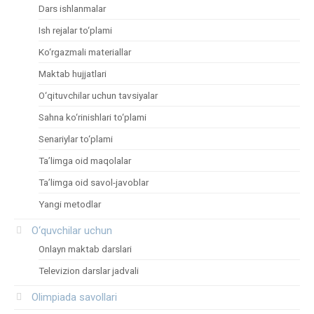
Dars ishlanmalar
Ish rejalar to‘plami
Ko‘rgazmali materiallar
Maktab hujjatlari
O‘qituvchilar uchun tavsiyalar
Sahna ko‘rinishlari to‘plami
Senariylar to‘plami
Ta’limga oid maqolalar
Ta’limga oid savol-javoblar
Yangi metodlar
O‘quvchilar uchun
Onlayn maktab darslari
Televizion darslar jadvali
Olimpiada savollari