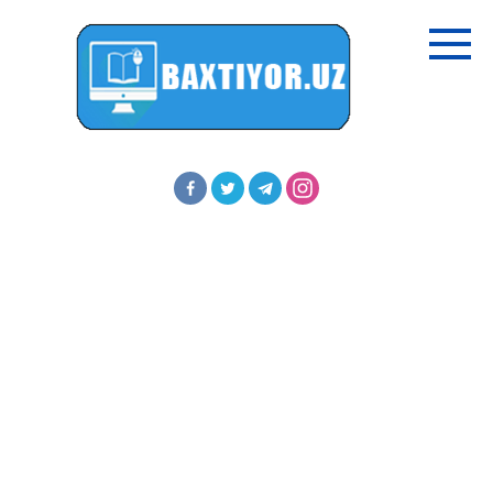
Перейти
к
контенту