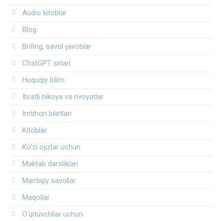
Audio kitoblar
Blog
Brifing, savol-javoblar
ChatGPT sirlari
Huquqiy bilim
Ibratli hikoya va rivoyatlar
Imtihon biletlari
Kitoblar
Ko‘zi ojizlar uchun
Maktab darsliklari
Mantiqiy savollar
Maqollar
O‘qituvchilar uchun