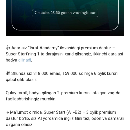
👍 Agar siz “Ibrat Academy” ilovasidagi premium dastur –
Super Start’ning 1 ta darajasini xarid qilsangiz, ikkinchi darajasi
hadya
qilinadi
.
🎁 Shunda siz 318 000 emas, 159 000 soʻmga 6 oylik kursni
qabul qilib olasiz.
Qulay tarafi, hadya qilingan 2-premium kursni istalgan vaqtda
faollashtirishingiz mumkin.
🔹Ma’lumot oʻrnida, Super Start (A1-B2) – 3 oylik premium
dastur boʻlib, siz AI yordamida ingliz tilini tez, oson va samarali
oʻrgana olasiz.