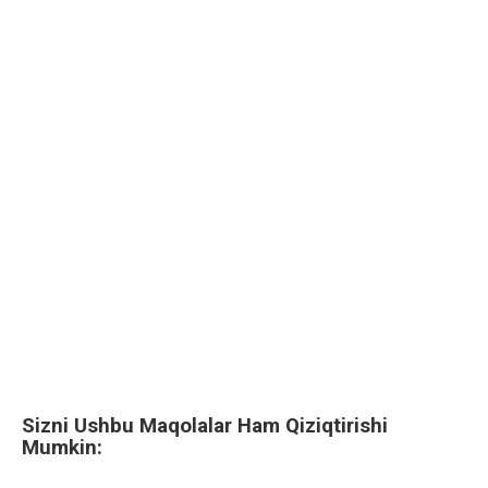
Sizni Ushbu Maqolalar Ham Qiziqtirishi
Mumkin: