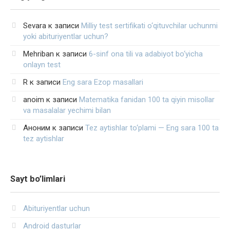
Sevara
к записи
Milliy test sertifikati o‘qituvchilar uchunmi
yoki abituriyentlar uchun?
Mehriban
к записи
6-sinf ona tili va adabiyot bo‘yicha
onlayn test
R
к записи
Eng sara Ezop masallari
anoim
к записи
Matematika fanidan 100 ta qiyin misollar
va masalalar yechimi bilan
Аноним
к записи
Tez aytishlar to‘plami — Eng sara 100 ta
tez aytishlar
Sayt bo’limlari
Abituriyentlar uchun
Android dasturlar