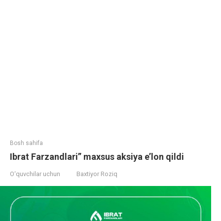
Bosh sahifa
Ibrat Farzandlari” maxsus aksiya e’lon qildi
O‘quvchilar uchun
Baxtiyor Roziq