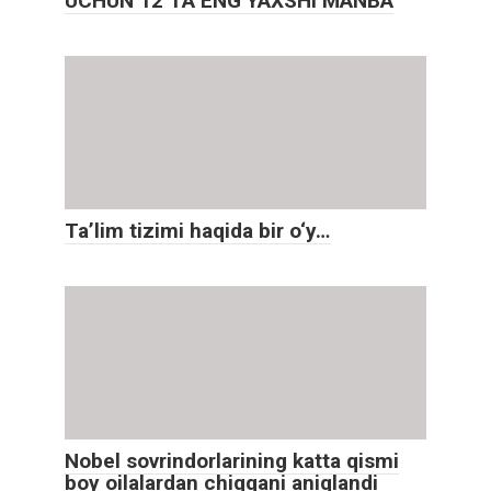
UCHUN 12 TA ENG YAXSHI MANBA
Ta’lim tizimi haqida bir o‘y…
Nobel sovrindorlarining katta qismi
boy oilalardan chiqqani aniqlandi