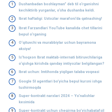
Dushanbadan boshlayman” deb til o‘rganishni
kechiktirib yurganlar, o‘sha dushanba keldi.
Ibrat haftaligi: Ustozlar marafoni’da qatnashing!
Ibrat Farzandlari YouTube kanalida chet tillarini
bepul o‘rganing
O‘qituvchi va murabbiylar uchun bayramona
aksiya!
Isʼhoqxon Ibrat maktab-internati bitiruvchilariga
o‘qishga kirishda qanday imtiyozlar belgilangan?
Ibrat uchun: Imtihonda yiqilgan talaba voqeasi
Google SI agentlari bo’yicha bepul kursni ishga
tushirmoqda
Super-kontrakt narxlari 2024 – Yo‘nalishlar
kesimida
Super-kontrakt uchun chegirma bo’yichabatafsil