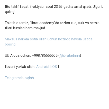
❗️Bu taklif faqat 7-oktyabr soat 23:59 gacha amal qiladi. Ulgurib
qoling!
Eslatib oʻtamiz, “Ibrat academy”da tezkor rus, turk va nemis
tillari kurslari ham mavjud.
Maxsus narxda sotib olish uchun hoziroq havola ustiga
bosing.
👉🏻 Aloqa uchun:
+998785555505
(
@ibratadmin
)
Ilovani yuklab olish:
Android | iOS
|
Telegramda o‘qish