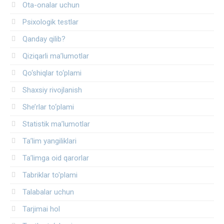
Ota-onalar uchun
Psixologik testlar
Qanday qilib?
Qiziqarli ma’lumotlar
Qo‘shiqlar to‘plami
Shaxsiy rivojlanish
She’rlar to‘plami
Statistik ma’lumotlar
Ta’lim yangiliklari
Ta’limga oid qarorlar
Tabriklar to'plami
Talabalar uchun
Tarjimai hol