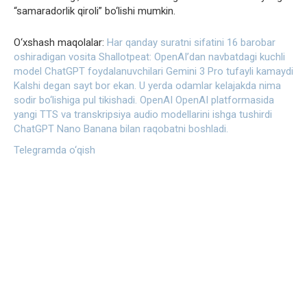
“samaradorlik qiroli” bo‘lishi mumkin.
O‘xshash maqolalar:
Har qanday suratni sifatini 16 barobar
oshiradigan vosita
Shallotpeat: OpenAI’dan navbatdagi kuchli
model
ChatGPT foydalanuvchilari Gemini 3 Pro tufayli kamaydi
Kalshi degan sayt bor ekan. U yerda odamlar kelajakda nima
sodir bo‘lishiga pul tikishadi.
OpenAI OpenAI platformasida
yangi TTS va transkripsiya audio modellarini ishga tushirdi
ChatGPT Nano Banana bilan raqobatni boshladi.
Telegramda o‘qish