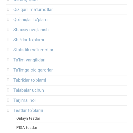
Qiziqarli ma’lumotlar
Qo‘shiqlar to‘plami
Shaxsiy rivojlanish
She’rlar to‘plami
Statistik ma’lumotlar
Ta’lim yangiliklari
Ta’limga oid qarorlar
Tabriklar to'plami
Talabalar uchun
Tarjimai hol
Testlar to‘plami
Onlayn testlar
PISA testlar