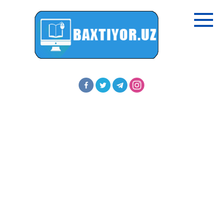
Перейти
к
контенту