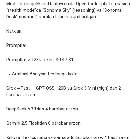
Model so‘nggi ikki hafta davomida OpenRouter platformasida
“stealth mode”da “Sonoma Sky” (reasoning) va “Sonoma
Dusk” (instruct) nomlari bilan mavjud bo‘lgan.
Narxlari:
Promptlar
Promptlar > 128k token: $0.4 / $1
🔍 Artificial Analysis testlariga ko‘ra:
Grok 4 Fast — GPT-OSS 120B va Grok 3 Mini (high) dan 2
barobar arzon
DeepSeek V3.1dan 4 barobar arzon
Gemini 2.5 Flashdan 6 barobar arzon
Xulosa: Tezligi, narxi va samaradorligi bilan Grok 4 Fast yangi