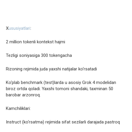
X
ususiyatlari
:
2 million tokenli kontekst hajmi
Tezligi soniyasiga 300 tokengacha
Rizoning rejimida juda yaxshi natijalar ko‘rsatadi
Ko‘plab benchmark (test)larda u asosiy Grok 4 modelidan
biroz ortda qoladi. Yaxshi tomoni shandaki, taxminan 50
barobar arzonroq.
Kamchiliklari:
Instruct (ko‘rsatma) rejimida sifat sezilarli darajada pastroq