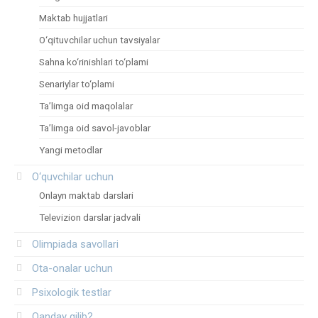
Maktab hujjatlari
O‘qituvchilar uchun tavsiyalar
Sahna ko‘rinishlari to‘plami
Senariylar to‘plami
Ta’limga oid maqolalar
Ta’limga oid savol-javoblar
Yangi metodlar
O‘quvchilar uchun
Onlayn maktab darslari
Televizion darslar jadvali
Olimpiada savollari
Ota-onalar uchun
Psixologik testlar
Qanday qilib?