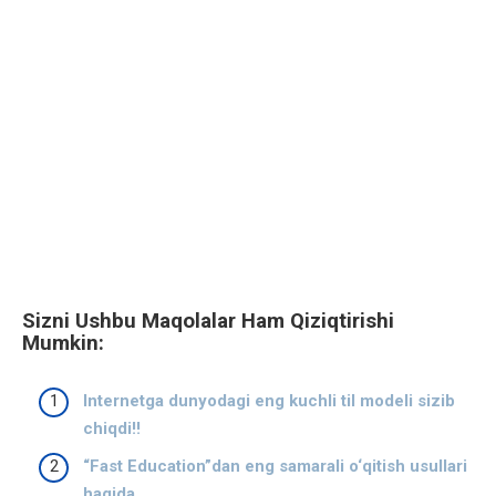
Sizni Ushbu Maqolalar Ham Qiziqtirishi
Mumkin:
Internetga dunyodagi eng kuchli til modeli sizib
chiqdi!!
“Fast Education”dan eng samarali o‘qitish usullari
haqida