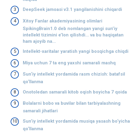
DeepSeek jamoasi v3.1 yangilanishini chiqardi
Xitoy Fanlar akademiyasining olimlari
SpikingBrain1.0 deb nomlangan yangi sun’iy
intellekt tizimini e’lon qilishdi… va bu haqiqatan
ham ajoyib na…
Intellekt-xaritalar yaratish yangi bosqichga chiqdi
Miya uchun 7 ta eng yaxshi samarali mashq
Sun‘iy intellekt yordamida rasm chizish: batafsil
qo‘llanma
Onotoledan samarali kitob oqish boyicha 7 qoida
Bolalarni bobo va buvilar bilan tarbiyalashning
samarali jihatlari
Sun’iy intellekt yordamida musiqa yasash bo‘yicha
qo‘llanma