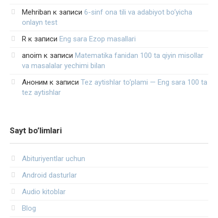
Mehriban
к записи
6-sinf ona tili va adabiyot bo‘yicha
onlayn test
R
к записи
Eng sara Ezop masallari
anoim
к записи
Matematika fanidan 100 ta qiyin misollar
va masalalar yechimi bilan
Аноним
к записи
Tez aytishlar to‘plami — Eng sara 100 ta
tez aytishlar
Sayt bo’limlari
Abituriyentlar uchun
Android dasturlar
Audio kitoblar
Blog