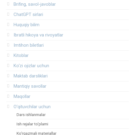
Brifing, savol-javoblar
ChatGPT sirlari
Huquqiy bilim
Ibratli hikoya va rivoyatlar
Imtihon biletlari
Kitoblar
Ko‘zi ojizlar uchun
Maktab darsliklari
Mantiqiy savollar
Maqollar
O‘qituvchilar uchun
Dars ishlanmalar
Ish rejalar to‘plami
Ko‘rgazmali materiallar