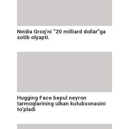
Nvidia Groq’ni “20 milliard dollar”ga
sotib olyapti.
Hugging Face bepul neyron
tarmoqlarining ulkan kutubxonasini
to‘pladi