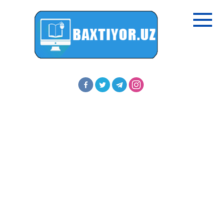
Перейти
к
контенту