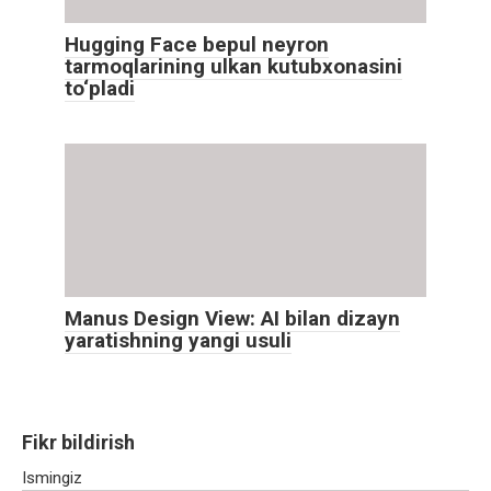
Hugging Face bepul neyron
tarmoqlarining ulkan kutubxonasini
to‘pladi
Manus Design View: AI bilan dizayn
yaratishning yangi usuli
Fikr bildirish
Ismingiz