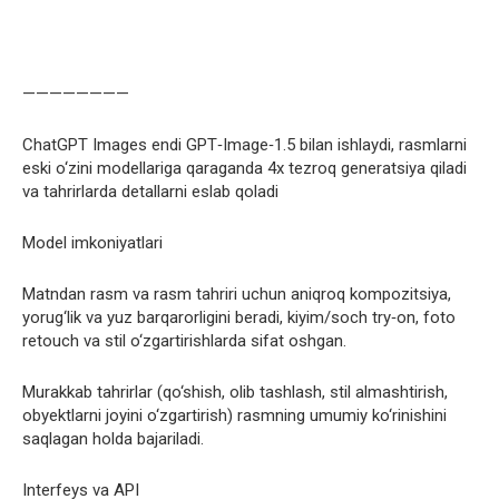
————————
ChatGPT Images endi GPT‑Image‑1.5 bilan ishlaydi, rasmlarni
eski o‘zini modellariga qaraganda 4x tezroq generatsiya qiladi
va tahrirlarda detallarni eslab qoladi
Model imkoniyatlari
Matndan rasm va rasm tahriri uchun aniqroq kompozitsiya,
yorug‘lik va yuz barqarorligini beradi, kiyim/soch try‑on, foto
retouch va stil o‘zgartirishlarda sifat oshgan.
Murakkab tahrirlar (qo‘shish, olib tashlash, stil almashtirish,
obyektlarni joyini o‘zgartirish) rasmning umumiy ko‘rinishini
saqlagan holda bajariladi.
Interfeys va API