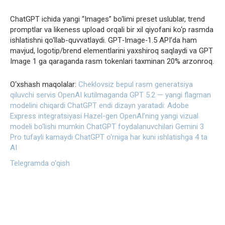
ChatGPT ichida yangi “Images” bo‘limi preset uslublar, trend
promptlar va likeness upload orqali bir xil qiyofani ko‘p rasmda
ishlatishni qo‘llab-quvvatlaydi. GPT‑Image‑1.5 API’da ham
mavjud, logotip/brend elementlarini yaxshiroq saqlaydi va GPT
Image 1 ga qaraganda rasm tokenlari taxminan 20% arzonroq.
O‘xshash maqolalar:
Cheklovsiz bepul rasm generatsiya
qiluvchi servis
OpenAI kutilmaganda GPT 5.2 — yangi flagman
modelini chiqardi
ChatGPT endi dizayn yaratadi: Adobe
Express integratsiyasi
Hazel-gen OpenAI’ning yangi vizual
modeli bo‘lishi mumkin
ChatGPT foydalanuvchilari Gemini 3
Pro tufayli kamaydi
ChatGPT o‘rniga har kuni ishlatishga 4 ta
AI
Telegramda o‘qish