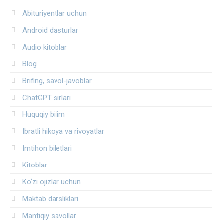
Abituriyentlar uchun
Android dasturlar
Audio kitoblar
Blog
Brifing, savol-javoblar
ChatGPT sirlari
Huquqiy bilim
Ibratli hikoya va rivoyatlar
Imtihon biletlari
Kitoblar
Ko‘zi ojizlar uchun
Maktab darsliklari
Mantiqiy savollar