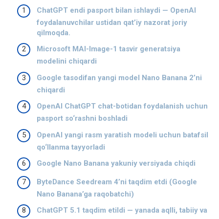
ChatGPT endi pasport bilan ishlaydi — OpenAI
foydalanuvchilar ustidan qat’iy nazorat joriy
qilmoqda.
Microsoft MAI-Image-1 tasvir generatsiya
modelini chiqardi
Google tasodifan yangi model Nano Banana 2’ni
chiqardi
OpenAI ChatGPT chat-botidan foydalanish uchun
pasport so‘rashni boshladi
OpenAI yangi rasm yaratish modeli uchun batafsil
qo‘llanma tayyorladi
Google Nano Banana yakuniy versiyada chiqdi
ByteDance Seedream 4’ni taqdim etdi (Google
Nano Banana’ga raqobatchi)
ChatGPT 5.1 taqdim etildi — yanada aqlli, tabiiy va