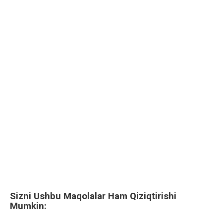
Sizni Ushbu Maqolalar Ham Qiziqtirishi
Mumkin: