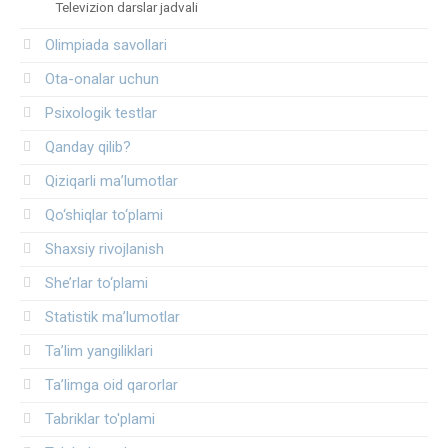
Televizion darslar jadvali
Olimpiada savollari
Ota-onalar uchun
Psixologik testlar
Qanday qilib?
Qiziqarli ma’lumotlar
Qo‘shiqlar to‘plami
Shaxsiy rivojlanish
She’rlar to‘plami
Statistik ma’lumotlar
Ta’lim yangiliklari
Ta’limga oid qarorlar
Tabriklar to'plami