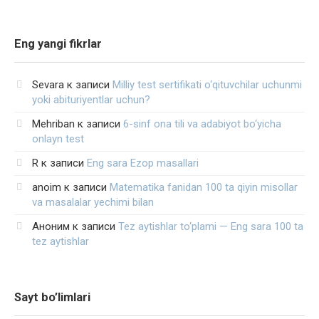
Eng yangi fikrlar
Sevara
к записи
Milliy test sertifikati o‘qituvchilar uchunmi
yoki abituriyentlar uchun?
Mehriban
к записи
6-sinf ona tili va adabiyot bo‘yicha
onlayn test
R
к записи
Eng sara Ezop masallari
anoim
к записи
Matematika fanidan 100 ta qiyin misollar
va masalalar yechimi bilan
Аноним
к записи
Tez aytishlar to‘plami — Eng sara 100 ta
tez aytishlar
Sayt bo’limlari