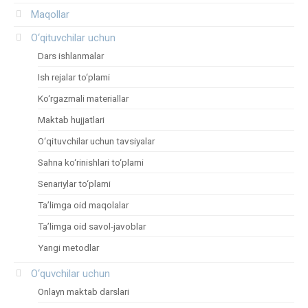
Maqollar
O‘qituvchilar uchun
Dars ishlanmalar
Ish rejalar to‘plami
Ko‘rgazmali materiallar
Maktab hujjatlari
O‘qituvchilar uchun tavsiyalar
Sahna ko‘rinishlari to‘plami
Senariylar to‘plami
Ta’limga oid maqolalar
Ta’limga oid savol-javoblar
Yangi metodlar
O‘quvchilar uchun
Onlayn maktab darslari