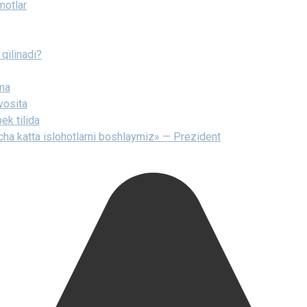
motlar
qilinadi?
nma
vosita
ek tilida
icha katta islohotlarni boshlaymiz» — Prezident