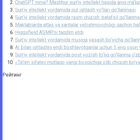
ChatGPT nima? Mashhur sun’iy intellekt haqida aniq ma’lu
Sun’iy intellekt yordamida pul ishlash yo‘llari qo‘llanmasi
Sun‘iy intellekt yordamida rasm chizish: batafsil qo‘llanma
Maktablarda atlas va xaritalar yetishmovchiligi qachon hal 
Higgsfield ASMR’ni taqdim etdi
Sun’iy intellekt yordamida musiqa yasash bo‘yicha qo‘lla
AI bilan ishlashni endi boshlayotganlar uchun 5 eng oson 
Sun’iy intellekt yordamida post yozish to‘liq qo‘llanma o‘zb
«Ta’lim sifatini mutlaqo yangi bosqichga olib chiqish bo‘y
Рейтинг