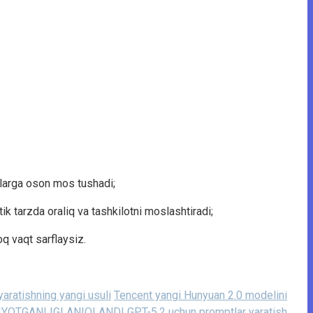
iallarga oson mos tushadi;
k tarzda oraliq va tashkilotni moslashtiradi;
oq vaqt sarflaysiz.
aratishning yangi usuli
Tencent yangi Hunyuan 2.0 modelini
YOTGANLIGI ANIQLANDI
GPT-5.2 uchun promptlar yaratish