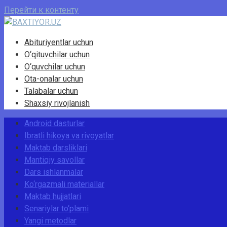
Перейти к контенту
Abituriyentlar uchun
O‘qituvchilar uchun
O‘quvchilar uchun
Ota-onalar uchun
Talabalar uchun
Shaxsiy rivojlanish
Android dasturlar
Ibratli hikoya va rivoyatlar
Maktab darsliklari
Mantiqiy savollar
Dars ishlanmalar
Ko‘rgazmali materiallar
Maktab hujjatlari
Senariylar to‘plami
Yangi metodlar