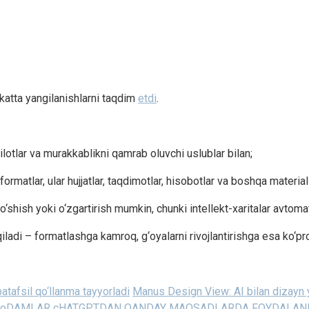
i katta yangilanishlarni taqdim
etdi
.
silotlar va murakkablikni qamrab oluvchi uslublar bilan;
m formatlar, ular hujjatlar, taqdimotlar, hisobotlar va boshqa mater
shish yoki o‘zgartirish mumkin, chunki intellekt-xaritalar avtomati
qiladi – formatlashga kamroq, g‘oyalarni rivojlantirishga esa ko‘pr
tafsil qo‘llanma tayyorladi
Manus Design View: AI bilan dizayn y
oDAMLAR cHATGPTDAN QANDAY MAQSADLARDA FOYDALANI