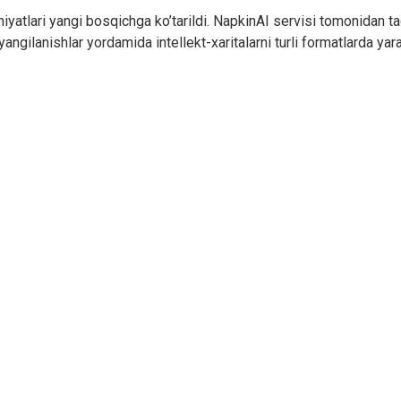
niyatlari yangi bosqichga ko’tarildi. NapkinAI servisi tomonidan t
angilanishlar yordamida intellekt-xaritalarni turli formatlarda yara