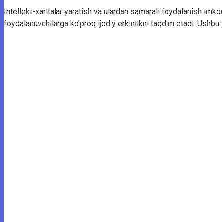
Intellekt-xaritalar yaratish va ulardan samarali foydalanish imko
foydalanuvchilarga ko’proq ijodiy erkinlikni taqdim etadi. Ushbu y