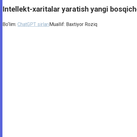
Intellekt-xaritalar yaratish yangi bosqic
Bo‘lim:
ChatGPT sirlari
Muallif:
Baxtiyor Roziq