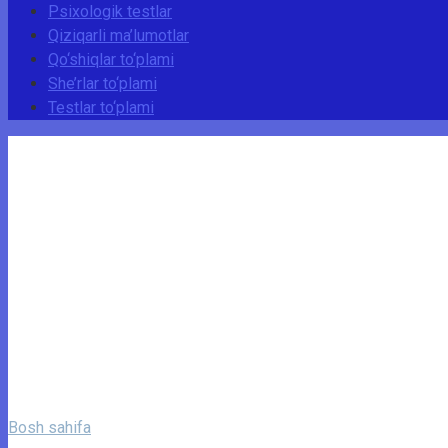
Psixologik testlar
Qiziqarli ma’lumotlar
Qo‘shiqlar to‘plami
She’rlar to‘plami
Testlar to‘plami
Bosh sahifa