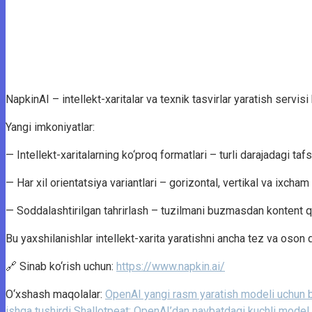
NapkinAI – intellekt-xaritalar va texnik tasvirlar yaratish servis
Yangi imkoniyatlar:
— Intellekt-xaritalarning ko‘proq formatlari – turli darajadagi taf
— Har xil orientatsiya variantlari – gorizontal, vertikal va ixcha
— Soddalashtirilgan tahrirlash – tuzilmani buzmasdan kontent qo‘
Bu yaxshilanishlar intellekt-xarita yaratishni ancha tez va oson 
🔗 Sinab ko‘rish uchun:
https://www.napkin.ai/
O‘xshash maqolalar:
OpenAI yangi rasm yaratish modeli uchun ba
ishga tushirdi
Shallotpeat: OpenAI’dan navbatdagi kuchli model