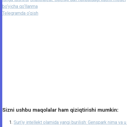
bo‘yicha qo‘llanma
Telegramda o‘qish
Sizni ushbu maqolalar ham qiziqtirishi mumkin:
Sun’iy intellekt olamida yangi burilish: Genspark nima va 