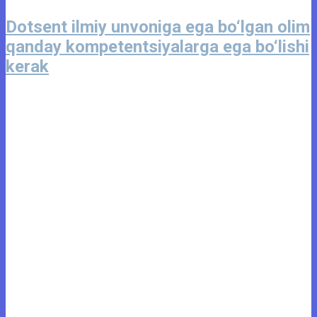
Dotsent ilmiy unvoniga ega bo‘lgan olim
qanday kompetentsiyalarga ega bo‘lishi
kerak