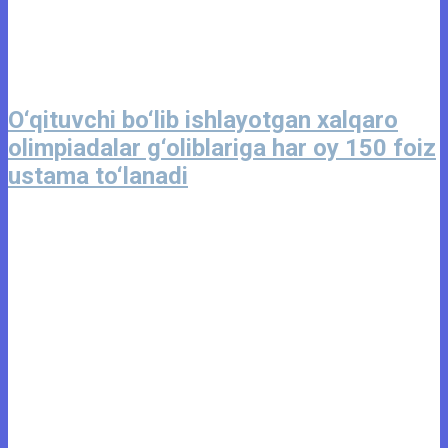
O‘qituvchi bo‘lib ishlayotgan xalqaro
olimpiadalar g‘oliblariga har oy 150 foiz
ustama to‘lanadi