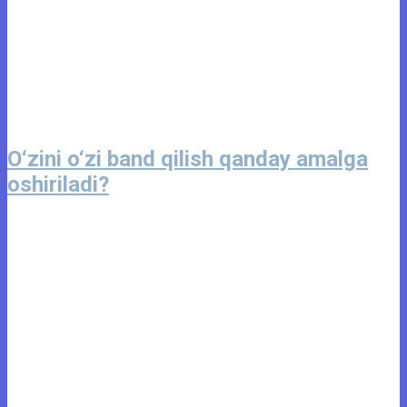
O‘zini o‘zi band qilish qanday amalga
oshiriladi?