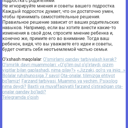
подростка с родителями.
Не игнорируйте мнения и советы вашего подростка.
Каждый подросток думает, что он достаточно умен,
чтобы принимать самостоятельные решения.
Правильное решение зависит от ваших родительских
навыков. Например, если вы хотите внести какие-то
изменения в свой дом, спросите мнение ребенка и,
конечно же, примите его во внимание. Тогда ваш
ребенок, видя, что вы уважаете его идеи и советы,
будет считать себя неотъемлемой частью семьи.
O‘xshash maqolalar:
O‘smirlarni qanday tarbiyalash kerak?
O‘smirlik davri muammolari: «O‘g‘lim pul o‘g‘irlaydi, qizim
yigitlar bilan gaplashadi, nima qilay?»
«Jizzaki, qo‘rs va injiq…»
Bolalar ruhshunosiga 7 savol
Ota-onalar, tilimizga ehtiyot
bo‘lamiz!
Farzand tarbiyasi. Muammo va yechim. Psixolog
nima deydi?
Baxtli va muvaffaqiyatli farzand o‘stiradigan ota-
onalar qanday bo‘ladi?
Telegramda o‘qish