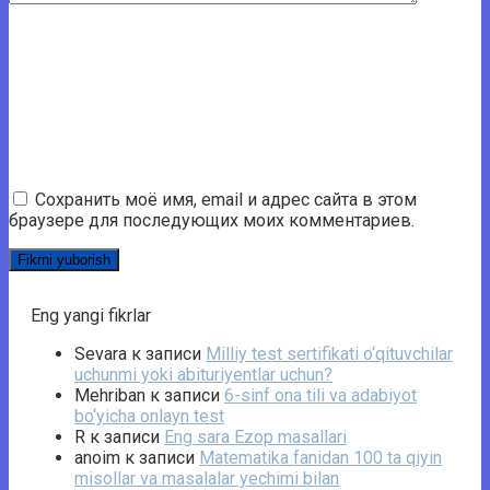
Сохранить моё имя, email и адрес сайта в этом
браузере для последующих моих комментариев.
Eng yangi fikrlar
Sevara
к записи
Milliy test sertifikati o‘qituvchilar
uchunmi yoki abituriyentlar uchun?
Mehriban
к записи
6-sinf ona tili va adabiyot
bo‘yicha onlayn test
R
к записи
Eng sara Ezop masallari
anoim
к записи
Matematika fanidan 100 ta qiyin
misollar va masalalar yechimi bilan