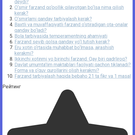
deydi?
O‘smir farzand qo‘pollik qilayotgan bo‘lsa nima qilish
kerak?
O‘smirlarni qanday tarbiyalash kerak?
Baxtli va muvaffaqiyatli farzand o‘stiradigan ota-onalar
qanday bo‘ladi?
Bola tarbiyasida temperamentning ahamiyati
Farzand sevib qolsa qanday yo‘l tutish kerak?
Eru xotin o‘rtasida muhabbat bo‘lmasa, ajrashish
kerakmi?
Ikkinchi xotinmi yo birinchi farzand. Qay biri qadrliroq?
Davlat umumta’lim maktablari faoliyati qachon tiklanadi?
Forma va o‘quv qurollarini olish kerakmi?
Farzand tarbiyalash haqida bebaho 21 ta fikr va 1 masal
Рейтинг