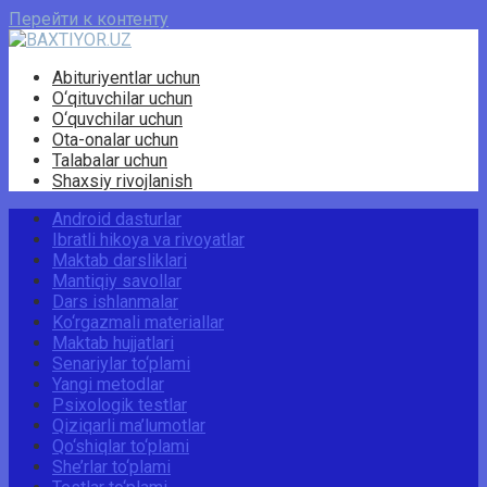
Перейти к контенту
Abituriyentlar uchun
O‘qituvchilar uchun
O‘quvchilar uchun
Ota-onalar uchun
Talabalar uchun
Shaxsiy rivojlanish
Android dasturlar
Ibratli hikoya va rivoyatlar
Maktab darsliklari
Mantiqiy savollar
Dars ishlanmalar
Ko‘rgazmali materiallar
Maktab hujjatlari
Senariylar to‘plami
Yangi metodlar
Psixologik testlar
Qiziqarli ma’lumotlar
Qo‘shiqlar to‘plami
She’rlar to‘plami