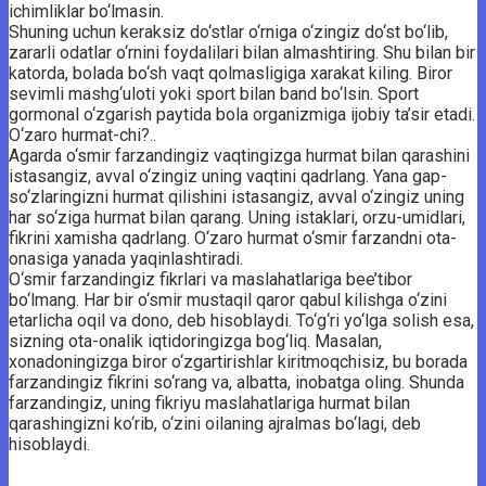
ichimliklar bo‘lmasin.
Shuning uchun keraksiz do‘stlar o‘rniga o‘zingiz do‘st bo‘lib,
zararli odatlar o‘rnini foydalilari bilan almashtiring. Shu bilan bir
katorda, bolada bo‘sh vaqt qolmasligiga xarakat kiling. Biror
sevimli mashg‘uloti yoki sport bilan band bo‘lsin. Sport
gormonal o‘zgarish paytida bola organizmiga ijobiy ta’sir etadi.
O‘zaro hurmat-chi?..
Agarda o‘smir farzandingiz vaqtingizga hurmat bilan qarashini
istasangiz, avval o‘zingiz uning vaqtini qadrlang. Yana gap-
so‘zlaringizni hurmat qilishini istasangiz, avval o‘zingiz uning
har so‘ziga hurmat bilan qarang. Uning istaklari, orzu-umidlari,
fikrini xamisha qadrlang. O‘zaro hurmat o‘smir farzandni ota-
onasiga yanada yaqinlashtiradi.
O‘smir farzandingiz fikrlari va maslahatlariga bee’tibor
bo‘lmang. Har bir o‘smir mustaqil qaror qabul kilishga o‘zini
etarlicha oqil va dono, deb hisoblaydi. To‘g‘ri yo‘lga solish esa,
sizning ota-onalik iqtidoringizga bog‘liq. Masalan,
xonadoningizga biror o‘zgartirishlar kiritmoqchisiz, bu borada
farzandingiz fikrini so‘rang va, albatta, inobatga oling. Shunda
farzandingiz, uning fikriyu maslahatlariga hurmat bilan
qarashingizni ko‘rib, o‘zini oilaning ajralmas bo‘lagi, deb
hisoblaydi.