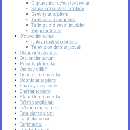
O‘qituvchilar uchun tavsiyalar
Sahna ko‘rinishlari to‘plami
Senariylar to‘plami
Ta’limga oid maqolalar
Ta’limga oid savol-javoblar
Yangi metodlar
O‘quvchilar uchun
Onlayn maktab darslari
Televizion darslar jadvali
Olimpiada savollari
Ota-onalar uchun
Psixologik testlar
Qanday qilib?
Qiziqarli ma’lumotlar
Qo‘shiqlar to‘plami
Shaxsiy rivojlanish
She’rlar to‘plami
Statistik ma’lumotlar
Ta’lim yangiliklari
Ta’limga oid qarorlar
Tabriklar to'plami
Talabalar uchun
Tarjimai hol
Testlar to‘plami