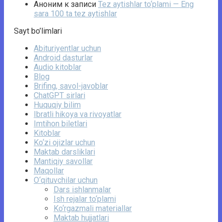
Аноним
к записи
Tez aytishlar to‘plami — Eng
sara 100 ta tez aytishlar
Sayt bo’limlari
Abituriyentlar uchun
Android dasturlar
Audio kitoblar
Blog
Brifing, savol-javoblar
ChatGPT sirlari
Huquqiy bilim
Ibratli hikoya va rivoyatlar
Imtihon biletlari
Kitoblar
Ko‘zi ojizlar uchun
Maktab darsliklari
Mantiqiy savollar
Maqollar
O‘qituvchilar uchun
Dars ishlanmalar
Ish rejalar to‘plami
Ko‘rgazmali materiallar
Maktab hujjatlari