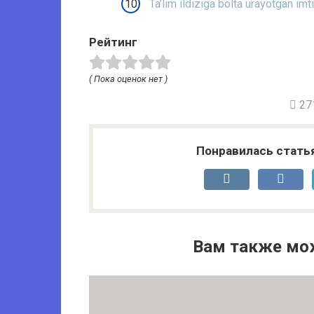
Ta’lim ildiziga bolta urayotgan imt
Рейтинг
( Пока оценок нет )
271
Понравилась стать
Вам также мо