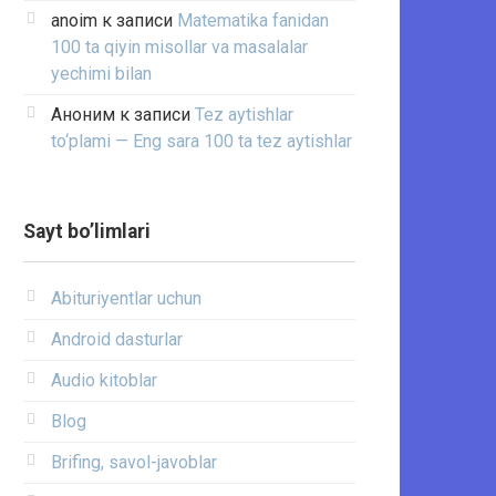
anoim
к записи
Matematika fanidan
100 ta qiyin misollar va masalalar
yechimi bilan
Аноним
к записи
Tez aytishlar
to‘plami — Eng sara 100 ta tez aytishlar
Sayt bo’limlari
Abituriyentlar uchun
Android dasturlar
Audio kitoblar
Blog
Brifing, savol-javoblar