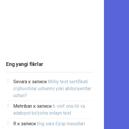
Eng yangi fikrlar
Sevara
к записи
Milliy test sertifikati
o‘qituvchilar uchunmi yoki abituriyentlar
uchun?
Mehriban
к записи
6-sinf ona tili va
adabiyot bo‘yicha onlayn test
R
к записи
Eng sara Ezop masallari