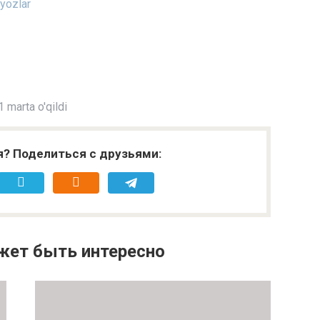
iyozlar
 marta o'qildi
я? Поделиться с друзьями:
жет быть интересно