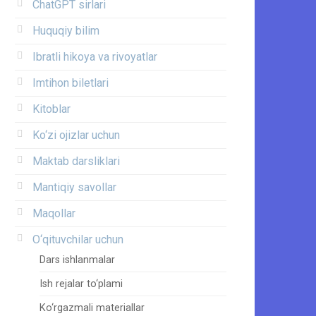
ChatGPT sirlari
Huquqiy bilim
Ibratli hikoya va rivoyatlar
Imtihon biletlari
Kitoblar
Ko‘zi ojizlar uchun
Maktab darsliklari
Mantiqiy savollar
Maqollar
O‘qituvchilar uchun
Dars ishlanmalar
Ish rejalar to‘plami
Ko‘rgazmali materiallar