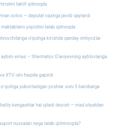
tirishni taklif qilmoqda
yman xolos — deputat vazirga javob qaytardi
i maktablarni yopishni talab qilmoqda
itiruvchilariga o‘qishga kirishda qanday imtiyozlar
i aybim emas – Shermatov G‘aniyevning ayblovlariga
va XTV ishi haqida gapirdi
ga oʻqishga yuboriladigan yoshlar soni 5 barobarga
halliy kengashlar hal qiladi deyish — mas’uliyatdan
asport nusxalari nega talab qilinmoqda?