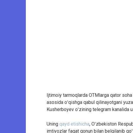
Ijtimoiy tarmoqlarda OTMlarga qator soha va
asosida oʻqishga qabul qilinayotgani yuzasi
Kusherboyev oʻzining telegram kanalida 
Uning
qayd etishicha
, Oʻzbekiston Respub
imtiyozlar faqat qonun bilan belgilanib qoʻ