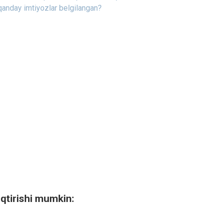
a qanday imtiyozlar belgilangan?
qtirishi mumkin: