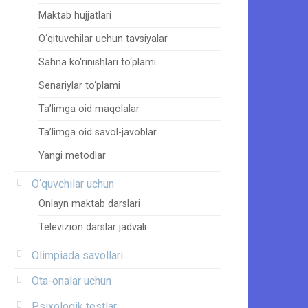
Maktab hujjatlari
O‘qituvchilar uchun tavsiyalar
Sahna ko‘rinishlari to‘plami
Senariylar to‘plami
Ta’limga oid maqolalar
Ta’limga oid savol-javoblar
Yangi metodlar
O‘quvchilar uchun
Onlayn maktab darslari
Televizion darslar jadvali
Olimpiada savollari
Ota-onalar uchun
Psixologik testlar