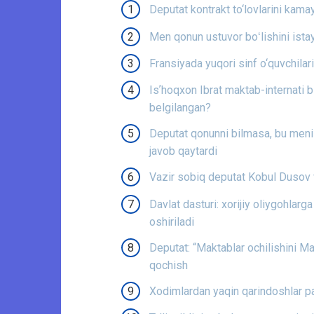
Deputat kontrakt to‘lovlarini kamay
Men qonun ustuvor boʻlishini ista
Fransiyada yuqori sinf o‘quvchilar
Isʼhoqxon Ibrat maktab-internati b
belgilangan?
Deputat qonunni bilmasa, bu men
javob qaytardi
Vazir sobiq deputat Kobul Dusov 
Davlat dasturi: xorijiy oliygohlar
oshiriladi
Deputat: “Maktablar ochilishini Ma
qochish
Xodimlardan yaqin qarindoshlar p