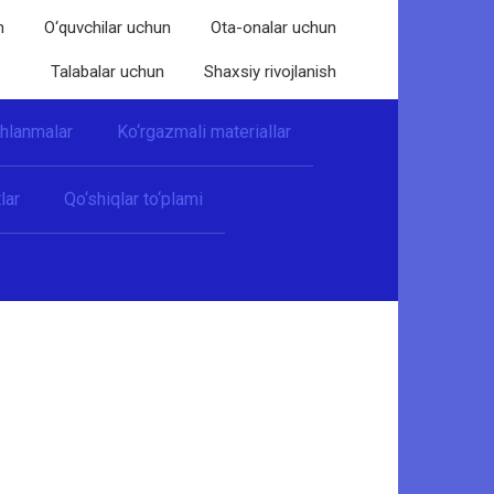
n
O‘quvchilar uchun
Ota-onalar uchun
Talabalar uchun
Shaxsiy rivojlanish
shlanmalar
Ko‘rgazmali materiallar
lar
Qo‘shiqlar to‘plami