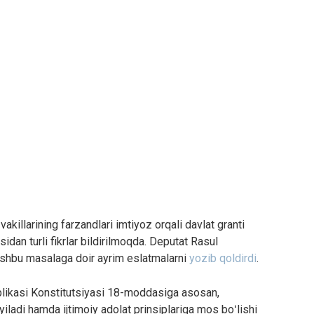
killarining farzandlari imtiyoz orqali davlat granti
dan turli fikrlar bildirilmoqda. Deputat Rasul
ushbu masalaga doir ayrim eslatmalarni
yozib qoldirdi
.
likasi Konstitutsiyasi 18-moddasiga asosan,
yiladi hamda ijtimoiy adolat prinsiplariga mos boʻlishi