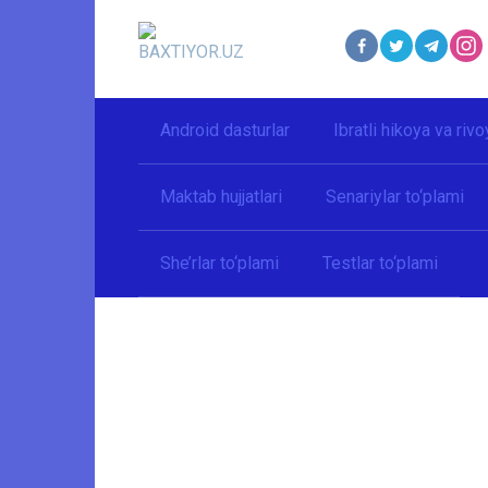
Перейти
к
контенту
Android dasturlar
Ibratli hikoya va rivo
Maktab hujjatlari
Senariylar to‘plami
She’rlar to‘plami
Testlar to‘plami