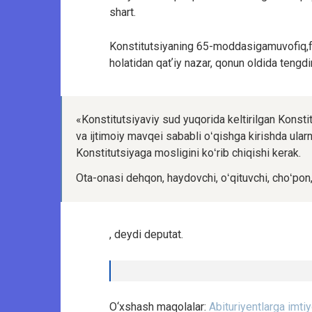
shart.
Konstitutsiyaning 65-moddasigamuvofiq,fa
holatidan qatʼiy nazar, qonun oldida tengdir
«Konstitutsiyaviy sud yuqorida keltirilgan Konstit
va ijtimoiy mavqei sababli oʻqishga kirishda ularn
Konstitutsiyaga mosligini koʻrib chiqishi kerak.
Ota-onasi dehqon, haydovchi, oʻqituvchi, choʻpon
, deydi deputat.
O‘xshash maqolalar:
Abituriyentlarga imtiy