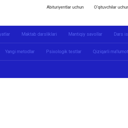
Abituriyentlar uchun
O‘qituvchilar uchu
yatlar
Maktab darsliklari
Mantiqiy savollar
Dars i
Yangi metodlar
Psixologik testlar
Qiziqarli ma’lumot