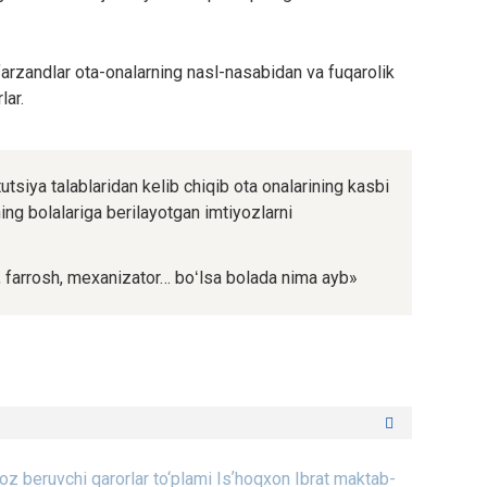
rzandlar ota-onalarning nasl-nasabidan va fuqarolik
lar.
utsiya talablaridan kelib chiqib ota onalarining kasbi
ing bolalariga berilayotgan imtiyozlarni
, farrosh, mexanizator… boʻlsa bolada nima ayb»
oz beruvchi qarorlar to‘plami
Isʼhoqxon Ibrat maktab-