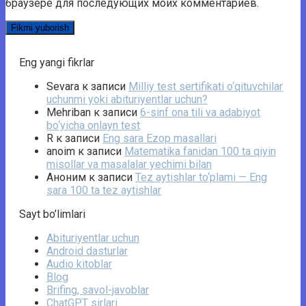
браузере для последующих моих комментариев.
Eng yangi fikrlar
Sevara
к записи
Milliy test sertifikati o‘qituvchilar
uchunmi yoki abituriyentlar uchun?
Mehriban
к записи
6-sinf ona tili va adabiyot
bo‘yicha onlayn test
R
к записи
Eng sara Ezop masallari
anoim
к записи
Matematika fanidan 100 ta qiyin
misollar va masalalar yechimi bilan
Аноним
к записи
Tez aytishlar to‘plami — Eng
sara 100 ta tez aytishlar
Sayt bo’limlari
Abituriyentlar uchun
Android dasturlar
Audio kitoblar
Blog
Brifing, savol-javoblar
ChatGPT sirlari