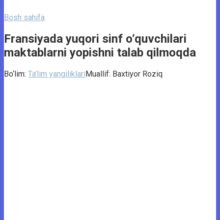
Bosh sahifa
Fransiyada yuqori sinf o‘quvchilari
maktablarni yopishni talab qilmoqda
Bo‘lim:
Ta’lim yangiliklari
Muallif:
Baxtiyor Roziq