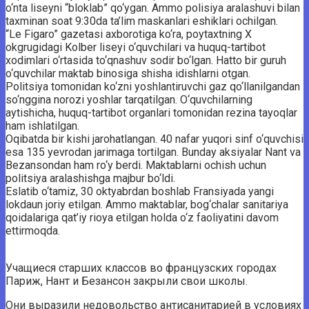
o‘nta liseyni “bloklab” qo‘ygan. Ammo polisiya aralashuvi bilan
taxminan soat 9:30da ta’lim maskanlari eshiklari ochilgan.
“Le Figaro” gazetasi axborotiga ko‘ra, poytaxtning X
okgrugidagi Kolber liseyi o‘quvchilari va huquq-tartibot
xodimlari o‘rtasida to‘qnashuv sodir bo‘lgan. Hatto bir guruh
o‘quvchilar maktab binosiga shisha idishlarni otgan.
Politsiya tomonidan ko‘zni yoshlantiruvchi gaz qo‘llanilgandan
so‘nggina norozi yoshlar tarqatilgan. O‘quvchilarning
aytishicha, huquq-tartibot organlari tomonidan rezina tayoqlar
ham ishlatilgan.
Oqibatda bir kishi jarohatlangan. 40 nafar yuqori sinf o‘quvchisi
esa 135 yevrodan jarimaga tortilgan. Bunday aksiyalar Nant va
Bezansondan ham ro‘y berdi. Maktablarni ochish uchun
politsiya aralashishga majbur bo‘ldi.
Eslatib o‘tamiz, 30 oktyabrdan boshlab Fransiyada yangi
lokdaun joriy etilgan. Ammo maktablar, bog‘chalar sanitariya
qoidalariga qat’iy rioya etilgan holda o‘z faoliyatini davom
ettirmoqda.
Учащиеся старших классов во французских городах
Париж, Нант и Безансон закрыли свои школы.
Они выразили недовольство антисанитарией в условиях