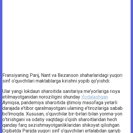
Fransiyaning Parij, Nant va Bezanson shaharlaridagi yuqori
sinf o‘quvchilari maktablarga kirishni yopib qo‘yishdi.
Ular yangi lokdaun sharoitida sanitariya me’yorlariga rioya
etilmayotganidan noroziligini shunday
ifodalashgan
Ayniqsa, pandemiya sharoitida ijtimoiy masofaga yetarli
darajada e’tibor qaralmayotgani ularning e’tirozlariga sabab
bo‘lmoqda. Xususan, o‘quvchilar bir-birlari bilan yonma-yon
o‘tirishgani va odatiy vaqtdagi o‘qish sharoitlaridan hech
qanday farq sezishmayotganliklaridan shikoyat qilishgan.
Oqibatda Parijda yuqori sinf o‘quvchilari ertalabdan qariyb