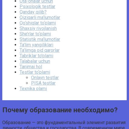
Ota-onalar uchun
Psixologik testlar
Qanday qilib?
Qiziqarli ma’lumotlar
Qo‘shiqlar to‘plami
Shaxsiy rivojlanish
She’rlar to‘plami
Statistik ma’lumotlar
Ta’lim yangiliklari
Ta’limga oid qarorlar
Tabriklar to'plami
Talabalar uchun
Tarjimai hol
Testlar to‘plami
Onlayn testlar
PISA testlar
Texnika olami
Почему образование необходимо?
Образование — это фундаментальный элемент развития
личности, общества и государства. В современном мире