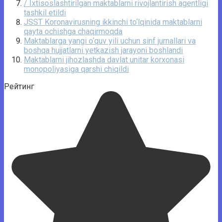
/ Ixtisoslashtirilgan maktablarni rivojlantirish agentligi
tashkil etildi
JSST Koronavirusning ikkinchi to‘lqinida maktablarni
qayta ochishga chaqirmoqda
Maktablarga yangi o‘quv yili uchun sinf jurnallari va
boshqa hujjatlarni yetkazish jarayoni boshlandi
Maktablarni jihozlashda davlat unitar korxonasi
monopoliyasiga qarshi chiqildi
Рейтинг