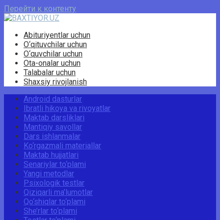
Перейти к контенту
Abituriyentlar uchun
O‘qituvchilar uchun
O‘quvchilar uchun
Ota-onalar uchun
Talabalar uchun
Shaxsiy rivojlanish
Android dasturlar
Ibratli hikoya va rivoyatlar
Maktab darsliklari
Mantiqiy savollar
Dars ishlanmalar
Ko‘rgazmali materiallar
Maktab hujjatlari
Senariylar to‘plami
Yangi metodlar
Psixologik testlar
Qiziqarli ma’lumotlar
Qo‘shiqlar to‘plami
She’rlar to‘plami