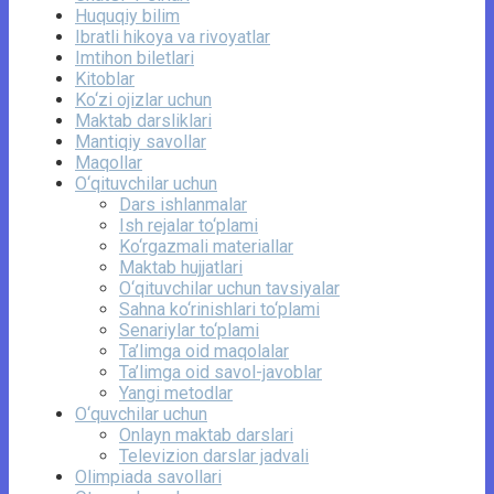
Huquqiy bilim
Ibratli hikoya va rivoyatlar
Imtihon biletlari
Kitoblar
Ko‘zi ojizlar uchun
Maktab darsliklari
Mantiqiy savollar
Maqollar
O‘qituvchilar uchun
Dars ishlanmalar
Ish rejalar to‘plami
Ko‘rgazmali materiallar
Maktab hujjatlari
O‘qituvchilar uchun tavsiyalar
Sahna ko‘rinishlari to‘plami
Senariylar to‘plami
Ta’limga oid maqolalar
Ta’limga oid savol-javoblar
Yangi metodlar
O‘quvchilar uchun
Onlayn maktab darslari
Televizion darslar jadvali
Olimpiada savollari