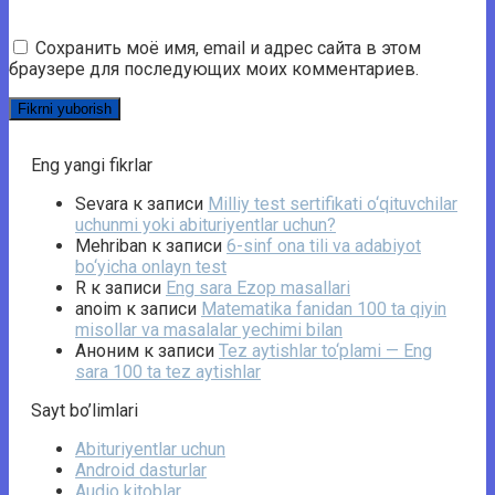
Сохранить моё имя, email и адрес сайта в этом
браузере для последующих моих комментариев.
Eng yangi fikrlar
Sevara
к записи
Milliy test sertifikati o‘qituvchilar
uchunmi yoki abituriyentlar uchun?
Mehriban
к записи
6-sinf ona tili va adabiyot
bo‘yicha onlayn test
R
к записи
Eng sara Ezop masallari
anoim
к записи
Matematika fanidan 100 ta qiyin
misollar va masalalar yechimi bilan
Аноним
к записи
Tez aytishlar to‘plami — Eng
sara 100 ta tez aytishlar
Sayt bo’limlari
Abituriyentlar uchun
Android dasturlar
Audio kitoblar