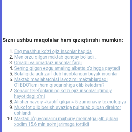
Sizni ushbu maqolalar ham qiziqtirishi mumkin:
Eng mashhur ko‘zi ojiz insonlar haqida
Men orzu qilgan maktab qanday bo‘ladi…
Omadli va omadsiz insonlar farqi
Sening qilgan ezgu amaling albatta o‘zingga qaytadi
Bolaligida aqli zaif deb hisoblangan buyuk insonlar
Maktab maslahatchisi lavozimi maktablardagi
O‘IBDO‘larni ham qisqarishiga olib keladimi?
Sensor telefonlarining ko‘zi ojiz insonlar ijtimoiy
hayotidagi o‘rni
Alisher navoiy «kashf qilgan» 5 zamonaviy texnologiya
Mukofot olib berish evaziga pul talab qilgan direktor
ushlandi
Maktab o‘quvchilarini majburiy mehnatga jalb qilgan
xodim 15,6 mln so‘m jarimaga tortildi