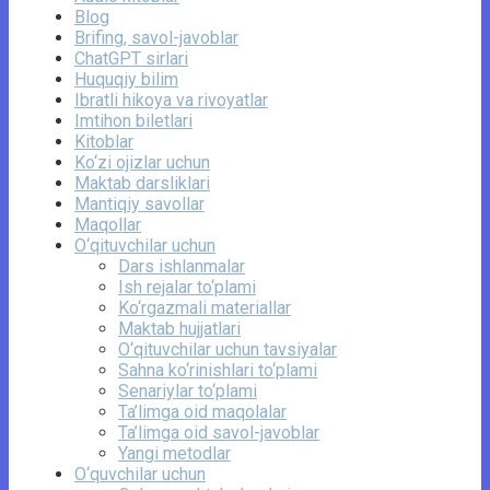
Blog
Brifing, savol-javoblar
ChatGPT sirlari
Huquqiy bilim
Ibratli hikoya va rivoyatlar
Imtihon biletlari
Kitoblar
Ko‘zi ojizlar uchun
Maktab darsliklari
Mantiqiy savollar
Maqollar
O‘qituvchilar uchun
Dars ishlanmalar
Ish rejalar to‘plami
Ko‘rgazmali materiallar
Maktab hujjatlari
O‘qituvchilar uchun tavsiyalar
Sahna ko‘rinishlari to‘plami
Senariylar to‘plami
Ta’limga oid maqolalar
Ta’limga oid savol-javoblar
Yangi metodlar
O‘quvchilar uchun