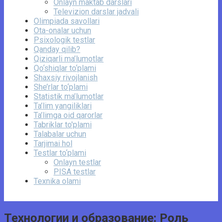
Onlayn maktab darslari
Televizion darslar jadvali
Olimpiada savollari
Ota-onalar uchun
Psixologik testlar
Qanday qilib?
Qiziqarli ma’lumotlar
Qo‘shiqlar to‘plami
Shaxsiy rivojlanish
She’rlar to‘plami
Statistik ma’lumotlar
Ta’lim yangiliklari
Ta’limga oid qarorlar
Tabriklar to'plami
Talabalar uchun
Tarjimai hol
Testlar to‘plami
Onlayn testlar
PISA testlar
Texnika olami
Технологии и образование: Роль