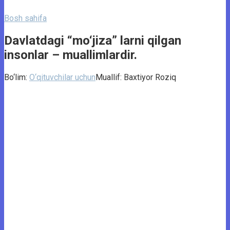
Bosh sahifa
Davlatdagi “mo‘jiza” larni qilgan
insonlar – muallimlardir.
Bo‘lim:
O‘qituvchilar uchun
Muallif:
Baxtiyor Roziq