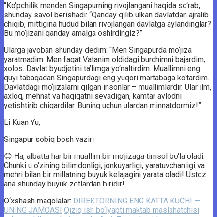
​​“Ko‘pchilik mendan Singapurning rivojlangani haqida so‘rab,
shunday savol berishadi: “Qanday qilib ulkan davlatdan ajralib
chiqib, mittigina hudud bilan rivojlangan davlatga aylandinglar?
Bu mo‘jizani qanday amalga oshirdingiz?”
Ularga javoban shunday dedim: “Men Singapurda mo‘jiza
yaratmadim. Men faqat Vatanim oldidagi burchimni bajardim,
xolos. Davlat byudjetini ta’limga yo‘naltirdim. Muallimni eng
quyi tabaqadan Singapurdagi eng yuqori martabaga ko‘tardim.
Davlatdagi mo‘jizalarni qilgan insonlar – muallimlardir. Ular ilm,
axloq, mehnat va haqiqatni sevadigan, kamtar avlodni
yetishtirib chiqardilar. Buning uchun ulardan minnatdormiz!”
Li Kuan Yu,
Singapur sobiq bosh vaziri
😊 Ha, albatta har bir muallim bir mo‘jizaga timsol bo‘la oladi.
Chunki u o‘zining bilimdonligi, jonkuyarligi, yaratuvchanligi va
mehri bilan bir millatning buyuk kelajagini yarata oladi! Ustoz
ana shunday buyuk zotlardan biridir!
O‘xshash maqolalar:
DIREKTORNING ENG KATTA KUCHI —
UNING JAMOASI
Qiziq ish bo‘lyapti maktab maslahatchisi