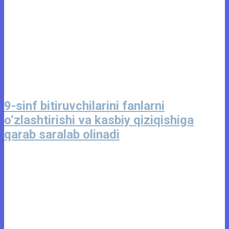
9-sinf bitiruvchilarini fanlarni
o‘zlashtirishi va kasbiy qiziqishiga
qarab saralab olinadi