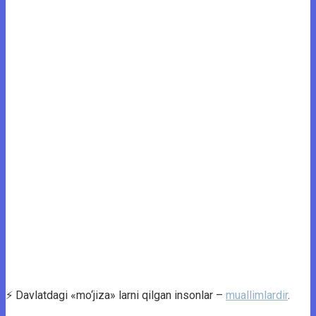
⚡️ Davlatdagi «mo‘jiza» larni qilgan insonlar –
muallimlardir
.