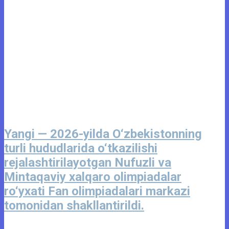
Yangi — 2026-yilda O‘zbekistonning
turli hududlarida o‘tkazilishi
rejalashtirilayotgan Nufuzli va
Mintaqaviy xalqaro olimpiadalar
ro‘yxati Fan olimpiadalari markazi
tomonidan shakllantirildi.