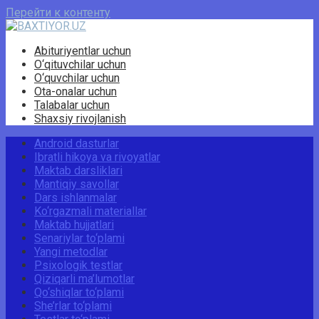
Перейти к контенту
Abituriyentlar uchun
O‘qituvchilar uchun
O‘quvchilar uchun
Ota-onalar uchun
Talabalar uchun
Shaxsiy rivojlanish
Android dasturlar
Ibratli hikoya va rivoyatlar
Maktab darsliklari
Mantiqiy savollar
Dars ishlanmalar
Ko‘rgazmali materiallar
Maktab hujjatlari
Senariylar to‘plami
Yangi metodlar
Psixologik testlar
Qiziqarli ma’lumotlar
Qo‘shiqlar to‘plami
She’rlar to‘plami