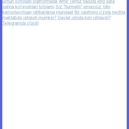
uchun ochilgan platformada.
Amir Temur haqida eng sara
sahna ko‘rinishlari to‘plami
Siz “hurmatli” emassiz: tilni
kamsitayotgan rahbarlarga murojaat
Bir vaqtning o‘zida nechta
maktabda ishlash mumkin?
Davlat ishida kim ishlaydi?
Telegramda o‘qish