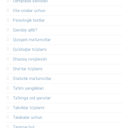
Olimpiada savollari
Ota-onalar uchun
Psixologik testlar
Qanday qilib?
Qiziqarli ma’lumotlar
Qo‘shiqlar to‘plami
Shaxsiy rivojlanish
She’rlar to‘plami
Statistik ma’lumotlar
Ta’lim yangiliklari
Ta’limga oid qarorlar
Tabriklar to'plami
Talabalar uchun
Tarjimai hol