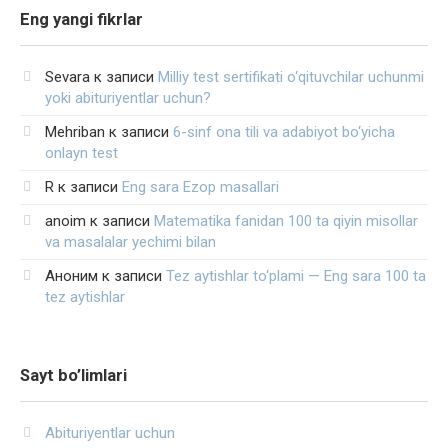
Eng yangi fikrlar
Sevara
к записи
Milliy test sertifikati o‘qituvchilar uchunmi
yoki abituriyentlar uchun?
Mehriban
к записи
6-sinf ona tili va adabiyot bo‘yicha
onlayn test
R
к записи
Eng sara Ezop masallari
anoim
к записи
Matematika fanidan 100 ta qiyin misollar
va masalalar yechimi bilan
Аноним
к записи
Tez aytishlar to‘plami — Eng sara 100 ta
tez aytishlar
Sayt bo’limlari
Abituriyentlar uchun