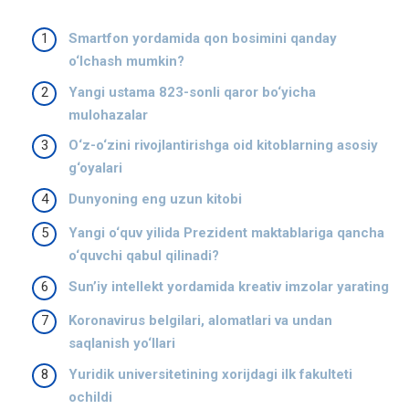
Smartfon yordamida qon bosimini qanday
o‘lchash mumkin?
Yangi ustama 823-sonli qaror bo‘yicha
mulohazalar
O‘z-o‘zini rivojlantirishga oid kitoblarning asosiy
g‘oyalari
Dunyoning eng uzun kitobi
Yangi o‘quv yilida Prezident maktablariga qancha
o‘quvchi qabul qilinadi?
Sun’iy intellekt yordamida kreativ imzolar yarating
Koronavirus belgilari, alomatlari va undan
saqlanish yo‘llari
Yuridik universitetining xorijdagi ilk fakulteti
ochildi