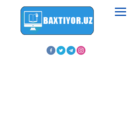
Перейти
к
контенту