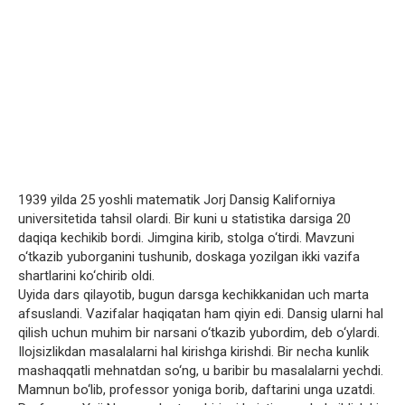
1939 yilda 25 yoshli matematik Jorj Dansig Kaliforniya
universitetida tahsil olardi. Bir kuni u statistika darsiga 20
daqiqa kechikib bordi. Jimgina kirib, stolga o‘tirdi. Mavzuni
o‘tkazib yuborganini tushunib, doskaga yozilgan ikki vazifa
shartlarini ko‘chirib oldi.
Uyida dars qilayotib, bugun darsga kechikkanidan uch marta
afsuslandi. Vazifalar haqiqatan ham qiyin edi. Dansig ularni hal
qilish uchun muhim bir narsani o‘tkazib yubordim, deb o‘ylardi.
Ilojsizlikdan masalalarni hal kirishga kirishdi. Bir necha kunlik
mashaqqatli mehnatdan so‘ng, u baribir bu masalalarni yechdi.
Mamnun bo‘lib, professor yoniga borib, daftarini unga uzatdi.