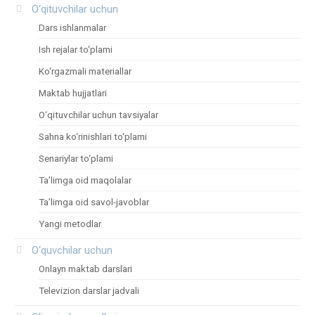
O‘qituvchilar uchun
Dars ishlanmalar
Ish rejalar to‘plami
Ko‘rgazmali materiallar
Maktab hujjatlari
O‘qituvchilar uchun tavsiyalar
Sahna ko‘rinishlari to‘plami
Senariylar to‘plami
Ta’limga oid maqolalar
Ta’limga oid savol-javoblar
Yangi metodlar
O‘quvchilar uchun
Onlayn maktab darslari
Televizion darslar jadvali