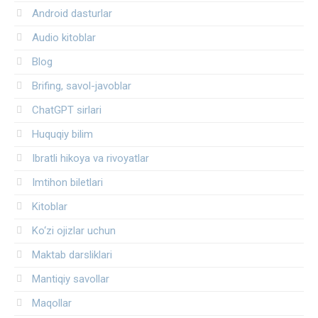
Android dasturlar
Audio kitoblar
Blog
Brifing, savol-javoblar
ChatGPT sirlari
Huquqiy bilim
Ibratli hikoya va rivoyatlar
Imtihon biletlari
Kitoblar
Ko‘zi ojizlar uchun
Maktab darsliklari
Mantiqiy savollar
Maqollar