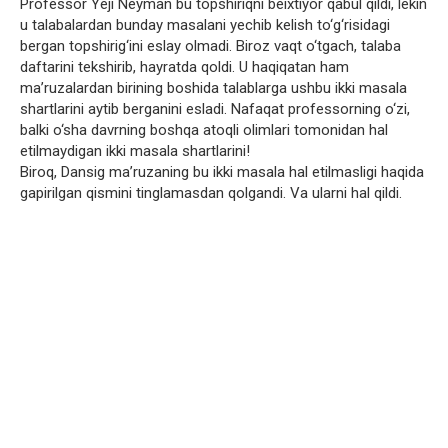
Professor Yeji Neyman bu topshiriqni beixtiyor qabul qildi, lekin
u talabalardan bunday masalani yechib kelish to‘g‘risidagi
bergan topshirig‘ini eslay olmadi. Biroz vaqt o‘tgach, talaba
daftarini tekshirib, hayratda qoldi. U haqiqatan ham
ma’ruzalardan birining boshida talablarga ushbu ikki masala
shartlarini aytib berganini esladi. Nafaqat professorning o‘zi,
balki o‘sha davrning boshqa atoqli olimlari tomonidan hal
etilmaydigan ikki masala shartlarini!
Biroq, Dansig ma’ruzaning bu ikki masala hal etilmasligi haqida
gapirilgan qismini tinglamasdan qolgandi. Va ularni hal qildi.