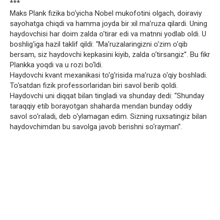
***
Maks Plank fizika bo‘yicha Nobel mukofotini olgach, doiraviy
sayohatga chiqdi va hamma joyda bir xil ma’ruza qilardi. Uning
haydovchisi har doim zalda o‘tirar edi va matnni yodlab oldi. U
boshlig‘iga hazil taklif qildi: “Ma’ruzalaringizni o‘zim o‘qib
bersam, siz haydovchi kepkasini kiyib, zalda o‘tirsangiz”. Bu fikr
Plankka yoqdi va u rozi bo‘ldi.
Haydovchi kvant mexanikasi to‘g‘risida ma’ruza o‘qiy boshladi.
To‘satdan fizik professorlaridan biri savol berib qoldi.
Haydovchi uni diqqat bilan tingladi va shunday dedi: “Shunday
taraqqiy etib borayotgan shaharda mendan bunday oddiy
savol so‘raladi, deb o‘ylamagan edim. Sizning ruxsatingiz bilan
haydovchimdan bu savolga javob berishni so‘rayman”.