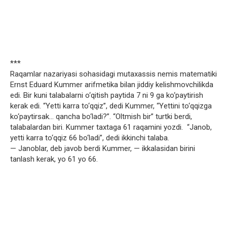
***
Raqamlar nazariyasi sohasidagi mutaxassis nemis matematiki
Ernst Eduard Kummer arifmetika bilan jiddiy kelishmovchilikda
edi. Bir kuni talabalarni o‘qitish paytida 7 ni 9 ga ko‘paytirish
kerak edi. “Yetti karra to‘qqiz”, dedi Kummer, “Yettini to‘qqizga
ko‘paytirsak… qancha bo‘ladi?”. “Oltmish bir” turtki berdi,
talabalardan biri. Kummer taxtaga 61 raqamini yozdi. “Janob,
yetti karra to‘qqiz 66 bo‘ladi”, dedi ikkinchi talaba.
— Janoblar, deb javob berdi Kummer, — ikkalasidan birini
tanlash kerak, yo 61 yo 66.