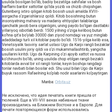
usulida bosilgan bo‘lib, badiiy bezatilga sahifalar va bosh
harflarni baribir xattotlar qo‘lda yozib va chizib chiqishgan.
Gutenberg ixtiro qiligan kitob bosish usuli amalda XVIII-
asrgacha o‘zgarishlarsiz qoldi. Kitob bosishning butun
insoniyatning ma’naviy va madaniy ehtiyojlari talablariga
qanchalik javob bera olganligini, uning paydo bo‘lgan dastlabki
yillariyoq isbotlab berdi. 1500 yilning o‘ziga keliboq butun
ko‘hna qit’a bo‘ylab 30000 dan ziyod nomdagi va yuz minglab
adaddadagi turli xil kitoblar paydo bo‘ldi. 1516-yilga kelib esa,
Venetsiyalik tasviriy san’at ustasi Ugo da Karpi rangli bezaklar
bosish usulini joriy qildi va o‘zi mukammallashtirib, yangicha
usullarini kiritdi. Ugo da Karpining o‘zi ajoyib xattot va nusxa
ko‘chiruvchi bo‘lib, uning usulida chop etilgan rangli bezakli
kitoblarda avval bir xil rangli tonlar, keyin boshqa rangdagi
tonlar navbati bilan bosilar edi. Shu usul bilan Ugo da Karpi
buyuk rassom Rafaelning ko‘plab nodir asarlarini ko‘paytirgan.
Manba:
Orbita.uz
Не исключено, что идея печатать книги пришла от
тюленей. Еще в VII-VIII веках набивные ткани
производились на Ближнем Востоке и в Европе. Для
печати повторяющихся форм использовались