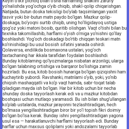
Keyin o‘tkir pichoq bilan o‘sha harflarning shaklini zaruriy
yo‘nalishda yog‘ochga o‘yib chiqib, shakl-qolip chiqarishgan.
Natijada, butun doska tekisligi bo‘ylab taqsimlangan yaxlit
tasvir yoki bir-butun matn paydo bo‘lgan. Mazkur qolip-
doskaga, bo‘yoqni surtib chiqib, uning ho‘lligidayoq ustiga
qog‘oz yoki matoni bosib, quritib olishgan. Vaqt o‘tishi bilan bu
texnika takomillashib, harflarni o‘yish o‘rniga yo‘nishni qo‘llay
boshlashdi. Yog‘och doskadagi bo‘rtib chiqqan teskari matn
ko‘rinishidagi bu usul bosish sifatini yanada oshirdi.
Qolaversa, endilikda bosmaxona ustalari, yog‘och
taxtachaning har ikkala tarafidan foydalan boshlashdi.
Bunday kitoblarning qo‘lyozmalarga nisbatan arzonligi, ularga
bo‘lgan talabning ortishiga va barqaror bo‘lishiga zamin
hozirladi. Bu esa, kitob bosish hunariga bo‘lgan qiziqishni ham
kuchaytirib yubordi. Ravshanki, matnlarni o‘yib, yoki, yo‘nib
chiqish mashaqqatli va ko‘p vaqt hamda, sabr-toqat talab
qiladigan mayda ish bo‘lgan. Har bir kitob uchun bir necha
shunday doska tayyorlash kerak edi va u mazkur kitobdan
boshqasi uchun mutlaqo yaramasdi. Bu ish bilan shug‘ullangan
ko‘plab ustalarda, mazkur jarayonni tezlashtiradigan, hech
bo‘lmasa yengillashtiradigan biror bir yo‘l topish fikri doimiy
bo‘lgan bo‘lsa kerak. Bunday ishni yengillashtiradigan yagona
usul esa — harakatlanuvchi harflarni tayyorlash edi. Bunday
harflar uchun maxsus qoliplarni yoki andozalarni tayyorlab