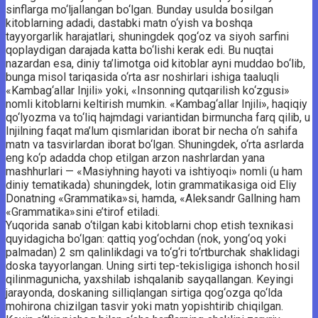
sinflarga mo‘ljallangan bo‘lgan. Bunday usulda bosilgan
kitoblarning adadi, dastabki matn o‘yish va boshqa
tayyorgarlik harajatlari, shuningdek qog‘oz va siyoh sarfini
qoplaydigan darajada katta bo‘lishi kerak edi. Bu nuqtai
nazardan esa, diniy ta’limotga oid kitoblar ayni muddao bo‘lib,
bunga misol tariqasida o‘rta asr noshirlari ishiga taaluqli
«Kambag‘allar Injili» yoki, «Insonning qutqarilish ko‘zgusi»
nomli kitoblarni keltirish mumkin. «Kambag‘allar Injili», haqiqiy
qo‘lyozma va to‘liq hajmdagi variantidan birmuncha farq qilib, u
Injilning faqat ma’lum qismlaridan iborat bir necha o‘n sahifa
matn va tasvirlardan iborat bo‘lgan. Shuningdek, o‘rta asrlarda
eng ko‘p adadda chop etilgan arzon nashrlardan yana
mashhurlari — «Masiyhning hayoti va ishtiyoqi» nomli (u ham
diniy tematikada) shuningdek, lotin grammatikasiga oid Eliy
Donatning «Grammatika»si, hamda, «Aleksandr Gallning ham
«Grammatika»sini e’tirof etiladi.
Yuqorida sanab o‘tilgan kabi kitoblarni chop etish texnikasi
quyidagicha bo‘lgan: qattiq yog‘ochdan (nok, yong‘oq yoki
palmadan) 2 sm qalinlikdagi va to‘g‘ri to‘rtburchak shaklidagi
doska tayyorlangan. Uning sirti tep-tekisligiga ishonch hosil
qilinmagunicha, yaxshilab ishqalanib sayqallangan. Keyingi
jarayonda, doskaning silliqlangan sirtiga qog‘ozga qo‘lda
mohirona chizilgan tasvir yoki matn yopishtirib chiqilgan.