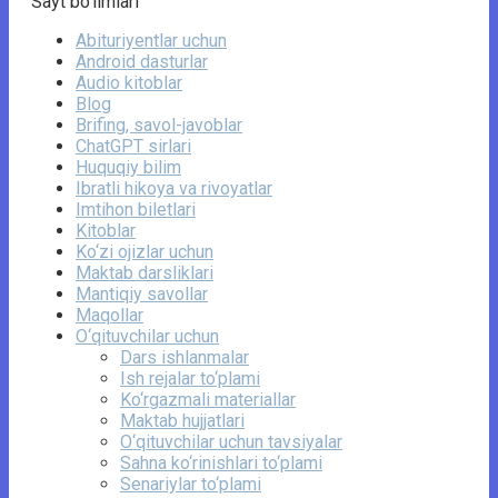
Sayt bo’limlari
Abituriyentlar uchun
Android dasturlar
Audio kitoblar
Blog
Brifing, savol-javoblar
ChatGPT sirlari
Huquqiy bilim
Ibratli hikoya va rivoyatlar
Imtihon biletlari
Kitoblar
Ko‘zi ojizlar uchun
Maktab darsliklari
Mantiqiy savollar
Maqollar
O‘qituvchilar uchun
Dars ishlanmalar
Ish rejalar to‘plami
Ko‘rgazmali materiallar
Maktab hujjatlari
O‘qituvchilar uchun tavsiyalar
Sahna ko‘rinishlari to‘plami
Senariylar to‘plami