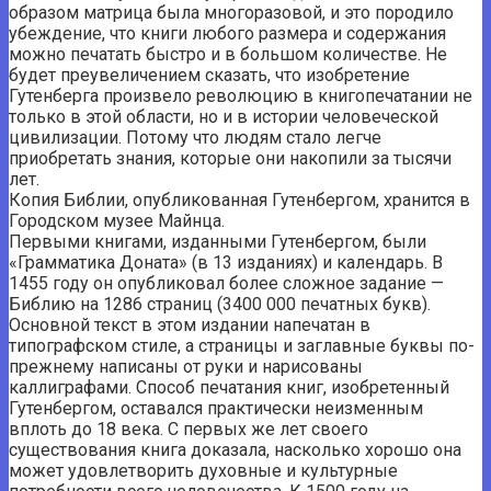
образом матрица была многоразовой, и это породило
убеждение, что книги любого размера и содержания
можно печатать быстро и в большом количестве. Не
будет преувеличением сказать, что изобретение
Гутенберга произвело революцию в книгопечатании не
только в этой области, но и в истории человеческой
цивилизации. Потому что людям стало легче
приобретать знания, которые они накопили за тысячи
лет.
Копия Библии, опубликованная Гутенбергом, хранится в
Городском музее Майнца.
Первыми книгами, изданными Гутенбергом, были
«Грамматика Доната» (в 13 изданиях) и календарь. В
1455 году он опубликовал более сложное задание —
Библию на 1286 страниц (3400 000 печатных букв).
Основной текст в этом издании напечатан в
типографском стиле, а страницы и заглавные буквы по-
прежнему написаны от руки и нарисованы
каллиграфами. Способ печатания книг, изобретенный
Гутенбергом, оставался практически неизменным
вплоть до 18 века. С первых же лет своего
существования книга доказала, насколько хорошо она
может удовлетворить духовные и культурные