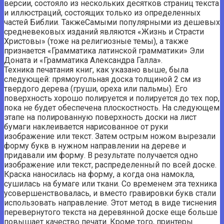
версии, состояло из нескольких десятков страниц текста
и иллюстраций, состоящих только из определенных
частей Библии. ТакжеСамыми популярными из дешевых
средневековых изданий являются «Жизнь и Страсти
Христовы» (тоже на религиозные темы), а также
признается «Грамматика латинской грамматики» Эли
Доната и «Грамматика Александра Галла».
Техника печатания книг, как указано выше, была
следующей: прямоугольная доска толщиной 2 см из
твердого дерева (груши, ореха или пальмы). Его
поверхность хорошо полируется и полируется до тех пор,
пока не будет обеспечена плоскостность. На следующем
этапе на полированную поверхность доски на лист
бумаги наклеивается нарисованное от руки
изображение или текст. Затем острым ножом вырезали
форму букв в нужном направлении на дереве и
придавали им форму. В результате получается одно
изображение или текст, распределенный по всей доске.
Краска наносилась на форму, а когда она намокла,
сушилась на бумаге или ткани. Со временем эта техника
усовершенствовалась, и вместо гравировки букв стали
использовать направление. Этот метод в виде тиснения
перевернутого текста на деревянной доске еще больше
повышает качество печати. Кроме того, принтеры