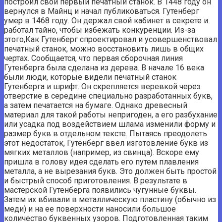
построил свой первый печатный станок. В 1448 году он
вернулся в Майнц и начал публиковаться. Гутенберг
умер в 1468 году. Он держал свой кабинет в секрете и
работал тайно, чтобы избежать конкуренции. Из-за
этого,Как Гутенберг спроектировал и усовершенствовал
печатный станок, можно восстановить лишь в общих
чертах. Сообщается, что первая сборочная линия
Гутенберга была сделана из дерева. В начале 16 века
были люди, которые видели печатный станок
Гутенберга и шрифт. Он скрепляется веревкой через
отверстие в середине специально разработанных букв,
а затем печатается на бумаге. Однако древесный
материал для такой работы непригоден, а его разбухание
или усадка под воздействием шлама изменили форму и
размер букв в отдельном тексте. Пытаясь преодолеть
этот недостаток, Гутенберг ввел изготовление букв из
мягких металлов (например, из свинца). Вскоре ему
пришла в голову идея сделать его путем плавления
металла, а не вырезания букв. Это должен быть простой
и быстрый способ приготовления. В результате в
мастерской Гутенберга появились чугунные буквы.
Затем их вбивали в металлическую пластину (обычно из
меди) и на ее поверхности наносили большое
количество буквенных узоров. Подготовленная таким