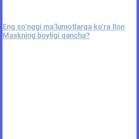
Eng so‘nggi maʼlumotlarga ko‘ra Ilon
Maskning boyligi qancha?