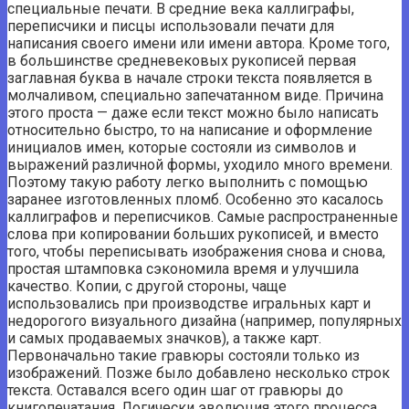
специальные печати. В средние века каллиграфы,
переписчики и писцы использовали печати для
написания своего имени или имени автора. Кроме того,
в большинстве средневековых рукописей первая
заглавная буква в начале строки текста появляется в
молчаливом, специально запечатанном виде. Причина
этого проста — даже если текст можно было написать
относительно быстро, то на написание и оформление
инициалов имен, которые состояли из символов и
выражений различной формы, уходило много времени.
Поэтому такую ​​работу легко выполнить с помощью
заранее изготовленных пломб. Особенно это касалось
каллиграфов и переписчиков. Самые распространенные
слова при копировании больших рукописей, и вместо
того, чтобы переписывать изображения снова и снова,
простая штамповка сэкономила время и улучшила
качество. Копии, с другой стороны, чаще
использовались при производстве игральных карт и
недорогого визуального дизайна (например, популярных
и самых продаваемых значков), а также карт.
Первоначально такие гравюры состояли только из
изображений. Позже было добавлено несколько строк
текста. Оставался всего один шаг от гравюры до
книгопечатания. Логически эволюция этого процесса