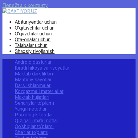
Перейти к контенту
Abituriyentlar uchun
O‘qituvchilar uchun
O‘quvchilar uchun
Ota-onalar uchun
Talabalar uchun
Shaxsiy rivojlanish
Android dasturlar
Ibratli hikoya va rivoyatlar
Maktab darsliklari
Mantiqiy savollar
Dars ishlanmalar
Ko‘rgazmali materiallar
Maktab hujjatlari
Senariylar to‘plami
Yangi metodlar
Psixologik testlar
Qiziqarli ma’lumotlar
Qo‘shiqlar to‘plami
She’rlar to‘plami