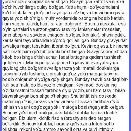
yordamida osongina bajarishgan. Bu ayniqsa xattot va nusxa
ko‘chiruvchilarga qulay bo‘lgan. Katta hajmli qo‘lyozmalarni
ko‘chirishda eng ko‘p uchraydigan so‘zlar, va tasvirlarni qayta
qayta yozish o‘rniga, muhr yordamida osongina bosib ketish,
ham vaqtni tejardi, ham, sifatni oshirardi. Bosma nusxalar esa,
o‘yin qartalari va arzon-garov tasviriy ishlanmalar (masalan,
ommabop va savdosi chaqqon bo‘lgan, ikonalar), shuningdek,
xaritalarni tayyorlashda ko‘proq qo‘llanilgan. Bunday gravyurlar
avvaliga faqat tasvirdan iborat bo‘lgan. Keyinroq esa, bir necha
satr matn ham qo‘shib bosila boshlangan. Gravyura bosishdan
kitob bosishga o‘tish uchun faqat bittagina qadam tashlash
qolgan edi. Mantiqan qaralganda bu jarayon evolyutsiyasi
quyidagicha bo‘lgan: avvaliga taxta yoki metall doskalarga
tasvirni o‘yib tushirib, u orqali qog‘oz yoki matoga tasvirni
bosib chiqarishni yo‘lga qo‘yishgan. Bunday tasvir ostidagi bir-
ikki satr matn qo‘lda yozib chiqlgan. Keyinroq, doskaning
o‘zida matnni teskari tartibda o‘yib yozib, uni ham tasvir bilan
birvarakayiga bosishga o‘tishgan. Shu tahlit ish, doskada
matnning o‘zini, bezak va tasvirlarsiz teskari tartibda o‘yib
ishlash va uni qog‘ozga yoki, matoga bosishga yetib kelgan.
Bunday yo‘sinda bosilgan dastlabki kitoblar hajman kichik
bo‘lgan. Biz ularni kichik risola (broshyura) deb atagan
bo‘lardik. Bunday kitoblar, haqiqiy qo‘lyozma kitob sotib
olishga imkoni yo‘q, ammo savodli o‘rta va quyi ijtimoiy