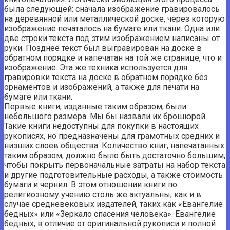
была следующей: сначала изображение гравировалось
на деревянной или металлической доске, через которую
изображение печаталось на бумаге или ткани. Одна или
две строки текста под этим изображением написаны от
руки. Позднее текст был выгравирован на доске в
обратном порядке и напечатан на той же странице, что и
изображение. Эта же техника используется для
гравировки текста на доске в обратном порядке без
орнаментов и изображений, а также для печати на
бумаге или ткани.
Первые книги, изданные таким образом, были
небольшого размера. Мы бы назвали их брошюрой.
Такие книги недоступны для покупки в настоящих
рукописях, но предназначены для грамотных средних и
низших слоев общества. Количество книг, напечатанных
таким образом, должно было быть достаточно большим,
чтобы покрыть первоначальные затраты на набор текста
и другие подготовительные расходы, а также стоимость
бумаги и чернил. В этом отношении книги по
религиозному учению столь же актуальны, как и в
случае средневековых издателей, таких как «Евангелие
бедных» или «Зеркало спасения человека». Евангелие
бедных, в отличие от оригинальной рукописи и полной