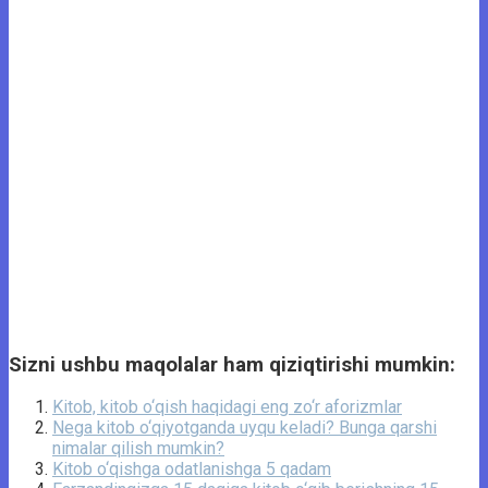
Sizni ushbu maqolalar ham qiziqtirishi mumkin:
Kitob, kitob o‘qish haqidagi eng zo‘r aforizmlar
Nega kitob o‘qiyotganda uyqu keladi? Bunga qarshi
nimalar qilish mumkin?
Kitob o‘qishga odatlanishga 5 qadam