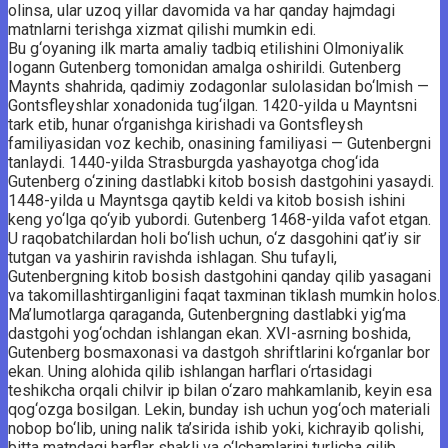
olinsa, ular uzoq yillar davomida va har qanday hajmdagi
matnlarni terishga xizmat qilishi mumkin edi.
Bu g‘oyaning ilk marta amaliy tadbiq etilishini Olmoniyalik
Iogann Gutenberg tomonidan amalga oshirildi. Gutenberg
Maynts shahrida, qadimiy zodagonlar sulolasidan bo‘lmish —
Gontsfleyshlar xonadonida tug‘ilgan. 1420-yilda u Mayntsni
tark etib, hunar o‘rganishga kirishadi va Gontsfleysh
familiyasidan voz kechib, onasining familiyasi — Gutenbergni
tanlaydi. 1440-yilda Strasburgda yashayotga chog‘ida
Gutenberg o‘zining dastlabki kitob bosish dastgohini yasaydi.
1448-yilda u Mayntsga qaytib keldi va kitob bosish ishini
keng yo‘lga qo‘yib yubordi. Gutenberg 1468-yilda vafot etgan.
U raqobatchilardan holi bo‘lish uchun, o‘z dasgohini qat’iy sir
tutgan va yashirin ravishda ishlagan. Shu tufayli,
Gutenbergning kitob bosish dastgohini qanday qilib yasagani
va takomillashtirganligini faqat taxminan tiklash mumkin holos.
Ma’lumotlarga qaraganda, Gutenbergning dastlabki yig‘ma
dastgohi yog‘ochdan ishlangan ekan. XVI-asrning boshida,
Gutenberg bosmaxonasi va dastgoh shriftlarini ko‘rganlar bor
ekan. Uning alohida qilib ishlangan harflari o‘rtasidagi
teshikcha orqali chilvir ip bilan o‘zaro mahkamlanib, keyin esa
qog‘ozga bosilgan. Lekin, bunday ish uchun yog‘och materiali
nobop bo‘lib, uning nalik ta’sirida ishib yoki, kichrayib qolishi,
bitta matndagi harflar shakli va o‘lchamlarini turlicha qilib