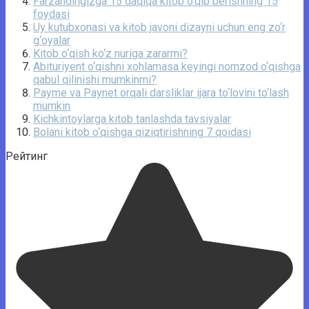
Farzandingizga 15 daqiqa kitob o‘qib berishning 15
foydasi
Uy kutubxonasi va kitob javoni dizayni uchun eng zo‘r
g‘oyalar
Kitob o‘qish ko‘z nuriga zararmi?
Abituriyent o‘qishni xohlamasa keyingi nomzod o‘qishga
qabul qilinishi mumkinmi?
Payme va Paynet orqali darsliklar ijara to‘lovini to‘lash
mumkin
Kichkintoylarga kitob tanlashda tavsiyalar
Bolani kitob o‘qishga qiziqtirishning 7 qoidasi
Рейтинг