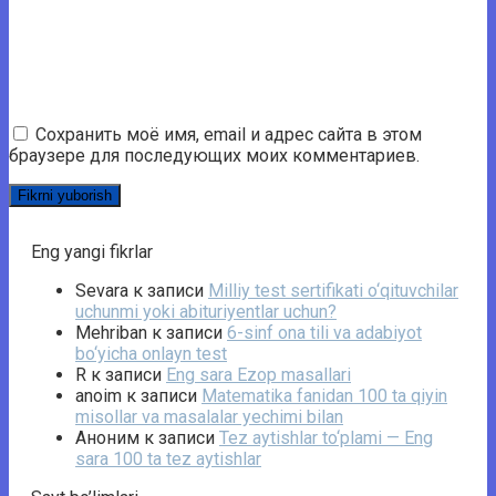
Сохранить моё имя, email и адрес сайта в этом
браузере для последующих моих комментариев.
Eng yangi fikrlar
Sevara
к записи
Milliy test sertifikati o‘qituvchilar
uchunmi yoki abituriyentlar uchun?
Mehriban
к записи
6-sinf ona tili va adabiyot
bo‘yicha onlayn test
R
к записи
Eng sara Ezop masallari
anoim
к записи
Matematika fanidan 100 ta qiyin
misollar va masalalar yechimi bilan
Аноним
к записи
Tez aytishlar to‘plami — Eng
sara 100 ta tez aytishlar