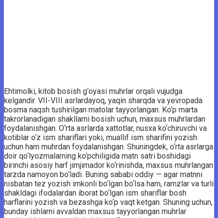
Ehtimolki, kitob bosish g‘oyasi muhrlar orqali vujudga
kelgandir. VII-VIII asrlardayoq, yaqin sharqda va yevropada
bosma naqsh tushirilgan matolar tayyorlangan. Ko‘p marta
takrorlanadigan shakllarni bosish uchun, maxsus muhrlardan
foydalanishgan. O‘rta asrlarda xattotlar, nusxa ko‘chiruvchi va
kotiblar o‘z ism shariflari yoki, muallif ism sharifini yozish
uchun ham muhrdan foydalanishgan. Shuningdek, o‘rta asrlarga
doir qo‘lyozmalarning ko‘pchiligida matn satri boshidagi
birinchi asosiy harf jimjimador ko‘rinishda, maxsus muhrlangan
tarzda namoyon bo‘ladi. Buning sababi oddiy — agar matnni
nisbatan tez yozish imkonli bo‘lgan bo‘lsa ham, ramzlar va turli
shakldagi ifodalardan iborat bo‘lgan ism shariflar bosh
harflarini yozish va bezashga ko‘p vaqt ketgan. Shuning uchun,
bunday ishlarni avvaldan maxsus tayyorlangan muhrlar