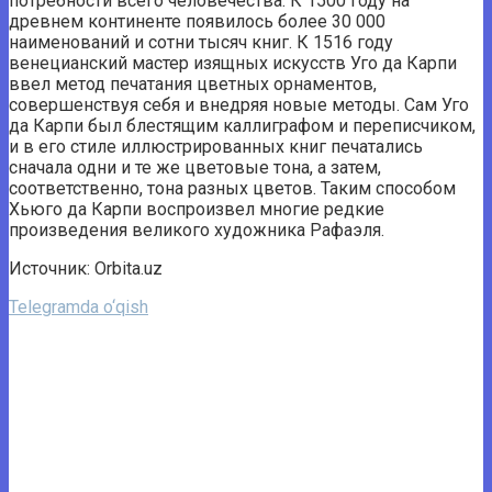
потребности всего человечества. К 1500 году на
древнем континенте появилось более 30 000
наименований и сотни тысяч книг. К 1516 году
венецианский мастер изящных искусств Уго да Карпи
ввел метод печатания цветных орнаментов,
совершенствуя себя и внедряя новые методы. Сам Уго
да Карпи был блестящим каллиграфом и переписчиком,
и в его стиле иллюстрированных книг печатались
сначала одни и те же цветовые тона, а затем,
соответственно, тона разных цветов. Таким способом
Хьюго да Карпи воспроизвел многие редкие
произведения великого художника Рафаэля.
Источник: Orbita.uz
Telegramda o‘qish