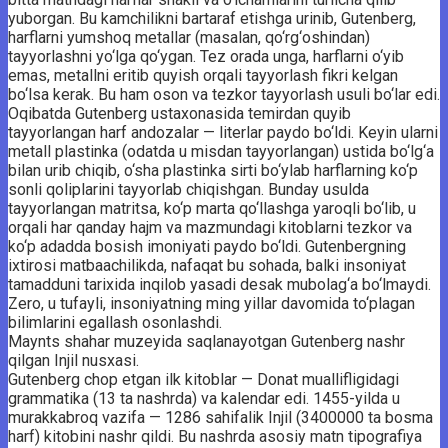
yuborgan. Bu kamchilikni bartaraf etishga urinib, Gutenberg,
harflarni yumshoq metallar (masalan, qo‘rg‘oshindan)
tayyorlashni yo‘lga qo‘ygan. Tez orada unga, harflarni o‘yib
emas, metallni eritib quyish orqali tayyorlash fikri kelgan
bo‘lsa kerak. Bu ham oson va tezkor tayyorlash usuli bo‘lar edi.
Oqibatda Gutenberg ustaxonasida temirdan quyib
tayyorlangan harf andozalar — literlar paydo bo‘ldi. Keyin ularni
metall plastinka (odatda u misdan tayyorlangan) ustida bo‘lg‘a
bilan urib chiqib, o‘sha plastinka sirti bo‘ylab harflarning ko‘p
sonli qoliplarini tayyorlab chiqishgan. Bunday usulda
tayyorlangan matritsa, ko‘p marta qo‘llashga yaroqli bo‘lib, u
orqali har qanday hajm va mazmundagi kitoblarni tezkor va
ko‘p adadda bosish imoniyati paydo bo‘ldi. Gutenbergning
ixtirosi matbaachilikda, nafaqat bu sohada, balki insoniyat
tamadduni tarixida inqilob yasadi desak mubolag‘a bo‘lmaydi.
Zero, u tufayli, insoniyatning ming yillar davomida to‘plagan
bilimlarini egallash osonlashdi.
Maynts shahar muzeyida saqlanayotgan Gutenberg nashr
qilgan Injil nusxasi.
Gutenberg chop etgan ilk kitoblar — Donat muallifligidagi
grammatika (13 ta nashrda) va kalendar edi. 1455-yilda u
murakkabroq vazifa — 1286 sahifalik Injil (3400000 ta bosma
harf) kitobini nashr qildi. Bu nashrda asosiy matn tipografiya