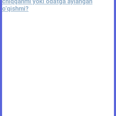
chiqqanmi yoki odatga aylangan
o‘qishmi?