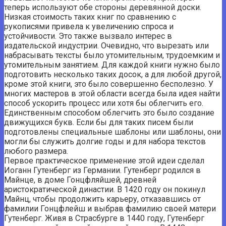
теперь используют обе стороны деревянной доски.
Низкая стоимость таких книг по сравнению с
рукописями привела к увеличению спроса и
устойчивости. Это также вызвало интерес в
издательской индустрии. Очевидно, что вырезать или
набрасывать тексты было утомительным, трудоемким и
утомительным занятием. Для каждой книги нужно было
подготовить несколько таких досок, а для любой другой,
кроме этой книги, это было совершенно бесполезно. У
многих мастеров в этой области всегда была идея найти
способ ускорить процесс или хотя бы облегчить его.
Единственным способом облегчить это было создание
движущихся букв. Если бы для таких писем были
подготовлены специальные шаблоны или шаблоны, они
могли бы служить долгие годы и для набора текстов
любого размера.
Первое практическое применение этой идеи сделал
Иоганн Гутенберг из Германии. Гутенберг родился в
Майнце, в доме Гонцфляйшей, древней
аристократической династии. В 1420 году он покинул
Майнц, чтобы продолжить карьеру, отказавшись от
фамилии Гонцфлейш и выбрав фамилию своей матери
Гутенберг. Живя в Страсбурге в 1440 году, Гутенберг