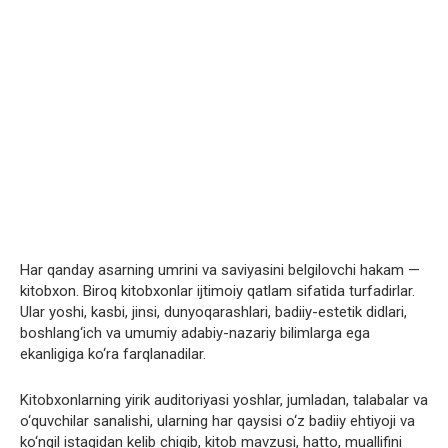
Har qanday asarning umrini va saviyasini belgilovchi hakam —
kitobxon. Biroq kitobxonlar ijtimoiy qatlam sifatida turfadirlar.
Ular yoshi, kasbi, jinsi, dunyoqarashlari, badiiy-estetik didlari,
boshlang‘ich va umumiy adabiy-nazariy bilimlarga ega
ekanligiga ko‘ra farqlanadilar.
Kitobxonlarning yirik auditoriyasi yoshlar, jumladan, talabalar va
o‘quvchilar sanalishi, ularning har qaysisi o‘z badiiy ehtiyoji va
ko‘ngil istagidan kelib chiqib, kitob mavzusi, hatto, muallifini