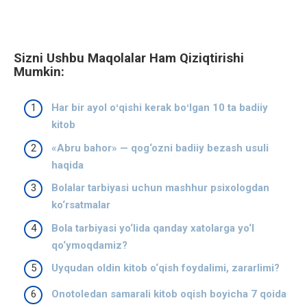
Sizni Ushbu Maqolalar Ham Qiziqtirishi
Mumkin:
Har bir ayol oʻqishi kerak boʻlgan 10 ta badiiy
kitob
«Abru bahor» — qog‘ozni badiiy bezash usuli
haqida
Bolalar tarbiyasi uchun mashhur psixologdan
ko‘rsatmalar
Bola tarbiyasi yo‘lida qanday xatolarga yo‘l
qo‘ymoqdamiz?
Uyqudan oldin kitob o‘qish foydalimi, zararlimi?
Onotoledan samarali kitob oqish boyicha 7 qoida