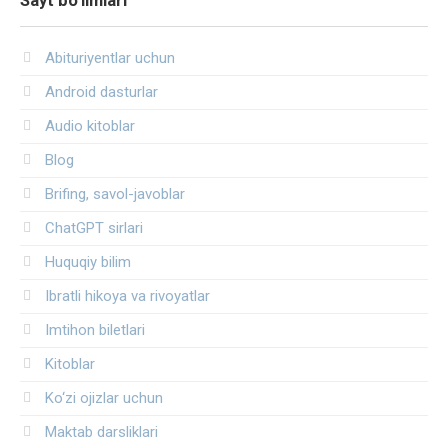
Sayt bo’limlari
Abituriyentlar uchun
Android dasturlar
Audio kitoblar
Blog
Brifing, savol-javoblar
ChatGPT sirlari
Huquqiy bilim
Ibratli hikoya va rivoyatlar
Imtihon biletlari
Kitoblar
Ko‘zi ojizlar uchun
Maktab darsliklari