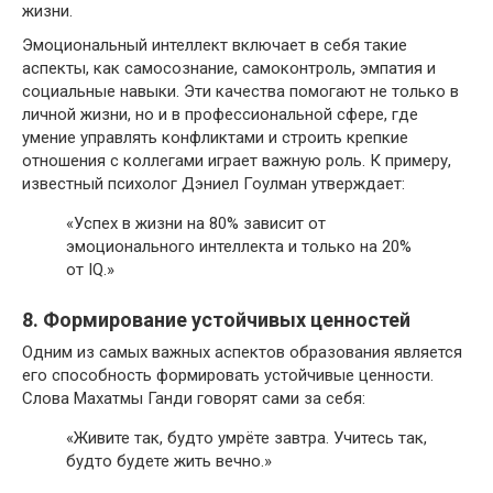
жизни.
Эмоциональный интеллект включает в себя такие
аспекты, как самосознание, самоконтроль, эмпатия и
социальные навыки. Эти качества помогают не только в
личной жизни, но и в профессиональной сфере, где
умение управлять конфликтами и строить крепкие
отношения с коллегами играет важную роль. К примеру,
известный психолог Дэниел Гоулман утверждает:
«Успех в жизни на 80% зависит от
эмоционального интеллекта и только на 20%
от IQ.»
8. Формирование устойчивых ценностей
Одним из самых важных аспектов образования является
его способность формировать устойчивые ценности.
Слова Махатмы Ганди говорят сами за себя:
«Живите так, будто умрёте завтра. Учитесь так,
будто будете жить вечно.»