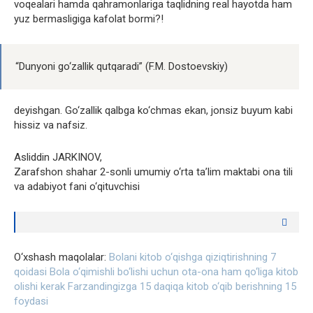
voqealari hamda qahramonlariga taqlidning real hayotda ham
yuz bermasligiga kafolat bormi?!
“Dunyoni go‘zallik qutqaradi” (F.M. Dostoevskiy)
deyishgan. Go‘zallik qalbga ko‘chmas ekan, jonsiz buyum kabi
hissiz va nafsiz.
Asliddin JARKINOV,
Zarafshon shahar 2-sonli umumiy o‘rta ta’lim maktabi ona tili
va adabiyot fani o‘qituvchisi
O‘xshash maqolalar:
Bolani kitob o‘qishga qiziqtirishning 7
qoidasi
Bola o‘qimishli bo‘lishi uchun ota-ona ham qo‘liga kitob
olishi kerak
Farzandingizga 15 daqiqa kitob o‘qib berishning 15
foydasi