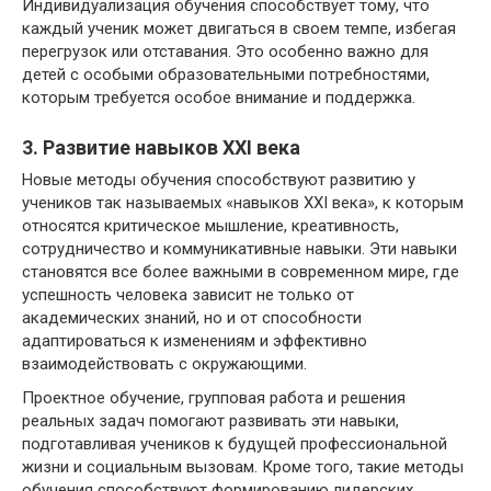
Индивидуализация обучения способствует тому, что
каждый ученик может двигаться в своем темпе, избегая
перегрузок или отставания. Это особенно важно для
детей с особыми образовательными потребностями,
которым требуется особое внимание и поддержка.
3. Развитие навыков XXI века
Новые методы обучения способствуют развитию у
учеников так называемых «навыков XXI века», к которым
относятся критическое мышление, креативность,
сотрудничество и коммуникативные навыки. Эти навыки
становятся все более важными в современном мире, где
успешность человека зависит не только от
академических знаний, но и от способности
адаптироваться к изменениям и эффективно
взаимодействовать с окружающими.
Проектное обучение, групповая работа и решения
реальных задач помогают развивать эти навыки,
подготавливая учеников к будущей профессиональной
жизни и социальным вызовам. Кроме того, такие методы
обучения способствуют формированию лидерских