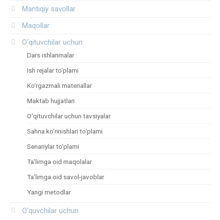
Mantiqiy savollar
Maqollar
O‘qituvchilar uchun
Dars ishlanmalar
Ish rejalar to‘plami
Ko‘rgazmali materiallar
Maktab hujjatlari
O‘qituvchilar uchun tavsiyalar
Sahna ko‘rinishlari to‘plami
Senariylar to‘plami
Ta’limga oid maqolalar
Ta’limga oid savol-javoblar
Yangi metodlar
O‘quvchilar uchun