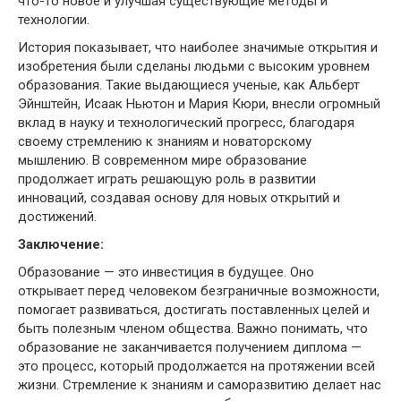
что-то новое и улучшая существующие методы и
технологии.
История показывает, что наиболее значимые открытия и
изобретения были сделаны людьми с высоким уровнем
образования. Такие выдающиеся ученые, как Альберт
Эйнштейн, Исаак Ньютон и Мария Кюри, внесли огромный
вклад в науку и технологический прогресс, благодаря
своему стремлению к знаниям и новаторскому
мышлению. В современном мире образование
продолжает играть решающую роль в развитии
инноваций, создавая основу для новых открытий и
достижений.
Заключение:
Образование — это инвестиция в будущее. Оно
открывает перед человеком безграничные возможности,
помогает развиваться, достигать поставленных целей и
быть полезным членом общества. Важно понимать, что
образование не заканчивается получением диплома —
это процесс, который продолжается на протяжении всей
жизни. Стремление к знаниям и саморазвитию делает нас