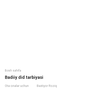
Bosh sahifa
Badiiy did tarbiyasi
Ota-onalar uchun
Baxtiyor Roziq