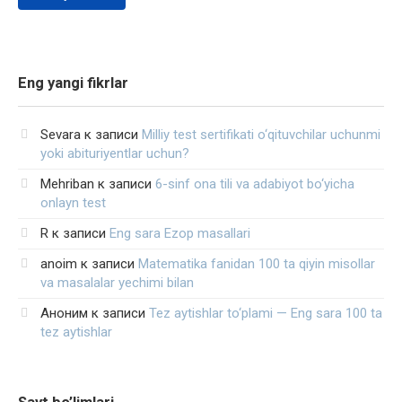
Eng yangi fikrlar
Sevara
к записи
Milliy test sertifikati o‘qituvchilar uchunmi
yoki abituriyentlar uchun?
Mehriban
к записи
6-sinf ona tili va adabiyot bo‘yicha
onlayn test
R
к записи
Eng sara Ezop masallari
anoim
к записи
Matematika fanidan 100 ta qiyin misollar
va masalalar yechimi bilan
Аноним
к записи
Tez aytishlar to‘plami — Eng sara 100 ta
tez aytishlar