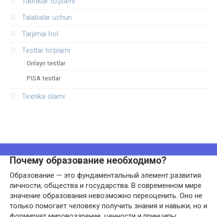
Tabriklar to'plami
Talabalar uchun
Tarjimai hol
Testlar to‘plami
Onlayn testlar
PISA testlar
Texnika olami
Почему образование необходимо?
Образование — это фундаментальный элемент развития
личности, общества и государства. В современном мире
значение образования невозможно переоценить. Оно не
только помогает человеку получить знания и навыки, но и
формирует мировоззрение, ценности и принципы,