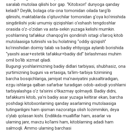
saralab mutolaa qilishi bor gap. “Kitobxon” dunyoga qanday
keladi? Deylik, bolaga ota-ona tomonidan oilada targ‘ib
qilinishi, maktablarda o‘qituvchilar tomonidan g‘oya ko‘rinishida
singdirilishi yoki umumiy qiziqishlari o‘xshash tengdoshlar
orasida o‘z-o‘zidan va asta-sekin yuzaga kelishi mumkin.
yoshlarning tafakkur chanqog‘ini qondirish istagi o‘laroq kitob
mutolaasiga tutinishi va bu holatning “oddiy qiziqish”
ko‘rinishidan doimiy talab va badiiy ehtiyojga aylanib borishida
“yaxshi asar+estetik tafakkur+badiiy did” birlashmasi muhim
omil bo‘lib xizmat qiladi.
Bugungi yoshlarimizning badiiy didlari tarbiyasi, shubhasiz, ona
yurtimizning buguni va ertasiga, ta’lim-tarbiya tizimining
barcha bosqichlariga, jamiyat ma’naviyatini yuksaltiradigan,
ezgu ishlarga qalban safarbar turadigan odob-axloqli yoshlarni
tarbiyalashga o‘z ta’sirini o‘tkazmay qolmaydi. Badiiy didni,
tafakkurni kitob, ya’ni badiiy asar yuzaga keltirar ekan, barcha
yoshdagi kitobxonlarning qanday asarlarning mutolaasiga
tutinganligini ham qisman nazoratga olish lozimmikin, deya
o‘ylab qolasan kishi. Endilikda mualliflar ham, asarlar va
ularning janr, mavzu ko‘lami ham, kitoblarning adadi ham
salmoqli. Ammo ularning barchasi