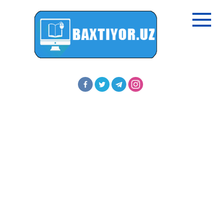
Перейти
к
контенту