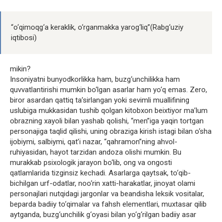
“o‘qimoqg‘a keraklik, o‘rganmakka yarog‘liq”(Rabg‘uziy
iqtibosi)
mikin?
Insoniyatni bunyodkorlikka ham, buzg‘unchilikka ham
quvvatlantirishi mumkin bo‘lgan asarlar ham yo‘q emas. Zero,
biror asardan qattiq ta’sirlangan yoki sevimli muallifining
uslubiga mukkasidan tushib qolgan kitobxon beixtiyor ma’lum
obrazning xayoli bilan yashab qolishi, “men”iga yaqin tortgan
personajiga taqlid qilishi, uning obraziga kirish istagi bilan o‘sha
ijobiymi, salbiymi, qat’i nazar, “qahramon”ning ahvol-
ruhiyasidan, hayot tarzidan andoza olishi mumkin. Bu
murakkab psixologik jarayon bo‘lib, ong va ongosti
qatlamlarida tizginsiz kechadi. Asarlarga qaytsak, to‘qib-
bichilgan urf-odatlar, noo‘rin xatti-harakatlar, jinoyat olami
personajlari nutqidagi jargonlar va beandisha leksik vositalar,
beparda badiiy to‘qimalar va fahsh elementlari, muxtasar qilib
aytganda, buzg‘unchilik g‘oyasi bilan yo‘g‘rilgan badiiy asar