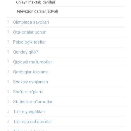
Onlayn maktab darslari
Televizion darslar jadvali
Olimpiada savollari
Ota-onalar uchun
Psixologik testlar
Qanday qilib?
Qiziqarli ma’lumotlar
Qo‘shiqlar to‘plami
Shaxsiy rivojlanish
She’rlar to‘plami
Statistik ma’lumotlar
Ta’lim yangiliklari
Ta’limga oid qarorlar