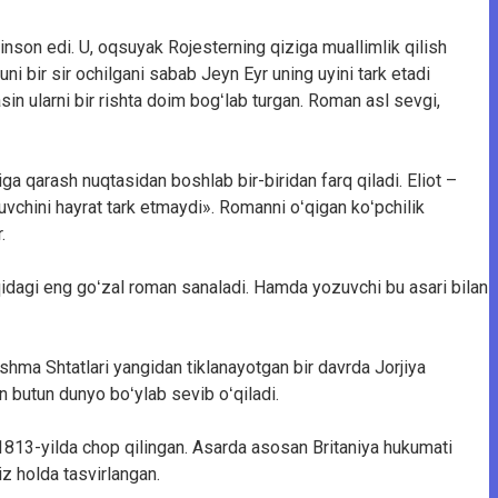
 inson edi. U, oqsuyak Rojesterning qiziga muallimlik qilish
ni bir sir ochilgani sabab Jeyn Eyr uning uyini tark etadi
in ularni bir rishta doim bogʻlab turgan. Roman asl sevgi,
a qarash nuqtasidan boshlab bir-biridan farq qiladi. Eliot –
uvchini hayrat tark etmaydi». Romanni oʻqigan koʻpchilik
.
qidagi eng goʻzal roman sanaladi. Hamda yozuvchi bu asari bilan
hma Shtatlari yangidan tiklanayotgan bir davrda Jorjiya
on butun dunyo boʻylab sevib oʻqiladi.
 1813-yilda chop qilingan. Asarda asosan Britaniya hukumati
iz holda tasvirlangan.