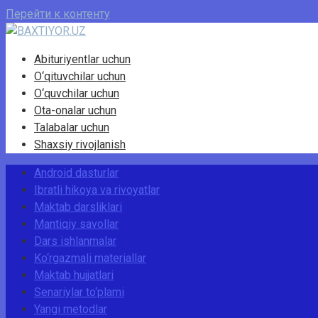
Перейти к контенту
Abituriyentlar uchun
O‘qituvchilar uchun
O‘quvchilar uchun
Ota-onalar uchun
Talabalar uchun
Shaxsiy rivojlanish
Android dasturlar
Ibratli hikoya va rivoyatlar
Maktab darsliklari
Mantiqiy savollar
Dars ishlanmalar
Ko‘rgazmali materiallar
Maktab hujjatlari
Senariylar to‘plami
Yangi metodlar