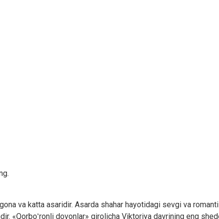
ng.
ona va katta asaridir. Asarda shahar hayotidagi sevgi va romantiz
ir. «Qorboʻronli dovonlar» qirolicha Viktoriya davrining eng shede