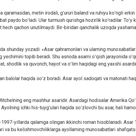
 qaramasdan, metin irodali, gʻururi baland va ruhiyu koʻngli erkin
 paydo boʻladi. Ular turmush qurishga hozirlik koʻradilar. Toʻy ku
at hech qachon unutilmaydi. Bir-biridan qanchalik uzoqda yashamas
ida shunday yozadi: «Asar qahramonlari va ularning munosabatlarig
 yechimini topib beradi. Shu asnoda asarni oʻqish jarayonida oʻq
at, shodlik va quvonch, hayot va oʻlim haqidagi eng yaxshi asardir
gan balolar haqida soʻz boradi. Asar ayol sadoqati va matonati ha
itchelning eng mashhur asaridir. Asardagi hodisalar Amerika Qoʻs
 Ayolning ichki his-tuygʻulari haqida soʻzlovchi bu asar, hali ham
6-1997-yillarda qalamga olingan ikkinchi roman hisoblanadi. Asar
lari va bu kelishmovchiliklarga ayollarning munosabatlari shafqats