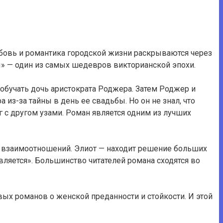
бовь и романтика городской жизни раскрываются через
» — один из самых шедевров викторианской эпохи.
обучать дочь аристократа Роджера. Затем Роджер и
из-за тайны в день ее свадьбы. Но он не знал, что
г с другом узами. Роман является одним из лучших
 их взаимоотношений. Элиот — находит решение больших
вляется». Большинство читателей романа сходятся во
ых романов о женской преданности и стойкости. И этой