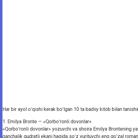
Har bir ayol oʻqishi kerak boʻlgan 10 ta badiiy kitob bilan tanishi
1. Emilya Bronte — «Qorboʻronli dovonlar»
«Qorboʻronli dovonlar» yozuvchi va shoira Emilya Brontening yag
qanchalik qudratli ekani haqida soʻz yurituvchi eng goʻzal romand