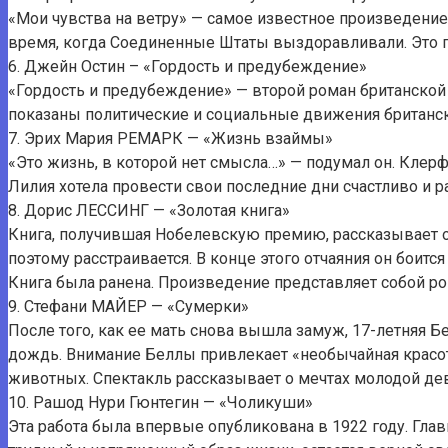
«Мои чувства на ветру» — самое известное произведение
время, когда Соединенные Штаты выздоравливали. Это п
6. Джейн Остин – «Гордость и предубеждение»
«Гордость и предубеждение» — второй роман британской 
показаны политические и социальные движения британс
7. Эрих Мария РЕМАРК — «Жизнь взаймы»
«Это жизнь, в которой нет смысла…» — подумал он. Клер
Лилия хотела провести свои последние дни счастливо и ра
8. Дорис ЛЕССИНГ — «Золотая книга»
Книга, получившая Нобелевскую премию, рассказывает о
поэтому расстраивается. В конце этого отчаяния он боитс
Книга была ранена. Произведение представляет собой ро
9. Стефани МАЙЕР — «Сумерки»
После того, как ее мать снова вышла замуж, 17-летняя Б
дождь. Внимание Беллы привлекает «необычайная красот
животных. Спектакль рассказывает о мечтах молодой дев
10. Рашод Нури Гюнтегин — «Чоликуши»
Эта работа была впервые опубликована в 1922 году. Гла