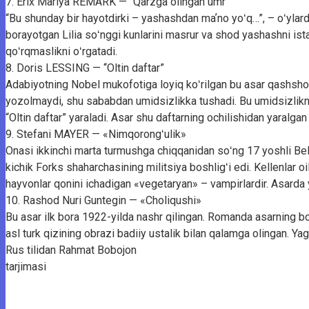
7. Erix Mariya REMARK — “Qarzga olingan umr”
“Bu shunday bir hayotdirki – yashashdan maʼno yoʻq…”, – oʻylardi 
borayotgan Lilia soʻnggi kunlarini masrur va shod yashashni ista
qoʻrqmaslikni oʻrgatadi.
8. Doris LESSING — “Oltin daftar”
Adabiyotning Nobel mukofotiga loyiq koʻrilgan bu asar qashsho
yozolmaydi, shu sababdan umidsizlikka tushadi. Bu umidsizliknin
“Oltin daftar” yaraladi. Asar shu daftarning ochilishidan yaralgan
9. Stefani MAYER — «Nimqorongʻulik»
Onasi ikkinchi marta turmushga chiqqanidan soʻng 17 yoshli Bel
kichik Forks shaharchasining militsiya boshligʻi edi. Kellenlar oil
hayvonlar qonini ichadigan «vegetaryan» – vampirlardir. Asarda 
10. Rashod Nuri Guntegin — «Choliqushi»
Bu asar ilk bora 1922-yilda nashr qilingan. Romanda asarning 
asl turk qizining obrazi badiiy ustalik bilan qalamga olingan. Ya
Rus tilidan Rahmat Bobojon
tarjimasi