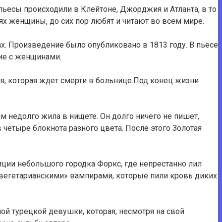
ьесы происходили в Клейтоне, Джорджия и Атланта, в то
 женщины, до сих пор любят и читают во всем мире.
х. Произведение было опубликовано в 1813 году. В пьесе
ие с женщинами.
я, которая ждет смерти в больнице.Под конец жизни
 недолго жила в нищете. Он долго ничего не пишет,
 четыре блокнота разного цвета. После этого Золотая
лиции небольшого городка Форкс, где непрестанно лил
вегетарианскими» вампирами, которые пили кровь диких
й турецкой девушки, которая, несмотря на свой