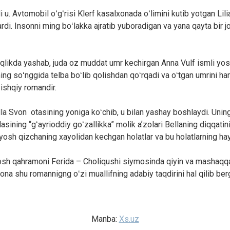
u. Avtomobil oʻgʻrisi Klerf kasalxonada oʻlimini kutib yotgan Lilia
rdi. Insonni ming boʻlakka ajratib yuboradigan va yana qayta bir 
qlikda yashab, juda oz muddat umr kechirgan Anna Vulf ismli yosh
g soʻnggida telba boʻlib qolishdan qoʻrqadi va oʻtgan umrini har
 ishqiy romandir.
la Svon otasining yoniga koʻchib, u bilan yashay boshlaydi. Unin
asining “gʻayrioddiy goʻzallikka” molik aʼzolari Bellaning diqqatini
yosh qizchaning xayolidan kechgan holatlar va bu holatlarning hay
bosh qahramoni Ferida – Choliqushi siymosinda qiyin va mashaqq
gona shu romannigng oʻzi muallifning adabiy taqdirini hal qilib ber
Manba:
Xs.uz