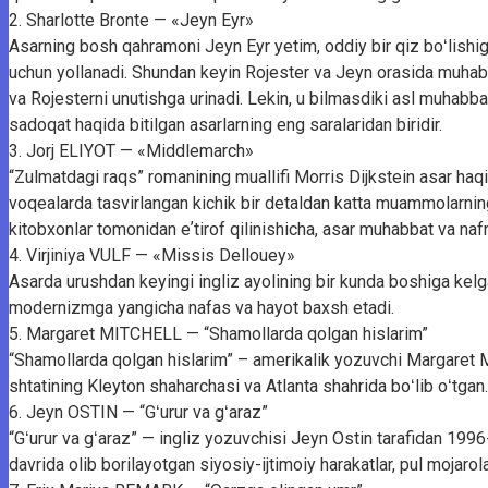
2. Sharlotte Bronte — «Jeyn Eyr»
Asarning bosh qahramoni Jeyn Eyr yetim, oddiy bir qiz boʻlishiga
uchun yollanadi. Shundan keyin Rojester va Jeyn orasida muhabbat
va Rojesterni unutishga urinadi. Lekin, u bilmasdiki asl muhabb
sadoqat haqida bitilgan asarlarning eng saralaridan biridir.
3. Jorj ELIYOT — «Middlemarch»
“Zulmatdagi raqs” romanining muallifi Morris Dijkstein asar haq
voqealarda tasvirlangan kichik bir detaldan katta muammolarning
kitobxonlar tomonidan eʼtirof qilinishicha, asar muhabbat va nafr
4. Virjiniya VULF — «Missis Dellouey»
Asarda urushdan keyingi ingliz ayolining bir kunda boshiga kel
modernizmga yangicha nafas va hayot baxsh etadi.
5. Margaret MITCHELL — “Shamollarda qolgan hislarim”
“Shamollarda qolgan hislarim” – amerikalik yozuvchi Margaret M
shtatining Kleyton shaharchasi va Atlanta shahrida boʻlib oʻtgan.
6. Jeyn OSTIN — “Gʻurur va gʻaraz”
“Gʻurur va gʻaraz” — ingliz yozuvchisi Jeyn Ostin tarafidan 199
davrida olib borilayotgan siyosiy-ijtimoiy harakatlar, pul mojaro