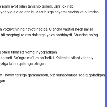
 ismli ayol bilan tanishib qoladi. Umri oxirlab
joyga yigʻa oladigan bu asar bizga hayotni sevish va oʻlimdan
 yozuvchining hayoti haqida. U ancha vaqtlar hech narsa
 hil rangdagi toʻrtta daftarga yoza boshlaydi. Shundan soʻng
g otasi tinimsiz yomgʻir yogʻadigan
 tortadi. Soʻngra maʼlum boʻladiki, Kallenlar oilasi vahshiy
otga taʼsiri qalamga olingan.
atli hayot tarziga qaramasdan, oʻz muhabbatiga sodiq qoladigan
gan.