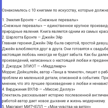
Ознакомьтесь с 10 книгами по искусству, которые должн
1. Эмилия Бронте – «Снежные перевалы»
«Снежные перевалы» — единственное крупное произведе
природные явления. Книга является одним из самых кра
2. Шарлотта Бронте — Джейн Эйр
Главная героиня Джейн Эйр была сиротой, простой девуш
Джейн влюбляются друг в друга. Они готовятся к свадьбе
настоящая любовь никогда не будет забыта. Как бы далек
произведений, написанных о настоящей любви и преданн
3. Джордж ЭЛИОТ — «Миддлмарч»
Моррис Дейкштейн, автор «Танца в темноте», пишет о раб
проблем из маленькой детали, описанной в событиях. При
мнении, что это лучшее произведение о любви и ненависти
4. Вирджиния ВУЛФ — «Миссис Деллуэ»
Спектакль рассказывает историю послевоенной англичанк
работой автор дает новое дыхание и жизнь модернизму.
5. Маргарет МИТЧЕЛЛ — «Мои чувства на ветру»