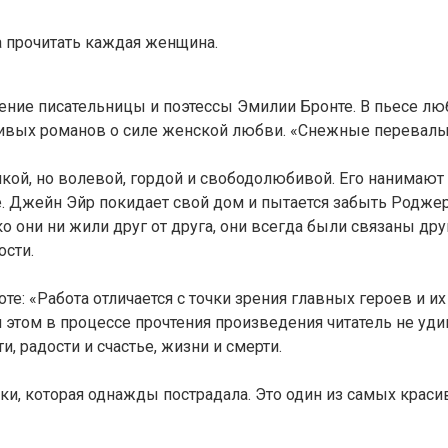
а прочитать каждая женщина.
ние писательницы и поэтессы Эмилии Бронте. В пьесе лю
сивых романов о силе женской любви. «Снежные перевалы
кой, но волевой, гордой и свободолюбивой. Его нанимают 
. Джейн Эйр покидает свой дом и пытается забыть Роджера 
о они ни жили друг от друга, они всегда были связаны дру
ости.
оте: «Работа отличается с точки зрения главных героев и
 этом в процессе прочтения произведения читатель не уди
, радости и счастье, жизни и смерти.
и, которая однажды пострадала. Это один из самых красив