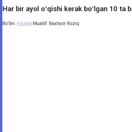
Har bir ayol oʻqishi kerak boʻlgan 10 ta b
Bo‘lim:
Kitoblar
Muallif:
Baxtiyor Roziq