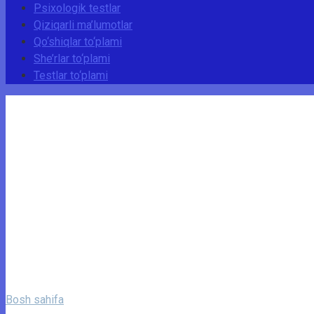
Psixologik testlar
Qiziqarli ma’lumotlar
Qo‘shiqlar to‘plami
She’rlar to‘plami
Testlar to‘plami
Bosh sahifa