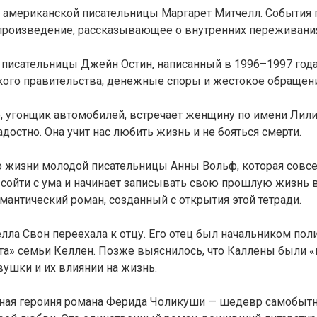
 американской писательницы Маргарет Митчелл. События п
роизведение, рассказывающее о внутренних переживаниях
писательницы Джейн Остин, написанный в 1996–1997 года
кого правительства, денежные споры и жестокое обращен
ф, угонщик автомобилей, встречает женщину по имени Лили
достно. Она учит нас любить жизнь и не бояться смерти.
 жизни молодой писательницы Анны Вольф, которая совсем
я сойти с ума и начинает записывать свою прошлую жизнь в
мантический роман, созданный с открытия этой тетради.
елла Свон переехала к отцу. Его отец был начальником по
а» семьи Келлен. Позже выяснилось, что Каллены были «
ушки и их влиянии на жизнь.
вная героиня романа Ферида Чоликуши — шедевр самобытно