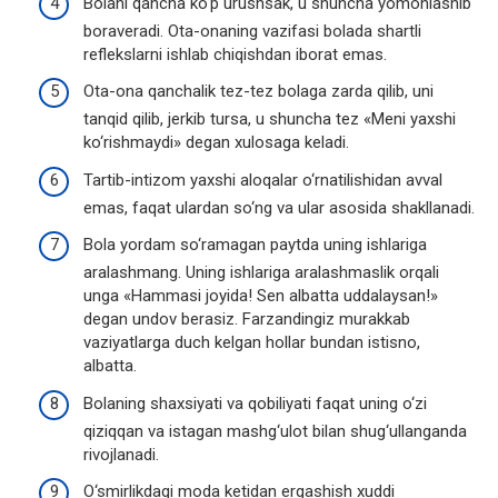
Bolani qancha ko‘p urushsak, u shuncha yomonlashib
boraveradi. Ota-onaning vazifasi bolada shartli
reflekslarni ishlab chiqishdan iborat emas.
Ota-ona qanchalik tez-tez bolaga zarda qilib, uni
tanqid qilib, jerkib tursa, u shuncha tez «Meni yaxshi
ko‘rishmaydi» degan xulosaga keladi.
Tartib-intizom yaxshi aloqalar o‘rnatilishidan avval
emas, faqat ulardan so‘ng va ular asosida shakllanadi.
Bola yordam so‘ramagan paytda uning ishlariga
aralashmang. Uning ishlariga aralashmaslik orqali
unga «Hammasi joyida! Sen albatta uddalaysan!»
degan undov berasiz. Farzandingiz murakkab
vaziyatlarga duch kelgan hollar bundan istisno,
albatta.
Bolaning shaxsiyati va qobiliyati faqat uning o‘zi
qiziqqan va istagan mashg‘ulot bilan shug‘ullanganda
rivojlanadi.
O‘smirlikdagi moda ketidan ergashish xuddi