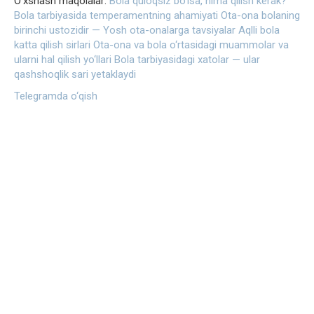
O‘xshash maqolalar:
Bola quloqsiz bo‘lsa, nima qilish kerak?
Bola tarbiyasida temperamentning ahamiyati
Ota-ona bolaning
birinchi ustozidir — Yosh ota-onalarga tavsiyalar
Aqlli bola
katta qilish sirlari
Ota-ona va bola o‘rtasidagi muammolar va
ularni hal qilish yo‘llari
Bola tarbiyasidagi xatolar — ular
qashshoqlik sari yetaklaydi
Telegramda o‘qish