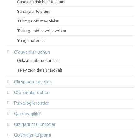
Sahna ko‘rinishlari to‘plami
Senariylar to‘plami
Ta’limga oid maqolalar
Ta’limga oid savol-javoblar
Yangi metodlar
O‘quvchilar uchun
Onlayn maktab darslari
Televizion darslar jadvali
Olimpiada savollari
Ota-onalar uchun
Psixologik testlar
Qanday qilib?
Qiziqarli ma’lumotlar
Qo‘shiqlar to‘plami