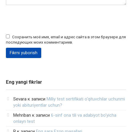
Сохранить моё имя, email и адрес сайта в этом браузере для
последующих моих комментариев.
Eng yangi fikrlar
Sevara
к записи
Milliy test sertifikati o‘qituvchilar uchunmi
yoki abituriyentlar uchun?
Mehriban
к записи
6-sinf ona tili va adabiyot bo‘yicha
onlayn test
R
к записи
Eng sara Ezop masallari