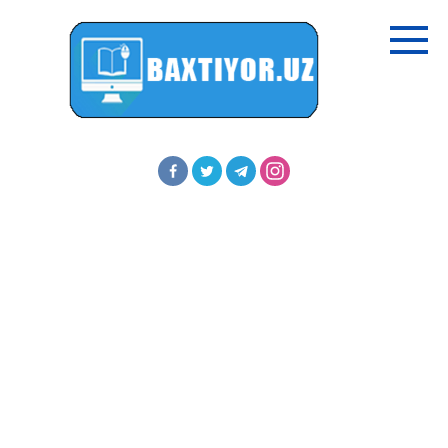
Перейти
к
контенту