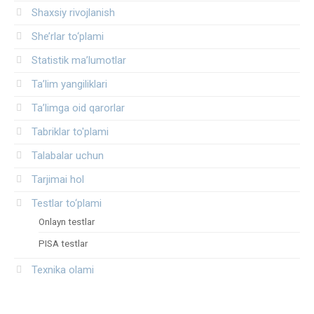
Shaxsiy rivojlanish
She’rlar to‘plami
Statistik ma’lumotlar
Ta’lim yangiliklari
Ta’limga oid qarorlar
Tabriklar to'plami
Talabalar uchun
Tarjimai hol
Testlar to‘plami
Onlayn testlar
PISA testlar
Texnika olami