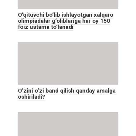
O‘qituvchi bo‘lib ishlayotgan xalqaro
olimpiadalar g‘oliblariga har oy 150
foiz ustama to‘lanadi
O‘zini o‘zi band qilish qanday amalga
oshiriladi?