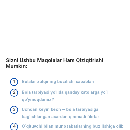
Sizni Ushbu Maqolalar Ham Qiziqtirishi
Mumkin:
Bolalar xulqining buzilishi sabablari
Bola tarbiyasi yo‘lida qanday xatolarga yo‘l
qo‘ymoqdamiz?
Uchdan keyin kech – bola tarbiyasiga
bag‘ishlangan asardan qimmatli fikrlar
O‘qituvchi bilan munosabatlarning buzilishiga olib