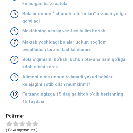
keladigan ba’zi xatolar
Bolalar uchun “Ishonch telefonlari” xizmati yoʻlga
qoʻyiladi
Maktabning asosiy vazifasi ta’lim berish
Maktab yoshidagi bolalar uchun sog‘lom
ovqatlanish tarzini tashkil etamiz
Bola o‘qimishli bo‘lishi uchun ota-ona ham qo‘liga
kitob olishi kerak
Aliment nima uchun to‘lanadi yoxud bolalar
kelajagini sotib olish mumkinmi?
Farzandingizga 15 daqiqa kitob o‘qib berishning
15 foydasi
Рейтинг
( Пока оценок нет )