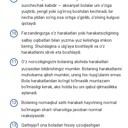
suvchechak kabidir — aksariyat bolalar uni o‘ziga
yuqtirib, yengil yoki og‘irroq boshdan kechiradi, bir
necha yildan so‘ng esa ortiga o‘girilib, o‘zining kulgusi
qistaydi.
Farzandingizga o‘z harakatlari yoki harakatsizligining
salbiy oqibatlari bilan yuzma-yuz kelishiga imkon
bering. Shundagina u ulg‘aya boshlaydi va o‘z
harakatlarini idrok eta boshlaydi.
O‘z noroziligingizni bolaning alohida harakatlari
yuzasidan bildirishingiz mumkin. Bolaning harakatlarini
muhokama qilish mumkin, uning his-tuyg‘ularini emas.
Bola harakatlaridan ko‘ngil to‘lmaslik muntazam
bo‘lmasligi kerak, aks holda bu uni qabul qilmaslikka
aylanadi.
Bolaning nomaqbul xatti-harakati hayotning normal
bo‘lmagan shart-sharoitiga javoban normal
reaksiyasidir.
Qattiqqo‘l ona boladan hissiy uzoqlashgan