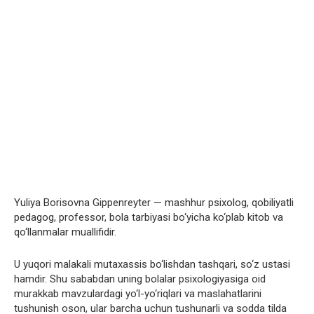
Yuliya Borisovna Gippenreyter — mashhur psixolog, qobiliyatli
pedagog, professor, bola tarbiyasi bo‘yicha ko‘plab kitob va
qo‘llanmalar muallifidir.
U yuqori malakali mutaxassis bo‘lishdan tashqari, so‘z ustasi
hamdir. Shu sababdan uning bolalar psixologiyasiga oid
murakkab mavzulardagi yo‘l-yo‘riqlari va maslahatlarini
tushunish oson, ular barcha uchun tushunarli va sodda tilda