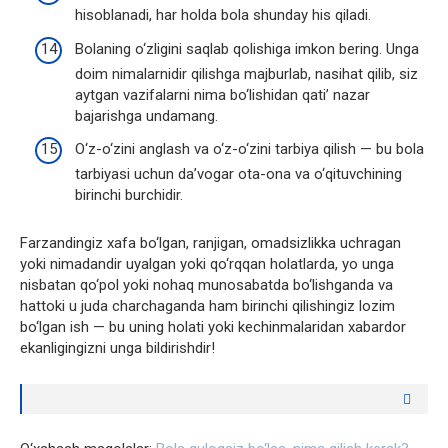
hisoblanadi, har holda bola shunday his qiladi.
Bolaning o‘zligini saqlab qolishiga imkon bering. Unga
doim nimalarnidir qilishga majburlab, nasihat qilib, siz
aytgan vazifalarni nima bo‘lishidan qati’ nazar
bajarishga undamang.
O‘z-o‘zini anglash va o‘z-o‘zini tarbiya qilish — bu bola
tarbiyasi uchun da’vogar ota-ona va o‘qituvchining
birinchi burchidir.
Farzandingiz xafa bo‘lgan, ranjigan, omadsizlikka uchragan
yoki nimadandir uyalgan yoki qo‘rqqan holatlarda, yo unga
nisbatan qo‘pol yoki nohaq munosabatda bo‘lishganda va
hattoki u juda charchaganda ham birinchi qilishingiz lozim
bo‘lgan ish — bu uning holati yoki kechinmalaridan xabardor
ekanligingizni unga bildirishdir!