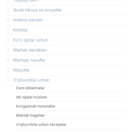
Huquqiy bilim
Ibratli hikoya va rivoyatlar
Imtihon biletlari
Kitoblar
Ko‘zi ojizlar uchun
Maktab darsliklari
Mantiqiy savollar
Maqollar
O‘qituvchilar uchun
Dars ishlanmalar
Ish rejalar to‘plami
Ko‘rgazmali materiallar
Maktab hujjatlari
O‘qituvchilar uchun tavsiyalar