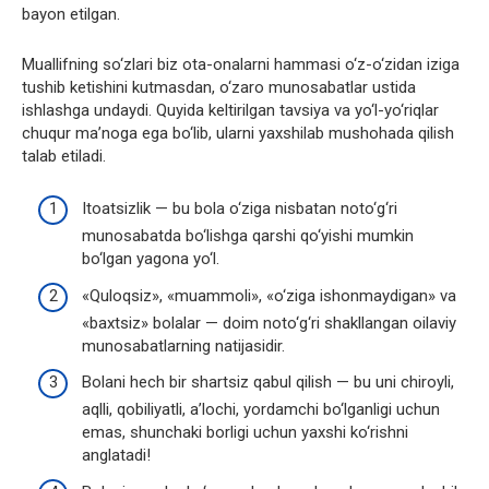
bayon etilgan.
Muallifning so‘zlari biz ota-onalarni hammasi o‘z-o‘zidan iziga
tushib ketishini kutmasdan, o‘zaro munosabatlar ustida
ishlashga undaydi. Quyida keltirilgan tavsiya va yo‘l-yo‘riqlar
chuqur ma’noga ega bo‘lib, ularni yaxshilab mushohada qilish
talab etiladi.
Itoatsizlik — bu bola o‘ziga nisbatan noto‘g‘ri
munosabatda bo‘lishga qarshi qo‘yishi mumkin
bo‘lgan yagona yo‘l.
«Quloqsiz», «muammoli», «o‘ziga ishonmaydigan» va
«baxtsiz» bolalar — doim noto‘g‘ri shakllangan oilaviy
munosabatlarning natijasidir.
Bolani hech bir shartsiz qabul qilish — bu uni chiroyli,
aqlli, qobiliyatli, a’lochi, yordamchi bo‘lganligi uchun
emas, shunchaki borligi uchun yaxshi ko‘rishni
anglatadi!