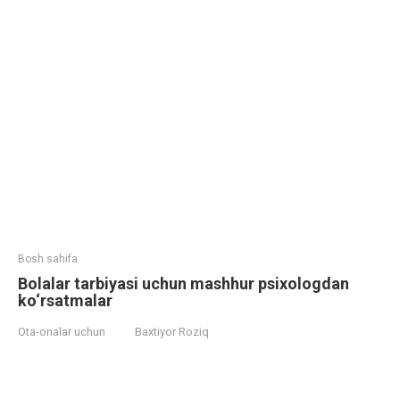
Bosh sahifa
Bolalar tarbiyasi uchun mashhur psixologdan
ko‘rsatmalar
Ota-onalar uchun
Baxtiyor Roziq