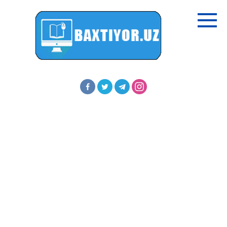
Перейти
к
контенту