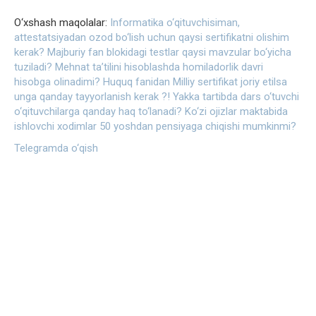
O‘xshash maqolalar:
Informatika o‘qituvchisiman,
attestatsiyadan ozod bo‘lish uchun qaysi sertifikatni olishim
kerak?
Majburiy fan blokidagi testlar qaysi mavzular bo‘yicha
tuziladi?
Mehnat taʼtilini hisoblashda homiladorlik davri
hisobga olinadimi?
Huquq fanidan Milliy sertifikat joriy etilsa
unga qanday tayyorlanish kerak ?!
Yakka tartibda dars o‘tuvchi
o‘qituvchilarga qanday haq to‘lanadi?
Ko‘zi ojizlar maktabida
ishlovchi xodimlar 50 yoshdan pensiyaga chiqishi mumkinmi?
Telegramda o‘qish