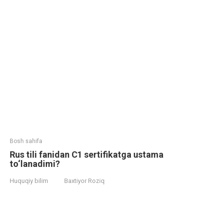
Bosh sahifa
Rus tili fanidan C1 sertifikatga ustama
to‘lanadimi?
Huquqiy bilim
Baxtiyor Roziq