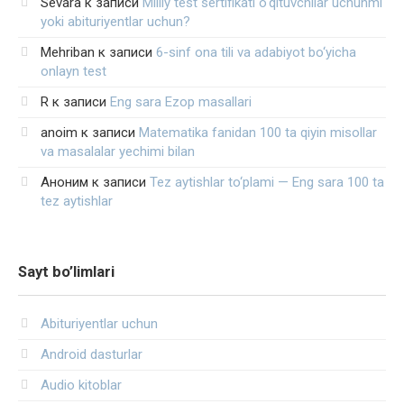
Sevara
к записи
Milliy test sertifikati o‘qituvchilar uchunmi
yoki abituriyentlar uchun?
Mehriban
к записи
6-sinf ona tili va adabiyot bo‘yicha
onlayn test
R
к записи
Eng sara Ezop masallari
anoim
к записи
Matematika fanidan 100 ta qiyin misollar
va masalalar yechimi bilan
Аноним
к записи
Tez aytishlar to‘plami — Eng sara 100 ta
tez aytishlar
Sayt bo’limlari
Abituriyentlar uchun
Android dasturlar
Audio kitoblar