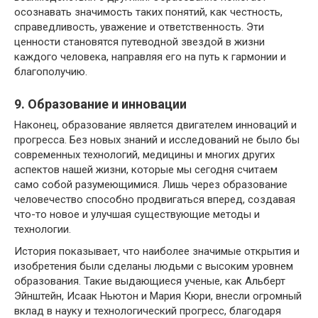
осознавать значимость таких понятий, как честность,
справедливость, уважение и ответственность. Эти
ценности становятся путеводной звездой в жизни
каждого человека, направляя его на путь к гармонии и
благополучию.
9. Образование и инновации
Наконец, образование является двигателем инноваций и
прогресса. Без новых знаний и исследований не было бы
современных технологий, медицины и многих других
аспектов нашей жизни, которые мы сегодня считаем
само собой разумеющимися. Лишь через образование
человечество способно продвигаться вперед, создавая
что-то новое и улучшая существующие методы и
технологии.
История показывает, что наиболее значимые открытия и
изобретения были сделаны людьми с высоким уровнем
образования. Такие выдающиеся ученые, как Альберт
Эйнштейн, Исаак Ньютон и Мария Кюри, внесли огромный
вклад в науку и технологический прогресс, благодаря