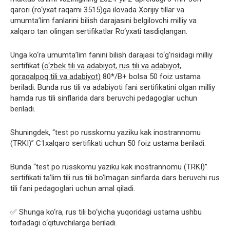
qarori (ro‘yxat raqami 3515)ga ilovada Xorijiy tillar va
umumta’lim fanlarini bilish darajasini belgilovchi milliy va
xalqaro tan olingan sertifikatlar Ro‘yxati tasdiqlangan.
Unga ko‘ra umumta’lim fanini bilish darajasi to‘g‘risidagi milliy
sertifikat
(o‘zbek tili va adabiyot, rus tili va adabiyot,
qoraqalpoq tili va adabiyot)
80*/B+ bolsa 50 foiz ustama
beriladi. Bunda rus tili va adabiyoti fani sertifikatini olgan milliy
hamda rus tili sinflarida dars beruvchi pedagoglar uchun
beriladi.
Shuningdek, “test po russkomu yaziku kak inostrannomu
(TRKI)” C1xalqaro sertifikati uchun 50 foiz ustama beriladi.
Bunda “test po russkomu yaziku kak inostrannomu (TRKI)”
sertifikati ta’lim tili rus tili bo‘lmagan sinflarda dars beruvchi rus
tili fani pedagoglari uchun amal qiladi.
✅ Shunga ko‘ra, rus tili bo‘yicha yuqoridagi ustama ushbu
toifadagi o‘qituvchilarga beriladi.