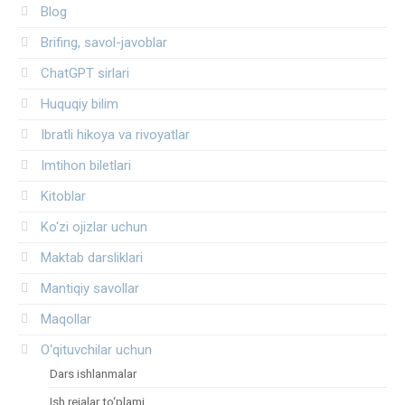
Blog
Brifing, savol-javoblar
ChatGPT sirlari
Huquqiy bilim
Ibratli hikoya va rivoyatlar
Imtihon biletlari
Kitoblar
Ko‘zi ojizlar uchun
Maktab darsliklari
Mantiqiy savollar
Maqollar
O‘qituvchilar uchun
Dars ishlanmalar
Ish rejalar to‘plami