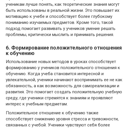
ученикам лучше понять, как теоретические знания могут
быть использованы в реальной жизни. Это повышает их
мотивацию к учебе и способствует более глубокому
пониманию изучаемых предметов. Кроме того, такой
подход помогает развивать у учеников умение решать
проблемы, критически мыслить и принимать решения.
6. Формирование положительного отношения
к обучению
Использование новых методов в уроках способствует
формированию у учеников положительного отношения к
обучению. Когда учеба становится интересной и
увлекательной, ученики начинают воспринимать ее не как
обязанность, а как возможность для самореализации и
развития. Это помогает создать положительную учебную
среду, где ученики стремятся к знаниям и проявляют
интерес к учебным предметам.
Положительное отношение к обучению также
способствует снижению уровня стресса и тревожности,
связанных с учебой. Ученики чувствуют себя более