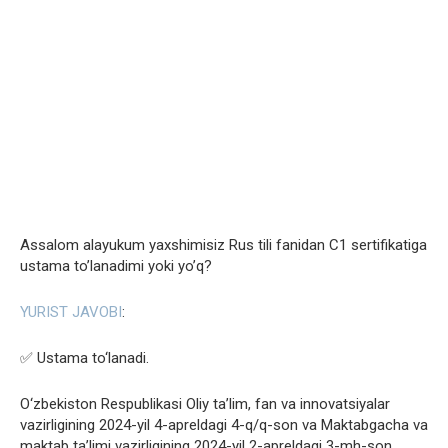
Assalom alayukum yaxshimisiz Rus tili fanidan C1 sertifikatiga
ustama to’lanadimi yoki yo’q?
YURIST JAVOBI
:
✅ Ustama to‘lanadi.
O‘zbekiston Respublikasi Oliy ta’lim, fan va innovatsiyalar
vazirligining 2024-yil 4-apreldagi 4-q/q-son va Maktabgacha va
maktab ta’limi vazirligining 2024-yil 2-apreldagi 3-mh-son