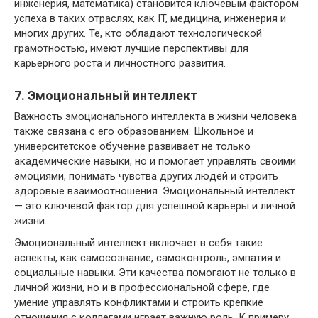
инженерия, математика) становится ключевым фактором
успеха в таких отраслях, как IT, медицина, инженерия и
многих других. Те, кто обладают технологической
грамотностью, имеют лучшие перспективы для
карьерного роста и личностного развития.
7. Эмоциональный интеллект
Важность эмоционального интеллекта в жизни человека
также связана с его образованием. Школьное и
университетское обучение развивает не только
академические навыки, но и помогает управлять своими
эмоциями, понимать чувства других людей и строить
здоровые взаимоотношения. Эмоциональный интеллект
— это ключевой фактор для успешной карьеры и личной
жизни.
Эмоциональный интеллект включает в себя такие
аспекты, как самосознание, самоконтроль, эмпатия и
социальные навыки. Эти качества помогают не только в
личной жизни, но и в профессиональной сфере, где
умение управлять конфликтами и строить крепкие
отношения с коллегами играет важную роль. К примеру,