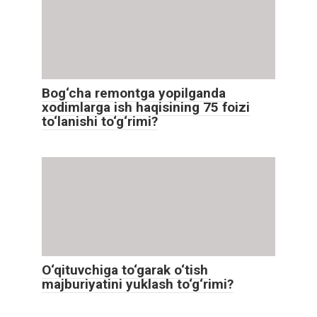
Bog‘cha remontga yopilganda
xodimlarga ish haqisining 75 foizi
to‘lanishi to‘g‘rimi?
O‘qituvchiga to‘garak o‘tish
majburiyatini yuklash to‘g‘rimi?