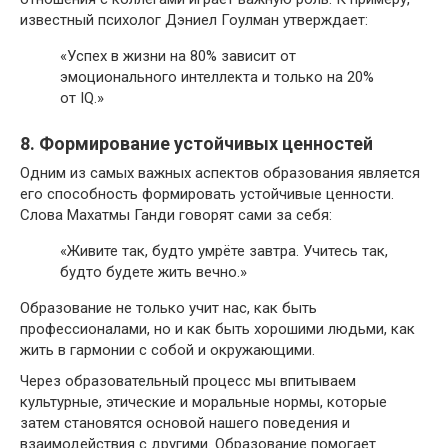
известный психолог Дэниел Гоулман утверждает:
«Успех в жизни на 80% зависит от
эмоционального интеллекта и только на 20%
от IQ.»
8. Формирование устойчивых ценностей
Одним из самых важных аспектов образования является
его способность формировать устойчивые ценности.
Слова Махатмы Ганди говорят сами за себя:
«Живите так, будто умрёте завтра. Учитесь так,
будто будете жить вечно.»
Образование не только учит нас, как быть
профессионалами, но и как быть хорошими людьми, как
жить в гармонии с собой и окружающими.
Через образовательный процесс мы впитываем
культурные, этические и моральные нормы, которые
затем становятся основой нашего поведения и
взаимодействия с другими. Образование помогает