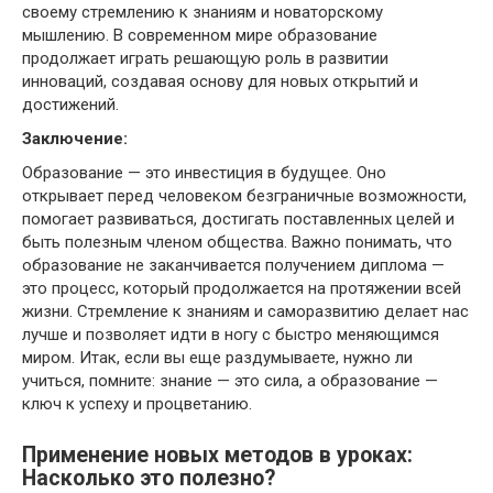
своему стремлению к знаниям и новаторскому
мышлению. В современном мире образование
продолжает играть решающую роль в развитии
инноваций, создавая основу для новых открытий и
достижений.
Заключение:
Образование — это инвестиция в будущее. Оно
открывает перед человеком безграничные возможности,
помогает развиваться, достигать поставленных целей и
быть полезным членом общества. Важно понимать, что
образование не заканчивается получением диплома —
это процесс, который продолжается на протяжении всей
жизни. Стремление к знаниям и саморазвитию делает нас
лучше и позволяет идти в ногу с быстро меняющимся
миром. Итак, если вы еще раздумываете, нужно ли
учиться, помните: знание — это сила, а образование —
ключ к успеху и процветанию.
Применение новых методов в уроках:
Насколько это полезно?