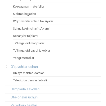
Ko‘rgazmali materiallar
Maktab hujjatlari
O‘qituvchilar uchun tavsiyalar
Sahna ko‘rinishlari to‘plami
Senariylar to‘plami
Ta’limga oid maqolalar
Ta’limga oid savol-javoblar
Yangi metodlar
O‘quvchilar uchun
Onlayn maktab darslari
Televizion darslar jadvali
Olimpiada savollari
Ota-onalar uchun
Psixologik testlar