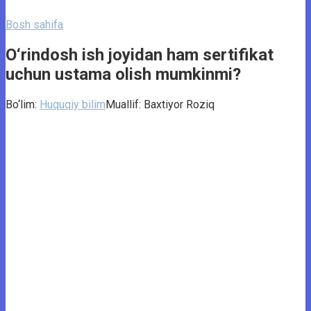
Bosh sahifa
O‘rindosh ish joyidan ham sertifikat
uchun ustama olish mumkinmi?
Bo‘lim:
Huquqiy bilim
Muallif:
Baxtiyor Roziq