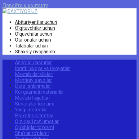
Перейти к контенту
Abituriyentlar uchun
O‘qituvchilar uchun
O‘quvchilar uchun
Ota-onalar uchun
Talabalar uchun
Shaxsiy rivojlanish
Android dasturlar
Ibratli hikoya va rivoyatlar
Maktab darsliklari
Mantiqiy savollar
Dars ishlanmalar
Ko‘rgazmali materiallar
Maktab hujjatlari
Senariylar to‘plami
Yangi metodlar
Psixologik testlar
Qiziqarli ma’lumotlar
Qo‘shiqlar to‘plami
She’rlar to‘plami