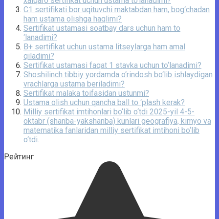
xalqaro sertifikat uchun ustama to‘lanadimi?
C1 sertifikati bor uqituvchi maktabdan ham, bog‘chadan
ham ustama olishga haqlimi?
Sertifikat ustamasi soatbay dars uchun ham to
‘lanadimi?
B+ sertifikat uchun ustama litseylarga ham amal
qiladimi?
Sertifikat ustamasi faqat 1 stavka uchun to‘lanadimi?
Shoshilinch tibbiy yordamda o‘rindosh bo‘lib ishlaydigan
vrachlarga ustama beriladimi?
Sertifikat malaka toifasidan ustunmi?
Ustama olish uchun qancha ball to ‘plash kerak?
Milliy sertifikat imtihonlari bo‘lib o‘tdi 2025-yil 4-5-
oktabr (shanba-yakshanba) kunlari geografiya, kimyo va
matematika fanlaridan milliy sertifikat imtihoni bo‘lib
o‘tdi.
Рейтинг