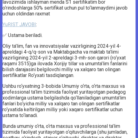
lavozimida ishlayman menda S1 sertifikatim bor
o‘rindoshlarga 50% sertifikat uchun pul to‘lanmaydimi javob
uchun oldindan raxmat
YuRIST JAVOBI
:
✅ Ustama beriladi.
Oliy ta’lim, fan va innovatsiyalar vazirligining 2024-yil 4-
apreldagi 4-q/q-son va Maktabgacha va maktab ta’limi
vazirligining 2024-yil 2-apreldagi 3-mh-son qarori (ro‘yxat
raqami 3515)ga ilovada Xorijiy tillar va umumta’lim fanlarini
bilish darajasini belgilovchi milliy va xalqaro tan olingan
sertifikatlar Ro‘yxati tasdiqlangan.
Ushbu ro‘yxatning 3-bobida Umumiy o‘rta, o‘rta maxsus va
professional ta’lim tizimida faoliyat yuritayotgan pedagog
xodimlarga ustama belgilashda qo‘llaniladigan umumta’lim
fanlari bo‘yicha milliy va xalqaro tan olingan sertifikatlar
ro‘yxatida keltirilgan milliy yoki xaqaro sertifikatlar uchun
ustama to‘lanadi.
Bunda umumiy o‘rta, o‘rta maxsus va professional ta’lim
tizimida faoliyat yuritayotgan o‘qituvchilarga (shu jumladan,
soatbay, o‘rindosh, stajyor o‘qituvchi, direktor va direktor