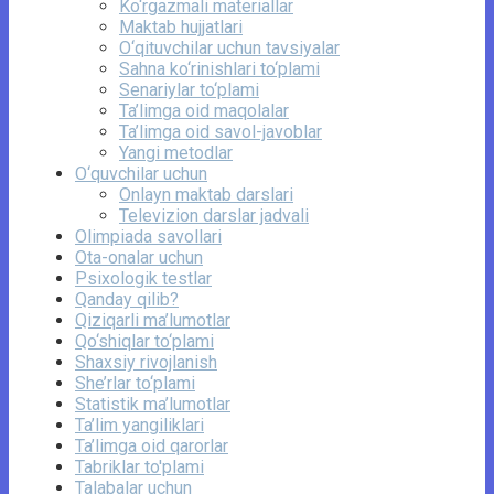
Ko‘rgazmali materiallar
Maktab hujjatlari
O‘qituvchilar uchun tavsiyalar
Sahna ko‘rinishlari to‘plami
Senariylar to‘plami
Ta’limga oid maqolalar
Ta’limga oid savol-javoblar
Yangi metodlar
O‘quvchilar uchun
Onlayn maktab darslari
Televizion darslar jadvali
Olimpiada savollari
Ota-onalar uchun
Psixologik testlar
Qanday qilib?
Qiziqarli ma’lumotlar
Qo‘shiqlar to‘plami
Shaxsiy rivojlanish
She’rlar to‘plami
Statistik ma’lumotlar
Ta’lim yangiliklari
Ta’limga oid qarorlar
Tabriklar to'plami
Talabalar uchun