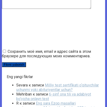
Сохранить моё имя, email и адрес сайта в этом
браузере для последующих моих комментариев.
Eng yangi fikrlar
Sevara
к записи
Milliy test sertifikati o‘qituvchilar
uchunmi yoki abituriyentlar uchun?
Mehriban
к записи
6-sinf ona tili va adabiyot
bo‘yicha onlayn test
R
к записи
Eng sara Ezop masallari