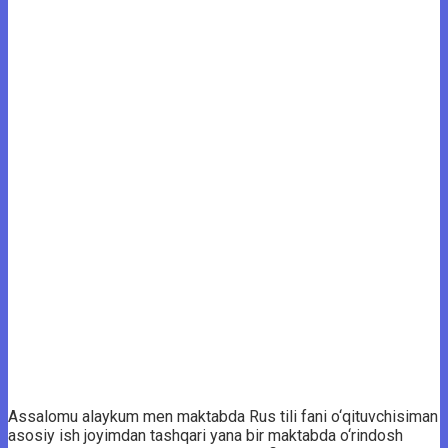
Assalomu alaykum men maktabda Rus tili fani o‘qituvchisiman
asosiy ish joyimdan tashqari yana bir maktabda o‘rindosh