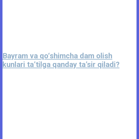
Bayram va qo‘shimcha dam olish
kunlari ta’tilga qanday ta’sir qiladi?