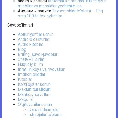
anoim
к записи
Matematika fanidan 100 ta qiyin
misollar va masalalar yechimi bilan
Аноним
к записи
Tez aytishlar to‘plami — Eng
sara 100 ta tez aytishlar
Sayt bo’limlari
Abituriyentlar uchun
Android dasturlar
Audio kitoblar
Blog
Brifing, savol-javoblar
ChatGPT sirlari
Huquqiy bilim
Ibratli hikoya va rivoyatlar
Imtihon biletlari
Kitoblar
Ko‘zi ojizlar uchun
Maktab darsliklari
Mantiqiy savollar
Maqollar
O‘qituvchilar uchun
Dars ishlanmalar
Ish rejalar to‘plami