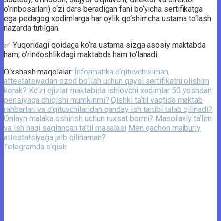
o‘rinbosarlari) o‘zi dars beradigan fani bo‘yicha sertifikatga
ega pedagog xodimlarga har oylik qo‘shimcha ustama to‘lash
nazarda tutilgan.
✅ Yuqoridagi qoidaga ko‘ra ustama sizga asosiy maktabda
ham, o‘rindoshlikdagi maktabda ham to‘lanadi.
O‘xshash maqolalar:
Informatika o‘qituvchisiman,
attestatsiyadan ozod bo‘lish uchun qaysi sertifikatni olishim
kerak?
Ko‘zi ojizlar maktabida ishlovchi xodimlar 50 yoshdan
pensiyaga chiqishi mumkinmi?
Qishki taʼtil vaqtida maktab
rahbarlari va o‘qituvchilaridan qanday ish tartibi talab qilinadi?
Onlayn malaka oshirish uchun ruxsat bormi?
Masofaviy ta’lim
va ish haqi saqlangan ta’til masalasi
Men qachon majburiy
attestatsiyaga jalb qilinaman?
Telegramda o‘qish