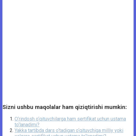
Sizni ushbu maqolalar ham qiziqtirishi mumkin:
O‘rindosh o‘qituvchilarga ham sertifikat uchun ustama
to‘lanadimi?
Yakka tartibda dars o‘tadigan o‘qituvchiga milliy yoki