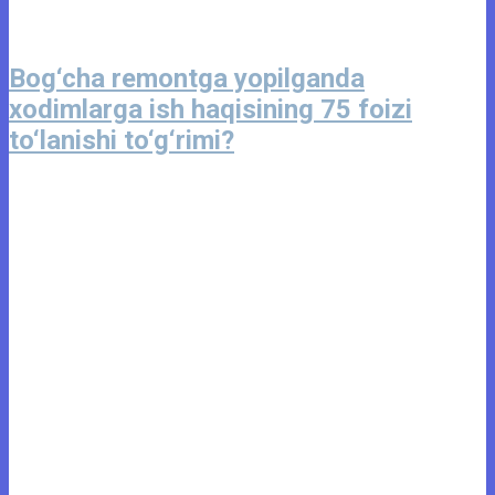
Bog‘cha remontga yopilganda
xodimlarga ish haqisining 75 foizi
to‘lanishi to‘g‘rimi?