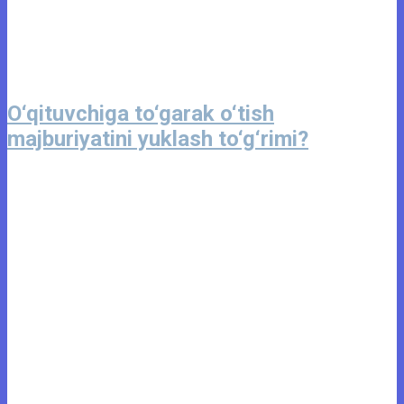
O‘qituvchiga to‘garak o‘tish
majburiyatini yuklash to‘g‘rimi?