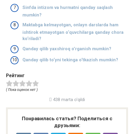
Sinfda intizom va hurmatni qanday saqlash
mumkin?
Maktabga kelmayotgan, onlayn darslarda ham
ishtirok etmayotgan o‘quvchilarga qanday chora
ko‘riladi?
Qanday qilib yaxshiroq o’rganish mumkin?
Qanday qilib to‘yni tekinga o‘tkazish mumkin?
Рейтинг
( Пока оценок нет )
438 marta o'qildi
Понравилась статья? Поделиться с
друзьями: