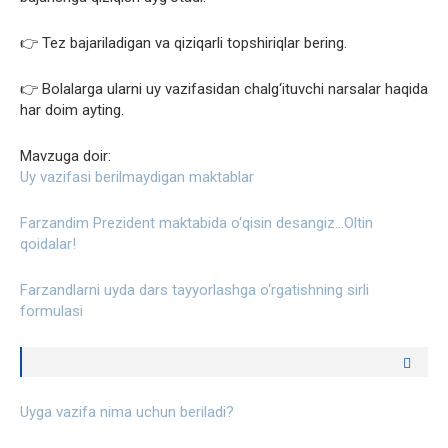
👉 Tez bajariladigan va qiziqarli topshiriqlar bering.
👉 Bolalarga ularni uy vazifasidan chalg‘ituvchi narsalar haqida
har doim ayting.
Mavzuga doir:
Uy vazifasi berilmaydigan maktablar
Farzandim Prezident maktabida o‘qisin desangiz…Oltin
qoidalar!
Farzandlarni uyda dars tayyorlashga o‘rgatishning sirli
formulasi
Uyga vazifa nima uchun beriladi?