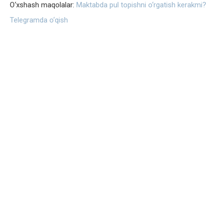
O‘xshash maqolalar:
Maktabda pul topishni o‘rgatish kerakmi?
Telegramda o‘qish