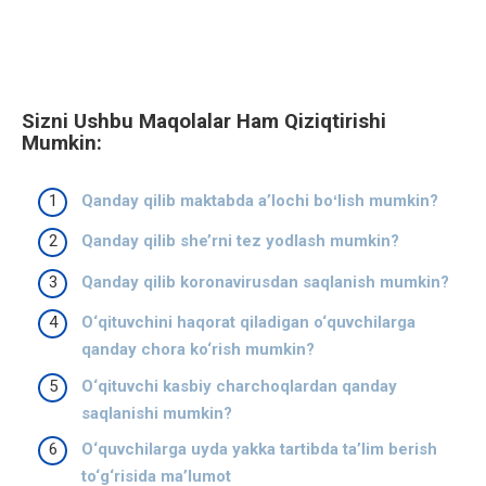
Sizni Ushbu Maqolalar Ham Qiziqtirishi
Mumkin:
Qanday qilib maktabda aʼlochi boʻlish mumkin?
Qanday qilib she’rni tez yodlash mumkin?
Qanday qilib koronavirusdan saqlanish mumkin?
O‘qituvchini haqorat qiladigan o‘quvchilarga
qanday chora ko‘rish mumkin?
O‘qituvchi kasbiy charchoqlardan qanday
saqlanishi mumkin?
O‘quvchilarga uyda yakka tartibda ta’lim berish
to‘g‘risida ma’lumot