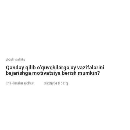
Bosh sahifa
Qanday qilib o‘quvchilarga uy vazifalarini
bajarishga motivatsiya berish mumkin?
Ota-onalar uchun
Baxtiyor Roziq