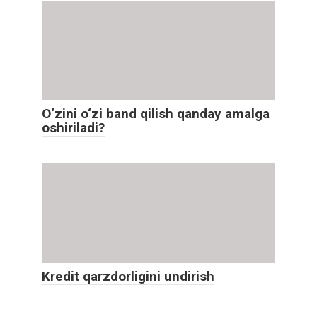
O‘zini o‘zi band qilish qanday amalga
oshiriladi?
Kredit qarzdorligini undirish