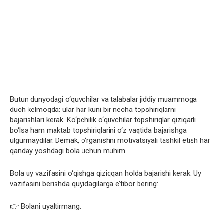
Butun dunyodagi o‘quvchilar va talabalar jiddiy muammoga
duch kelmoqda: ular har kuni bir necha topshiriqlarni
bajarishlari kerak. Ko‘pchilik o‘quvchilar topshiriqlar qiziqarli
bo‘lsa ham maktab topshiriqlarini o‘z vaqtida bajarishga
ulgurmaydilar. Demak, o‘rganishni motivatsiyali tashkil etish har
qanday yoshdagi bola uchun muhim.
Bola uy vazifasini o‘qishga qiziqqan holda bajarishi kerak. Uy
vazifasini berishda quyidagilarga e’tibor bering:
👉 Bolani uyaltirmang.