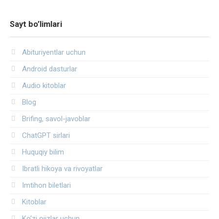
Sayt bo’limlari
Abituriyentlar uchun
Android dasturlar
Audio kitoblar
Blog
Brifing, savol-javoblar
ChatGPT sirlari
Huquqiy bilim
Ibratli hikoya va rivoyatlar
Imtihon biletlari
Kitoblar
Ko‘zi ojizlar uchun