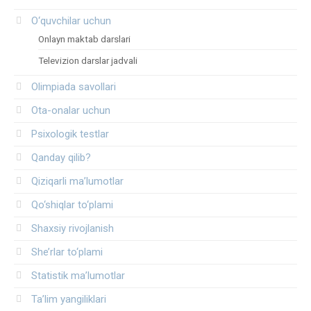
O‘quvchilar uchun
Onlayn maktab darslari
Televizion darslar jadvali
Olimpiada savollari
Ota-onalar uchun
Psixologik testlar
Qanday qilib?
Qiziqarli ma’lumotlar
Qo‘shiqlar to‘plami
Shaxsiy rivojlanish
She’rlar to‘plami
Statistik ma’lumotlar
Ta’lim yangiliklari