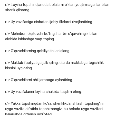
👉 Loyiha topshiriqlaridda bolalarni o‘zlari yoqtirmaganlar bilan
sherik qilmang.
👉 Uy vazifasiga nisbatan ijobiy fikrlarni rivojlantiring.
👉 Mehribon o‘qituvchi bo‘ling, har bir o‘quvchingiz bilan
alohida ishlashga vaqt toping.
👉 O‘quvchilarning qobiliyatini aniqlang.
👉 Maktab faoliyatiga jalb qiling, ularda maktabga tegishlilik
hissini uyg‘oting.
👉 O‘quvchilarni ahil jamoaga aylantiring.
👉 Uy vazifalarini loyiha shaklida taqdim eting.
👉 Yakka topshiriqdan ko‘ra, sheriklikda ishlash topshirig‘ini
uyga vazifa sifatida topshirsangiz, bu bolada uyga vazifani
bajarishga qiziqish uyg‘otadi.