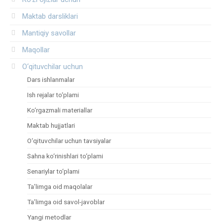
Maktab darsliklari
Mantiqiy savollar
Maqollar
O‘qituvchilar uchun
Dars ishlanmalar
Ish rejalar to‘plami
Ko‘rgazmali materiallar
Maktab hujjatlari
O‘qituvchilar uchun tavsiyalar
Sahna ko‘rinishlari to‘plami
Senariylar to‘plami
Ta’limga oid maqolalar
Ta’limga oid savol-javoblar
Yangi metodlar