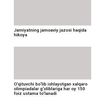
Jamiyatning jamoaviy jazosi haqida
hikoya
O‘qituvchi bo‘lib ishlayotgan xalqaro
olimpiadalar g‘oliblariga har oy 150
foiz ustama to‘lanadi