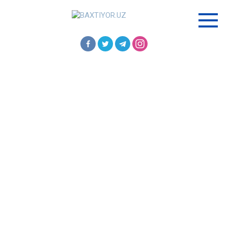
Перейти
к
контенту