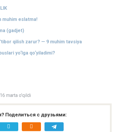
LIK
un muhim eslatma!
ma (gadjet)
’tibor qilish zarur? — 9 muhim tavsiya
slari yo‘lga qo‘yiladimi?
6 marta o'qildi
я? Поделиться с друзьями: