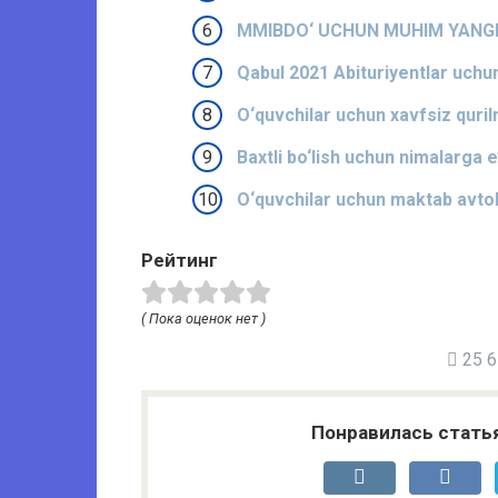
MMIBDO‘ UCHUN MUHIM YANGI
Qabul 2021 Abituriyentlar uch
O‘quvchilar uchun xavfsiz quril
Baxtli bo‘lish uchun nimalarga e
O‘quvchilar uchun maktab avtobu
Рейтинг
( Пока оценок нет )
25 61
Понравилась стать