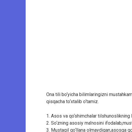
Ona tili bo‘yicha bilimlaringizni mustahk
qisqacha to‘xtalib o‘tamiz.
1. Asos va qo‘shimchalar tilshunoslikning
2. So‘zning asosiy ma’nosini ifodalab,mus
3. Mustaqil qo‘llana olmaydigan,asosga qo