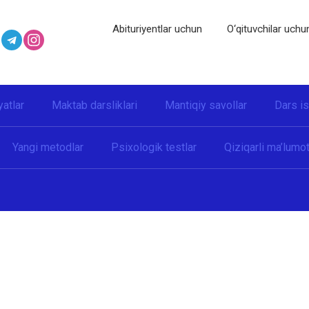
Abituriyentlar uchun
O‘qituvchilar uchu
yatlar
Maktab darsliklari
Mantiqiy savollar
Dars i
Yangi metodlar
Psixologik testlar
Qiziqarli ma’lumot