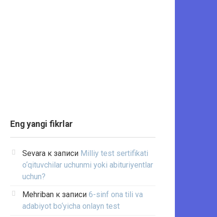
Eng yangi fikrlar
Sevara
к записи
Milliy test sertifikati
o‘qituvchilar uchunmi yoki abituriyentlar
uchun?
Mehriban
к записи
6-sinf ona tili va
adabiyot bo‘yicha onlayn test