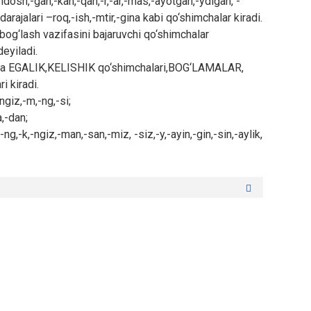
dosh,-gan,-kan,-qan,-r,-ar,-mas,-ayotgan,-ydigan, -
arajalari –roq,-ish,-mtir,-gina kabi qo‘shimchalar kiradi.
bog‘lash vazifasini bajaruvchi qo‘shimchalar
eyiladi.
arga EGALIK,KELISHIK qo‘shimchalari,BOG‘LAMALAR,
 kiradi.
ingiz,-m,-ng,-si;
a,-dan;
g,-k,-ngiz,-man,-san,-miz, -siz,-y,-ayin,-gin,-sin,-aylik,