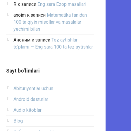
R
к записи
Eng sara Ezop masallari
anoim
к записи
Matematika fanidan
100 ta qiyin misollar va masalalar
yechimi bilan
Аноним
к записи
Tez aytishlar
to‘plami — Eng sara 100 ta tez aytishlar
Sayt bo’limlari
Abituriyentlar uchun
Android dasturlar
Audio kitoblar
Blog