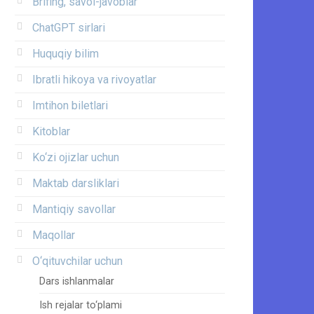
Brifing, savol-javoblar
ChatGPT sirlari
Huquqiy bilim
Ibratli hikoya va rivoyatlar
Imtihon biletlari
Kitoblar
Ko‘zi ojizlar uchun
Maktab darsliklari
Mantiqiy savollar
Maqollar
O‘qituvchilar uchun
Dars ishlanmalar
Ish rejalar to‘plami