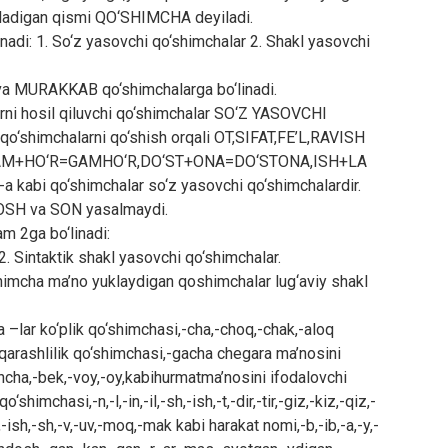
iladigan qismi QO‘SHIMCHA deyiladi.
inadi: 1. So‘z yasovchi qo‘shimchalar 2. Shakl yasovchi
 va MURAKKAB qo‘shimchalarga bo‘linadi.
arni hosil qiluvchi qo‘shimchalar SO‘Z YASOVCHI
o‘shimchalarni qo‘shish orqali OT,SIFAT,FE’L,RAVISH
GAM+HO‘R=GAMHO‘R,DO‘ST+ONA=DO‘STONA,ISH+LA
-in;-a kabi qo‘shimchalar so‘z yasovchi qo‘shimchalardir.
MOSH va SON yasalmaydi.
2ga bo‘linadi:
. Sintaktik shakl yasovchi qo‘shimchalar.
himcha ma’no yuklaydigan qoshimchalar lug‘aviy shakl
 –lar ko‘plik qo‘shimchasi,-cha,-choq,-chak,-aloq
i qarashlilik qo‘shimchasi,-gacha chegara ma’nosini
chcha,-bek,-voy,-oy,kabihurmatma’nosini ifodalovchi
shimchasi,-n,-l,-in,-il,-sh,-ish,-t,-dir,-tir,-giz,-kiz,-qiz,-
i,-ish,-sh,-v,-uv,-moq,-mak kabi harakat nomi,-b,-ib,-a,-y,-