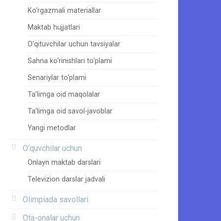
Ko‘rgazmali materiallar
Maktab hujjatlari
O‘qituvchilar uchun tavsiyalar
Sahna ko‘rinishlari to‘plami
Senariylar to‘plami
Ta’limga oid maqolalar
Ta’limga oid savol-javoblar
Yangi metodlar
O‘quvchilar uchun
Onlayn maktab darslari
Televizion darslar jadvali
Olimpiada savollari
Ota-onalar uchun