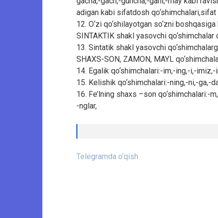
gacha,-gach,-guncha,-gani,-may kabi ravish
adigan kabi sifatdosh qo‘shimchalari,sifat d
12. O‘zi qo‘shilayotgan so‘zni boshqasiga 
SINTAKTIK shakl yasovchi qo‘shimchalar d
13. Sintatik shakl yasovchi qo‘shimchal
SHAXS-SON, ZAMON, MAYL qo‘shimchalari
14. Egalik qo‘shimchalari:-im,-ing,-i,-imiz,-
15. Kelishik qo‘shimchalari:-ning,-ni,-ga,-d
16. Fe’lning shaxs –son qo‘shimchalari:-m,-n
-nglar,
Telegramda o‘qish