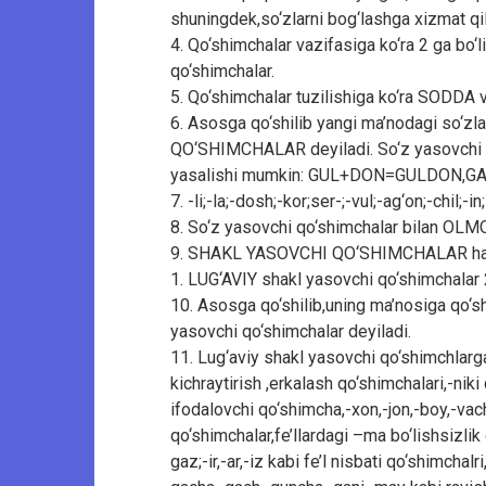
shuningdek,so‘zlarni bog‘lashga xizmat q
4. Qo‘shimchalar vazifasiga ko‘ra 2 ga bo‘l
qo‘shimchalar.
5. Qo‘shimchalar tuzilishiga ko‘ra SODDA
6. Asosga qo‘shilib yangi ma’nodagi so‘zl
QO‘SHIMCHALAR deyiladi. So‘z yasovchi q
yasalishi mumkin: GUL+DON=GULDON,
7. -li;-la;-dosh;-kor;ser-;-vul;-ag‘on;-chil;
8. So‘z yasovchi qo‘shimchalar bilan OL
9. SHAKL YASOVCHI QO‘SHIMCHALAR ham 
1. LUG‘AVIY shakl yasovchi qo‘shimchalar 2
10. Asosga qo‘shilib,uning ma’nosiga qo‘s
yasovchi qo‘shimchalar deyiladi.
11. Lug‘aviy shakl yasovchi qo‘shimchlarga
kichraytirish ,erkalash qo‘shimchalari,-nik
ifodalovchi qo‘shimcha,-xon,-jon,-boy,-va
qo‘shimchalar,fe’llardagi –ma bo‘lishsizlik qo‘
gaz;-ir,-ar,-iz kabi fe’l nisbati qo‘shimchalr