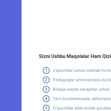
Sizni Ushbu Maqolalar Ham Qizi
o‘quvchilar uchun maktab form
Pedagoglar attestatsiyasi bo‘y
Bolaga mayda xarajatlar uchun 
Test boshlanmoqda, abituriyen
O‘quvchilar bilan kichik guruhl