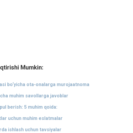
qtirishi Mumkin:
asi bo‘yicha ota-onalarga murojaatnoma
icha muhim savollarga javoblar
pul berish: 5 muhim qoida:
tlar uchun muhim eslatmalar
arda ishlash uchun tavsiyalar