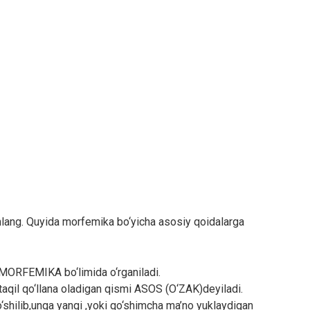
amlang. Quyida morfemika bo‘yicha asosiy qoidalarga
 MORFEMIKA bo‘limida o‘rganiladi.
taqil qo‘llana oladigan qismi ASOS (O‘ZAK)deyiladi.
‘shilib,unga yangi ,yoki qo‘shimcha ma’no yuklaydigan