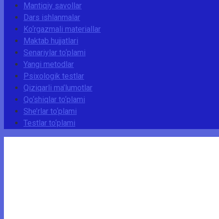
Mantiqiy savollar
Dars ishlanmalar
Ko‘rgazmali materiallar
Maktab hujjatlari
Senariylar to‘plami
Yangi metodlar
Psixologik testlar
Qiziqarli ma’lumotlar
Qo‘shiqlar to‘plami
She’rlar to‘plami
Testlar to‘plami