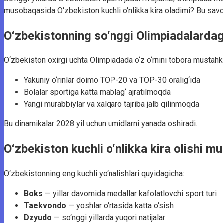
musobaqasida O‘zbekiston kuchli o‘nlikka kira oladimi? Bu savol 
O‘zbekistonning so‘nggi Olimpiadalardagi
O‘zbekiston oxirgi uchta Olimpiadada o‘z o‘rnini tobora mustahka
Yakuniy o‘rinlar doimo TOP-20 va TOP-30 oralig‘ida
Bolalar sportiga katta mablag‘ ajratilmoqda
Yangi murabbiylar va xalqaro tajriba jalb qilinmoqda
Bu dinamikalar 2028 yil uchun umidlarni yanada oshiradi.
O‘zbekiston kuchli o‘nlikka kira olishi mu
O‘zbekistonning eng kuchli yo‘nalishlari quyidagicha:
Boks
— yillar davomida medallar kafolatlovchi sport turi
Taekvondo
— yoshlar o‘rtasida katta o‘sish
Dzyudo
— so‘nggi yillarda yuqori natijalar