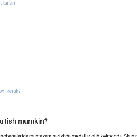
 turlari
ishi kerak?
 kutish mumkin?
 musobaqalarida muntazam ravishda medallar olib kelmoqda. Shuning 