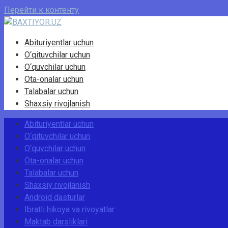
Перейти к контенту
Abituriyentlar uchun
O‘qituvchilar uchun
O‘quvchilar uchun
Ota-onalar uchun
Talabalar uchun
Shaxsiy rivojlanish
Abituriyentlar uchun
O‘qituvchilar uchun
O‘quvchilar uchun
Ota-onalar uchun
Talabalar uchun
Shaxsiy rivojlanish
Android dasturlar
Ibratli hikoya va rivoyatlar
Maktab darsliklari