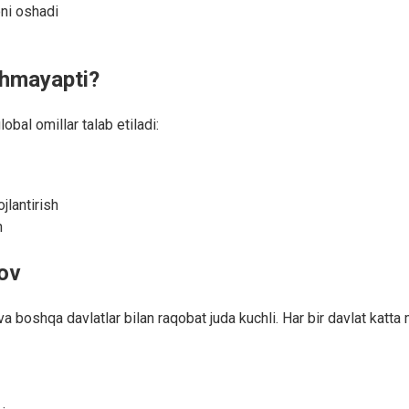
oni oshadi
ishmayapti?
obal omillar talab etiladi:
jlantirish
h
ov
a boshqa davlatlar bilan raqobat juda kuchli. Har bir davlat katta 