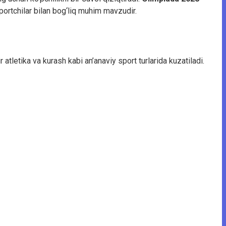
portchilar bilan bog‘liq muhim mavzudir.
tletika va kurash kabi an’anaviy sport turlarida kuzatiladi.