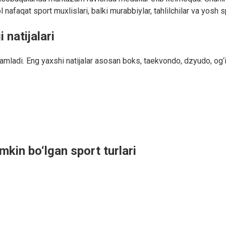
nafaqat sport muxlislari, balki murabbiylar, tahlilchilar va yosh s
 natijalari
mladi. Eng yaxshi natijalar asosan boks, taekvondo, dzyudo, og‘ir a
mkin bo‘lgan sport turlari