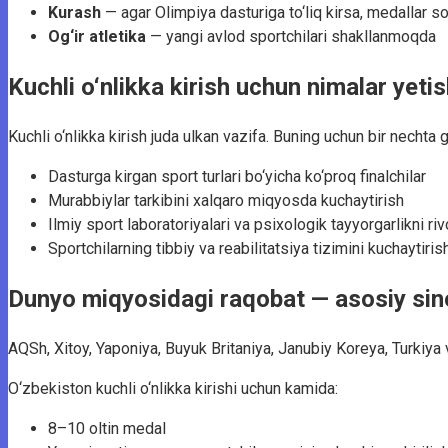
Kurash
— agar Olimpiya dasturiga to‘liq kirsa, medallar s
Og‘ir atletika
— yangi avlod sportchilari shakllanmoqda
Kuchli o‘nlikka kirish uchun nimalar yet
Kuchli o‘nlikka kirish juda ulkan vazifa. Buning uchun bir nechta gl
Dasturga kirgan sport turlari bo‘yicha ko‘proq finalchilar
Murabbiylar tarkibini xalqaro miqyosda kuchaytirish
Ilmiy sport laboratoriyalari va psixologik tayyorgarlikni rivo
Sportchilarning tibbiy va reabilitatsiya tizimini kuchaytiris
Dunyo miqyosidagi raqobat — asosiy sin
AQSh, Xitoy, Yaponiya, Buyuk Britaniya, Janubiy Koreya, Turkiya v
O‘zbekiston kuchli o‘nlikka kirishi uchun kamida:
8–10 oltin medal