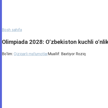
Bosh sahifa
Olimpiada 2028: O‘zbekiston kuchli o‘nli
Bo‘lim:
Qiziqarli ma’lumotlar
Muallif:
Baxtiyor Roziq