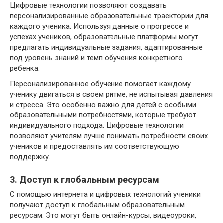
Цифровые технологии позволяют создавать
персонализированные образовательные траектории для
каждого ученика. Используя данные о прогрессе и
успехах учеников, образовательные платформы могут
предлагать индивидуальные задания, адаптированные
под уровень знаний и темп обучения конкретного
ребенка.
Персонализированное обучение помогает каждому
ученику двигаться в своем ритме, не испытывая давления
и стресса. Это особенно важно для детей с особыми
образовательными потребностями, которые требуют
индивидуального подхода. Цифровые технологии
позволяют учителям лучше понимать потребности своих
учеников и предоставлять им соответствующую
поддержку.
3. Доступ к глобальным ресурсам
С помощью интернета и цифровых технологий ученики
получают доступ к глобальным образовательным
ресурсам. Это могут быть онлайн-курсы, видеоуроки,