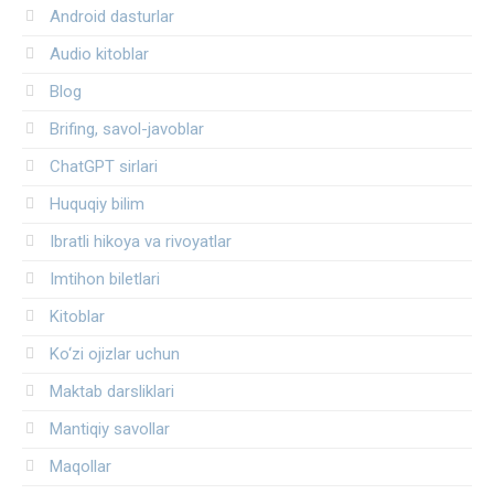
Android dasturlar
Audio kitoblar
Blog
Brifing, savol-javoblar
ChatGPT sirlari
Huquqiy bilim
Ibratli hikoya va rivoyatlar
Imtihon biletlari
Kitoblar
Ko‘zi ojizlar uchun
Maktab darsliklari
Mantiqiy savollar
Maqollar