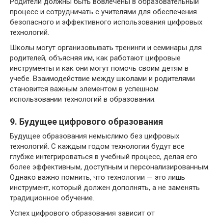
Родители должны быть вовлечены в образовательный
процесс и сотрудничать с учителями для обеспечения
безопасного и эффективного использования цифровых
технологий.
Школы могут организовывать тренинги и семинары для
родителей, объясняя им, как работают цифровые
инструменты и как они могут помочь своим детям в
учебе. Взаимодействие между школами и родителями
становится важным элементом в успешном
использовании технологий в образовании.
9. Будущее цифрового образования
Будущее образования немыслимо без цифровых
технологий. С каждым годом технологии будут все
глубже интегрироваться в учебный процесс, делая его
более эффективным, доступным и персонализированным.
Однако важно помнить, что технологии — это лишь
инструмент, который должен дополнять, а не заменять
традиционное обучение.
Успех цифрового образования зависит от