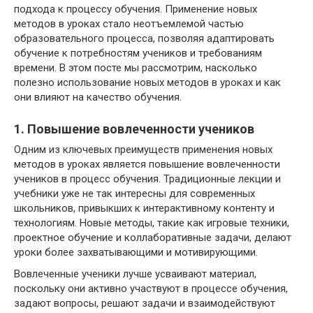
подхода к процессу обучения. Применение новых
методов в уроках стало неотъемлемой частью
образовательного процесса, позволяя адаптировать
обучение к потребностям учеников и требованиям
времени. В этом посте мы рассмотрим, насколько
полезно использование новых методов в уроках и как
они влияют на качество обучения.
1. Повышение вовлеченности учеников
Одним из ключевых преимуществ применения новых
методов в уроках является повышение вовлеченности
учеников в процесс обучения. Традиционные лекции и
учебники уже не так интересны для современных
школьников, привыкших к интерактивному контенту и
технологиям. Новые методы, такие как игровые техники,
проектное обучение и коллаборативные задачи, делают
уроки более захватывающими и мотивирующими.
Вовлеченные ученики лучше усваивают материал,
поскольку они активно участвуют в процессе обучения,
задают вопросы, решают задачи и взаимодействуют