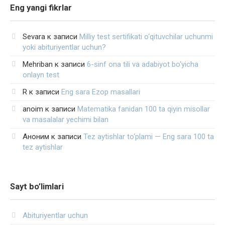
Eng yangi fikrlar
Sevara
к записи
Milliy test sertifikati o‘qituvchilar uchunmi
yoki abituriyentlar uchun?
Mehriban
к записи
6-sinf ona tili va adabiyot bo‘yicha
onlayn test
R
к записи
Eng sara Ezop masallari
anoim
к записи
Matematika fanidan 100 ta qiyin misollar
va masalalar yechimi bilan
Аноним
к записи
Tez aytishlar to‘plami — Eng sara 100 ta
tez aytishlar
Sayt bo’limlari
Abituriyentlar uchun