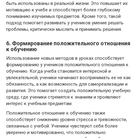
быть использованы в реальной жизни. Это повышает их
мотивацию к учебе и способствует более глубокому
пониманию изучаемых предметов. Кроме того, такой
подход помогает развивать у учеников умение решать
проблемы, критически мыслить и принимать решения.
6. Формирование положительного отношения
к обучению
Использование новых методов в уроках способствует
формированию у учеников положительного отношения к
обучению. Когда учеба становится интересной и
увлекательной, ученики начинают воспринимать ее не как
обязанность, а как возможность для самореализации и
развития. Это помогает создать положительную учебную
среду, где ученики стремятся к знаниям и проявляют
интерес к учебным предметам.
Положительное отношение к обучению также
способствует снижению уровня стресса и тревожности,
связанных с учебой. Ученики чувствуют себя более
уверенно и мотивированно, что положительно