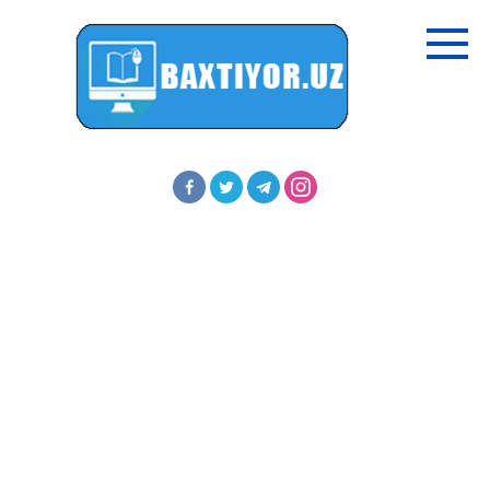
Перейти
к
контенту