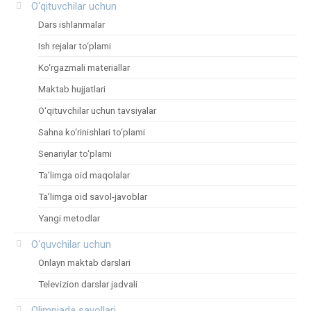
O‘qituvchilar uchun
Dars ishlanmalar
Ish rejalar to‘plami
Ko‘rgazmali materiallar
Maktab hujjatlari
O‘qituvchilar uchun tavsiyalar
Sahna ko‘rinishlari to‘plami
Senariylar to‘plami
Ta’limga oid maqolalar
Ta’limga oid savol-javoblar
Yangi metodlar
O‘quvchilar uchun
Onlayn maktab darslari
Televizion darslar jadvali
Olimpiada savollari