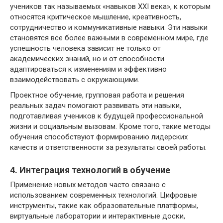
учеников так называемых «навыков XXI века», к которым
относятся критическое мышление, креативность,
сотрудничество и коммуникативные навыки. Эти навыки
становятся все более важными в современном мире, где
успешность человека зависит не только от
академических знаний, но и от способности
адаптироваться к изменениям и эффективно
взаимодействовать с окружающими.
Проектное обучение, групповая работа и решения
реальных задач помогают развивать эти навыки,
подготавливая учеников к будущей профессиональной
жизни и социальным вызовам. Кроме того, такие методы
обучения способствуют формированию лидерских
качеств и ответственности за результаты своей работы.
4. Интеграция технологий в обучение
Применение новых методов часто связано с
использованием современных технологий. Цифровые
инструменты, такие как образовательные платформы,
виртуальные лаборатории и интерактивные доски,