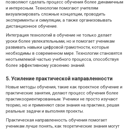
позволяют сделать процесс обучения более динамичным
и интересным. Технологии помогают учителям
визуализировать сложные концепции, проводить
эксперименты и симуляции, а также организовывать
дистанционное обучение.
Интеграция технологий в обучение не только делает
уроки более увлекательными, но и помогает ученикам
развивать навыки цифровой грамотности, которые
необходимы в современном мире. Технологии становятся
неотъемлемой частью учебного процесса, способствуя
более эффективному усвоению знаний.
5. Усиление практической направленности
Новые методы обучения, такие как проектное обучение и
практические занятия, делают процесс обучения более
практикоориентированным. Ученики не просто изучают
теорию, но и применяют свои знания на практике, решая
реальные задачи и выполняя проекты.
Практическая направленность обучения помогает
ученикам лучше понять, как теоретические знания могут