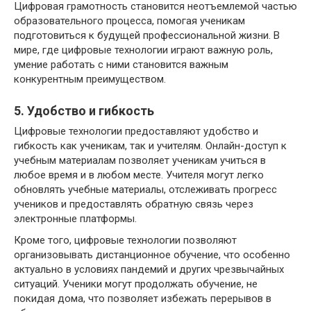
Цифровая грамотность становится неотъемлемой частью
образовательного процесса, помогая ученикам
подготовиться к будущей профессиональной жизни. В
мире, где цифровые технологии играют важную роль,
умение работать с ними становится важным
конкурентным преимуществом.
5. Удобство и гибкость
Цифровые технологии предоставляют удобство и
гибкость как ученикам, так и учителям. Онлайн-доступ к
учебным материалам позволяет ученикам учиться в
любое время и в любом месте. Учителя могут легко
обновлять учебные материалы, отслеживать прогресс
учеников и предоставлять обратную связь через
электронные платформы.
Кроме того, цифровые технологии позволяют
организовывать дистанционное обучение, что особенно
актуально в условиях пандемий и других чрезвычайных
ситуаций. Ученики могут продолжать обучение, не
покидая дома, что позволяет избежать перерывов в