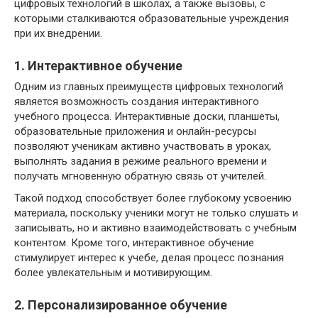
цифровых технологий в школах, а также вызовы, с
которыми сталкиваются образовательные учреждения
при их внедрении.
1. Интерактивное обучение
Одним из главных преимуществ цифровых технологий
является возможность создания интерактивного
учебного процесса. Интерактивные доски, планшеты,
образовательные приложения и онлайн-ресурсы
позволяют ученикам активно участвовать в уроках,
выполнять задания в режиме реального времени и
получать мгновенную обратную связь от учителей.
Такой подход способствует более глубокому усвоению
материала, поскольку ученики могут не только слушать и
записывать, но и активно взаимодействовать с учебным
контентом. Кроме того, интерактивное обучение
стимулирует интерес к учебе, делая процесс познания
более увлекательным и мотивирующим.
2. Персонализированное обучение