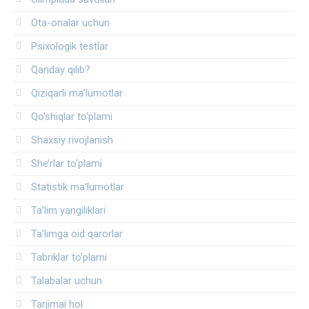
Ota-onalar uchun
Psixologik testlar
Qanday qilib?
Qiziqarli ma’lumotlar
Qo‘shiqlar to‘plami
Shaxsiy rivojlanish
She’rlar to‘plami
Statistik ma’lumotlar
Ta’lim yangiliklari
Ta’limga oid qarorlar
Tabriklar to'plami
Talabalar uchun
Tarjimai hol