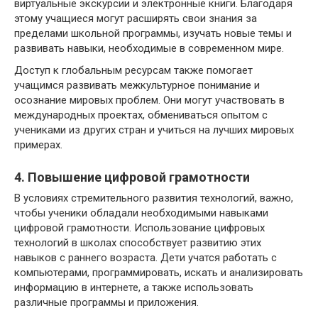
виртуальные экскурсии и электронные книги. Благодаря
этому учащиеся могут расширять свои знания за
пределами школьной программы, изучать новые темы и
развивать навыки, необходимые в современном мире.
Доступ к глобальным ресурсам также помогает
учащимся развивать межкультурное понимание и
осознание мировых проблем. Они могут участвовать в
международных проектах, обмениваться опытом с
учениками из других стран и учиться на лучших мировых
примерах.
4. Повышение цифровой грамотности
В условиях стремительного развития технологий, важно,
чтобы ученики обладали необходимыми навыками
цифровой грамотности. Использование цифровых
технологий в школах способствует развитию этих
навыков с раннего возраста. Дети учатся работать с
компьютерами, программировать, искать и анализировать
информацию в интернете, а также использовать
различные программы и приложения.