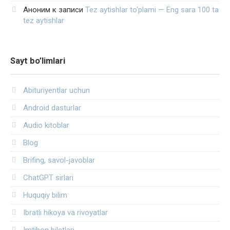
Аноним
к записи
Tez aytishlar to‘plami — Eng sara 100 ta
tez aytishlar
Sayt bo’limlari
Abituriyentlar uchun
Android dasturlar
Audio kitoblar
Blog
Brifing, savol-javoblar
ChatGPT sirlari
Huquqiy bilim
Ibratli hikoya va rivoyatlar
Imtihon biletlari