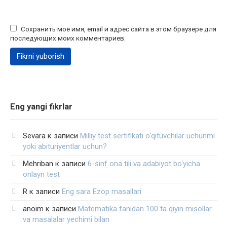
Сохранить моё имя, email и адрес сайта в этом браузере для
последующих моих комментариев.
Eng yangi fikrlar
Sevara
к записи
Milliy test sertifikati o‘qituvchilar uchunmi
yoki abituriyentlar uchun?
Mehriban
к записи
6-sinf ona tili va adabiyot bo‘yicha
onlayn test
R
к записи
Eng sara Ezop masallari
anoim
к записи
Matematika fanidan 100 ta qiyin misollar
va masalalar yechimi bilan