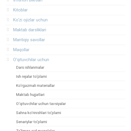
Kitoblar
Ko‘zi ojizlar uchun
Maktab darsliklari
Mantiqiy savollar
Maqollar
O‘qituvchilar uchun
Dars ishlanmalar
Ish rejalar to‘plami
Ko‘rgazmali materiallar
Maktab hujjatlari
O‘qituvchilar uchun tavsiyalar
Sahna ko‘rinishlari to‘plami
Senariylar to‘plami
Ta’limga oid maqolalar