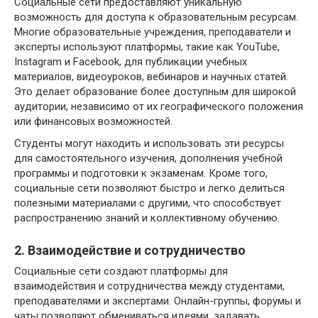
Социальные сети предоставляют уникальную
возможность для доступа к образовательным ресурсам.
Многие образовательные учреждения, преподаватели и
эксперты используют платформы, такие как YouTube,
Instagram и Facebook, для публикации учебных
материалов, видеоуроков, вебинаров и научных статей.
Это делает образование более доступным для широкой
аудитории, независимо от их географического положения
или финансовых возможностей.
Студенты могут находить и использовать эти ресурсы
для самостоятельного изучения, дополнения учебной
программы и подготовки к экзаменам. Кроме того,
социальные сети позволяют быстро и легко делиться
полезными материалами с другими, что способствует
распространению знаний и коллективному обучению.
2. Взаимодействие и сотрудничество
Социальные сети создают платформы для
взаимодействия и сотрудничества между студентами,
преподавателями и экспертами. Онлайн-группы, форумы и
чаты позволяют обмениваться идеями, задавать