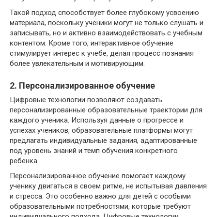
Такой подход способствует более глубокому усвоению
материала, поскольку ученики могут не только слушать и
записывать, но и активно взаимодействовать с учебным
контентом. Кроме того, интерактивное обучение
стимулирует интерес к учебе, делая процесс познания
более увлекательным и мотивирующим.
2. Персонализированное обучение
Цифровые технологии позволяют создавать
персонализированные образовательные траектории для
каждого ученика. Используя данные о прогрессе и
успехах учеников, образовательные платформы могут
предлагать индивидуальные задания, адаптированные
под уровень знаний и темп обучения конкретного
ребенка.
Персонализированное обучение помогает каждому
ученику двигаться в своем ритме, не испытывая давления
и стресса. Это особенно важно для детей с особыми
образовательными потребностями, которые требуют
индивидуального подхода. Цифровые технологии