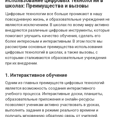
Использование цифровых технологий в
школах: Преимущества и вызовы
Цифровые технологии все больше проникают в нашу
повседневную жизнь, и образовательные учреждения не
являются исключением. В школах по всему миру активно
внедряются различные цифровые инструменты, которые
помогают улучшить качество обучения, сделать его
более интересным и интерактивным. В этом посте мы
рассмотрим основные преимущества использования
цифровых технологий в школах, а также вызовы, с
которыми сталкиваются образовательные учреждения
при их внедрении.
1. Интерактивное обучение
Одним из главных преимуществ цифровых технологий
является возможность создания интерактивного
учебного процесса. Интерактивные доски, планшеты,
образовательные приложения и онлайн-ресурсы
позволяют ученикам активно участвовать в уроках,
выполнять задания в режиме реального времени и
получать мгновенную обратную связь от учителей.