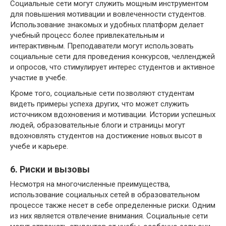
Социальные сети могут служить мощным инструментом
для повышения мотивации и вовлеченности студентов.
Использование знакомых и удобных платформ делает
учебный процесс более привлекательным и
интерактивным. Преподаватели могут использовать
социальные сети для проведения конкурсов, челленджей
и опросов, что стимулирует интерес студентов и активное
участие в учебе.
Кроме того, социальные сети позволяют студентам
видеть примеры успеха других, что может служить
источником вдохновения и мотивации. Истории успешных
людей, образовательные блоги и страницы могут
вдохновлять студентов на достижение новых высот в
учебе и карьере.
6. Риски и вызовы
Несмотря на многочисленные преимущества,
использование социальных сетей в образовательном
процессе также несет в себе определенные риски. Одним
из них является отвлечение внимания. Социальные сети