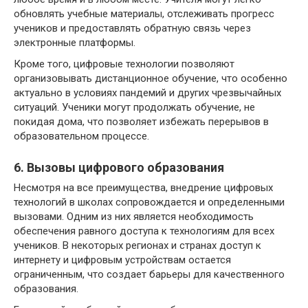
обновлять учебные материалы, отслеживать прогресс
учеников и предоставлять обратную связь через
электронные платформы.
Кроме того, цифровые технологии позволяют
организовывать дистанционное обучение, что особенно
актуально в условиях пандемий и других чрезвычайных
ситуаций. Ученики могут продолжать обучение, не
покидая дома, что позволяет избежать перерывов в
образовательном процессе.
6. Вызовы цифрового образования
Несмотря на все преимущества, внедрение цифровых
технологий в школах сопровождается и определенными
вызовами. Одним из них является необходимость
обеспечения равного доступа к технологиям для всех
учеников. В некоторых регионах и странах доступ к
интернету и цифровым устройствам остается
ограниченным, что создает барьеры для качественного
образования.