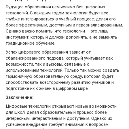
Будущее образования немыслимо без цифровых
технологий. С каждым годом технологии будут все
глубже интегрироваться в учебный процесс, делая его
более эффективным, доступным и персонализированным.
Однако важно помнить, что технологии — это лишь
инструмент, который должен дополнять, а не заменять
традиционное обучение.
Успех цифрового образования зависит от
сбалансированного подхода, который учитывает как
возможности, так и вызовы, связанные с
использованием технологий. Только так можно создать
гармоничную образовательную среду, которая будет
способствовать всестороннему развитию учеников и
подготовке их к жизни в цифровом мире.
Заключение:
Цифровые технологии открывают новые возможности
для школ, делая образовательный процесс более
интересным, интерактивным и доступным. Однако их
успешное внедрение требует внимания к вопросам