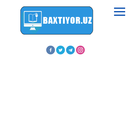
Перейти
к
контенту