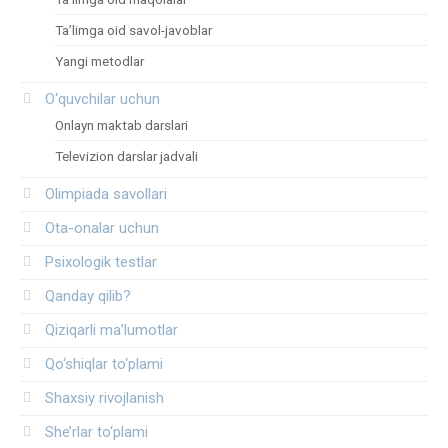
Ta’limga oid savol-javoblar
Yangi metodlar
O‘quvchilar uchun
Onlayn maktab darslari
Televizion darslar jadvali
Olimpiada savollari
Ota-onalar uchun
Psixologik testlar
Qanday qilib?
Qiziqarli ma’lumotlar
Qo‘shiqlar to‘plami
Shaxsiy rivojlanish
She’rlar to‘plami