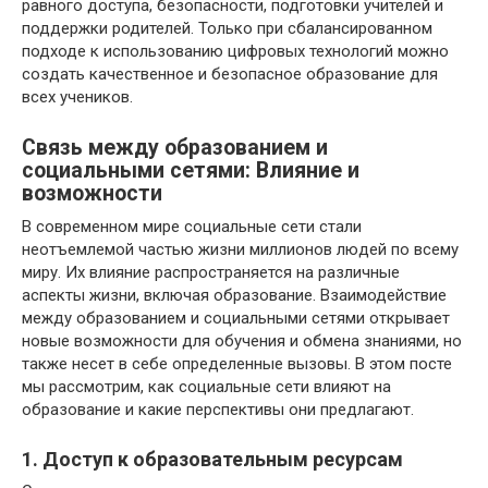
равного доступа, безопасности, подготовки учителей и
поддержки родителей. Только при сбалансированном
подходе к использованию цифровых технологий можно
создать качественное и безопасное образование для
всех учеников.
Связь между образованием и
социальными сетями: Влияние и
возможности
В современном мире социальные сети стали
неотъемлемой частью жизни миллионов людей по всему
миру. Их влияние распространяется на различные
аспекты жизни, включая образование. Взаимодействие
между образованием и социальными сетями открывает
новые возможности для обучения и обмена знаниями, но
также несет в себе определенные вызовы. В этом посте
мы рассмотрим, как социальные сети влияют на
образование и какие перспективы они предлагают.
1. Доступ к образовательным ресурсам