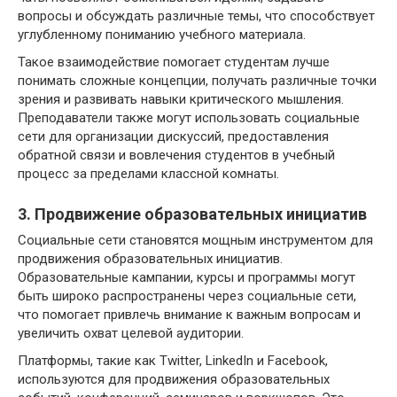
вопросы и обсуждать различные темы, что способствует
углубленному пониманию учебного материала.
Такое взаимодействие помогает студентам лучше
понимать сложные концепции, получать различные точки
зрения и развивать навыки критического мышления.
Преподаватели также могут использовать социальные
сети для организации дискуссий, предоставления
обратной связи и вовлечения студентов в учебный
процесс за пределами классной комнаты.
3. Продвижение образовательных инициатив
Социальные сети становятся мощным инструментом для
продвижения образовательных инициатив.
Образовательные кампании, курсы и программы могут
быть широко распространены через социальные сети,
что помогает привлечь внимание к важным вопросам и
увеличить охват целевой аудитории.
Платформы, такие как Twitter, LinkedIn и Facebook,
используются для продвижения образовательных