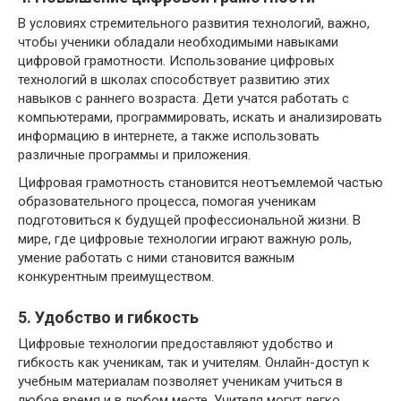
В условиях стремительного развития технологий, важно,
чтобы ученики обладали необходимыми навыками
цифровой грамотности. Использование цифровых
технологий в школах способствует развитию этих
навыков с раннего возраста. Дети учатся работать с
компьютерами, программировать, искать и анализировать
информацию в интернете, а также использовать
различные программы и приложения.
Цифровая грамотность становится неотъемлемой частью
образовательного процесса, помогая ученикам
подготовиться к будущей профессиональной жизни. В
мире, где цифровые технологии играют важную роль,
умение работать с ними становится важным
конкурентным преимуществом.
5. Удобство и гибкость
Цифровые технологии предоставляют удобство и
гибкость как ученикам, так и учителям. Онлайн-доступ к
учебным материалам позволяет ученикам учиться в
любое время и в любом месте. Учителя могут легко