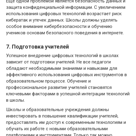
Еще одной проблемой является безопасность данных и
защита конфиденциальной информации. С увеличением
использования цифровых технологий возрастает риск
кибератак и утечек данных. Школы должны уделять
особое внимание кибербезопасности и обучению
учеников основам безопасного поведения в интернете.
7. Подготовка учителей
Успешное внедрение цифровых технологий в школах
зависит от подготовки учителей. Не все педагоги
обладают необходимыми знаниями и навыками для
эффективного использования цифровых инструментов в
образовательном процессе. Обучение и
профессиональное развитие учителей становятся
ключевыми факторами в успешной интеграции технологий
в школы.
Школы и образовательные учреждения должны
инвестировать в повышение квалификации учителей,
предоставлять им доступ к современным технологиям и
обучать их работе с новыми образовательными
платформами и инструментами. Только так можно