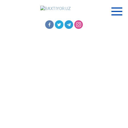
Перейти
к
контенту