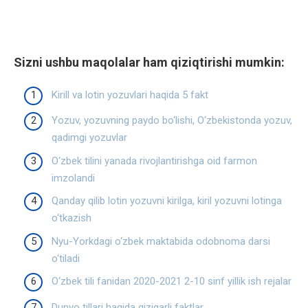
Sizni ushbu maqolalar ham qiziqtirishi mumkin:
Kirill va lotin yozuvlari haqida 5 fakt
Yozuv, yozuvning paydo bo‘lishi, O‘zbekistonda yozuv,
qadimgi yozuvlar
O‘zbek tilini yanada rivojlantirishga oid farmon
imzolandi
Qanday qilib lotin yozuvni kirilga, kiril yozuvni lotinga
o‘tkazish
Nyu-Yorkdagi o‘zbek maktabida odobnoma darsi
o‘tiladi
O‘zbek tili fanidan 2020-2021 2-10 sinf yillik ish rejalar
Dunyo tillari haqida qiziqarli faktlar