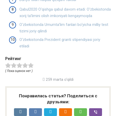
Qabul2020 O‘qishga qabul davom etadi: O‘zbekistonda
xorij ta’limini olish imkoniyati kengaymoqda
O‘zbekistonda Umumta’lim fanlari bo‘yicha milliy test
tizimi joriy qilindi
O‘zbekistonda Prezident granti stipendiyasi joriy
etiladi
Рейтинг
( Пока оценок нет )
259 marta o'qildi
Понравилась статья? Поделиться с
друзьями: