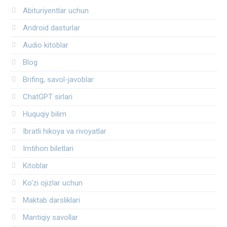
Abituriyentlar uchun
Android dasturlar
Audio kitoblar
Blog
Brifing, savol-javoblar
ChatGPT sirlari
Huquqiy bilim
Ibratli hikoya va rivoyatlar
Imtihon biletlari
Kitoblar
Ko‘zi ojizlar uchun
Maktab darsliklari
Mantiqiy savollar