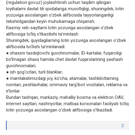
(regulation.gov.uz) joylashtirish uchun taqdim qilingan
loyihalarni davlat tili qoidalariga muvofiqligi, shuningdek, lotin
yozuviga asoslangan o‘zbek alifbosida tayyorlanganligi
tekshirilgandan keyin muhokamaga chiqarish;
Rasmiy veb-saytlarni lotin yozuviga asoslangan o‘zbek
alifbosiga to‘liq o‘tkazilishi ta’minlash.
Shuningdek, quyidagilarning lotin yozuviga asoslangan o‘zbek
alifbosida bo‘lishi ta’minlanadi:
● shaxsni tasdiqlovchi guvohnomalar, ID-kartalar, fuqaroligi
bo‘lmagan shaxs hamda chet davlat fuqarolarining yashash
guvohnomalari;
● ish qog‘ozlari, turli blanklar;
● mamlakatimizdagi joy, ko‘cha, atamalar, tashkilotlarning
nomlari, peshlavhalar, ommaviy targ‘ibot vositalari, reklama va
e’lonlar.
Bundan tashqari, markaziy, mahalliy bosma va elektron OAV,
internet saytlari, nashriyotlar, matbaa korxonalari faoliyati to‘liq
lotin yozuviga asoslangan o‘zbek alifbosiga o‘tkaziladi.