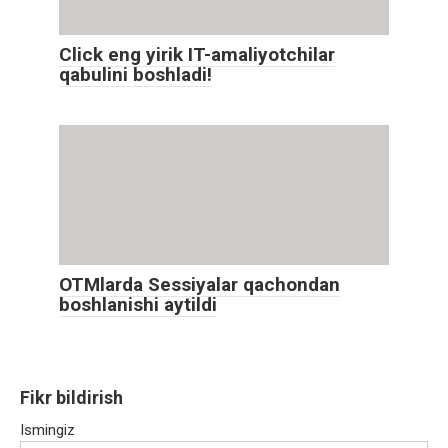
Click eng yirik IT-amaliyotchilar
qabulini boshladi!
OTMlarda Sessiyalar qachondan
boshlanishi aytildi
Fikr bildirish
Ismingiz