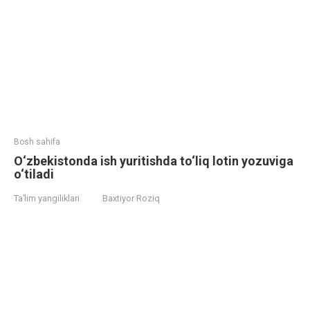
Bosh sahifa
O‘zbekistonda ish yuritishda to‘liq lotin yozuviga
o‘tiladi
Ta’lim yangiliklari
Baxtiyor Roziq