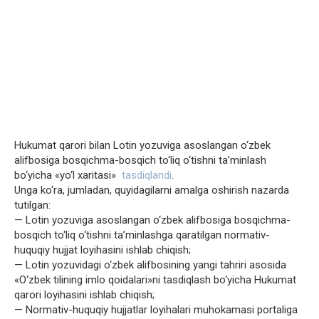
Hukumat qarori bilan Lotin yozuviga asoslangan o‘zbek
alifbosiga bosqichma-bosqich to‘liq o‘tishni ta’minlash
bo‘yicha «yo‘l xaritasi»
tasdiqlandi
.
Unga ko‘ra, jumladan, quyidagilarni amalga oshirish nazarda
tutilgan:
— Lotin yozuviga asoslangan o‘zbek alifbosiga bosqichma-
bosqich to‘liq o‘tishni ta’minlashga qaratilgan normativ-
huquqiy hujjat loyihasini ishlab chiqish;
— Lotin yozuvidagi o‘zbek alifbosining yangi tahriri asosida
«O‘zbek tilining imlo qoidalari»ni tasdiqlash bo‘yicha Hukumat
qarori loyihasini ishlab chiqish;
— Normativ-huquqiy hujjatlar loyihalari muhokamasi portaliga