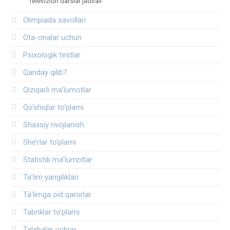
Televizion darslar jadvali
Olimpiada savollari
Ota-onalar uchun
Psixologik testlar
Qanday qilib?
Qiziqarli ma’lumotlar
Qo‘shiqlar to‘plami
Shaxsiy rivojlanish
She’rlar to‘plami
Statistik ma’lumotlar
Ta’lim yangiliklari
Ta’limga oid qarorlar
Tabriklar to'plami
Talabalar uchun