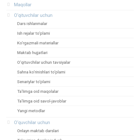
Maqollar
O‘qituvchilar uchun
Dars ishlanmalar
Ish rejalar to‘plami
Ko‘rgazmali materiallar
Maktab hujjatlari
O‘qituvchilar uchun tavsiyalar
Sahna ko‘rinishlari to‘plami
Senariylar to‘plami
Ta’limga oid maqolalar
Ta’limga oid savol-javoblar
Yangi metodlar
O‘quvchilar uchun
Onlayn maktab darslari