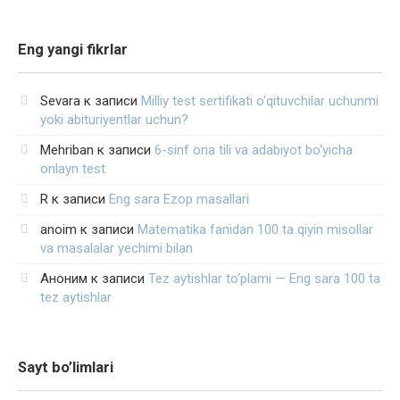
Eng yangi fikrlar
Sevara
к записи
Milliy test sertifikati o‘qituvchilar uchunmi
yoki abituriyentlar uchun?
Mehriban
к записи
6-sinf ona tili va adabiyot bo‘yicha
onlayn test
R
к записи
Eng sara Ezop masallari
anoim
к записи
Matematika fanidan 100 ta qiyin misollar
va masalalar yechimi bilan
Аноним
к записи
Tez aytishlar to‘plami — Eng sara 100 ta
tez aytishlar
Sayt bo’limlari