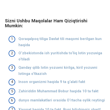
Sizni Ushbu Maqolalar Ham Qiziqtirishi
Mumkin:
Qoraqalpoq tiliga Davlat tili maqomi berilgan kun
haqida
O‘zbekistonda ish yuritishda to‘liq lotin yozuviga
o‘tiladi
Qanday qilib lotin yozuvni kirilga, kiril yozuvni
lotinga o‘tkazish
Inson organizmi haqida 9 ta g‘alati fakt
Zahiriddin Muhammad Bobur haqida 10 ta fakt
dunyo mamlakatlari orasida O‘rtacha oylik reytingi
Xiyonat haqida 10 ta fakt. Buni bilishingiz shart!