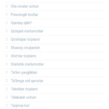
Ota-onalar uchun
Psixologik testlar
Qanday qilib?
Qiziqarli ma’lumotlar
Qo‘shiqlar to‘plami
Shaxsiy rivojlanish
She’rlar to‘plami
Statistik ma’lumotlar
Ta’lim yangiliklari
Ta’limga oid qarorlar
Tabriklar to'plami
Talabalar uchun
Tarjimai hol