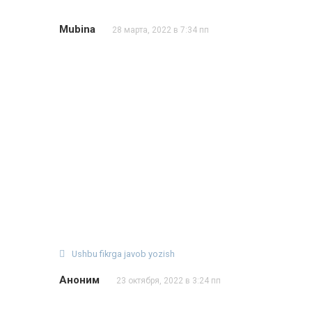
Mubina
28 марта, 2022 в 7:34 пп
Ushbu fikrga javob yozish
Аноним
23 октября, 2022 в 3:24 пп