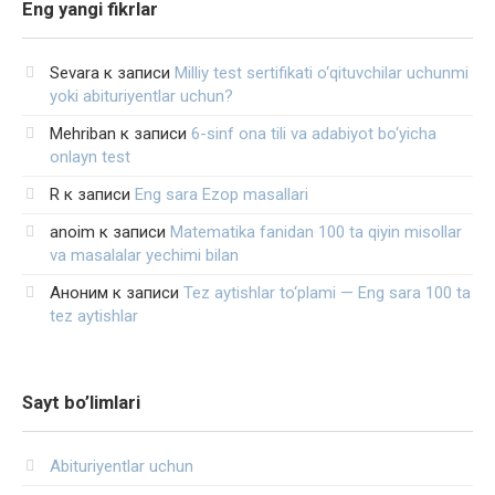
Eng yangi fikrlar
Sevara
к записи
Milliy test sertifikati o‘qituvchilar uchunmi
yoki abituriyentlar uchun?
Mehriban
к записи
6-sinf ona tili va adabiyot bo‘yicha
onlayn test
R
к записи
Eng sara Ezop masallari
anoim
к записи
Matematika fanidan 100 ta qiyin misollar
va masalalar yechimi bilan
Аноним
к записи
Tez aytishlar to‘plami — Eng sara 100 ta
tez aytishlar
Sayt bo’limlari
Abituriyentlar uchun