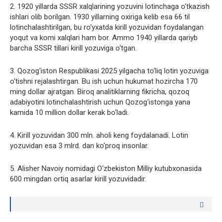
2. 1920 yillarda SSSR xalqlarining yozuvini lotinchaga o‘tkazish
ishlari olib borilgan. 1930 yillarning oxiriga kelib esa 66 til
lotinchalashtirilgan, bu ro‘yxatda kirill yozuvidan foydalangan
yoqut va komi xalqlari ham bor. Ammo 1940 yillarda qariyb
barcha SSSR tillari kirill yozuviga o‘tgan.
3. Qozog‘iston Respublikasi 2025 yilgacha to‘liq lotin yozuviga
o‘tishni rejalashtirgan. Bu ish uchun hukumat hozircha 170
ming dollar ajratgan. Biroq analitiklarning fikricha, qozoq
adabiyotini lotinchalashtirish uchun Qozog‘istonga yana
kamida 10 million dollar kerak bo‘ladi.
4. Kirill yozuvidan 300 mln. aholi keng foydalanadi. Lotin
yozuvidan esa 3 mlrd. dan ko‘proq insonlar.
5. Alisher Navoiy nomidagi O‘zbekiston Milliy kutubxonasida
600 mingdan ortiq asarlar kirill yozuvidadir.