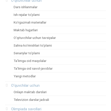
O‘qituvchilar uchun
Dars ishlanmalar
Ish rejalar to‘plami
Ko‘rgazmali materiallar
Maktab hujjatlari
O‘qituvchilar uchun tavsiyalar
Sahna ko‘rinishlari to‘plami
Senariylar to‘plami
Ta’limga oid maqolalar
Ta’limga oid savol-javoblar
Yangi metodlar
O‘quvchilar uchun
Onlayn maktab darslari
Televizion darslar jadvali
Olimpiada savollari