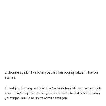
E’tiboringizga kirill va lotin yozuvi bilan bog‘liq faktlarni havola
etamiz.
1. Tadqiqotlarning natijasiga ko‘ra, kirillchani kliment yozuvi deb
atash to‘g‘riroq. Sababi bu yozuv Kliment Oxridskiy tomonidan
yaratilgan, Kirill esa uni takomillashtirgan.