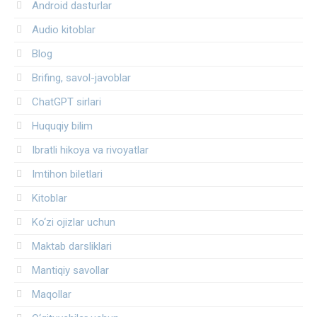
Android dasturlar
Audio kitoblar
Blog
Brifing, savol-javoblar
ChatGPT sirlari
Huquqiy bilim
Ibratli hikoya va rivoyatlar
Imtihon biletlari
Kitoblar
Ko‘zi ojizlar uchun
Maktab darsliklari
Mantiqiy savollar
Maqollar