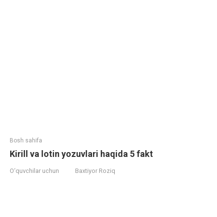
Bosh sahifa
Kirill va lotin yozuvlari haqida 5 fakt
O‘quvchilar uchun
Baxtiyor Roziq