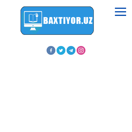
Перейти
к
контенту