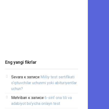
Eng yangi fikrlar
Sevara
к записи
Milliy test sertifikati
o‘qituvchilar uchunmi yoki abituriyentlar
uchun?
Mehriban
к записи
6-sinf ona tili va
adabiyot bo‘yicha onlayn test