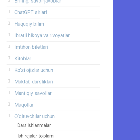
Brifing, savol-javoblar
ChatGPT sirlari
Huquqiy bilim
Ibratli hikoya va rivoyatlar
Imtihon biletlari
Kitoblar
Ko‘zi ojizlar uchun
Maktab darsliklari
Mantiqiy savollar
Maqollar
O‘qituvchilar uchun
Dars ishlanmalar
Ish rejalar to‘plami