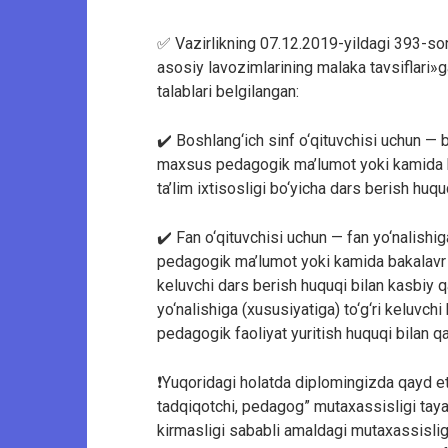
✅ Vazirlikning 07.12.2019-yildagi 393-sonl
asosiy lavozimlarining malaka tavsiflari»
talablari belgilangan:
✔️ Boshlang‘ich sinf o‘qituvchisi uchun — b
maxsus pedagogik ma’lumot yoki kamida ba
ta’lim ixtisosligi bo‘yicha dars berish huqu
✔️ Fan o‘qituvchisi uchun — fan yo‘nalishig
pedagogik ma’lumot yoki kamida bakalavr da
keluvchi dars berish huquqi bilan kasbiy q
yo‘nalishiga (xususiyatiga) to‘g‘ri keluvch
pedagogik faoliyat yuritish huquqi bilan qa
❗️Yuqoridagi holatda diplomingizda qayd e
tadqiqotchi, pedagog” mutaxassisligi taya
kirmasligi sababli amaldagi mutaxassislig