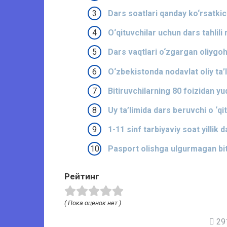
Dars soatlari qanday ko‘rsatkic
O‘qituvchilar uchun dars tahlil
Dars vaqtlari o‘zgargan oliygohl
O‘zbekistonda nodavlat oliy ta’
Bitiruvchilarning 80 foizidan y
Uy ta’limida dars beruvchi o ‘qi
1-11 sinf tarbiyaviy soat yillik 
Pasport olishga ulgurmagan bit
Рейтинг
( Пока оценок нет )
291