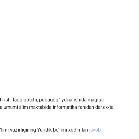
ish, tadqiqotchi, pedagog” yo‘nalishida magistr
 umumta’lim maktabida informatika fanidan dars o‘ta
mi vazirligining Yuridik bo‘limi xodimlari
javob