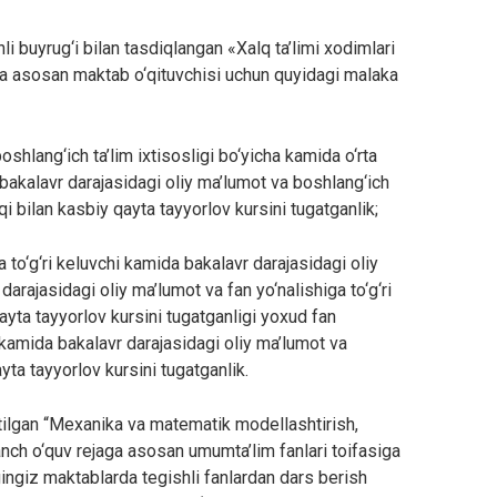
i buyrug‘i bilan tasdiqlangan «Xalq ta’limi xodimlari
ga asosan maktab o‘qituvchisi uchun quyidagi malaka
oshlang‘ich ta’lim ixtisosligi bo‘yicha kamida o‘rta
kalavr darajasidagi oliy ma’lumot va boshlang‘ich
qi bilan kasbiy qayta tayyorlov kursini tugatganlik;
a to‘g‘ri keluvchi kamida bakalavr darajasidagi oliy
rajasidagi oliy ma’lumot va fan yo‘nalishiga to‘g‘ri
ayta tayyorlov kursini tugatganligi yoxud fan
i kamida bakalavr darajasidagi oliy ma’lumot va
yta tayyorlov kursini tugatganlik.
tilgan “Mexanika va matematik modellashtirish,
nch o‘quv rejaga asosan umumta’lim fanlari toifasiga
ingiz maktablarda tegishli fanlardan dars berish