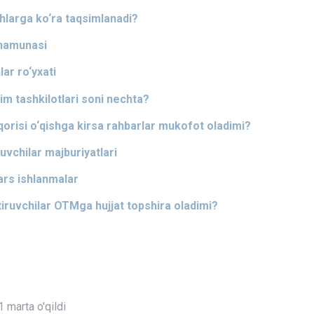
hlarga ko‘ra taqsimlanadi?
i namunasi
ar ro‘yxati
lim tashkilotlari soni nechta?
uqorisi o‘qishga kirsa rahbarlar mukofot oladimi?
tuvchilar majburiyatlari
dars ishlanmalar
iruvchilar OTMga hujjat topshira oladimi?
 marta o'qildi