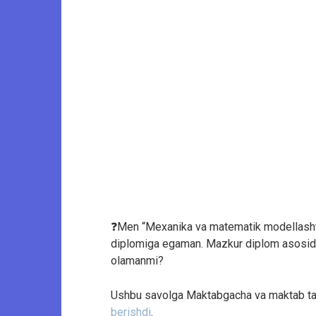
❓Men “Mexanika va matematik modellashtir
diplomiga egaman. Mazkur diplom asosida
olamanmi?
Ushbu savolga Maktabgacha va maktab ta’li
berishdi
.