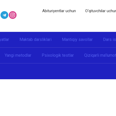
Abituriyentlar uchun
O‘qituvchilar uchu
yatlar
Maktab darsliklari
Mantiqiy savollar
Dars i
Yangi metodlar
Psixologik testlar
Qiziqarli ma’lumot