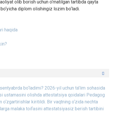
liyat olib borish uchun o‘rnatilgan tartibda qayta
h bo‘yicha diplom olishingiz lozim bo‘ladi.
ari haqida
kin?
 sentyabrda bo‘ladimi?
2026-yil uchun ta’lim sohasida
i ustamasini olishda attestatsiya qoidalari
Pedagog
o‘zgartirishlar kiritildi.
Bir vaqtning o‘zida nechta
rga malaka toifasini attestatsiyasiz berish tartibini