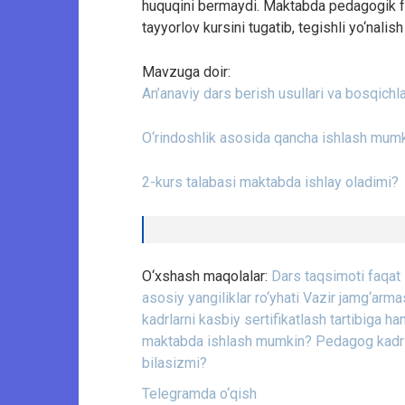
huquqini bermaydi. Maktabda pedagogik fao
tayyorlov kursini tugatib, tegishli yo‘nalis
Mavzuga doir:
An’anaviy dars berish usullari va bosqichl
O‘rindoshlik asosida qancha ishlash mum
2-kurs talabasi maktabda ishlay oladimi?
O‘xshash maqolalar:
Dars taqsimoti faqat
asosiy yangiliklar ro‘yhati
Vazir jamg‘armas
kadrlarni kasbiy sertifikatlash tartibiga ham 
maktabda ishlash mumkin?
Pedagog kadrla
bilasizmi?
Telegramda o‘qish