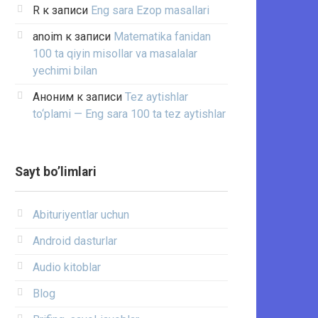
R
к записи
Eng sara Ezop masallari
anoim
к записи
Matematika fanidan
100 ta qiyin misollar va masalalar
yechimi bilan
Аноним
к записи
Tez aytishlar
to‘plami — Eng sara 100 ta tez aytishlar
Sayt bo’limlari
Abituriyentlar uchun
Android dasturlar
Audio kitoblar
Blog