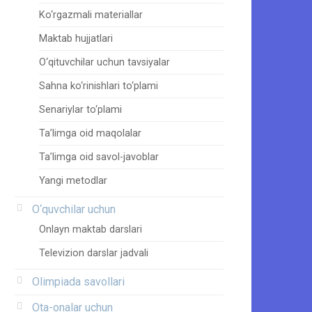
Ko‘rgazmali materiallar
Maktab hujjatlari
O‘qituvchilar uchun tavsiyalar
Sahna ko‘rinishlari to‘plami
Senariylar to‘plami
Ta’limga oid maqolalar
Ta’limga oid savol-javoblar
Yangi metodlar
O‘quvchilar uchun
Onlayn maktab darslari
Televizion darslar jadvali
Olimpiada savollari
Ota-onalar uchun