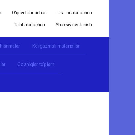
n
O‘quvchilar uchun
Ota-onalar uchun
Talabalar uchun
Shaxsiy rivojlanish
shlanmalar
Ko‘rgazmali materiallar
lar
Qo‘shiqlar to‘plami