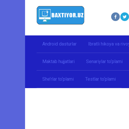
Перейти
к
контенту
Android dasturlar
Ibratli hikoya va rivo
Maktab hujjatlari
Senariylar to‘plami
She’rlar to‘plami
Testlar to‘plami