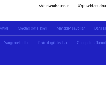
Abituriyentlar uchun
O‘qituvchilar uchu
yatlar
Maktab darsliklari
Mantiqiy savollar
Dars i
Yangi metodlar
Psixologik testlar
Qiziqarli ma’lumot