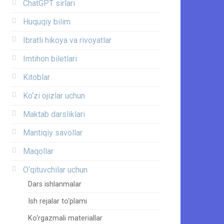
ChatGPT sirlari
Huquqiy bilim
Ibratli hikoya va rivoyatlar
Imtihon biletlari
Kitoblar
Ko‘zi ojizlar uchun
Maktab darsliklari
Mantiqiy savollar
Maqollar
O‘qituvchilar uchun
Dars ishlanmalar
Ish rejalar to‘plami
Ko‘rgazmali materiallar