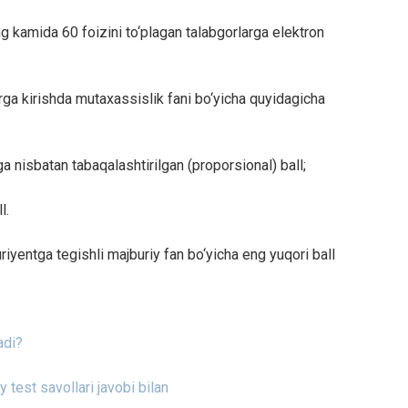
ing kamida 60 foizini to‘plagan talabgorlarga elektron
rga kirishda mutaxassislik fani bo‘yicha quyidagicha
nisbatan tabaqalashtirilgan (proporsional) ball;
l.
uriyentga tegishli majburiy fan bo‘yicha eng yuqori ball
adi?
 test savollari javobi bilan