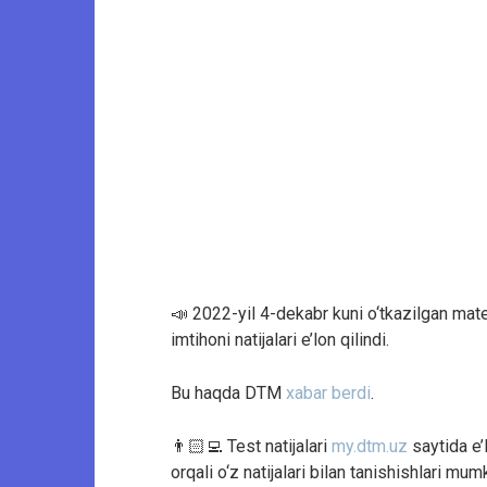
📣 2022-yil 4-dekabr kuni o‘tkazilgan matem
imtihoni natijalari e’lon qilindi.
Bu haqda DTM
xabar berdi
.
👨🏻‍💻 Test natijalari
my.dtm.uz
saytida e’l
orqali o‘z natijalari bilan tanishishlari mum