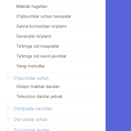
Maktab hujjatlari
O‘qituvchilar uchun tavsiyalar
Sahna ko‘rinishlari to‘plami
Senariylar to‘plami
Ta’limga oid maqolalar
Ta’limga oid savol-javoblar
Yangi metodlar
O‘quvchilar uchun
Onlayn maktab darslari
Televizion darslar jadvali
Olimpiada savollari
Ota-onalar uchun
Psixologik testlar