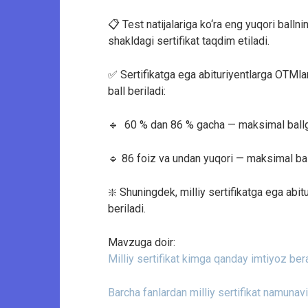
📋 Test natijalariga ko‘ra eng yuqori balln
shakldagi sertifikat taqdim etiladi.
✅ Sertifikatga ega abituriyentlarga OTMla
ball beriladi:
🔹 60 % dan 86 % gacha — maksimal ballga 
🔹 86 foiz va undan yuqori — maksimal bal
❇️ Shuningdek, milliy sertifikatga ega abit
beriladi.
Mavzuga doir:
Milliy sertifikat kimga qanday imtiyoz ber
Barcha fanlardan milliy sertifikat namunaviy