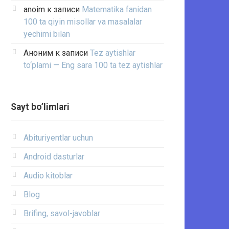
anoim
к записи
Matematika fanidan
100 ta qiyin misollar va masalalar
yechimi bilan
Аноним
к записи
Tez aytishlar
to‘plami — Eng sara 100 ta tez aytishlar
Sayt bo’limlari
Abituriyentlar uchun
Android dasturlar
Audio kitoblar
Blog
Brifing, savol-javoblar