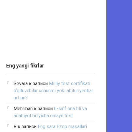
Eng yangi fikrlar
Sevara
к записи
Milliy test sertifikati
o‘qituvchilar uchunmi yoki abituriyentlar
uchun?
Mehriban
к записи
6-sinf ona tili va
adabiyot bo‘yicha onlayn test
R
к записи
Eng sara Ezop masallari