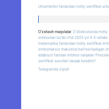
Umumta’lim fanlaridan milliy sertifikat uch
O‘xshash maqolalar:
O‘zbekistonda milliy s
imtihonlari bo‘lib o‘tdi 2025-yil 4-5-okta
matematika fanlaridan milliy sertifikat imtih
imtihonlarsiz maksimal ball beriladigan chet 
adabiyot fanidan imtihon natijalari
Preziden
sertifikat savollari tarqab ketdimi?
Telegramda o‘qish