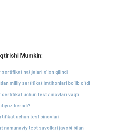
qtirishi Mumkin:
sertifikat natijalari e’lon qilindi
n milliy sertifikat imtihonlari bo‘lib o‘tdi
 sertifikat uchun test sinovlari vaqti
imtiyoz beradi?
tifikat uchun test sinovlari
at namunaviy test savollari javobi bilan