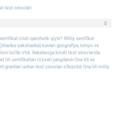
un test sinovlari
ertifikat olish qanchalik qiyin?
Milliy sertifikat
br (shanba-yakshanba) kunlari geografiya, kimyo va
oni bo‘lib o‘tdi.
Bakalavrga kirish test sinovlarida
tili sertifikatlari ro‘yxati yangilandi
Ona tili va
t grantlari uchun test sinovlari o‘tkazildi
Ona tili milliy