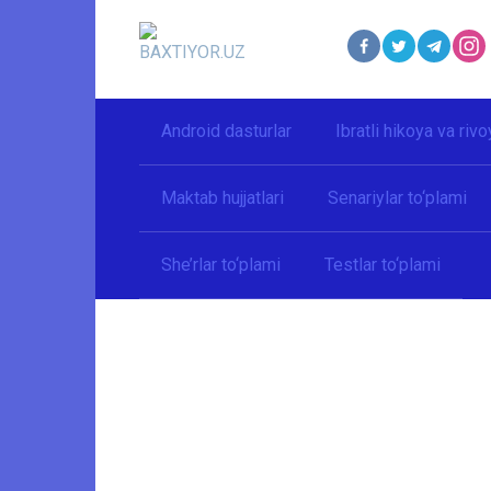
Перейти
к
контенту
Android dasturlar
Ibratli hikoya va rivo
Maktab hujjatlari
Senariylar to‘plami
She’rlar to‘plami
Testlar to‘plami