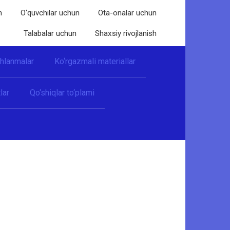
n
O‘quvchilar uchun
Ota-onalar uchun
Talabalar uchun
Shaxsiy rivojlanish
shlanmalar
Ko‘rgazmali materiallar
lar
Qo‘shiqlar to‘plami