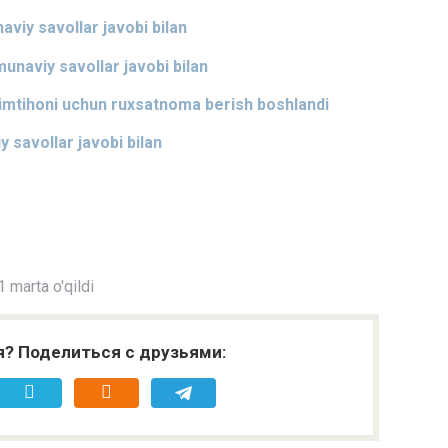
naviy savollar javobi bilan
munaviy savollar javobi bilan
at imtihoni uchun ruxsatnoma berish boshlandi
y savollar javobi bilan
 marta o'qildi
я? Поделиться с друзьями: