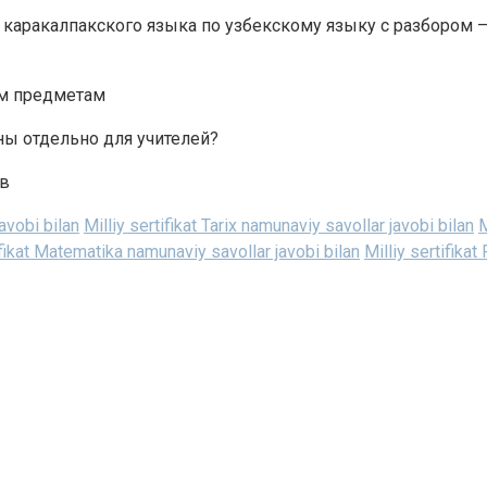
каракалпакского языка по узбекскому языку с разбором —
ым предметам
ы отдельно для учителей?
ов
javobi bilan
Milliy sertifikat Tarix namunaviy savollar javobi bilan
M
ifikat Matematika namunaviy savollar javobi bilan
Milliy sertifikat