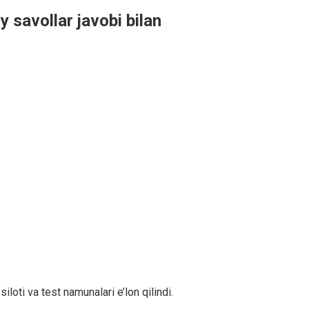
y savollar javobi bilan
siloti va test namunalari e’lon qilindi.