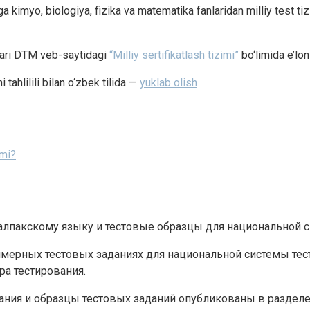
kimyo, biologiya, fizika va matematika fanlaridan milliy test tizi
qlari DTM veb-saytidagi
“Milliy sertifikatlash tizimi”
bo‘limida e’lon 
 tahlilili bilan o‘zbek tilida —
yuklab olish
imi?
акалпакскому языку и тестовые образцы для национальной 
мерных тестовых заданиях для национальной системы тест
а тестирования.
вания и образцы тестовых заданий опубликованы в разделе