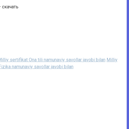
 скачать
illiy sertifikat Ona tili namunaviy savollar javobi bilan
Milliy
 Fizika namunaviy savollar javobi bilan