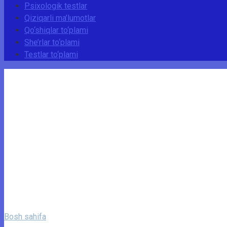
Psixologik testlar
Qiziqarli ma’lumotlar
Qo‘shiqlar to‘plami
She’rlar to‘plami
Testlar to‘plami
Bosh sahifa