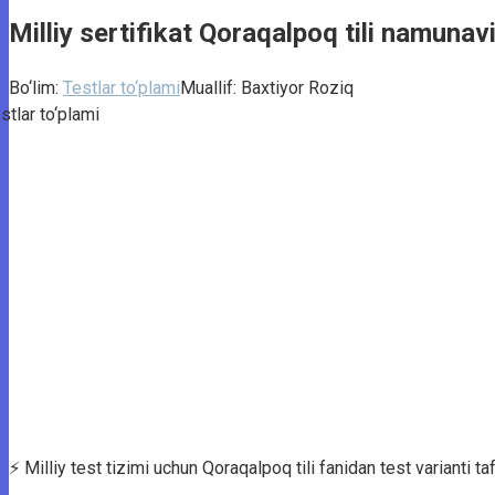
Milliy sertifikat Qoraqalpoq tili namunavi
Bo‘lim:
Testlar to‘plami
Muallif:
Baxtiyor Roziq
⚡️ Milliy test tizimi uchun Qoraqalpoq tili fanidan test varianti taf