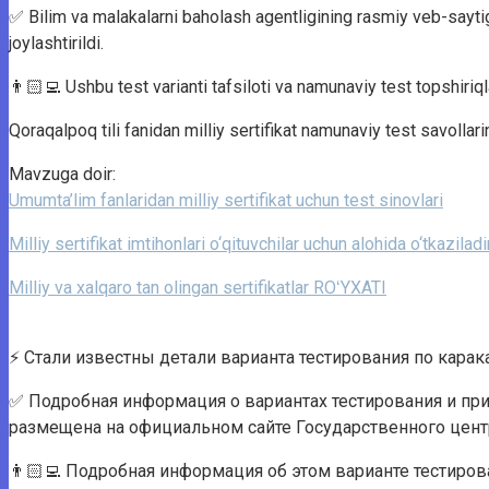
✅ Bilim va malakalarni baholash agentligining rasmiy veb-saytiga 
joylashtirildi.
👨🏻‍💻 Ushbu test varianti tafsiloti va namunaviy test topshiri
Qoraqalpoq tili fanidan milliy sertifikat namunaviy test savollarini
Mavzuga doir:
Umumta’lim fanlaridan milliy sertifikat uchun test sinovlari
Milliy sertifikat imtihonlari o‘qituvchilar uchun alohida o‘tkazilad
Milliy va xalqaro tan olingan sertifikatlar ROʻYXATI
⚡️ Стали известны детали варианта тестирования по кар
✅ Подробная информация о вариантах тестирования и при
размещена на официальном сайте Государственного центр
👨🏻‍💻 Подробная информация об этом варианте тестиро